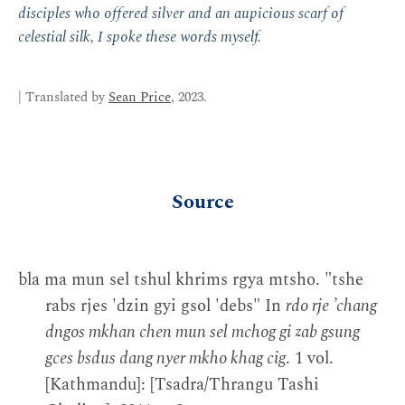
disciples who offered silver and an aupicious scarf of
celestial silk, I spoke these words myself.
| Translated by
Sean Price
, 2023.
Source
bla ma mun sel tshul khrims rgya mtsho. "tshe
rabs rjes 'dzin gyi gsol 'debs" In
rdo rje ʼchang
dngos mkhan chen mun sel mchog gi zab gsung
gces bsdus dang nyer mkho khag cig
. 1 vol.
[Kathmandu]: [Tsadra/Thrangu Tashi