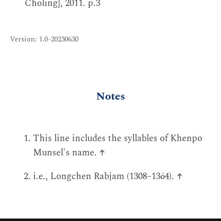
Choling], 2011. p.3
Version: 1.0-20230630
Notes
This line includes the syllables of Khenpo
Munsel's name.
↑
i.e., Longchen Rabjam (1308–1364).
↑