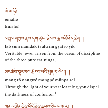
ཨེ་མ་ཧོ།
emaho
Emaho!
བསླབ་གསུམ་རྣམ་དག་ཚུལ་ཁྲིམས་རྒྱ་མཚོའི་དབྱིག །
lab sum namdak tsultrim gyatsö yik
Veritable jewel arisen from the ocean of discipline
of the three pure trainings,
མང་ཐོས་སྣང་བས་རྨོངས་པའི་མུན་པ་སེལ། །
mang tö nangwé mongpé münpa sel
Through the light of your vast learning, you dispel
1
the darkness of confusion.
ཀུན་མཁྱེན་ཆེན་པོའི་བྱིན་རླབས་སྙིང་ལ་ཤར། །