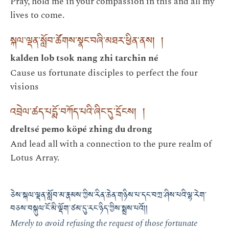
Pray, hold me in your compassion in this and all my
lives to come.
སྐལ་ལྡན་སློབ་ཚོགས་སྣང་བཞི་མཐར་ཕྱིན་ནས། །
kalden lob tsok nang zhi tarchin né
Cause us fortunate disciples to perfect the four
visions
འབྲེལ་ཚད་པདྨོ་བཀོད་པའི་ཞིང་དུ་དྲོངས། །
dreltsé pemo köpé zhing du drong
And lead all with a connection to the pure realm of
Lotus Array.
ཅེས་སྐལ་ལྡན་སློབ་མ་རྣམས་ཀྱིས་རིན་ཆེན་གཉིས་པ་དང་བཀྲ་ཤིས་པའི་ལྷ་རེག་
བཅས་བསྐུལ་ངོ་མི་ལྡོག་ཙམ་དུ་རང་ཉིད་ཀྱིས་སྨྲས་པའོ།།
Merely to avoid refusing the request of those fortunate