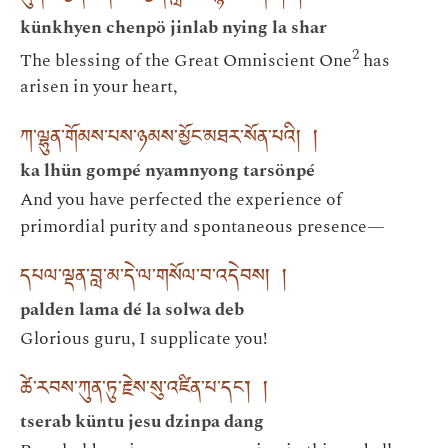
künkhyen chenpö jinlab nying la shar
2
The blessing of the Great Omniscient One
has
arisen in your heart,
ཀ་ལྷུན་གོམས་པས་ཉམས་མྱོང་མཐར་སོན་པའི། །
ka lhün gompé nyamnyong tarsönpé
And you have perfected the experience of
primordial purity and spontaneous presence—
དཔལ་ལྡན་བླ་མ་དེ་ལ་གསོལ་བ་འདེབས། །
palden lama dé la solwa deb
Glorious guru, I supplicate you!
ཚེ་རབས་ཀུན་ཏུ་རྗེས་སུ་འཛིན་པ་དང་། །
tserab küntu jesu dzinpa dang