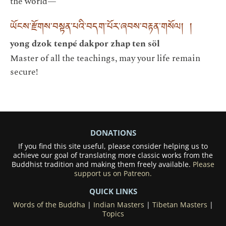
the world—
ཡོངས་རྫོགས་བསྟན་པའི་བདག་པོར་ཞབས་བརྟན་གསོལ། །
yong dzok tenpé dakpor zhap ten söl
Master of all the teachings, may your life remain
secure!
DONATIONS
If you find this site useful, please consider helping us to
achieve our goal of translating more classic works from the
Buddhist tradition and making them freely available.
Please
support us on Patreon.
QUICK LINKS
Words of the Buddha
|
Indian Masters
|
Tibetan Masters
|
Topics