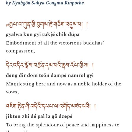
by Kyabgön Sakya Gongma Rinpoche
༧རྒྱལ་བ་ཀུན་གྱི་ཐུགས་རྗེ་གཅིག་འདུས་པ། །
gyalwa kun gyi tukjé chik düpa
Embodiment of all the victorious buddhas’
compassion,
དེང་འདིར་སྡོམ་བརྩོན་དམ་པའི་རྣམ་རོལ་གྱིས། །
deng dir dom tsön dampé namrol gyi
Manifesting here and now as a noble holder of the
vows,
འཇིག་རྟེན་ཞི་བདེའི་དཔལ་ལ་འགོད་མཛད་པའི། །
jikten zhi dé pal la gö dzepé
To bring the splendour of peace and happiness to