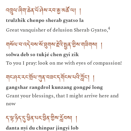
འཁྲུལ་ཞིག་ཆེན་པོ་ཤེས་རབ་རྒྱ་མཚོ་ལ། །
trulzhik chenpo sherab gyatso la
4
Great vanquisher of delusion Sherab Gyatso,
གསོལ་བ་འདེབས་སོ་ཐུགས་རྗེའི་སྤྱན་གྱིས་གཟིགས། །
solwa deb so tukjé chen gyi zik
To you I pray: look on me with eyes of compassion!
གང་ཤར་རང་གྲོལ་ཀུན་བཟང་དགོངས་པའི་ཀློང་། །
gangshar rangdrol kunzang gongpé long
Grant your blessings, that I might arrive here and
now
ད་ལྟ་ཉིད་དུ་ཕྱིན་པར་བྱིན་གྱིས་རློབས། །
danta nyi du chinpar jingyi lob