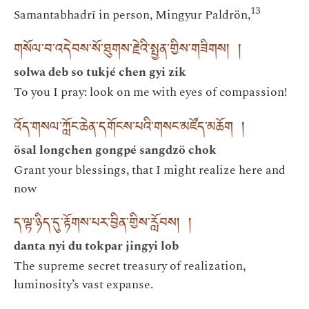
13
Samantabhadrī in person, Mingyur Paldrön,
གསོལ་བ་འདེབས་སོ་ཐུགས་རྗེའི་སྤྱན་གྱིས་གཟིགས། །
solwa deb so tukjé chen gyi zik
To you I pray: look on me with eyes of compassion!
འོད་གསལ་ཀློང་ཆེན་དགོངས་པའི་གསང་མཛོད་མཆོག །
ösal longchen gongpé sangdzö chok
Grant your blessings, that I might realize here and
now
ད་ལྟ་ཉིད་དུ་རྟོགས་པར་བྱིན་གྱིས་རློབས། །
danta nyi du tokpar jingyi lob
The supreme secret treasury of realization,
luminosity’s vast expanse.