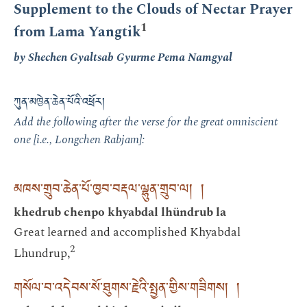
Supplement to the Clouds of Nectar Prayer
1
from Lama Yangtik
by Shechen Gyaltsab Gyurme Pema Namgyal
ཀུན་མཁྱེན་ཆེན་པོའི་འཕྲོར།
Add the following after the verse for the great omniscient
one [i.e., Longchen Rabjam]:
མཁས་གྲུབ་ཆེན་པོ་ཁྱབ་བརྡལ་ལྷུན་གྲུབ་ལ། །
khedrub chenpo khyabdal lhündrub la
Great learned and accomplished Khyabdal
2
Lhundrup,
གསོལ་བ་འདེབས་སོ་ཐུགས་རྗེའི་སྤྱན་གྱིས་གཟིགས། །