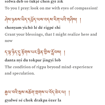
solwa deb so tukjé chen gyi zik
To you I pray: look on me with eyes of compassion!
ཤེས་ཉམས་ཡིད་དཔྱོད་ལས་འདས་རིག་པའི་གཤིས། །
shenyam yichö lé dé rigpé shi
Grant your blessings, that I might realize here and
now
ད་ལྟ་ཉིད་དུ་རྟོགས་པར་བྱིན་གྱིས་རློབས། །
danta nyi du tokpar jingyi lob
The condition of rigpa beyond mind-experience
and speculation.
རྒྱལ་བའི་སྲས་མཆོག་གྲགས་པ་འོད་ཟེར་ལ། །
gyalwé sé chok drakpa özer la