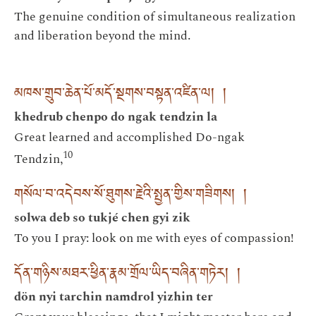
The genuine condition of simultaneous realization
and liberation beyond the mind.
མཁས་གྲུབ་ཆེན་པོ་མདོ་སྔགས་བསྟན་འཛིན་ལ། །
khedrub chenpo do ngak tendzin la
Great learned and accomplished Do-ngak
10
Tendzin,
གསོལ་བ་འདེབས་སོ་ཐུགས་རྗེའི་སྤྱན་གྱིས་གཟིགས། །
solwa deb so tukjé chen gyi zik
To you I pray: look on me with eyes of compassion!
དོན་གཉིས་མཐར་ཕྱིན་རྣམ་གྲོལ་ཡིད་བཞིན་གཏེར། །
dön nyi tarchin namdrol yizhin ter