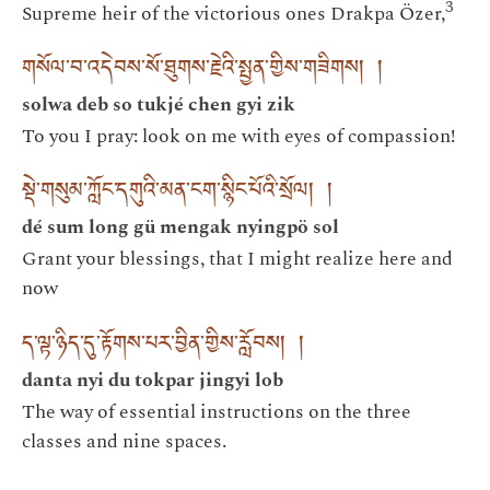
3
Supreme heir of the victorious ones Drakpa Özer,
གསོལ་བ་འདེབས་སོ་ཐུགས་རྗེའི་སྤྱན་གྱིས་གཟིགས། །
solwa deb so tukjé chen gyi zik
To you I pray: look on me with eyes of compassion!
སྡེ་གསུམ་ཀློང་དགུའི་མན་ངག་སྙིང་པོའི་སྲོལ། །
dé sum long gü mengak nyingpö sol
Grant your blessings, that I might realize here and
now
ད་ལྟ་ཉིད་དུ་རྟོགས་པར་བྱིན་གྱིས་རློབས། །
danta nyi du tokpar jingyi lob
The way of essential instructions on the three
classes and nine spaces.