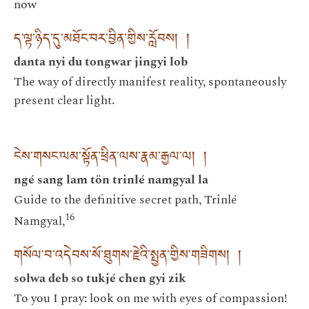
now
ད་ལྟ་ཉིད་དུ་མཐོང་བར་བྱིན་གྱིས་རློབས། །
danta nyi du tongwar jingyi lob
The way of directly manifest reality, spontaneously
present clear light.
ངེས་གསང་ལམ་སྟོན་ཕྲིན་ལས་རྣམ་རྒྱལ་ལ། །
ngé sang lam tön trinlé namgyal la
Guide to the definitive secret path, Trinlé
16
Namgyal,
གསོལ་བ་འདེབས་སོ་ཐུགས་རྗེའི་སྤྱན་གྱིས་གཟིགས། །
solwa deb so tukjé chen gyi zik
To you I pray: look on me with eyes of compassion!