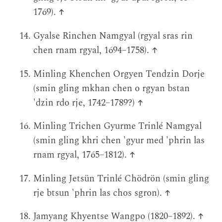
1769).
↑
Gyalse Rinchen Namgyal (rgyal sras rin
chen rnam rgyal, 1694–1758).
↑
Minling Khenchen Orgyen Tendzin Dorje
(smin gling mkhan chen o rgyan bstan
'dzin rdo rje, 1742–1789?)
↑
Minling Trichen Gyurme Trinlé Namgyal
(smin gling khri chen 'gyur med 'phrin las
rnam rgyal, 1765–1812).
↑
Minling Jetsün Trinlé Chödrön (smin gling
rje btsun 'phrin las chos sgron).
↑
Jamyang Khyentse Wangpo (1820–1892).
↑