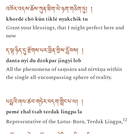
འཁོར་འདས་ཆོས་ཀུན་ཐིག་ལེ་ཉག་གཅིག་ཏུ། །
khordé chö kün tiklé nyakchik tu
Grant your blessings, that I might perfect here and
now
ད་ལྟ་ཉིད་དུ་རྫོགས་པར་བྱིན་གྱིས་རློབས། །
danta nyi du dzokpar jingyi lob
All the phenomena of saṃsāra and nirvāṇa within
the single all-encompassing sphere of reality.
པདྨའི་ཞལ་ཚབ་གཏེར་བདག་གླིང་པ་ལ། །
pemé zhal tsab terdak lingpa la
12
Representative of the Lotus-Born, Terdak Lingpa,