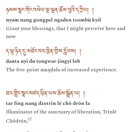
ཉམས་སྣང་གོང་འཕེལ་ལྔ་ལྡན་ཚོམ་བུའི་དཀྱིལ། །
nyam nang gongpel ngaden tsombü kyil
Grant your blessings, that I might perceive here and
now
ད་ལྟ་ཉིད་དུ་མཐོང་བར་བྱིན་གྱིས་རློབས། །
danta nyi du tongwar jingyi lob
The five-point maṇḍala of increased experience.
ཐར་གླིང་སྣང་མཛད་ཕྲིན་ལས་ཆོས་སྒྲོན་ལ། །
tar ling nang dzetrin lé chö drön la
Illuminator of the sanctuary of liberation, Trinlé
17
Chödrön,