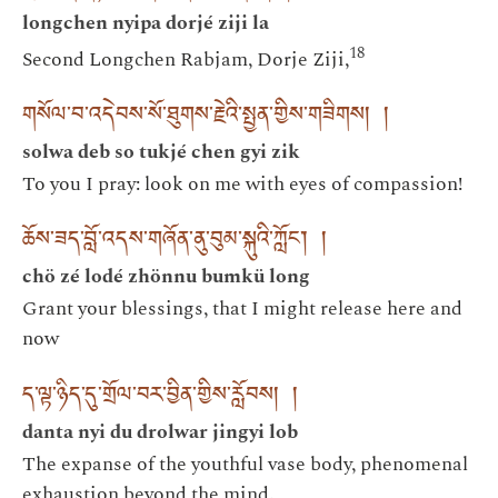
longchen nyipa dorjé ziji la
18
Second Longchen Rabjam, Dorje Ziji,
གསོལ་བ་འདེབས་སོ་ཐུགས་རྗེའི་སྤྱན་གྱིས་གཟིགས། །
solwa deb so tukjé chen gyi zik
To you I pray: look on me with eyes of compassion!
ཆོས་ཟད་བློ་འདས་གཞོན་ནུ་བུམ་སྐུའི་ཀློང་། །
chö zé lodé zhönnu bumkü long
Grant your blessings, that I might release here and
now
ད་ལྟ་ཉིད་དུ་གྲོལ་བར་བྱིན་གྱིས་རློབས། །
danta nyi du drolwar jingyi lob
The expanse of the youthful vase body, phenomenal
exhaustion beyond the mind.