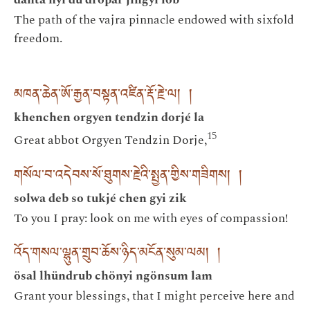
The path of the vajra pinnacle endowed with sixfold
freedom.
མཁན་ཆེན་ཨོ་རྒྱན་བསྟན་འཛིན་རྡོ་རྗེ་ལ། །
khenchen orgyen tendzin dorjé la
15
Great abbot Orgyen Tendzin Dorje,
གསོལ་བ་འདེབས་སོ་ཐུགས་རྗེའི་སྤྱན་གྱིས་གཟིགས། །
solwa deb so tukjé chen gyi zik
To you I pray: look on me with eyes of compassion!
འོད་གསལ་ལྷུན་གྲུབ་ཆོས་ཉིད་མངོན་སུམ་ལམ། །
ösal lhündrub chönyi ngönsum lam
Grant your blessings, that I might perceive here and