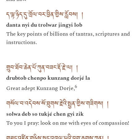
ད་ལྟ་ཉིད་དུ་ཁྲོལ་བར་བྱིན་གྱིས་རློབས། །
danta nyi du trolwar jingyi lob
The key points of billions of tantras, scriptures and
instructions.
གྲུབ་ཐོབ་ཆེན་པོ་ཀུན་བཟང་རྡོ་རྗེ་ལ། །
drubtob chenpo kunzang dorjé la
6
Great adept Kunzang Dorje,
གསོལ་བ་འདེབས་སོ་ཐུགས་རྗེའི་སྤྱན་གྱིས་གཟིགས། །
solwa deb so tukjé chen gyi zik
To you I pray: look on me with eyes of compassion!