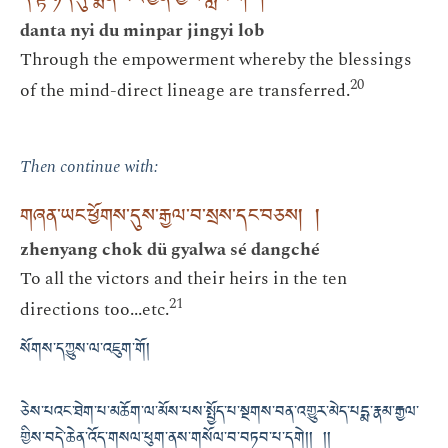
ད་ལྟ་ཉིད་དུ་སྨིན་པར་བྱིན་གྱིས་རློབས། །
danta nyi du minpar jingyi lob
Through the empowerment whereby the blessings
20
of the mind-direct lineage are transferred.
Then continue with:
གཞན་ཡང་ཕྱོགས་དུས་རྒྱལ་བ་སྲས་དང་བཅས། །
zhenyang chok dü gyalwa sé dangché
To all the victors and their heirs in the ten
21
directions too...etc.
སོགས་དཀྱུས་ལ་འཇུག་གོ།
ཅེས་པའང་ཐེག་པ་མཆོག་ལ་མོས་པས་སྤྱོད་པ་སྔགས་བན་འགྱུར་མེད་པདྨ་རྣམ་རྒྱལ་
གྱིས་བདེ་ཆེན་འོད་གསལ་ཕུག་ནས་གསོལ་བ་བཏབ་པ་དགེ།། །།