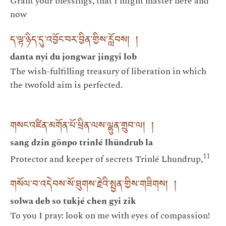
Grant your blessings, that I might master here and
now
ད་ལྟ་ཉིད་དུ་འབྱོང་བར་བྱིན་གྱིས་རློབས། །
danta nyi du jongwar jingyi lob
The wish-fulfilling treasury of liberation in which
the twofold aim is perfected.
གསང་འཛིན་མགོན་པོ་ཕྲིན་ལས་ལྷུན་གྲུབ་ལ། །
sang dzin gönpo trinlé lhündrub la
11
Protector and keeper of secrets Trinlé Lhundrup,
གསོལ་བ་འདེབས་སོ་ཐུགས་རྗེའི་སྤྱན་གྱིས་གཟིགས། །
solwa deb so tukjé chen gyi zik
To you I pray: look on me with eyes of compassion!