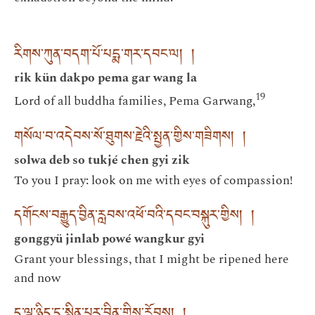
རིགས་ཀུན་བདག་པོ་པདྨ་གར་དབང་ལ། །
rik kün dakpo pema gar wang la
19
Lord of all buddha families, Pema Garwang,
གསོལ་བ་འདེབས་སོ་ཐུགས་རྗེའི་སྤྱན་གྱིས་གཟིགས། །
solwa deb so tukjé chen gyi zik
To you I pray: look on me with eyes of compassion!
དགོངས་བརྒྱུད་བྱིན་རླབས་འཕོ་བའི་དབང་བསྐུར་གྱིས། །
gonggyü jinlab powé wangkur gyi
Grant your blessings, that I might be ripened here
and now