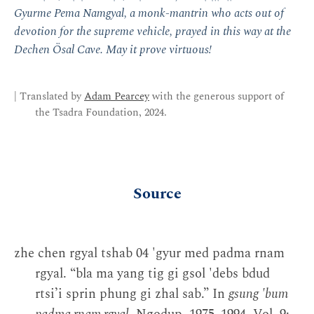
Gyurme Pema Namgyal, a monk-mantrin who acts out of
devotion for the supreme vehicle, prayed in this way at the
Dechen Ösal Cave. May it prove virtuous!
| Translated by
Adam Pearcey
with the generous support of
the Tsadra Foundation, 2024.
Source
zhe chen rgyal tshab 04 'gyur med padma rnam
rgyal. “bla ma yang tig gi gsol 'debs bdud
rtsi’i sprin phung gi zhal sab.” In
gsung 'bum