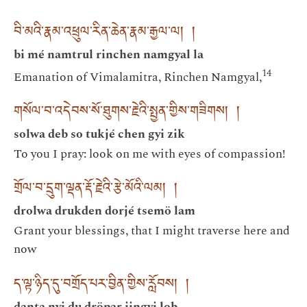
བི་མའི་རྣམ་འཕྲུལ་རིན་ཆེན་རྣམ་རྒྱལ་ལ། །
bi mé namtrul rinchen namgyal la
14
Emanation of Vimalamitra, Rinchen Namgyal,
གསོལ་བ་འདེབས་སོ་ཐུགས་རྗེའི་སྤྱན་གྱིས་གཟིགས། །
solwa deb so tukjé chen gyi zik
To you I pray: look on me with eyes of compassion!
གྲོལ་བ་དྲུག་ལྡན་རྡོ་རྗེའི་རྩེ་མོའི་ལམ། །
drolwa drukden dorjé tsemö lam
Grant your blessings, that I might traverse here and
now
ད་ལྟ་ཉིད་དུ་བགྲོད་པར་བྱིན་གྱིས་རློབས། །
danta nyi du dröpar jingyi lob