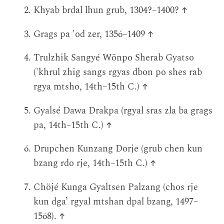
Khyab brdal lhun grub, 1304?–1400?
↑
Grags pa 'od zer, 1356–1409
↑
Trulzhik Sangyé Wönpo Sherab Gyatso
('khrul zhig sangs rgyas dbon po shes rab
rgya mtsho, 14th–15th C.)
↑
Gyalsé Dawa Drakpa (rgyal sras zla ba grags
pa, 14th–15th C.)
↑
Drupchen Kunzang Dorje (grub chen kun
bzang rdo rje, 14th–15th C.)
↑
Chöjé Kunga Gyaltsen Palzang (chos rje
kun dga’ rgyal mtshan dpal bzang, 1497–
1568).
↑