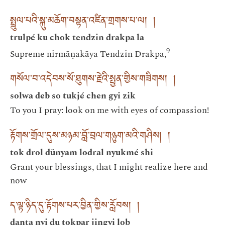
སྤྲུལ་པའི་སྐུ་མཆོག་བསྟན་འཛིན་གྲགས་པ་ལ། །
trulpé ku chok tendzin drakpa la
9
Supreme nirmāṇakāya Tendzin Drakpa,
གསོལ་བ་འདེབས་སོ་ཐུགས་རྗེའི་སྤྱན་གྱིས་གཟིགས། །
solwa deb so tukjé chen gyi zik
To you I pray: look on me with eyes of compassion!
རྟོགས་གྲོལ་དུས་མཉམ་བློ་བྲལ་གཉུག་མའི་གཤིས། །
tok drol dünyam lodral nyukmé shi
Grant your blessings, that I might realize here and
now
ད་ལྟ་ཉིད་དུ་རྟོགས་པར་བྱིན་གྱིས་རློབས། །
danta nyi du tokpar jingyi lob