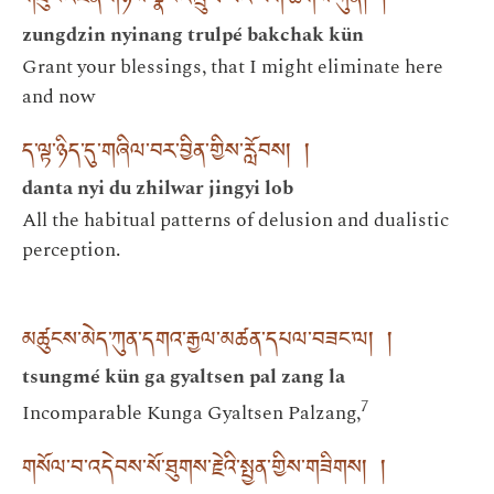
གཟུང་འཛིན་གཉིས་སྣང་འཁྲུལ་པའི་བག་ཆགས་ཀུན། །
zungdzin nyinang trulpé bakchak kün
Grant your blessings, that I might eliminate here
and now
ད་ལྟ་ཉིད་དུ་གཞིལ་བར་བྱིན་གྱིས་རློབས། །
danta nyi du zhilwar jingyi lob
All the habitual patterns of delusion and dualistic
perception.
མཚུངས་མེད་ཀུན་དགའ་རྒྱལ་མཚན་དཔལ་བཟང་ལ། །
tsungmé kün ga gyaltsen pal zang la
7
Incomparable Kunga Gyaltsen Palzang,
གསོལ་བ་འདེབས་སོ་ཐུགས་རྗེའི་སྤྱན་གྱིས་གཟིགས། །