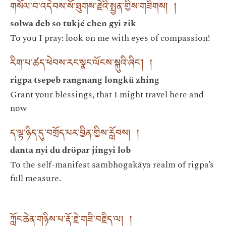
གསོལ་བ་འདེབས་སོ་ཐུགས་རྗེའི་སྤྱན་གྱིས་གཟིགས། །
solwa deb so tukjé chen gyi zik
To you I pray: look on me with eyes of compassion!
རིག་པ་ཚད་ཕེབས་རང་སྣང་ལོངས་སྐུའི་ཞིང་། །
rigpa tsepeb rangnang longkü zhing
Grant your blessings, that I might travel here and
now
ད་ལྟ་ཉིད་དུ་བགྲོད་པར་བྱིན་གྱིས་རློབས། །
danta nyi du dröpar jingyi lob
To the self-manifest sambhogakāya realm of rigpa’s
full measure.
ཀློང་ཆེན་གཉིས་པ་རྡོ་རྗེ་གཟི་བརྗིད་ལ། །