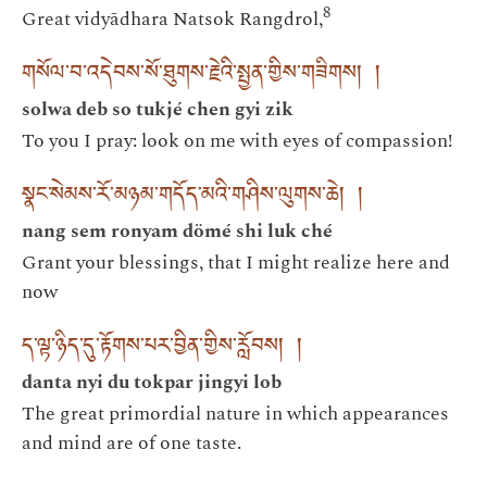
8
Great vidyādhara Natsok Rangdrol,
གསོལ་བ་འདེབས་སོ་ཐུགས་རྗེའི་སྤྱན་གྱིས་གཟིགས། །
solwa deb so tukjé chen gyi zik
To you I pray: look on me with eyes of compassion!
སྣང་སེམས་རོ་མཉམ་གདོད་མའི་གཤིས་ལུགས་ཆེ། །
nang sem ronyam dömé shi luk ché
Grant your blessings, that I might realize here and
now
ད་ལྟ་ཉིད་དུ་རྟོགས་པར་བྱིན་གྱིས་རློབས། །
danta nyi du tokpar jingyi lob
The great primordial nature in which appearances
and mind are of one taste.