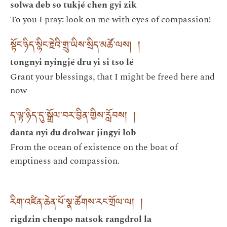
solwa deb so tukjé chen gyi zik
To you I pray: look on me with eyes of compassion!
སྟོང་ཉིད་སྙིང་རྗེའི་གྲུ་ཡིས་སྲིད་མཚོ་ལས། །
tongnyi nyingjé dru yi si tso lé
Grant your blessings, that I might be freed here and
now
ད་ལྟ་ཉིད་དུ་སྒྲོལ་བར་བྱིན་གྱིས་རློབས། །
danta nyi du drolwar jingyi lob
From the ocean of existence on the boat of
emptiness and compassion.
རིག་འཛིན་ཆེན་པོ་སྣ་ཚོགས་རང་གྲོལ་ལ། །
rigdzin chenpo natsok rangdrol la