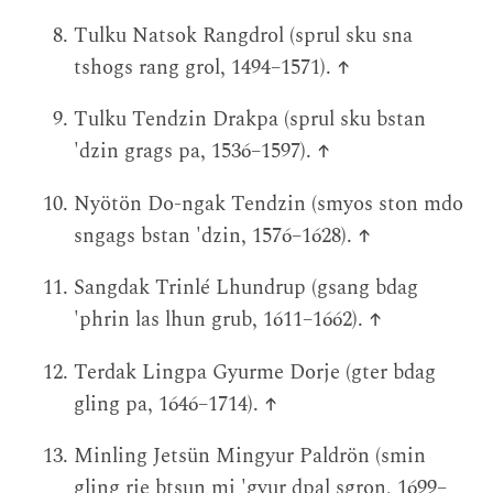
Tulku Natsok Rangdrol (sprul sku sna
tshogs rang grol, 1494–1571).
↑
Tulku Tendzin Drakpa (sprul sku bstan
'dzin grags pa, 1536–1597).
↑
Nyötön Do-ngak Tendzin (smyos ston mdo
sngags bstan 'dzin, 1576–1628).
↑
Sangdak Trinlé Lhundrup (gsang bdag
'phrin las lhun grub, 1611–1662).
↑
Terdak Lingpa Gyurme Dorje (gter bdag
gling pa, 1646–1714).
↑
Minling Jetsün Mingyur Paldrön (smin
gling rje btsun mi 'gyur dpal sgron, 1699–