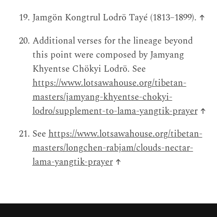
Jamgön Kongtrul Lodrö Tayé (1813–1899).
↑
Additional verses for the lineage beyond
this point were composed by Jamyang
Khyentse Chökyi Lodrö. See
https://www.lotsawahouse.org/tibetan-
masters/jamyang-khyentse-chokyi-
lodro/supplement-to-lama-yangtik-prayer
↑
See
https://www.lotsawahouse.org/tibetan-
masters/longchen-rabjam/clouds-nectar-
lama-yangtik-prayer
↑