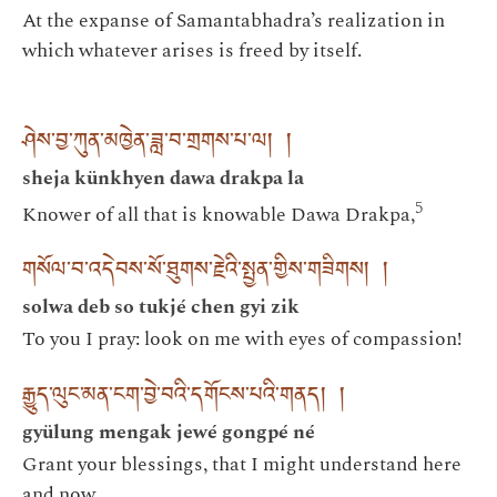
At the expanse of Samantabhadra’s realization in
which whatever arises is freed by itself.
ཤེས་བྱ་ཀུན་མཁྱེན་ཟླ་བ་གྲགས་པ་ལ། །
sheja künkhyen dawa drakpa la
5
Knower of all that is knowable Dawa Drakpa,
གསོལ་བ་འདེབས་སོ་ཐུགས་རྗེའི་སྤྱན་གྱིས་གཟིགས། །
solwa deb so tukjé chen gyi zik
To you I pray: look on me with eyes of compassion!
རྒྱུད་ལུང་མན་ངག་བྱེ་བའི་དགོངས་པའི་གནད། །
gyülung mengak jewé gongpé né
Grant your blessings, that I might understand here
and now