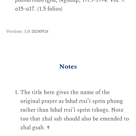
padma rnam rgyal
, Ngodup, 1975–1994. Vol. 9:
615–617. (1.5 folios)
Version: 1.0-20240924
Notes
The title here gives the name of the
original prayer as bdud rtsi’i sprin phung
rather than bdud rtsi’i sprin tshogs. Note
too that zhal sab should also be emended to
zhal gsab.
↑