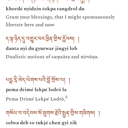
འཁོར་འདས་གཉིས་འཛིན་རྟོག་པ་རང་གྲོལ་དུ། །
khordé nyidzin tokpa rangdrol du
Grant your blessings, that I might spontaneously
liberate here and now
ད་ལྟ་ཉིད་དུ་འགྱུར་བར་བྱིན་གྱིས་རློབས། །
danta nyi du gyurwar jingyi lob
Dualistic notions of saṃsāra and nirvāṇa.
པདྨ་དྲི་མེད་ལེགས་པའི་བློ་གྲོས་ལ། །
pema drimé lekpé lodrö la
3
Pema Drimé Lekpé Lodrö,
གསོལ་བ་འདེབས་སོ་ཐུགས་རྗེའི་སྤྱན་གྱིས་གཟིགས། །
solwa deb so tukjé chen gyi zik