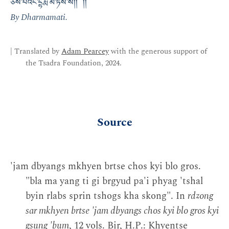
ཅེས་པའང་དྷརྨ་མ་ཏིས་སོ།། །།
By Dharmamati.
| Translated by
Adam Pearcey
with the generous support of
the Tsadra Foundation, 2024.
Source
'jam dbyangs mkhyen brtse chos kyi blo gros.
"bla ma yang ti gi brgyud pa'i phyag 'tshal
byin rlabs sprin tshogs kha skong". In
rdzong
sar mkhyen brtse 'jam dbyangs chos kyi blo gros kyi
gsung 'bum
, 12 vols. Bir, H.P.: Khyentse