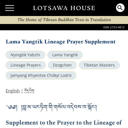
The Home of Tibetan Buddhist Texts in Translation
ISSN 2753-4812
Lama Yangtik Lineage Prayer Supplement
Nyingtik Yabzhi
Lama Yangtik
Lineage Prayers
Dzogchen
Tibetan Masters
Jamyang Khyentse Chökyi Lodrö
བོད་ཡིག
English
|
༄༅། །བླ་མ་ཡང་ཏིག་གི་གསོལ་འདེབས་ཁ་སྐོང་།
Supplement to the Prayer to the Lineage of