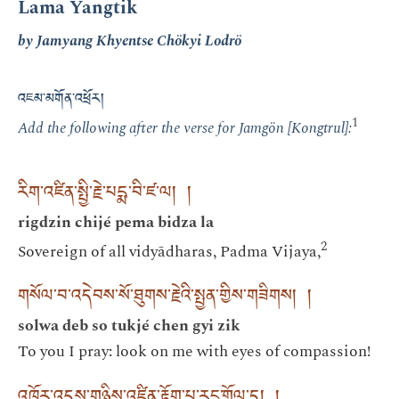
Lama Yangtik
by Jamyang Khyentse Chökyi Lodrö
འཇམ་མགོན་འཕྲོར།
1
Add the following after the verse for Jamgön [Kongtrul]:
རིག་འཛིན་སྤྱི་རྗེ་པདྨ་བི་ཛ་ལ། །
rigdzin chijé pema bidza la
2
Sovereign of all vidyādharas, Padma Vijaya,
གསོལ་བ་འདེབས་སོ་ཐུགས་རྗེའི་སྤྱན་གྱིས་གཟིགས། །
solwa deb so tukjé chen gyi zik
To you I pray: look on me with eyes of compassion!