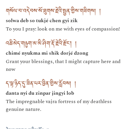
གསོལ་བ་འདེབས་སོ་ཐུགས་རྗེའི་སྤྱན་གྱིས་གཟིགས། །
solwa deb so tukjé chen gyi zik
To you I pray: look on me with eyes of compassion!
འཆི་མེད་གཉུག་མ་མི་ཤིག་རྡོ་རྗེའི་རྫོང་། །
chimé nyukma mi shik dorjé dzong
Grant your blessings, that I might capture here and
now
ད་ལྟ་ཉིད་དུ་ཟིན་པར་བྱིན་གྱིས་རློབས། །
danta nyi du zinpar jingyi lob
The impregnable vajra fortress of my deathless
genuine nature.