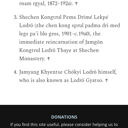
rnam rgyal, 1872–1926).
↑
Shechen Kongtrul Pema Drimé Lekpé
Lodrö (zhe chen kong sprul padma dri med
legs pa'i blo gros, 1901–c.1960), the
immediate reincarnation of Jamgön
Kongtrul Lodrö Thaye at Shechen
Monastery.
↑
Jamyang Khyentse Chökyi Lodrö himself,
who is also known as Lodrö Gyatso.
↑
DONATIONS
If you find this site useful, please consider helping us to