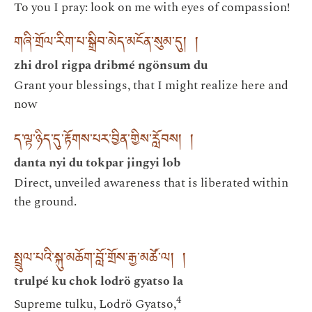
To you I pray: look on me with eyes of compassion!
གཞི་གྲོལ་རིག་པ་སྒྲིབ་མེད་མངོན་སུམ་དུ། །
zhi drol rigpa dribmé ngönsum du
Grant your blessings, that I might realize here and
now
ད་ལྟ་ཉིད་དུ་རྟོགས་པར་བྱིན་གྱིས་རློབས། །
danta nyi du tokpar jingyi lob
Direct, unveiled awareness that is liberated within
the ground.
སྤྲུལ་པའི་སྐུ་མཆོག་བློ་གྲོས་རྒྱ་མཚོ་ལ། །
trulpé ku chok lodrö gyatso la
4
Supreme tulku, Lodrö Gyatso,