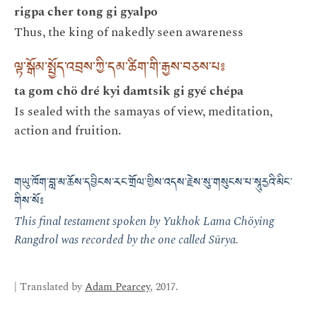
rigpa cher tong gi gyalpo
Thus, the king of nakedly seen awareness
ལྟ་སྒོམ་སྤྱོད་འབྲས་ཀྱི་དམ་ཚིག་གི་རྒྱས་བཅས་པ༔
ta gom chö dré kyi damtsik gi gyé chépa
Is sealed with the samayas of view, meditation,
action and fruition.
གཡུ་ཁོག་བླ་མ་ཆོས་དབྱིངས་རང་གྲོལ་གྱིས་འདས་རྗེས་སུ་གསུངས་པ་སཱུརྱའི་མིང་
གིས་སོ༔
This final testament spoken by Yukhok Lama Chöying
Rangdrol was recorded by the one called Sūrya.
| Translated by
Adam Pearcey
, 2017.