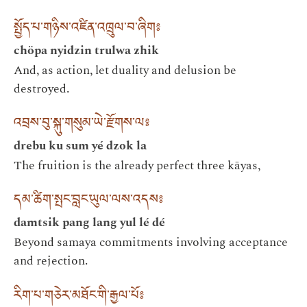
སྤྱོད་པ་གཉིས་འཛིན་འཁྲུལ་བ་ཞིག༔
chöpa nyidzin trulwa zhik
And, as action, let duality and delusion be
destroyed.
འབྲས་བུ་སྐུ་གསུམ་ཡེ་རྫོགས་ལ༔
drebu ku sum yé dzok la
The fruition is the already perfect three kāyas,
དམ་ཚིག་སྤང་བླང་ཡུལ་ལས་འདས༔
damtsik pang lang yul lé dé
Beyond samaya commitments involving acceptance
and rejection.
རིག་པ་གཅེར་མཐོང་གི་རྒྱལ་པོ༔