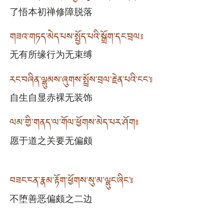
了悟本初禅修障脱落
གཟའ་གཏད་མེད་པས་སྤྱོད་པའི་སྒྲོག་དང་བྲལ༔
无有所缘行为无束缚
རང་བཞིན་ལྷུམས་ཞུགས་སྤྲོས་བྲལ་རྗེན་པའི་ངང༌༔
自生自显赤裸无装饰
ལམ་གྱི་གནད་ལ་གོལ་ཕྱོགས་མེད་པར་ཤོག༔
愿于道之关要无偏颇
བཟང་ངན་རྣམ་རྟོག་ཕྱོགས་སུ་མ་ལྷུང་ཞིང༌༔
不堕善恶偏颇之二边