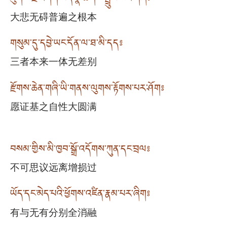
大悲无碍普遍之根本
གསུམ་དུ་དབྱེ་ཡང་དོན་ལ་ཐ་མི་དད༔
三者本来一体无差别
རྫོགས་ཆེན་གཞི་ཡི་གནས་ལུགས་རྟོགས་པར་ཤོག༔
愿证基之自性大圆满
བསམ་གྱིས་མི་ཁྱབ་སྒྲོ་འདོགས་ཀུན་དང་བྲལ༔
不可思议远离增损过
ཡོད་དང་མེད་པའི་ཕྱོགས་འཛིན་རྣམ་པར་ཞིག༔
有与无有分别全消融