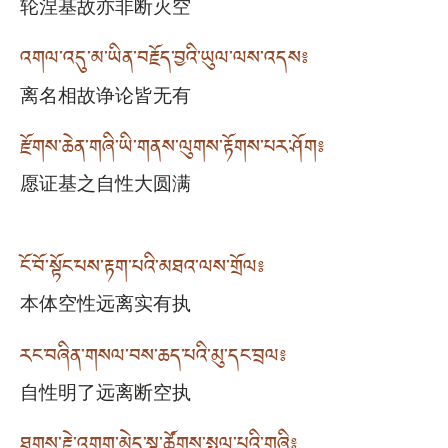
轮涅基故亦非断灭空
འགལ་འདུ་མ་ཡིན་བརྗོད་བྱའི་ཡུལ་ལས་འདས༔
离名相故诤论皆无有
རྫོགས་ཆེན་གཞི་ཡི་གནས་ལུགས་རྟོགས་པར་ཤོག༔
愿证基之自性大圆满
ངོ་བོ་སྟོང་པས་རྟག་པའི་མཐའ་ལས་གྲོལ༔
本体空性远离实有执
རང་བཞིན་གསལ་བས་ཆད་པའི་མུ་དང་བྲལ༔
自性明了远离断空执
ཐུགས་རྗེ་འགག་མེད་སྣ་ཚོགས་སྤྲུལ་པའི་གཞི༔