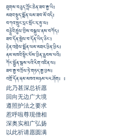
ཐུགས་བཅུད་ཀློང་ཆེན་ཟབ་རྒྱ་ཡི༔
མཐའ་སྡུད་སྨོན་ལམ་ཟབ་མོ་འདི༔
བཀའ་སྲུང་དྲང་སྲོང་རྭ་ཧུ་ལ༔
བནྡྷེའི་ཚུལ་གྱིས་བསྐུལ་ནས་བཀོད༔
ཟབ་དོན་སྤེལ་བ་དོན་ཡིད་ཅིང༌༔
རྟེན་འབྲེལ་སྨོན་ལམ་མཐར་ཕྱིན་ཕྱིར༔
ནམ་མཁའི་སྙིང་པོས་བྱིན་རླབས་པའི༔
ཀོང་སྨྱོན་སྦས་པའི་རིག་འཛིན་ལ༔
ཟབ་རྒྱ་བཀྲོལ་ཏེ་གཏད་རྒྱ་བྱས༔
འགྲོ་དོན་ནམ་མཁའ་མཉམ་པར་ཤོག༔ ༔
此乃甚深总祈愿
回向无边广大境
遵照护法之要求
惹呼啦尊现僧相
深奥实相广弘扬
以此祈请愿圆满