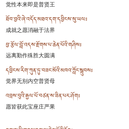
觉性本来即是普贤王
ཐོབ་བྱའི་ཞེ་འདོད་མཐའ་དག་དབྱིངས་སུ་ཡལ༔
成就之愿消融于法界
བྱ་རྩོལ་བློ་འདས་རྫོགས་པ་ཆེན་པོའི་གཤིས༔
远离勤作殊胜大圆满
དབྱིངས་རིག་ཀུན་ཏུ་བཟང་མོའི་མཁའ་ཀློང་སྦུབས༔
觉界无别内空普贤母
འབྲས་བུའི་རྒྱལ་པོ་བཙན་ས་ཟིན་པར་ཤོག༔
愿皆获此宝座庄严果