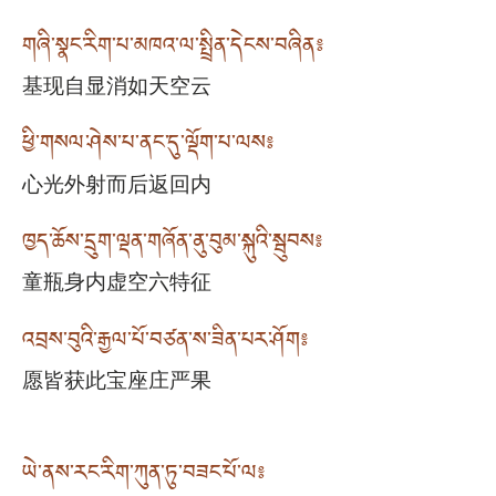
གཞི་སྣང་རིག་པ་མཁའ་ལ་སྤྲིན་དེངས་བཞིན༔
基现自显消如天空云
ཕྱི་གསལ་ཤེས་པ་ནང་དུ་ལྡོག་པ་ལས༔
心光外射而后返回内
ཁྱད་ཆོས་དྲུག་ལྡན་གཞོན་ནུ་བུམ་སྐུའི་སྦུབས༔
童瓶身内虚空六特征
འབྲས་བུའི་རྒྱལ་པོ་བཙན་ས་ཟིན་པར་ཤོག༔
愿皆获此宝座庄严果
ཡེ་ནས་རང་རིག་ཀུན་ཏུ་བཟང་པོ་ལ༔