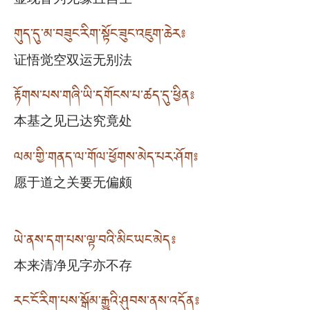
གུད་དུ་མ་བཟུང་རིག་སྟོང་ཟུང་འཇུག་ཆེར༔
证悟觉空双运无别法
རྟོགས་པས་གཞི་ཡི་དགོངས་པ་ཚད་དུ་ཕྱིན༔
本基之见已达究竟处
ལམ་གྱི་གནད་ལ་གོལ་ཕྱོགས་མེད་པར་ཤོག༔
愿于道之关要无偏颇
ཡེ་ནས་དག་པས་ལྟ་བའི་མིང་ཡང་མེད༔
本来清净见字亦不存
རང་ངོ་རིག་པས་སྒོམ་རྒྱུའི་ཤུབས་ནས་འདོན༔