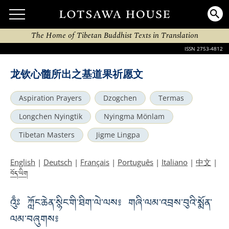
The Home of Tibetan Buddhist Texts in Translation
ISSN 2753-4812
龙钦心髓所出之基道果祈愿文
Aspiration Prayers
Dzogchen
Termas
Longchen Nyingtik
Nyingma Mönlam
Tibetan Masters
Jigme Lingpa
English
|
Deutsch
|
Français
|
Português
|
Italiano
|
中文
|
བོད་ཡིག
འུྃཿ ཀློང་ཆེན་སྙིང་གི་ཐིག་ལེ་ལས༔ གཞི་ལམ་འབྲས་བུའི་སྨོན་
ལམ་བཞུགས༔