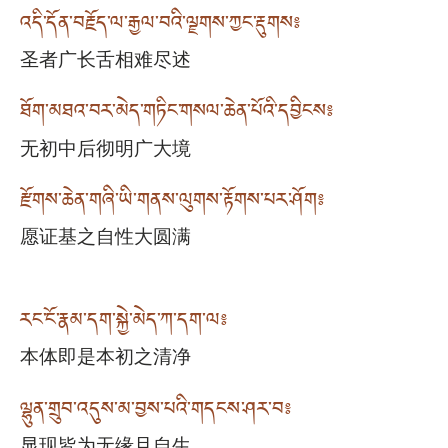
འདི་དོན་བརྗོད་ལ་རྒྱལ་བའི་ལྗགས་ཀྱང་རྡུགས༔
圣者广长舌相难尽述
ཐོག་མཐའ་བར་མེད་གཏིང་གསལ་ཆེན་པོའི་དབྱིངས༔
无初中后彻明广大境
རྫོགས་ཆེན་གཞི་ཡི་གནས་ལུགས་རྟོགས་པར་ཤོག༔
愿证基之自性大圆满
རང་ངོ་རྣམ་དག་སྐྱེ་མེད་ཀ་དག་ལ༔
本体即是本初之清净
ལྷུན་གྲུབ་འདུས་མ་བྱས་པའི་གདངས་ཤར་བ༔
显现皆为无缘且自生