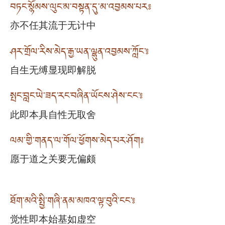
བཏང་སྙོམས་ལུང་མ་བསྟན་དུ་མ་འབྱམས་པར༔
亦不任其流于无计中
ཤར་གྲོལ་རིས་མེད་རྒྱ་ཡན་ལྷུན་འབྱམས་ཀློང༌༔
自生无缚显现即解脱
སྤང་བླང་ཡེ་ཟད་རང་བཞིན་ཡོངས་ཤེས་ངང༌༔
此即本具自性无取舍
ལམ་གྱི་གནད་ལ་གོལ་ཕྱོགས་མེད་པར་ཤོག༔
愿于道之关要无偏颇
ཐོག་མའི་སྤྱི་གཞི་ནམ་མཁའ་ལྟ་བུའི་ངང༌༔
觉性即本始基如虚空