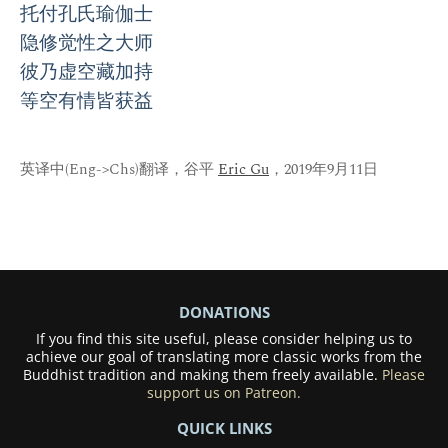
托付孔氏瑜伽士
隐修觉性之大师
彼乃虚空藏加持
等空有情皆获益
英译中(Eng->Chs)翻译，谷平
Eric Gu
，2019年9月11日
DONATIONS
If you find this site useful, please consider helping us to
achieve our goal of translating more classic works from the
Buddhist tradition and making them freely available.
Please
support us on Patreon.
QUICK LINKS