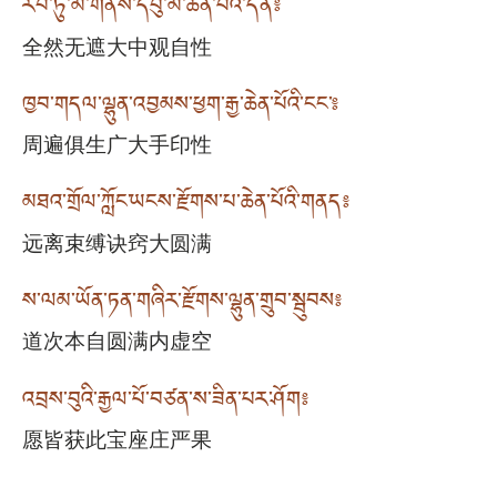
རབ་ཏུ་མི་གནས་དབུ་མ་ཆེན་པོའི་དོན༔
全然无遮大中观自性
ཁྱབ་གདལ་ལྷུན་འབྱམས་ཕྱག་རྒྱ་ཆེན་པོའི་ངང༌༔
周遍俱生广大手印性
མཐའ་གྲོལ་ཀློང་ཡངས་རྫོགས་པ་ཆེན་པོའི་གནད༔
远离束缚诀窍大圆满
ས་ལམ་ཡོན་ཏན་གཞིར་རྫོགས་ལྷུན་གྲུབ་སྦུབས༔
道次本自圆满内虚空
འབྲས་བུའི་རྒྱལ་པོ་བཙན་ས་ཟིན་པར་ཤོག༔
愿皆获此宝座庄严果