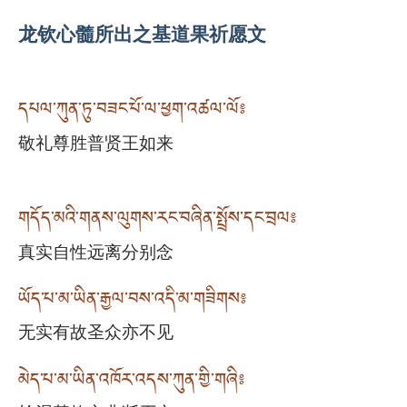
龙钦心髓所出之基道果祈愿文
དཔལ་ཀུན་ཏུ་བཟང་པོ་ལ་ཕྱག་འཚལ་ལོ༔
敬礼尊胜普贤王如来
གདོད་མའི་གནས་ལུགས་རང་བཞིན་སྤྲོས་དང་བྲལ༔
真实自性远离分别念
ཡོད་པ་མ་ཡིན་རྒྱལ་བས་འདི་མ་གཟིགས༔
无实有故圣众亦不见
མེད་པ་མ་ཡིན་འཁོར་འདས་ཀུན་གྱི་གཞི༔