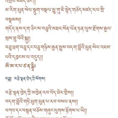
འགྲོལ་མཛད་ཅིང༌། །
མ་རིག་མུན་སེལ་སྡུག་བསྔལ་མྱུ་གུ་ཇི་སྙེད་གཅོད་མཛད་རལ་གྲི་
བསྣམས། །
གདོད་ནས་དག་ཅིང་ས་བཅུའི་མཐར་སོན་ཡོན་ཏན་ལུས་རྫོགས་རྒྱལ་
སྲས་ཐུ་བོའི་སྐུ། །
བཅུ་ཕྲག་བཅུ་དང་བཅུ་གཉིས་རྒྱན་སྤྲས་བདག་བློའི་མུན་སེལ་འཇམ་
པའི་དབྱངས་ལ་འདུད། །
ཨོཾ་ཨ་ར་པ་ཙ་ན་དྷཱིཿ
བཟླ། བརྩེ་ལྡན་ཁྱེད་ཀྱི་སོགས།
བརྩེ་ལྡན་ཁྱེད་ཀྱི་མཁྱེན་རབ་འོད་ཟེར་གྱིས། །
བདག་བློའི་གཏི་མུག་མུན་པ་རབ་བསལ་ནས། །
བཀའ་དང་བསྟན་བཅོས་གཞུང་ལུགས་རྟོགས་པ་ཡི། །