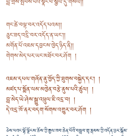
བློ་གྲོས་སྤོབས་པའི་སྣང་བ་སྩལ་དུ་གསོལ། །
གང་ཚེ་བལྟ་བར་འདོད་པའམ། །
ཅུང་ཟད་འདྲི་བར་འདོད་ན་ཡང༌། །
མགོན་པོ་འཇམ་དབྱངས་ཁྱེད་ཉིད་ནི། །
གེགས་མེད་པར་ཡང་མཐོང་བར་ཤོག །
འཇམ་དཔལ་གཞོན་ནུ་ཁྱོད་ཀྱི་ཐུགས་བསྐྱེད་དང་། །
མཛད་པ་སྨོན་ལམ་མཁྱེན་བརྩེ་ནུས་པའི་ཚུལ། །
བླ་མེད་ཡེ་ཤེས་སྒྱུ་འཕྲུལ་ཇི་འདྲ་བ། །
དེ་འདྲ་ཁོ་ནར་བདག་སོགས་འགྱུར་བར་ཤོག །
ཅེས་པའང་ལྷོ་ལྗོངས་ཆོས་ཀྱི་རྒྱལ་ཁབ་ཆེན་པོའི་བསླབ་གྲྭ་རྣམས་ཀྱི་འདོན་བྱར་སྒོམ་