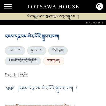
བོད་བརྒྱུད་ནང་བསྟན་གསུང་རབ་སྒྲ་བསྒྱུར་ཁང་།
ISSN 2753-4812
འཇམ་དབྱངས་སེར་པོའི་སྒྲུབ་ཐབས།
འཇམ་དཔལ།
སྒྲུབ་ཐབས།
བོད་ཀྱི་བླ་མ།
དིལ་མགོ་མཁྱེན་བརྩེ་རིན་པོ་ཆེ།
བཀག་རྒྱ་ཅན།
བོད་ཡིག
English
|
༄༅། །འཇམ་དབྱངས་སེར་པོའི་སྒྲུབ་ཐབས། །