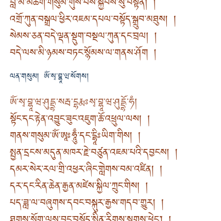
བླ་མ་མཆོག་གསུམ་གུས་པས་སྐྱབས་སུ་བསྟེན། །
འགྲོ་ཀུན་བསྒྲལ་ཕྱིར་འཇམ་དཔལ་བསྟོད་སྒྲུབ་མཐུས། །
སེམས་ཅན་བདེ་ལྡན་སྡུག་བསྔལ་ཀུན་དང་བྲལ། །
བདེ་ལས་མི་ཉམས་བཏང་སྙོམས་ལ་གནས་ཤོག །
ལན་གསུམ། ཨོཾ་སྭ་བྷཱ་ཝ་སོགས།
ཨོཾ་སྭ་བྷཱ་ཝ་ཤུདྡྷ་སརྦ་དྷརྨཿསྭ་བྷཱ་ཝ་ཤུདྡྷོ་ཧཾ།
སྟོང་དང་རྟེན་འབྱུང་ཟུང་འཇུག་ཆོ་འཕྲུལ་ལས། །
གནས་གསུམ་ཨོཾ་ཨཱཿཧཱུྃ་དང་དྷཱིཿཡིག་གིས། །
སྤྱན་དྲངས་མདུན་མཁར་རྗེ་བཙུན་འཇམ་པའི་དབྱངས། །
དམར་སེར་རལ་གྲི་འཕྱར་ཞིང་གླེགས་བམ་འཛིན། །
དར་དང་རིན་ཆེན་རྒྱན་མཛེས་སྐྱིལ་ཀྲུང་གིས། །
པད་ཟླ་ལ་བཞུགས་དབང་བསྐུར་རྒྱས་གདབ་གྱུར། །