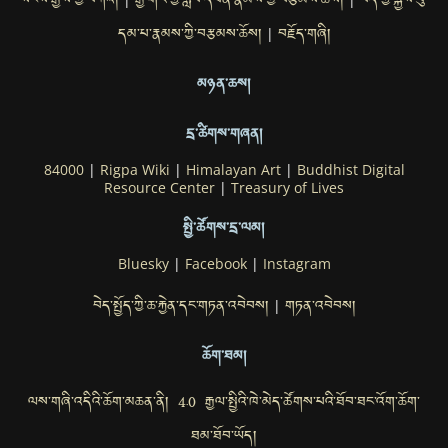
སངས་རྒྱས་ཀྱི་བཀའ།
རྒྱ་གར་གྱི་སློབ་དཔོན་རྣམས་ཀྱི་བརྩམས་ཆོས།
བོད་གྱི་སྐྱེས་བུ་
|
|
དམ་པ་རྣམས་ཀྱི་བརྩམས་ཆོས།
བརྗོད་གཞི།
|
མཉན་ཆས།
དྲ་ཚིགས་གཞན།
84000
|
Rigpa Wiki
|
Himalayan Art
|
Buddhist Digital
Resource Center
|
Treasury of Lives
སྤྱི་ཚོགས་དྲ་ལམ།
Bluesky
|
Facebook
|
Instagram
བེད་སྤྱོད་ཀྱི་ཆ་རྐྱེན་དང་གཏན་འབེབས།
གཏན་འབེབས།
|
ཆོག་ཐམ།
ལས་གཞི་འདིའི་ཆོག་མཆན་ནི། 4.0 རྒྱལ་སྤྱིའི་ཁེ་མེད་ཚོགས་པའི་ཐོབ་ཐང་འོག་ཆོག་
ཐམ་ཐོབ་ཡོད།