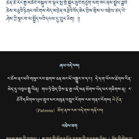
ཆེན་ཚེ་རིང་རྒྱ་མཚོའི་བསྐུལ་བ་ལྟར་སྤ་གྲོ་སྐྱེར་ཆུའི་གཙུག་ལག་ཁང་ནས་སྤྲེལ་ཟླའི་
ཚེས་བཅུའི་ཉི་ཤར་འཇིགས་མེད་མཁྱེན་བརྩེའི་འོད་ཟེར་གྱིས་བྲིས་པ་འབྲེལ་ཚད་ཡེ་
ཤེས་ཀྱི་སྣང་བ་ལ་སྤྱོད་པའི་དཔལ་དུ་གྱུར་ཅིག། །།
ཞལ་འདེབས།
ང་ཚོས་ནང་པའི་གསུང་རབ་གྲགས་ཅན་མང་པོ་བསྒྱུར་བ་དང་། དེ་དག་ཡོངས་རྫོགས་རིན་
མེད་དུ་འབུལ་རྒྱུ་ཡིན། གལ་ཏེ་ཁྱེད་ཀྱིས་དྲ་རྒྱ་འདི་ཕན་ཐོགས་ཡོད་པར་གཟིགས་ན། ང་
ཚོའི་དམིགས་ཡུལ་གྲུབ་པར་མཐུན་འགྱུར་རོགས་རམ་གནང་རོགས།
པེ་ཊོན་
(Patreon) ཐོག་ནས་རམ་འདེགས་གནོངས།
འབྲེལ་ཐག