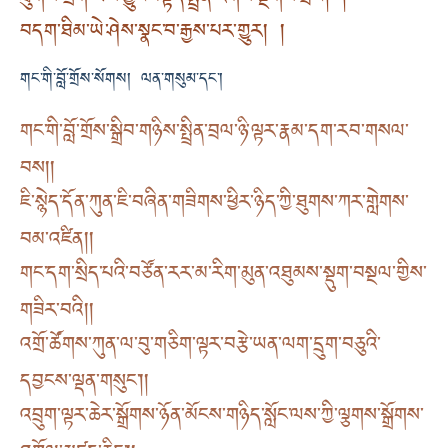
ཐུགས་སྲོག་ལས་བྱུང་བསྟོད་སྤྲིན་རིགས་སྔགས་ཕྲེང་། །
བདག་ཐིམ་ཡེ་ཤེས་སྣང་བ་རྒྱས་པར་གྱུར། །
གང་གི་བློ་གྲོས་སོགས། ལན་གསུམ་དང་།
གང་གི་བློ་གྲོས་སྒྲིབ་གཉིས་སྤྲིན་བྲལ་ཉི་ལྟར་རྣམ་དག་རབ་གསལ་
བས། །
ཇི་སྙེད་དོན་ཀུན་ཇི་བཞིན་གཟིགས་ཕྱིར་ཉིད་ཀྱི་ཐུགས་ཀར་གླེགས་
བམ་འཛིན། །
གང་དག་སྲིད་པའི་བཙོན་རར་མ་རིག་མུན་འཐུམས་སྡུག་བསྔལ་གྱིས་
གཟིར་བའི། །
འགྲོ་ཚོགས་ཀུན་ལ་བུ་གཅིག་ལྟར་བརྩེ་ཡན་ལག་དྲུག་བཅུའི་
དབྱངས་ལྡན་གསུང༌། །
འབྲུག་ལྟར་ཆེར་སྒྲོགས་ཉོན་མོངས་གཉིད་སློང་ལས་ཀྱི་ལྕགས་སྒྲོགས་