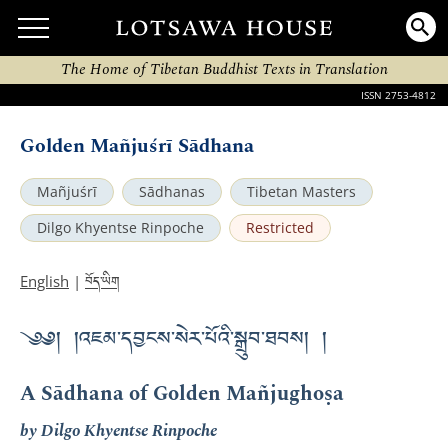
The Home of Tibetan Buddhist Texts in Translation
ISSN 2753-4812
Golden Mañjuśrī Sādhana
Mañjuśrī
Sādhanas
Tibetan Masters
Dilgo Khyentse Rinpoche
Restricted
བོད་ཡིག
English
|
༄༅། །འཇམ་དབྱངས་སེར་པོའི་སྒྲུབ་ཐབས། །
A Sādhana of Golden Mañjughoṣa
by Dilgo Khyentse Rinpoche