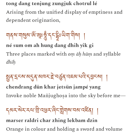
tong dang tenjung zungjuk chotrul lé
Arising from the unified display of emptiness and
dependent origination,
གནས་གསུམ་ཨོཾ་ཨཱཿཧཱུྃ་དང་དྷཱིཿཡིག་གིས། །
né sum om ah hung dang dhih yik gi
Three places marked with
oṃ āḥ hūṃ
and syllable
dhīḥ
སྤྱན་དྲངས་མདུན་མཁར་རྗེ་བཙུན་འཇམ་པའི་དབྱངས། །
chendrang dün khar jetsün jampé yang
Invoke noble Mañjughoṣa into the sky before me—
དམར་སེར་རལ་གྲི་འཕྱར་ཞིང་གླེགས་བམ་འཛིན། །
marser raldri char zhing lekbam dzin
Orange in colour and holding a sword and volume