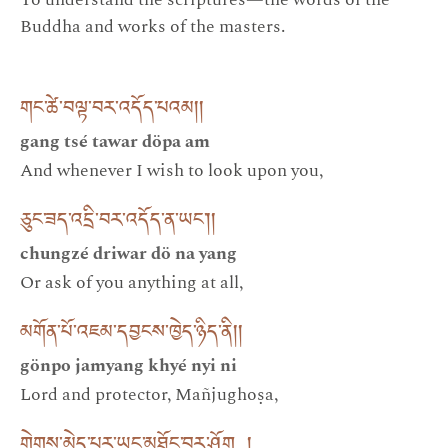
Buddha and works of the masters.
གང་ཚེ་བལྟ་བར་འདོད་པའམ། །
gang tsé tawar döpa am
And whenever I wish to look upon you,
ཅུང་ཟད་འདྲི་བར་འདོད་ན་ཡང༌། །
chungzé driwar dö na yang
Or ask of you anything at all,
མགོན་པོ་འཇམ་དབྱངས་ཁྱེད་ཉིད་ནི། །
gönpo jamyang khyé nyi ni
Lord and protector, Mañjughoṣa,
གེགས་མེད་པར་ཡང་མཐོང་བར་ཤོག །