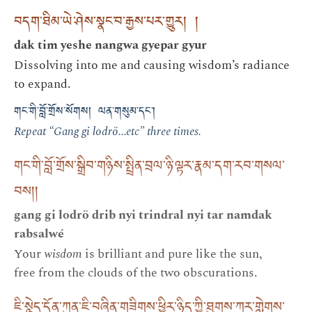
བདག་ཐིམ་ཡེ་ཤེས་སྣང་བ་རྒྱས་པར་གྱུར། །
dak tim yeshe nangwa gyepar gyur
Dissolving into me and causing wisdom’s radiance
to expand.
གང་གི་བློ་གྲོས་སོགས། ལན་གསུམ་དང་།
Repeat “Gang gi lodrö...etc” three times.
གང་གི་བློ་གྲོས་སྒྲིབ་གཉིས་སྤྲིན་བྲལ་ཉི་ལྟར་རྣམ་དག་རབ་གསལ་
བས། །
gang gi lodrö drib nyi trindral nyi tar namdak
rabsalwé
Your
wisdom
is brilliant and pure like the sun,
free from the clouds of the two obscurations.
ཇི་སྙེད་དོན་ཀུན་ཇི་བཞིན་གཟིགས་ཕྱིར་ཉིད་ཀྱི་ཐུགས་ཀར་གླེགས་