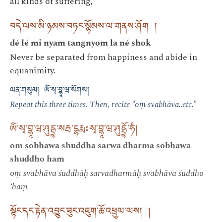
all kinds of suffering,
བདེ་ལས་མི་ཉམས་བཏང་སྙོམས་ལ་གནས་ཤོག །
dé lé mi nyam tangnyom la né shok
Never be separated from happiness and abide in
equanimity.
ལན་གསུམ། ཨོཾ་སྭ་བྷཱ་ཝ་སོགས།
Repeat this three times. Then, recite “oṃ svabhāva..etc.”
ཨོཾ་སྭ་བྷཱ་ཝ་ཤུདྡྷ་སརྦ་དྷརྨཿསྭ་བྷཱ་ཝ་ཤུདྡྷོ་ཧཾ།
om sobhawa shuddha sarwa dharma sobhawa
shuddho ham
oṃ svabhāva śuddhāḥ sarvadharmāḥ svabhāva śuddho
‘haṃ
སྟོང་དང་རྟེན་འབྱུང་ཟུང་འཇུག་ཆོ་འཕྲུལ་ལས། །