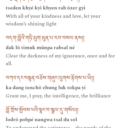
tseden khyé kyi khyen rab özer gyi
With all of your kindness and love, let your
wisdom’s shining light
བདག་བློའི་གཏི་མུག་མུན་པ་རབ་བསལ་ནས། །
dak lö timuk münpa rabsal né
Clear the darkness of my ignorance, once and for
all.
བཀའ་དང་བསྟན་བཅོས་གཞུང་ལུགས་རྟོགས་པ་ཡི། །
ka dang tenchö zhung luk tokpa yi
Grant me, I pray, the intelligence, the brilliance
བློ་གྲོས་སྤོབས་པའི་སྣང་བ་སྩལ་དུ་གསོལ། །
lodrö pobpé nangwa tsal du sol
To understand the scriptures—the words of the