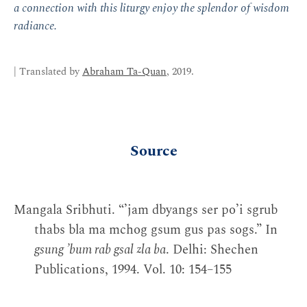
a connection with this liturgy enjoy the splendor of wisdom
radiance.
| Translated by
Abraham Ta-Quan
, 2019.
Source
Mangala Sribhuti. “ʼjam dbyangs ser poʼi sgrub
thabs bla ma mchog gsum gus pas sogs.” In
gsung ʼbum rab gsal zla ba
. Delhi: Shechen
Publications, 1994. Vol. 10: 154–155