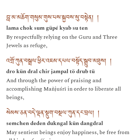
བླ་མ་མཆོག་གསུམ་གུས་པས་སྐྱབས་སུ་བསྟེན། །
lama chok sum güpé kyab su ten
By respectfully relying on the Guru and Three
Jewels as refuge,
འགྲོ་ཀུན་བསྒྲལ་ཕྱིར་འཇམ་དཔལ་བསྟོད་སྒྲུབ་མཐུས། །
dro kün dral chir jampal tö drub tü
And through the power of praising and
accomplishing Mañjuśrī in order to liberate all
beings,
སེམས་ཅན་བདེ་ལྡན་སྡུག་བསྔལ་ཀུན་དང་བྲལ། །
semchen deden dukngal kün dangdral
May sentient beings enjoy happiness, be free from