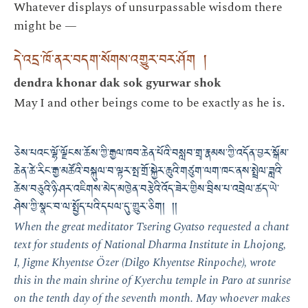
Whatever displays of unsurpassable wisdom there
might be —
དེ་འདྲ་ཁོ་ནར་བདག་སོགས་འགྱུར་བར་ཤོག །
dendra khonar dak sok gyurwar shok
May I and other beings come to be exactly as he is.
ཅེས་པའང་ལྷོ་ལྗོངས་ཆོས་ཀྱི་རྒྱལ་ཁབ་ཆེན་པོའི་བསླབ་གྲྭ་རྣམས་ཀྱི་འདོན་བྱར་སྒོམ་
ཆེན་ཚེ་རིང་རྒྱ་མཚོའི་བསྐུལ་བ་ལྟར་སྤ་གྲོ་སྐྱེར་ཆུའི་གཙུག་ལག་ཁང་ནས་སྤྲེལ་ཟླའི་
ཚེས་བཅུའི་ཉི་ཤར་འཇིགས་མེད་མཁྱེན་བརྩེའི་འོད་ཟེར་གྱིས་བྲིས་པ་འབྲེལ་ཚད་ཡེ་
ཤེས་ཀྱི་སྣང་བ་ལ་སྤྱོད་པའི་དཔལ་དུ་གྱུར་ཅིག། །།
When the great meditator Tsering Gyatso requested a chant
text for students of National Dharma Institute in Lhojong,
I, Jigme Khyentse Özer (Dilgo Khyentse Rinpoche), wrote
this in the main shrine of Kyerchu temple in Paro at sunrise
on the tenth day of the seventh month. May whoever makes