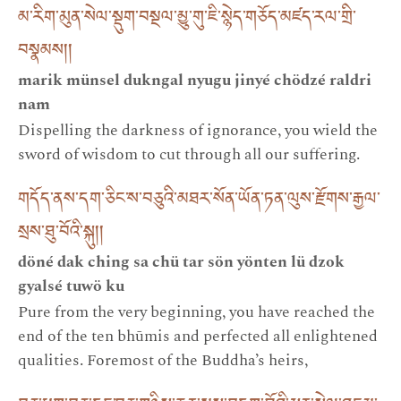
མ་རིག་མུན་སེལ་སྡུག་བསྔལ་མྱུ་གུ་ཇི་སྙེད་གཅོད་མཛད་རལ་གྲི་
བསྣམས། །
marik münsel dukngal nyugu jinyé chödzé raldri
nam
Dispelling the darkness of ignorance, you wield the
sword of wisdom to cut through all our suffering.
གདོད་ནས་དག་ཅིང་ས་བཅུའི་མཐར་སོན་ཡོན་ཏན་ལུས་རྫོགས་རྒྱལ་
སྲས་ཐུ་བོའི་སྐུ། །
döné dak ching sa chü tar sön yönten lü dzok
gyalsé tuwö ku
Pure from the very beginning, you have reached the
end of the ten bhūmis and perfected all enlightened
qualities. Foremost of the Buddha’s heirs,