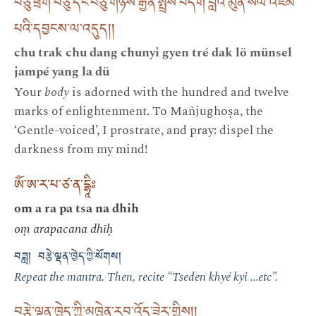
བཅུ་ཕྲག་བཅུ་དང་བཅུ་གཉིས་རྒྱན་སྤྲས་བདག་བློའི་མུན་སེལ་འཇམ་
པའི་དབྱངས་ལ་འདུད། །
chu trak chu dang chunyi gyen tré dak lö münsel
jampé yang la dü
Your
body
is adorned with the hundred and twelve
marks of enlightenment. To Mañjughoṣa, the
‘Gentle-voiced’, I prostrate, and pray: dispel the
darkness from my mind!
ཨོཾ་ཨ་ར་པ་ཙ་ན་དྷཱིཿ
om a ra pa tsa na dhih
oṃ arapacana dhīḥ
བཟླ། བརྩེ་ལྡན་ཁྱེད་ཀྱི་སོགས།
Repeat the mantra. Then, recite “Tseden khyé kyi ...etc”.
བརྩེ་ལྡན་ཁྱེད་ཀྱི་མཁྱེན་རབ་འོད་ཟེར་གྱིས། །