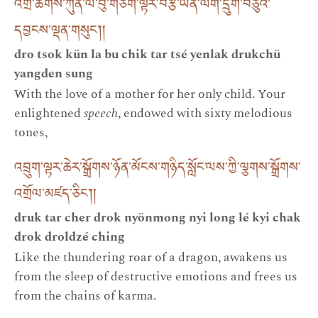
འགྲོ་ཚོགས་ཀུན་ལ་བུ་གཅིག་ལྟར་བརྩེ་ཡན་ལག་དྲུག་བཅུའི་
དབྱངས་ལྡན་གསུང༌། །
dro tsok kün la bu chik tar tsé yenlak drukchü
yangden sung
With the love of a mother for her only child. Your
enlightened
speech
, endowed with sixty melodious
tones,
འབྲུག་ལྟར་ཆེར་སྒྲོགས་ཉོན་མོངས་གཉིད་སློང་ལས་ཀྱི་ལྕགས་སྒྲོགས་
འགྲོལ་མཛད་ཅིང༌། །
druk tar cher drok nyönmong nyi long lé kyi chak
drok droldzé ching
Like the thundering roar of a dragon, awakens us
from the sleep of destructive emotions and frees us
from the chains of karma.