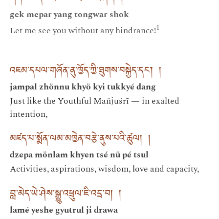
gek mepar yang tongwar shok
1
Let me see you without any hindrance!
འཇམ་དཔལ་གཞོན་ནུ་ཁྱོད་ཀྱི་ཐུགས་བསྐྱེད་དང་། །
jampal zhönnu khyö kyi tukkyé dang
Just like the Youthful Mañjuśrī — in exalted
intention,
མཛད་པ་སྨོན་ལམ་མཁྱེན་བརྩེ་ནུས་པའི་ཚུལ། །
dzepa mönlam khyen tsé nü pé tsul
Activities, aspirations, wisdom, love and capacity,
བླ་མེད་ཡེ་ཤེས་སྒྱུ་འཕྲུལ་ཇི་འདྲ་བ། །
lamé yeshe gyutrul ji drawa