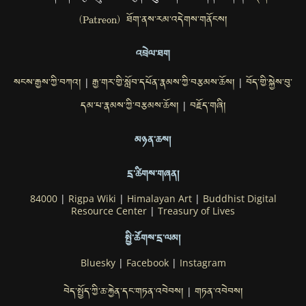
(Patreon) ཐོག་ནས་རམ་འདེགས་གནོངས།
འབྲེལ་ཐག
སངས་རྒྱས་ཀྱི་བཀའ།
རྒྱ་གར་གྱི་སློབ་དཔོན་རྣམས་ཀྱི་བརྩམས་ཆོས།
བོད་གྱི་སྐྱེས་བུ་
|
|
དམ་པ་རྣམས་ཀྱི་བརྩམས་ཆོས།
བརྗོད་གཞི།
|
མཉན་ཆས།
དྲ་ཚིགས་གཞན།
84000
|
Rigpa Wiki
|
Himalayan Art
|
Buddhist Digital
Resource Center
|
Treasury of Lives
སྤྱི་ཚོགས་དྲ་ལམ།
Bluesky
|
Facebook
|
Instagram
བེད་སྤྱོད་ཀྱི་ཆ་རྐྱེན་དང་གཏན་འབེབས།
གཏན་འབེབས།
|