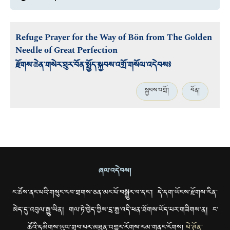
Refuge Prayer for the Way of Bön from The Golden
Needle of Great Perfection
རྫོགས་ཆེན་གསེར་ཐུར་བོན་སྤྱོད་སྐྱབས་འགྲོ་གསོལ་འདེབས༔
སྐྱབས་འགྲོ།
བོན།
ཞལ་འདེབས།
ང་ཚོས་ནང་པའི་གསུང་རབ་གྲགས་ཅན་མང་པོ་བསྒྱུར་བ་དང་། དེ་དག་ཡོངས་རྫོགས་རིན་
མེད་དུ་འབུལ་རྒྱུ་ཡིན། གལ་ཏེ་ཁྱེད་ཀྱིས་དྲ་རྒྱ་འདི་ཕན་ཐོགས་ཡོད་པར་གཟིགས་ན། ང་
ཚོའི་དམིགས་ཡུལ་གྲུབ་པར་མཐུན་འགྱུར་རོགས་རམ་གནང་རོགས།
པེ་ཊོན་