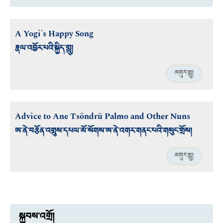
A Yogi's Happy Song
རྣལ་འབྱོར་པའི་སྐྱིད་གླུ།
མགུར་གླུ།
Advice to Ane Tsöndrü Palmo and Other Nuns
ཨ་ནེ་བརྩོན་འགྲུས་དཔལ་མོ་སོགས་ཨ་ནེ་འགར་གནང་པའི་གསུང་གྲོས།
མགུར་གླུ།
སྐྱབས་འགྲོ།