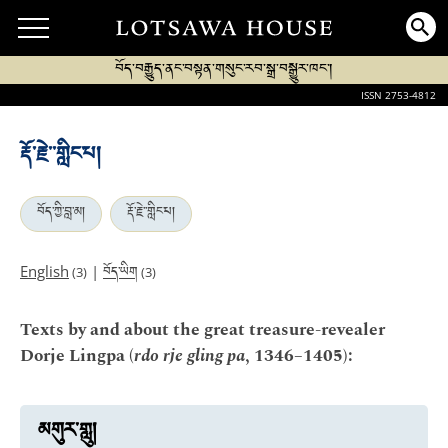
བོད་བརྒྱུད་ནང་བསྟན་གསུང་རབ་སྒྲ་བསྒྱུར་ཁང་།
ISSN 2753-4812
རྡོ་རྗེ་་གླིང་པ།
བོད་ཀྱི་བླ་མ།
རྡོ་རྗེ་་གླིང་པ།
བོད་ཡིག
English
|
(3)
(3)
Texts by and about the great treasure-revealer
Dorje Lingpa (
rdo rje gling pa
, 1346–1405):
མགུར་གླུ།