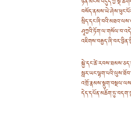
ཉོན་མོངས་བདུད་ཀྱི་སྡེ་ཚོ
བསོད་ནམས་ཡེ་ཤེས་ཕུང་པོ
སྲིད་དང་ཞི་བའི་མཐའ་ལ
ཤཱཀྱའི་ཏོག་ལ་གསོལ་བ་འ
འཇིགས་བརྒྱད་ཞི་བར་བྱིན་ག
སྐྱེ་དང་ཚེ་རབས་ཐམས་ཅད་
སླར་ཡང་ལྷག་པའི་ལུས་ཐོ
འགྲོ་རྣམས་སྡུག་བསྔལ་ལས
དེད་དཔོན་མཆོག་ཏུ་བདག་ག