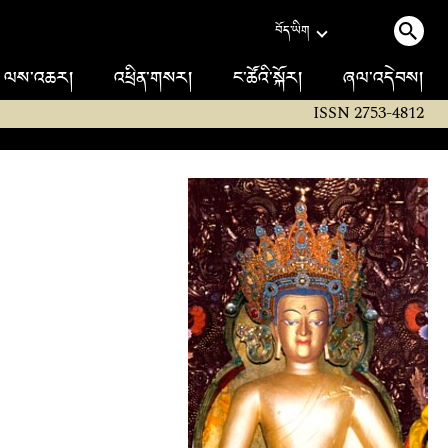
བོད་ཡིག
ལས་འཆར།
འཕྲིན་གསར།
ང་ཚོའི་སྐོར།
ཞལ་འདེབས།
ISSN 2753-4812