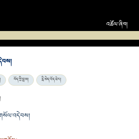
འཚོལ་ཞིབ།
འདེབས།
།
བོད་ཀྱི་བླ་མ།
དྲི་མེད་འོད་ཟེར།
ག
ི་གསོལ་འདེབས།