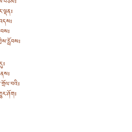
གས་བཅོམ༔
ར་ལྡན༔
ས་འདས༔
དེབས༔
ྱིས་རློབས༔
དུ༔
བ་ནས༔
་གྲོལ་བའི༔
ྱུར་ཤོག༔