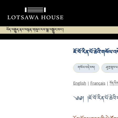
བོད་བརྒྱུད་ནང་བསྟན་གསུང་རབ་སྒྲ་བསྒྱུར་ཁང་།
ཇོ་བོ་རིན་པོ་ཆེའི་གསོལ་
གསོལ་འདེབས།
ཤཱཀྱ་ཐུབ་པ
བོད་ཡི
English
|
Français
|
༄༅། །ཇོ་བོ་རིན་པོ་ཆེའ