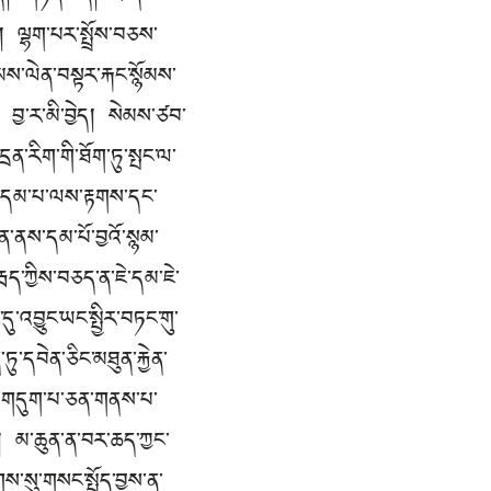
། ལྷག་པར་སྤྲོས་བཅས་
ཉམས་ལེན་བསྟར་རྐང་སྙོམས་
 བྱ་ར་མི་བྱེད། སེམས་ཙབ་
་རིག་གི་ཐོག་ཏུ་སྤང་ལ་
མས་དམ་པ་ལས་རྟགས་དང་
ན་ནས་དམ་པོ་བྱའོ་སྙམ་
རྦད་ཀྱིས་བཅད་ན་ཇེ་དམ་ཇེ་
་འབྱུང་ཡང་སྤྱིར་བཏང་གུ་
ཏུ་དབེན་ཅིང་མཐུན་རྐྱེན་
ག་གདུག་པ་ཅན་གནས་པ་
ཆེ། མ་ཆུན་ན་བར་ཆད་ཀྱང་
ས་སུ་གསང་སྤྱོད་བྱས་ན་