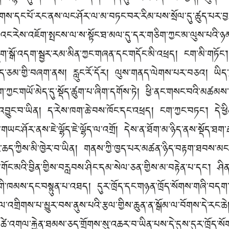
ོགས་དང་པོ་རང་ནས་ལང་ཤོར་ལ་མ་བཏང་བར་རིམ་པས་སྲོལ་དུ་ཚུད་པར་བྱ
་གང་ལའང་རེས་འཇོག་སྤངས་ལ་ས་སྟོང་ཐ་མལ་དུ་དར་གཅིག་ཀྱང་མ་ལུས་པའི་
ྦུག་སྒོ་འདག་སྦྱར་རམ་མིན་ཀྱང་གཞན་དང་གདོང་མི་འཕྲད། ངག་མི་གཏོང་།
ད་ཅམ་གྱི་བཞག་ནས། རླུང་རོ་དོར། ལུས་གནད་ལེགས་པར་བཅའ། ཡིད་དྲན
ག་ཀྱང་གཡོ་མེད་དུ་སྡོད་ཚུག་པ་ཞིག་དགོས་ཏེ། ཕྱི་ནང་གསང་བའི་མཚ
འབྱུང་བ་ཡིན། ད་རེས་ཁག་ཆེ་བས་ཁོང་དང་འཕྲད། ངག་ཀྱང་བཏང་། དེ་ཕྱི
་གཡང་ཤོར་ནས་ཇེ་ལྷོད་ཇེ་ལྷོད་ལ་འགྲོ། དེས་ན་ཐོག་མ་ཉིད་ནས་སྡོད་ཐག་
ར་ཆད་ཀྱིས་མི་ཁྱེར་བ་ཡིན། གནས་ཀྱི་ཁྱད་པར་མཚན་ཉིད་བརྟག་ཐབས་མང་དུ
ོབ་གོང་མའི་བྱིན་གྱིས་བརླབས་ཤིང་དམ་སེལ་ཅན་གྱིས་མ་བརྟེན་པ་དང་། ཤིན་
་གི་ཁམས་དང་བསྟུན་པ་འཐད། དུར་ཁྲོད་དང་གཉན་ཁྲོད་སོགས་གཞི་བད
བྲེལ་འགྲིགས་པ་མྱུར་བས་ནུས་པའི་རྩལ་གྱིས་ཆུན་ན་སྒོམ་ལ་བོགས་དེ་རང་
ུར་ཚེ་འགལ་རྐྱེན་ཐམས་ཅད་གྲོགས་སུ་འཆར་བ་ཡིན་པས་དེ་དུས་དུར་ཁྲོད་སོག