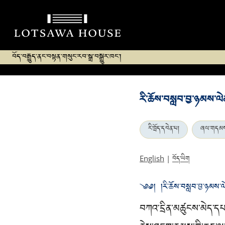
བོད་བརྒྱུད་ནང་བསྟན་གསུང་རབ་སྒྲ་བསྒྱུར་ཁང་།
རི་ཆོས་བསླབ་བྱ་ཉམས་ལེན
རི་ཁྲོད་དབེན་པ།
ཞལ་གདམ
བོད་ཡིག
English
|
༄༅། །རི་ཆོས་བསླབ་བྱ་ཉམས་ལེན་
བཀའ་དྲིན་མཚུངས་མེད་དཔ