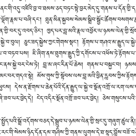
ི་ནང་གི་འདུ་འཛིའི་བྱ་བ་ཐམས་ཅད་བཏང་སྟེ་བྱར་མེད་དུ་གནས་པ་དོན་གྱི་དབ
་ལྡོག་རྣམ་པ་བཞི་དང་། ཐུན་མིན་སྐྱབས་སེམས་སྒྲིབ་སྦྱོང་ཚོགས་བསགས་ར
ན་གྱི་བར་དུ་འབད་ཅིང་། ཁྱད་པར་བླ་མའི་རྣལ་འབྱོར་ལ་ཉམས་ལེན་གྱི་སྲོ
ྐྱེ་བ་བུལ། ཅུང་ཟད་སྐྱེས་ཀྱང་གེགས་སྡང་། རྟོགས་པ་གཤའ་མ་རྒྱུད་ལ་སྐ
ོལ་བ་བཏབ་པས། ཇི་ཞིག་ནས་ཐུགས་རྒྱུད་ཀྱི་དགོངས་པ་འཕོས་ཏེ་རྟོགས་པ
་ནང་ནས་སྐྱེ་བར་ངེས་ཏེ། བླ་མ་ཞང་རིན་པོ་ཆེས། གནས་པ་བསྐྱང་བ། ཉམས་མྱ
ང་བར་གདའ་སྟེ། མོས་གུས་ཀྱི་སྟོབས་ལས་བླ་མའི་བྱིན་རླབས་ཀྱིས་རྟོགས
 དེས་ན་རྫོགས་པ་ཆེན་པོའི་དོན་རྒྱུད་ལ་སྐྱེ་བ་སྔོན་འགྲོ་ལ་རག་ལས་པ
བ་པར་བྱེད་དེ། ངེད་འདིར་སྔོན་འགྲོ་ཟབ་པར་བྱེད། ཅེས་གསུངས་པའི་
་སྤྱོད་པའི་སྒྲོ་འདོགས་བཅད་དེ་སྒྲུབ་པ་ཉམས་ལེན་གྱི་སྲང་དུ་གཞུག་ཚུལ
ར་རང་གི་སེམས་ཉིད་དོན་དམ་གཤིས་ཀྱི་གནས་ལུགས་དེ་ཐ་སྙད་བློས་བཟོ