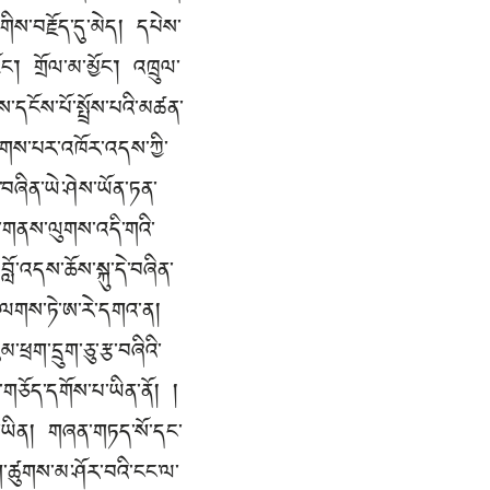
གིས་བརྗོད་དུ་མེད། དཔེས་
་། གྲོལ་མ་མྱོང་། འཁྲུལ་
ས་དངོས་པོ་སྤྲོས་པའི་མཚན་
འགགས་པར་འཁོར་འདས་ཀྱི་
ང་བཞིན་ཡེ་ཤེས་ཡོན་ཏན་
ཀྱི་གནས་ལུགས་འདི་གའི་
ློ་འདས་ཆོས་སྐུ་དེ་བཞིན་
པ་ལགས་ཏེ་ཨ་རེ་དགའ་ན།
མ་ཕྲག་དྲུག་ཅུ་རྩ་བཞིའི་
ག་གཅོད་དགོས་པ་ཡིན་ནོ། །
ཟེར་བ་ཡིན། གཞན་གཏད་སོ་དང་
ེ་ཀ་ཚུགས་མ་ཤོར་བའི་ངང་ལ་