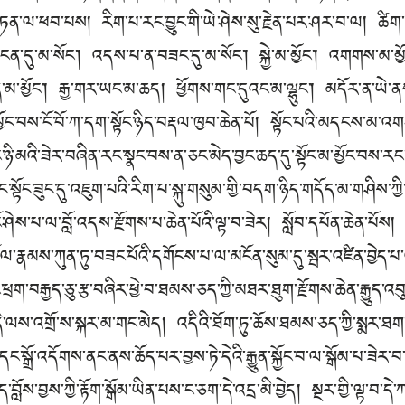
ཏན་ལ་ཕབ་པས། རིག་པ་རང་བྱུང་གི་ཡེ་ཤེས་སུ་རྗེན་པར་ཤར་བ་ལ། ཚིག་
ན་དུ་མ་སོང་། འདས་པ་ན་བཟང་དུ་མ་སོང་། སྐྱེ་མ་མྱོང་། འགགས་མ་མྱོང
ེད་མ་མྱོང་། རྒྱ་གར་ཡང་མ་ཆད། ཕྱོགས་གང་དུའང་མ་ལྷུང་། མདོར་ན་ཡེ་ན
ྱོང་བས་ངོ་བོ་ཀ་དག་སྟོང་ཉིད་བརྡལ་ཁྱབ་ཆེན་པོ། སྟོང་པའི་མདངས་མ་
་ཉི་མའི་ཟེར་བཞིན་རང་སྣང་བས་ན་ཅང་མེད་བྱང་ཆད་དུ་སྟོང་མ་མྱོང་བས་ར
་སྣང་སྟོང་ཟུང་དུ་འཇུག་པའི་རིག་པ་སྐུ་གསུམ་གྱི་བདག་ཉིད་གདོད་མ་གཤིས་
་ཤེས་པ་ལ་བློ་འདས་རྫོགས་པ་ཆེན་པོའི་ལྟ་བ་ཟེར། སློབ་དཔོན་ཆེན་པོས། བ
ོལ་རྣམས་ཀུན་ཏུ་བཟང་པོའི་དགོངས་པ་ལ་མངོན་སུམ་དུ་སྦར་འཛིན་བྱེད་
ོང་ཕྲག་བརྒྱད་ཅུ་རྩ་བཞིར་ཕྱེ་བ་ཐམས་ཅད་ཀྱི་མཐར་ཐུག་རྫོགས་ཆེན་རྒྱུད་འབུ
འདི་ལས་འགྲོ་ས་སྐར་མ་གང་མེད། འདིའི་ཐོག་ཏུ་ཆོས་ཐམས་ཅད་ཀྱི་སྨར་ཐ
ོམ་དང་སྒྲོ་འདོགས་ནང་ནས་ཆོད་པར་བྱས་ཏེ་དེའི་རྒྱུན་སྐྱོང་བ་ལ་སྒོམ་པ་
ོས་བྱས་ཀྱི་རྟོག་སྒོམ་ཡིན་པས་ང་ཅག་དེ་འདྲ་མི་བྱེད། སྔར་གྱི་ལྟ་བ་ད