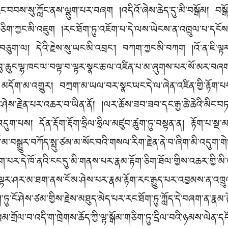
ང་བབས་སུ་ཀློང་ནས་ལྷུག་པར་བཞག །འདིའོ་ཞེས་ཆེད་དུ་མི་བསྒོམ། བསྒོམ་
་ཅིག་ཀྱང་མི་འཇུག །རང་ཐོག་ཏུ་འཇོག་པ་དེ་ལས་ཡེངས་ན་འཁྲུལ་པ་དངོ
བཅུག་ལ། དེའི་རྗེས་སུ་ཡང་མི་འབྲང་། བཀག་ཀྱང་མི་བཀག །འོ་ན་ཇི་ལྟར་
བུ་ཆུང་ལྷ་ཁང་ལ་བལྟ་བ་ལྟར་སྣང་ཆ་ལ་འཛིན་པ་མ་ཞུགས་པར་སོ་མར་
དོག་མ་འགྱུར། བཀྲག་མ་ཡལ་བར་སྣང་ཡང་དེ་ལ་ཞེན་འཛིན་གྱི་རྟོག་པ
ཤེས་རྗེན་པར་འཆར་བ་ཡིན་ནོ། །ལར་ཆོས་ཟབ་ཟབ་དང་རྒྱ་ཆེ་ཆེའི་མིང་བཏ
དུག་པས། དོན་རྡོག་རྡོག་ཧྲིལ་ཧྲིལ་མཛུབ་ཚུག་ཏུ་བསྟན་ན། རྟོག་པ་ས
མ་བསྒྱུར་བཀོད་སྤུ་ཙམ་མ་སོང་བའི་གསལ་རིག་རྗེན་ནེ་བ་ཞིག་མི་འདུག་གེ
ར་དེ་ཁོ་ནའི་ངང་དུ་མི་གནས་པར་རྣམ་རྟོག་ཅིག་ཐོལ་གྱིས་འཆར་གྱི་མི་འ
ལྟར་ཤར་མ་ཐག་ནས་ངོ་མ་ཤེས་པར་རྣམ་རྟོག་རང་རྒྱུད་པར་འབྱམས་ན་འཁྲུལ་
ཏུ་ངོ་ཤེས་ཙམ་གྱིས་རྗེས་མཐུད་མེད་པར་རང་ཐོག་ཏུ་ཀློད་དེ་བཞག་ན་རྣ
མ་ཕྱམ་གྲོལ་བ་འདི་ག་ཁྲེགས་ཆོད་ཀྱི་ལྟ་སྒོམ་གཅིག་ཏུ་དྲིལ་བའི་ཉམས་ལ