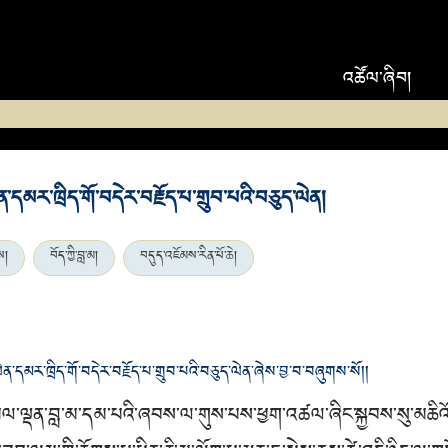
འཚོལ་ཞིབ།
་དམར་ཁྲིད་གོ་བདེར་བརྗོད་པ་གྲུབ་པའི་བཅུད་ལེན།
ས།
བོད་ཀྱི་བླ་མ།
བདུད་འཇོམས་རིན་པོ་ཆེ།
དམར་ཁྲིད་གོ་བདེར་བརྗོད་པ་གྲུབ་པའི་བཅུད་ལེན་ཞེས་བྱ་བ་བཞུགས་སོ།།
ལ་ལྡན་བླ་མ་དམ་པའི་ཞབས་ལ་གུས་པས་ཕྱག་འཚལ་ཞིང་སྐྱབས་སུ་མཆི