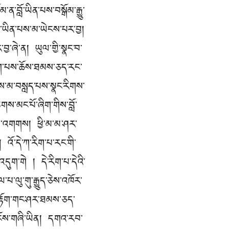
ན་བློ་ཡིན་པས་བསྒོམ་རྒྱུ་
ས་ཡིན་པས་མ་ཡེངས་པར་བྱ།
བྱ་ཞེ་ན། ཡུལ་གྱི་སྣང་བ་
བཞག་པས་ཆོས་ཐམས་ཅད་རང་
ས་མ་བསླད་པས་སྣང་རིགས་
གས་མང་པོ་ཞིག་གིས་བློ་
ྔ་མ་འགགས། ཕྱི་མ་མ་ཤར་
། འོ་དེ་ཀ་རིག་པ་རང་གི་
དུག་གེ ། དེ་རིག་པ་དེའི་
པ་ལུ་གུ་རྒྱུད་ཅེས་འཁོར་
མ་རྟོག་གང་ཤར་ཐམས་ཅད་
ེན་དངོས་གཞི་ཡིན། དགའ་རབ་