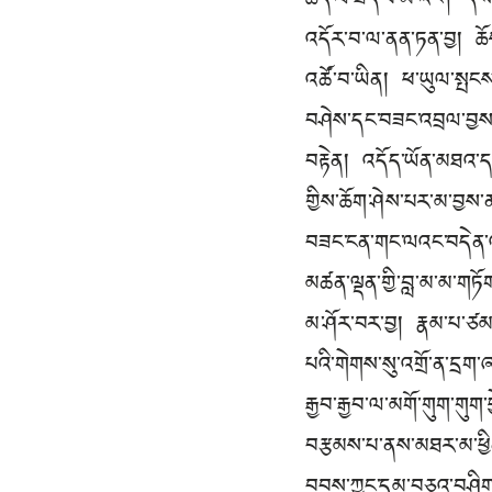
ཆད་ལ་ཟད་པ་མི་འོང་། དེས་
འདོར་བ་ལ་ནན་ཏན་བྱ། ཆོས་
འཚོ་བ་ཡིན། ཕ་ཡུལ་སྤངས་པ
བཤེས་དང་བཟང་འབྲལ་བྱས་ཏ
བརྟེན། འདོད་ཡོན་མཐའ་དག
གྱིས་ཆོག་ཤེས་པར་མ་བྱས་ན
བཟང་ངན་གང་ལའང་བདེན་འཛི
མཚན་ལྡན་གྱི་བླ་མ་མ་གཏོ
མ་ཤོར་བར་བྱ། རྣམ་པ་ཙམ་དུ
པའི་གེགས་སུ་འགྲོ་ན་དྲག
རྒྱབ་རྒྱབ་ལ་མགོ་གུག་གུག
བརྩམས་པ་ནས་མཐར་མ་ཕྱིན
བབས་ཀྱང་དམ་བཅའ་བཤིག་ར