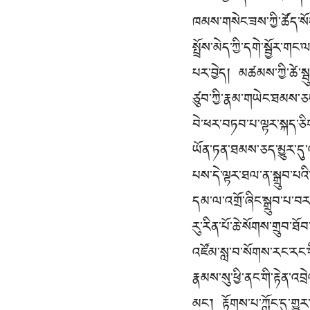
ཁམས་གསེང་ཟས་ཀྱི་ཚོད་ས
སྤྲོས་མེད་ཀྱི་དགེ་སྦྱོར
པར་བྱེད། མཚམས་ཀྱི་ཚེ་ས
ཙུབ་ཀྱི་རྣམ་གཡེང་ཐམས་ཅ
བེ་ཕར་བཏབ་པ་ལྟར་སྐད་ཅི
ཡོན་ཏན་ཐམས་ཅད་མྱུར་དུ་
པས་དེ་ལྟར་ཐལ་ན་སྒྲུབ་པའི
དམ་ལ་འགྲོ་ཞིང་སྒྲུབ་པ་བ
རུ་རིན་པོ་ཆེ་སོགས་གྲུབ་ཐ
འཛོམ་སླ་བ་སོགས་རང་རང
རྣམས་སུ་ཕྱི་ནང་གི་རྟེན་འ
མང་། རྟོགས་པ་ཀློང་དུ་གྱ