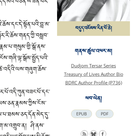
ལ་གདོད་མའི་བཙན་ས་ཟིན་པར་
ོས་དང་དེ་སྟོན་པའི་བླ་མ་
བདུད་འཇོམས་རིན་པོ་ཆེ།
ར་རི་ཆོས་གནད་ཀྱི་བསླབ་
ྣམ་པ་གསུམ་གྱི་སྒོ་ནས་
གནས་ཚུལ་འཕར་མ།
ོས་གཞི་ལྟ་སྒོམ་སྤྱོད་པའི་
Dudjom Tersar Series
་ཚེ་འདིའི་ལས་གཞུག་ཆོས་
Treasury of Lives Author Bio
BDRC Author Profile (P736)
ཏུར་པོ་འདི་ཀུན་བཟང་པོ་དང་
ཕབ་ལེན།
ེམས་ཅན་རྣམས་ཀྱིས་ངོ་མ་
་པ་ཐམས་ཅད་དོན་མེད་དུ་
EPUB
PDF
ཤིག་མ་འགྲུབ་ན། ཤི་ནས་