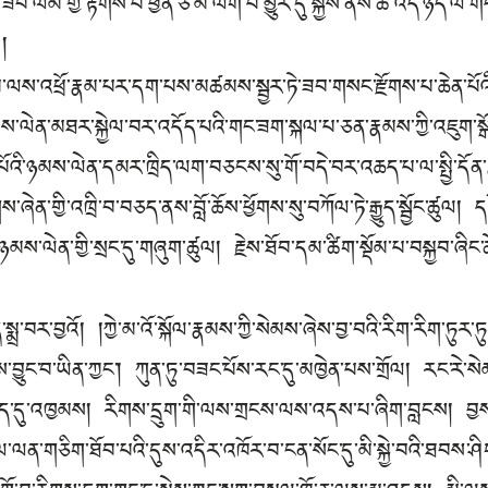
་ལ་ཟབ་ལམ་གྱི་རྟོགས་པ་ཕྱིན་ཅི་མ་ལོག་པ་མྱུར་དུ་སྐྱེས་ནས་ཚེ་འདི་ཉིད་
།
་ལམ་ལས་འཕྲོ་རྣམ་པར་དག་པས་མཚམས་སྦྱར་ཏེ་ཟབ་གསང་རྫོགས་པ་ཆེན་པོའི་ཆ
མས་ལེན་མཐར་སྐྱེལ་བར་འདོད་པའི་གང་ཟག་སྐལ་པ་ཅན་རྣམས་ཀྱི་འཇུག་སྒོ
པོའི་ཉམས་ལེན་དམར་ཁྲིད་ལག་བཅངས་སུ་གོ་བདེ་བར་འཆད་པ་ལ་སྤྱི་དོན་ར
ས་ཞེན་གྱི་འཁྲི་བ་བཅད་ནས་བློ་ཆོས་ཕྱོགས་སུ་བཀོལ་ཏེ་རྒྱུད་སྦྱོང་ཚུལ། དང
པ་ཉམས་ལེན་གྱི་སྲང་དུ་གཞུག་ཚུལ། རྗེས་ཐོབ་དམ་ཚིག་སྡོམ་པ་བསྐྱབ་ཞིང
སྨྲ་བར་བྱའོ། །ཀྱེ་མ་འོ་སྐོལ་རྣམས་ཀྱི་སེམས་ཞེས་བྱ་བའི་རིག་རིག་ཏུར་
་བྱུང་བ་ཡིན་ཀྱང་། ཀུན་ཏུ་བཟང་པོས་རང་དུ་མཁྱེན་པས་གྲོལ། རང་རེ་ས
ད་དུ་འཁྱམས། རིགས་དྲུག་གི་ལས་གྲངས་ལས་འདས་པ་ཞིག་བླངས། བྱས
་ལ་ལན་གཅིག་ཐོབ་པའི་དུས་འདིར་འཁོར་བ་ངན་སོང་དུ་མི་སྐྱེ་བའི་ཐབས་