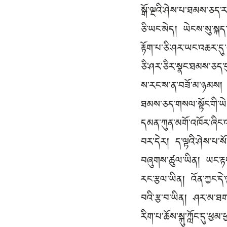
སྒོ་ལྔའི་ཤེས་པ་ཐམས་ཅད་ར
ཅི་ཡང་མེད། ཡེངས་སུ་སྐད
རྟོག་པ་ཅི་ཤར་ཡང་འཆར་དུ་
ཅི་ཤར་ཅིར་སྣང་ཐམས་ཅད་
ས་རང་ས་ན་བཟོ་མ་ཉམས། མ
ཐམས་ཅད་གསལ་སྟོང་གི་ཡེ་
དམན་ཀུན་མགོ་འཁོར་ཞིང་འ
བར་དེར། ད་ལྟའི་ཤེས་པ་སོ་
བཞུགས་ཚུལ་ཡིན། ཡང་རྟག་པ
རང་རྩལ་ཡིན། འོན་ཀྱང་དེ་
བའི་རྩ་བ་ཡིན། ཤར་མ་ཐག་
རིག་པ་ཆོས་སྐུ་ཀློང་དུ་ཕྱ