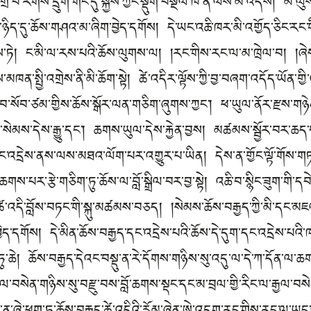
 འགྲོ་བ་རིགས་དྲུག་གང་དུ་སྐྱེས་ཀྱང་སྡུག་བསྔལ་ཁོ་ན་ལས་མ་འདས། མི་ལ
་ཉིད་དུ་ཆོས་གཤའ་མ་ཞིག་བྱེད་དགོས། དེ་ཡང་འཆི་ཁར་མི་འགྱོད་ཅིང་རང་གི
གོས་ཏེ། ང་མི་ལ་རས་པའི་ཆོས་ལུགས་ལ། །རང་གིས་རང་ལ་མ་ཁྲེལ་བ། །
ན་སྤྱི་འགྲེས་ནི་མི་ཆོག་སྟེ། ཚེ་འདིར་ལྟོས་ཀྱི་བྱ་བཞག་འདོད་ཡོན་གྱ
སབ་སོབ་ཙམ་གྱིས་ཆོས་སྒོར་ལན་གཅིག་ཞུགས་ཀྱང་། ཕ་ཡུལ་ནོར་རྫས་གཉ
ས་དེས་རྒྱུ་དང་། ཆགས་ཡུལ་དེས་རྐྱེན་བྱས། མཚམས་སྦྱོར་བར་ཆད་བད
ང་འདྲེས་ནས་ལས་མཐའ་ལོག་པར་འགྱུར་པ་ཡིན། དེས་ན་གྱོང་ལྟོ་གོས་
ཆགས་པར་རྩེ་གཅིག་ཏུ་ཆོས་ལ་བློ་སྒྲིལ་བར་བྱ་སྟེ། འཆི་བ་སྙིང་ཟུག་གི་
 །ཚེ་འདི་བློས་བཏང་གི་སྐུ་མཚམས་བཅད། །སེམས་ཆོས་བརྒྱད་ཀྱི་མི་དང་མ
ེད་དགོས། དེ་མིན་ཆོས་བརྒྱད་དང་འདྲེས་པའི་ཆོས་དེ་དུག་དང་འདྲེས་པ
ཆེ། ཆོས་བརྒྱད་དེའང་བསྡུ་ན་རེ་དོགས་གཉིས་སུ་འདུ་ལ་དེ་ཀ་དོན་ལ་ཆ
ྒྱལ་བསེན་གཉིས་སུ་བརྫུ་བས་བློ་ཆགས་སྡང་དང་མ་བྲལ་གྱི་རིང་ལ་རྒྱལ་