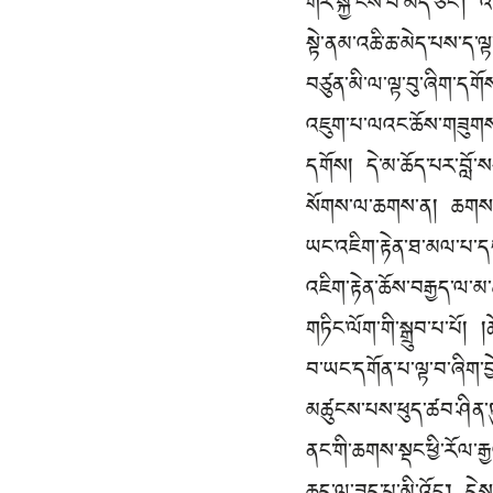
གར་སྐྱེ་ངེས་པ་མེད་ཅིང་།
སྟེ་ནམ་འཆི་ཆ་མེད་པས་ད་ལྟ
བཙུན་མི་ལ་ལྟ་བུ་ཞིག་ད
འཇུག་པ་ལའང་ཆོས་གཟུགས་མཁ
དགོས། དེ་མ་ཆོད་པར་བློ་
སོགས་ལ་ཆགས་ན། ཆགས་སེམ
ཡང་འཇིག་རྟེན་ཐ་མལ་པ་ད
འཇིག་རྟེན་ཆོས་བརྒྱད་ལ་མ་
གཏིང་ལོག་གི་སྒྲུབ་པ་པོ།
བ་ཡང་དགོན་པ་ལྟ་བ་ཞིག་བྱ
མཚུངས་པས་ཕུད་ཚབ་ཤིན་ཏུ་
ནང་གི་ཆགས་སྡང་ཕྱི་རོལ་ར