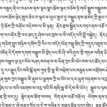
ན་ཞེ་ཕུག་ཏུ་ཆོས་བརྒྱད་ཚེ་འདིའི་རློམ་ཞེན་ཨེ་འདུག་རང་གིས་རང་ལ་ཡང་
བརྒྱད་ཞེ་ལ་བཅངས་ནས་ལྟར་སྣང་ཆོས་ལྟར་བཅོས་ཏེ་གཡོ་སྒྱུས་བསྒྲུབས་པ
ས་ཆོས་ཕྱེད་གྲུབ་ཟེར་བ་ལྟར་ཕ་ཡུལ་རྒྱབ་ཏུ་བསྐྱུར་ནས་ཆ་མེད་ཀྱི་རྒ
ེ་ཆོས་ཀྱི་བཤོལ་འདེབས་ལ་མི་ཉན། ནོར་རྫས་སྦྱིན་པར་བཏང་ནས་འཚོ་བ
་ལང་ཤོར་གྱི་བར་ཆད་དུ་ཤེས་པར་བྱས་ལ་མི་འདོད་པའི་བློ་བསྐྱེད། ནོར
་གཅིག་བྱུང་གཉིས་དགོས་ཀྱི་རིང་ལ་འདོད་ཡོན་བསླུ་བྲིད་ཀྱི་བདུད་འཇ
ན་རེ་དོགས་དགག་བསྒྲུབ་མི་བྱེད་པར་མི་ཤི་བའི་ཤུལ་གྱི་གཏམ་བཞིན་ཅ
གས་བསླབ་བྱ་དྲང་པོར་བཤད་མཁན་ཕ་མ་ཡིན་ཀྱང་མི་ཡོང་བས་རང་ཚོད་རང་ག
་ངང་རྒྱུད་རིང་བའི་སྒོ་ནས་ཀུན་གྱི་སྣ་མི་བསྲེག་པར་མཐུན་པས་འགྲོགས་
་ཞན་སུས་ཀྱང་བསྒུལ་མི་ནུས་པ་ལྕགས་ཀྱི་ཕ་བོང་ལ་དར་ཡུག་བཏགས་པ་འད
་བྱེད་པ་ལ་ཁའི་འཇགས་མ་འདྲ་བའི་མི་གཞི་སླ་མོ་དེས་མི་ཡོང་། སྒྲུབ་པ
་གྱི་བར་དུ། སྟེང་ནས་ཐོག་བབས། འོག་ནས་མཚོ་བརྡོལ། ལོགས་ནས་བ
ེ་སྙམ་དུ་ཞེ་མནའ་བོར་ལ་དེ་ཀ་བཞིན་དུ་མཐར་ཐོན་པའང་བྱེད། ཐུན་ཚ