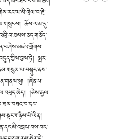
ུས་འདི་ཡང་ཐོབ་པས་མི་ཆོག་
ས་རང་ལ་མི་ཁྲེལ་བ་རྗེ་
ཞེས་གསུངས། ཆོས་ལམ་དུ་
ི་འཁྲི་བ་ཐམས་ཅད་གཅོད་
ེན་བཤེས་མཛའ་གྲོགས་
ུད་ཀྱིས་བྱས་ཏེ། སླར་
གཏམ་གསུམ་ལ་བསྐུར་ནས་
དབེན་གནས་སུ། །ཞེན་པ་
ཇལ་འཕྲད་མེད། །ཅེས་རྒྱལ་
འི་ཁ་ཟས་བཟའ་བ་དང་
གས་སྡང་གཉིས་པོ་ཡིན།
བསེན་དང་མི་འབྲལ་བས་བར་