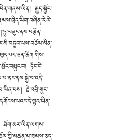
ེན་གནས་ཡིན། རྒྱུད་སྦྱོང་
ྣམས་ཁྲིད་ཡིག་བཞིན་རེ་རེ་
ག་ཏུ་བཟུང་ནས་བརྩོན་
ྱེར་མི་བཏུབ་པས་བཅོས་མིན་
་ཁྱད་པར་ཅན་ཚིག་གིས་
ོང་བསྐྱང་བ། ཏིང་ངེ་
་པ་ནང་ནས་སྐྱེ་བ་འདི་
་ཡིན་པས། རྗེ་འབྲི་གུང་
དགོངས་པའང་དེ་ལྟར་ཡིན་
་ནི། ཐོག་མར་ཡིན་ལགས་
་བཅོས་ཀྱི་མཚན་མ་ཐམས་ཅད་