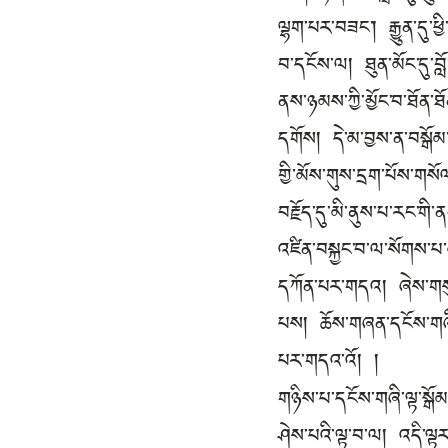
ལྷག་པར་བཟང་། རྒྱུན་དུ་ཕྱ
བ་དངོས་ལ། ཐུན་མོང་དུ་བློ
ནས་ཉམས་ཀྱི་མྱོང་བ་ཐོན་ཐོ
དགོས། དེ་མ་བྱས་ན་བསྒོམ་ས
གྱི་མོས་གུས་དྲག་པོས་གས
བརྗོད་དུ་མི་ནུས་པ་རང་གི
འཛིན་བསྐྱང་བ་ལ་སོགས་པ་མ
དཀོན་པར་གདའ། ཞེས་གསུངས།
པས། ཆོས་གཞན་དངོས་གཞི་ཟ
པར་གདའ་འོ། །
གཉིས་པ་དངོས་གཞི་ལྟ་སྒོམ
ཤེས་པའི་ལྟ་བ་ལ། འདི་ལྟ