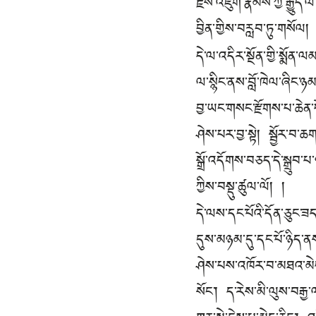
རྗེས་འཇུག་རྣམས་ཀྱི་རྒྱུད
བྱིན་གྱིས་བརླབ་ཏུ་གསོལ། 
དེ་ལ་འདིར་སྔོན་གྱི་སྨོན
ལ་སྙིང་ནས་བློ་ཁེལ་ཞིང་ཉ
བྱ་ཡང་གསང་རྫོགས་པ་ཆེན་
ཤེས་པར་བྱ་སྟེ། སྦྱོར་བ་ཆག
སྒྲོ་འདོགས་བཅད་དེ་སྒྲུབ་
ཀྱིས་བསྡུ་ཚུལ་ལོ། །
དེ་ལས་དང་པོའི་དོན་ཅུང་ཟད་
དུས་མཉམ་དུ་དང་པོ་ཉིད་ནས
ཤེས་པས་འཁོར་བ་མཐའ་མེ
སོང་། ད་རེས་མི་ལུས་བརྒྱ