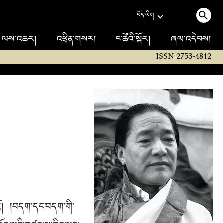
བོད་ཡིག
ལས་འཆར།
འཕྲིན་གསར།
ང་ཚོའི་སྐོར།
ཞལ་འདེབས།
ISSN 2753-4812
འོ། །བདག་དང་བདག་གི་