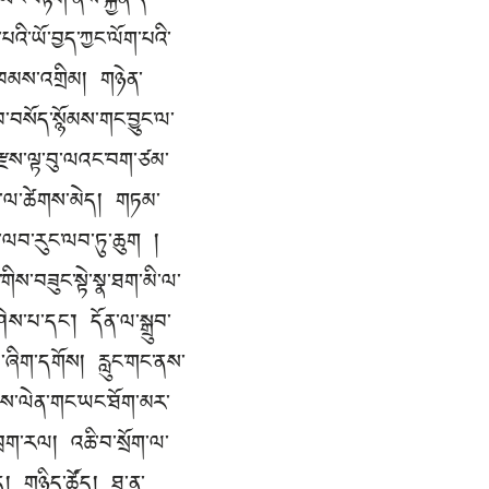
ཡང་བརྟག་ནས་སྐྱེན་དེ་
འི་ཡོ་བྱད་ཀྱང་ལོག་པའི་
ྱལ་ཁམས་འགྲིམ། གཉེན་
་བསོད་སྙོམས་གང་བྱུང་ལ་
་རྫས་ལྟ་བུ་ལའང་བག་ཙམ་
ུག་པ་ལ་ཚེགས་མེད། གཏམ་
ི་ལབ་རུང་ལབ་ཏུ་ཆུག །
ིས་བཟུང་སྟེ་སྣ་ཐག་མི་ལ་
ཤེས་པ་དང་། དོན་ལ་སྒྲུབ་
ྲ་ཞིག་དགོས། རླུང་གང་ནས་
་ཉམས་ལེན་གང་ཡང་ཐོག་མར་
ྲག་རལ། འཆི་བ་སྲོག་ལ་
ོད། གཉིད་ཚོད། ཐ་ན་