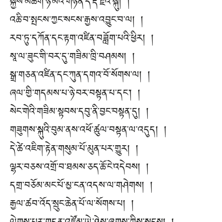
སྐྱེས་མཆོག་ཉི་མའི་གཉེན་དེ་རྡོ་རྗེའི་སྐུ། །
འཆི་བ་སྤངས་ཀྱང་སངས་རྒྱས་འབྱུང་བ་ལ། །
རབ་ཏུ་དཀོན་དང་རྟག་འཛིན་བཟློག་པའི་ཕྱིར། །
སཱ་ལ་ཟུང་གི་བར་དུ་གཟིམ་ཁྲི་བཤམས། །
སྒྲ་གཅན་འཛིན་དང་ཀུན་དགའ་བོ་སོགས་ལ། །
ཞལ་གྱི་གདམས་པ་ཉེ་བར་བསྟན་པ་དང་། །
སེང་གེའི་གཟིམ་སྟབས་དབུ་ནི་བྱང་བསྟན་དུ། །
གཟུགས་སྐུའི་བུམ་ནས་འཕོ་ཚུལ་བསྟན་ལ་འདུད། །
དེ་ཚེ་འཇིག་རྟེན་གསུམ་པོ་མུན་པར་གྱུར། །
ལྷར་བཅས་འགྲོ་བ་ཐམས་ཅད་ཆོ་ངེ་འདེབས། །
དགྲ་བཅོམ་མང་པོ་མྱ་ངན་འདས་ལ་གཤེགས། །
རྒྱལ་ཚབ་འོད་སྲུང་ཆེན་པོ་ལ་སོགས་པ། །