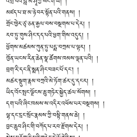
འགྲོ་བའི་བླ་མ་ཤཱཀྱ་སེང་གེ་ཡི། །
མཛད་པ་ཐ་མ་ཉེ་བར་སྟོན་པའི་གནས། །
གྲོང་ཁྱེར་ཙྭ་ཅན་རྒྱལ་བས་བསྔགས་པ་དེར། །
རབ་ཏུ་གུས་ཤིང་དད་པའི་ཕྱག་གིས་འདུད། །
ཕྱོགས་མཚམས་ཀུན་ཏུ་པདྨ་བཀྲམ་པ་ལྟར། །
ཁྱོན་ཡངས་རིན་ཆེན་སྣ་ཚོགས་ཁམས་ལྡན་པའི། །
བྲག་རི་དང་ནི་སྨན་ཤིང་བཟང་པོ་དང་། །
མཚར་སྡུག་རྣམ་བཀྲའི་མེ་ཏོག་ཚར་དུ་དངར། །
ཡིད་འོང་སྤང་ལྗོངས་ཆུ་གཏེར་སྐྱེད་ཚལ་སོགས། །
དག་པའི་ཞིང་ཁམས་ས་འདིར་འཕོས་པར་བསྔགས། །
ལྷ་དང་དྲང་སྲོང་རྣམས་ཀྱི་བསྟི་གནས་ཆེ། །
བྱང་ཆུབ་ཤིང་གི་བཀོད་པ་རབ་རྫོགས་དེར། །