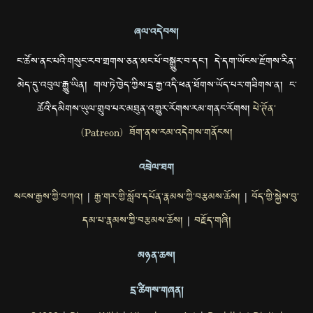
ཞལ་འདེབས།
ང་ཚོས་ནང་པའི་གསུང་རབ་གྲགས་ཅན་མང་པོ་བསྒྱུར་བ་དང་། དེ་དག་ཡོངས་རྫོགས་རིན་
མེད་དུ་འབུལ་རྒྱུ་ཡིན། གལ་ཏེ་ཁྱེད་ཀྱིས་དྲ་རྒྱ་འདི་ཕན་ཐོགས་ཡོད་པར་གཟིགས་ན། ང་
ཚོའི་དམིགས་ཡུལ་གྲུབ་པར་མཐུན་འགྱུར་རོགས་རམ་གནང་རོགས།
པེ་ཊོན་
(Patreon) ཐོག་ནས་རམ་འདེགས་གནོངས།
འབྲེལ་ཐག
སངས་རྒྱས་ཀྱི་བཀའ།
རྒྱ་གར་གྱི་སློབ་དཔོན་རྣམས་ཀྱི་བརྩམས་ཆོས།
བོད་གྱི་སྐྱེས་བུ་
|
|
དམ་པ་རྣམས་ཀྱི་བརྩམས་ཆོས།
བརྗོད་གཞི།
|
མཉན་ཆས།
དྲ་ཚིགས་གཞན།