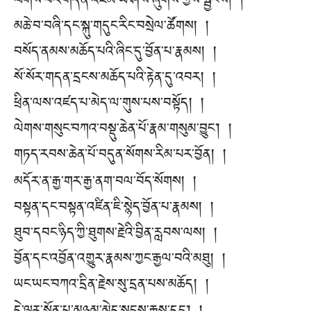
ལེགས་པར་གདན་འཛོམ་ཡེ་ཤེས་ཞུགས་ཀྱིས་སྦྱངས། །
མཆེ་བ་བཞི་དང་སྐུ་གདུང་རིང་བསྲེལ་ཚོགས། །
བསོད་ནམས་མཆོད་པའི་ཞིང་དུ་བྱོན་པ་རྣམས། །
སོ་སོར་གདན་དྲངས་མཆོད་པའི་རྟེན་དུ་འབར། །
ཕྲིན་ལས་འཛད་པ་མེད་ལ་གུས་པས་བསྟོད། །
ལེགས་གསུང་བཀའ་བསྡུ་ཆེན་པོ་རྣམ་གསུམ་བྱུང་། །
གཏད་རབས་ཆེན་པོ་བདུན་སོགས་རིམ་པར་བྱོན། །
མདོར་ན་རྒྱ་གར་རྒྱ་ནག་བལ་བོད་སོགས། །
བསྟན་དང་བསྟན་འཛིན་ཇི་སྙེད་བྱོན་པ་རྣམས། །
ཐུབ་དབང་ཉིད་ཀྱི་ཐུགས་རྗེའི་བྱིན་རླབས་ལས། །
བྱོན་དང་འབྱོན་འགྱུར་རྣམས་ཀྱང་རྒྱལ་བའི་མཐུ། །
ཡང་ཡང་བཀའ་དྲིན་རྗེས་སུ་དྲན་པས་མཆོད། །