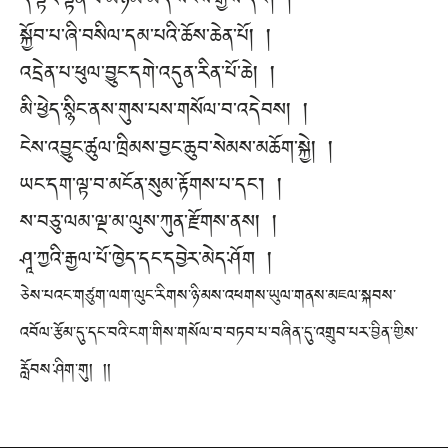
དེ་ལྟར་སྟོན་པ་མཉམ་མེད་སངས་རྒྱས་དང་། །
སྐྱོབ་པ་ཞི་བསིལ་དམ་པའི་ཆོས་ཆེན་པོ། །
འདྲེན་པ་ཕུལ་བྱུང་དགེ་འདུན་རིན་པོ་ཆེ། །
མི་ཕྱེད་སྙིང་ནས་གུས་པས་གསོལ་བ་འདེབས། །
ངེས་འབྱུང་ཚུལ་ཁྲིམས་བྱང་ཆུབ་སེམས་མཆོག་སྐྱེ། །
ཡང་དག་ལྟ་བ་མངོན་སུམ་རྟོགས་པ་དང་། །
ས་བཅུ་ལམ་ལྔ་མ་ལུས་ཀུན་རྫོགས་ནས། །
ཤཱ་ཀྱའི་རྒྱལ་པོ་ཁྱེད་དང་དབྱེར་མེད་ཤོག །
ཅེས་པའང་གཙུག་ལག་ལུང་རིགས་ཉི་མས་འཕགས་ཡུལ་གནས་མཇལ་སྐབས་
འབོལ་རྩོམ་དུ་དང་བའི་ངག་གིས་གསོལ་བ་བཏབ་པ་བཞིན་དུ་འགྲུབ་པར་བྱིན་གྱིས་
རློབས་ཤིག་གུ། །།