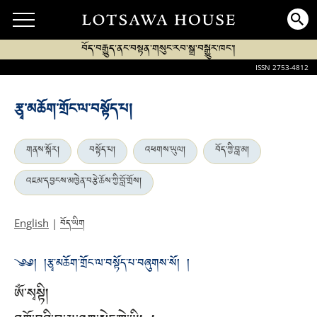
བོད་བརྒྱུད་ནང་བསྟན་གསུང་རབ་སྒྲ་བསྒྱུར་ཁང་།
ISSN 2753-4812
རྩྭ་མཆོག་གྲོང་ལ་བསྟོད་པ།
གནས་སྐོར།
བསྟོད་པ།
འཕགས་ཡུལ།
བོད་ཀྱི་བླ་མ།
འཇམ་དབྱངས་མཁྱེན་བརྩེ་ཆོས་ཀྱི་བློ་གྲོས།
བོད་ཡིག
English
|
༄༅། །རྩྭ་མཆོག་གྲོང་ལ་བསྟོད་པ་བཞུགས་སོ། །
ཨོཾ་སྭསྟི།