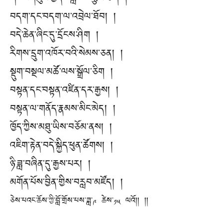
བདག་དང་བདག་ལ་འབྲེལ་ཐོབ། །
བདེ་ཆེན་ཞིང་དུ་དྲོངས་ཤིག །
རིགས་དྲུག་འཁོར་བའི་སེམས་ཅན། །
སྡུག་བསྔལ་མཚོ་ལས་སྒྲོལ་ཅིག །
བསྟན་དང་བསྟན་འཛིན་དར་རྒྱས། །
བསྟན་ལ་གནོད་རྣམས་མིང་མེད། །
ཁྱོད་ཀྱིས་མཐུ་ཡིས་བཅོམ་ནས། །
འཇིག་རྟེན་བདེ་སྐྱིད་ཕུན་ཚོགས། །
ཉི་ཟླ་བཞིན་དུ་རྒྱས་པར། །
མགོན་པོས་བྱིན་གྱིས་བརླབ་མཛོད། །
ཅེས་པའང་ཆོས་ཀྱི་བློ་གྲོས་པས་ཟླ་༩ ཚེས་༡༥ ལའོ།། །།