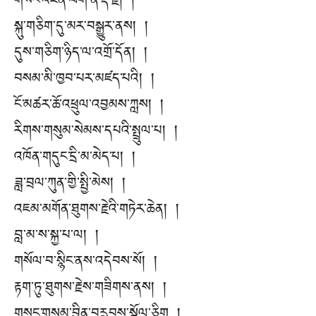
གསང་འཛིན་ལག་ན་རྡོ་རྗེ། །
སྐུ་གཅིག་དུ་མར་བསྒྱུར་ནས། །
དུས་གཅིག་ཉིད་ལ་འགྲོ་དོན། །
བསམ་མི་ཁྱབ་པར་མཛད་པའི། །
ངོ་མཚར་ཆོ་འཕྲུལ་འབྱམས་ཀླས། །
རིགས་གསུམ་སེམས་དཔའི་སྤྲུལ་པ། །
འཁོན་གདུང་དྲི་མ་མེད་པ། །
ཟླ་བྲལ་ཀུན་གྱི་སྤྱི་མེས། །
འཇམ་མགོན་ཐུགས་རྗེའི་གཏེར་ཆེན། །
བླ་མ་ས་སྐྱ་པ་ལ། །
གསོལ་བ་སྙིང་ནས་འདེབས་སོ། །
རྟག་ཏུ་ཐུགས་རྗེས་གཟིགས་ནས། །
གསང་གསུམ་བྱིན་བརླབས་སྩོལ་ཅིག །