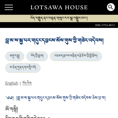
བོད་བརྒྱུད་ནང་བསྟན་གསུང་རབ་སྒྲ་བསྒྱུར་ཁང་།
ISSN 2753-4812
བླ་མ་ས་སྐྱ་པར་གདུང་དབྱངས་མོས་གུས་ཀྱི་གཟེར་འདེབས།
མགུར་གླུ།
བོད་ཀྱི་བླ་མ།
འཇམ་དབྱངས་མཁྱེན་བརྩེ་ཆོས་ཀྱི་བློ་གྲོས།
ས་ཆེན་ཀུན་དགའ་སྙིང་པོ།
བོད་ཡིག
English
|
༄༅། །བླ་མ་ས་སྐྱ་པར་གདུང་དབྱངས་མོས་གུས་ཀྱི་གཟེར་འདེབས་ཅེས་བྱ་བ།
ཨོཾ་སྭསྟི།