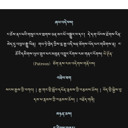
ཞལ་འདེབས།
ང་ཚོས་ནང་པའི་གསུང་རབ་གྲགས་ཅན་མང་པོ་བསྒྱུར་བ་དང་། དེ་དག་ཡོངས་རྫོགས་རིན་
མེད་དུ་འབུལ་རྒྱུ་ཡིན། གལ་ཏེ་ཁྱེད་ཀྱིས་དྲ་རྒྱ་འདི་ཕན་ཐོགས་ཡོད་པར་གཟིགས་ན། ང་
ཚོའི་དམིགས་ཡུལ་གྲུབ་པར་མཐུན་འགྱུར་རོགས་རམ་གནང་རོགས།
པེ་ཊོན་
(Patreon) ཐོག་ནས་རམ་འདེགས་གནོངས།
འབྲེལ་ཐག
སངས་རྒྱས་ཀྱི་བཀའ།
རྒྱ་གར་གྱི་སློབ་དཔོན་རྣམས་ཀྱི་བརྩམས་ཆོས།
བོད་གྱི་སྐྱེས་བུ་
|
|
དམ་པ་རྣམས་ཀྱི་བརྩམས་ཆོས།
བརྗོད་གཞི།
|
མཉན་ཆས།