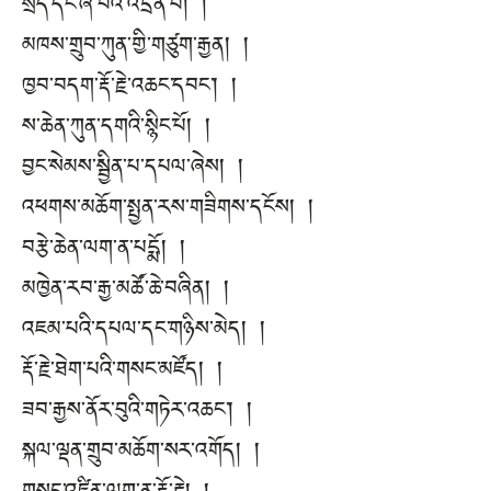
སྲིད་དང་ཞི་བའི་འདྲེན་པ། །
མཁས་གྲུབ་ཀུན་གྱི་གཙུག་རྒྱན། །
ཁྱབ་བདག་རྡོ་རྗེ་འཆང་དབང་། །
ས་ཆེན་ཀུན་དགའི་སྙིང་པོ། །
བྱང་སེམས་སྦྱིན་པ་དཔལ་ཞེས། །
འཕགས་མཆོག་སྤྱན་རས་གཟིགས་དངོས། །
བརྩེ་ཆེན་ལག་ན་པདྨོ། །
མཁྱེན་རབ་རྒྱ་མཚོ་ཆེ་བཞིན། །
འཇམ་པའི་དཔལ་དང་གཉིས་མེད། །
རྡོ་རྗེ་ཐེག་པའི་གསང་མཛོད། །
ཟབ་རྒྱས་ནོར་བུའི་གཏེར་འཆང་། །
སྐལ་ལྡན་གྲུབ་མཆོག་སར་འགོད། །