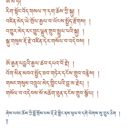
ཨེ་མ་ཧོ།
རིག་སྟོང་འོད་གསལ་ཀ་དག་ཆོས་ཀྱི་སྐུ། །
འཛིན་མེད་ཡེ་གྲོལ་རྒྱལ་བ་ལོངས་སྤྱོད་རྫོགས། །
འགྱུར་མེད་རང་བྱུང་ལྷུན་གྲུབ་སྤྲུལ་པའི་སྐུ། །
སྐུ་གསུམ་རྡོ་རྗེ་འཛིན་དེར་གསོལ་བ་འདེབས། །
ཨོ་རྒྱན་པདྨའི་རྒྱལ་ཚབ་དཔའ་བོ་རྗེ། །
འོག་མིན་མཁའ་སྤྱོད་ཟབ་གཏེར་དངོས་གྲུབ་བརྙེས། །
གསང་གསུམ་འཁྲུལ་མེད་གླིང་པའི་བླ་མ་རྗེར། །
གསོལ་བ་འདེབས་སོ་མཆོག་ཐུན་དངོས་གྲུབ་སྩོལ། །
ཞེས་པའང་ཆོས་ཀྱི་བློ་གྲོས་པས་རྡོ་རྗེ་གླིང་ནས་ཕུལ་བ་དགེ་ལེགས་སུ་གྱུར་ཅིག །
།།