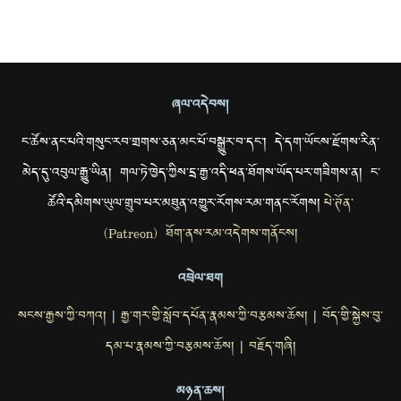
ཞལ་འདེབས།
ང་ཚོས་ནང་པའི་གསུང་རབ་གྲགས་ཅན་མང་པོ་བསྒྱུར་བ་དང་། དེ་དག་ཡོངས་རྫོགས་རིན་
མེད་དུ་འབུལ་རྒྱུ་ཡིན། གལ་ཏེ་ཁྱེད་ཀྱིས་དྲ་རྒྱ་འདི་ཕན་ཐོགས་ཡོད་པར་གཟིགས་ན། ང་
ཚོའི་དམིགས་ཡུལ་གྲུབ་པར་མཐུན་འགྱུར་རོགས་རམ་གནང་རོགས།
པེ་ཊོན་
(Patreon) ཐོག་ནས་རམ་འདེགས་གནོངས།
འབྲེལ་ཐག
སངས་རྒྱས་ཀྱི་བཀའ།
རྒྱ་གར་གྱི་སློབ་དཔོན་རྣམས་ཀྱི་བརྩམས་ཆོས།
བོད་གྱི་སྐྱེས་བུ་
|
|
དམ་པ་རྣམས་ཀྱི་བརྩམས་ཆོས།
བརྗོད་གཞི།
|
མཉན་ཆས།