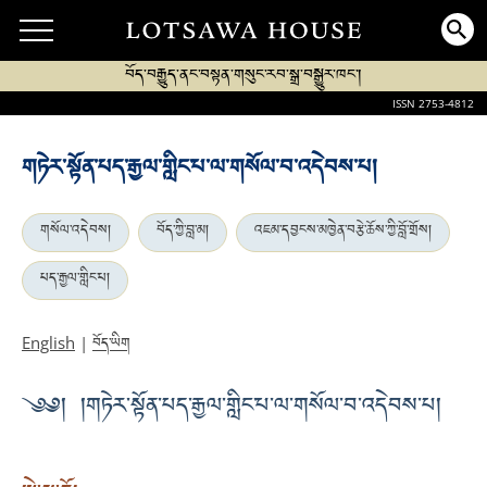
བོད་བརྒྱུད་ནང་བསྟན་གསུང་རབ་སྒྲ་བསྒྱུར་ཁང་།
ISSN 2753-4812
གཏེར་སྟོན་པད་རྒྱལ་གླིང་པ་ལ་གསོལ་བ་འདེབས་པ།
གསོལ་འདེབས།
བོད་ཀྱི་བླ་མ།
འཇམ་དབྱངས་མཁྱེན་བརྩེ་ཆོས་ཀྱི་བློ་གྲོས།
པད་རྒྱལ་གླིང་པ།
བོད་ཡིག
English
|
༄༅། །གཏེར་སྟོན་པད་རྒྱལ་གླིང་པ་ལ་གསོལ་བ་འདེབས་པ།