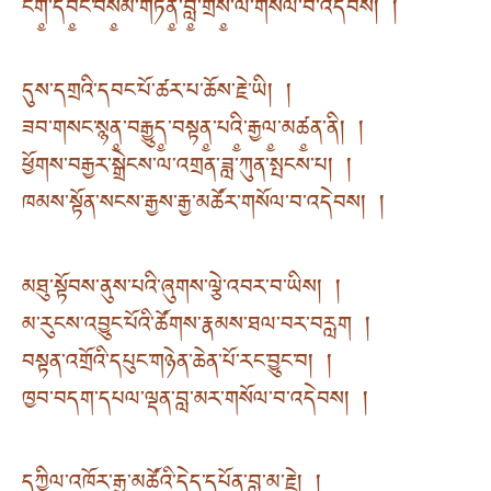
ངག༵་དབ༵ང་བས༵མ་གཏན༵་བློ༵་གྲོས༵་ལ་གསོལ་བ་འདེབས། །
དུས་དགྲའི་དབང་པོ་ཚར་པ་ཆོས་རྗེ་ཡི། །
ཟབ་གསང་སྙན༵་བརྒྱུད༵་བསྟན༵་པའི༵་རྒྱལ༵་མཚ༵ན་ནི། །
ཕྱོགས་བརྒྱར་སྒྲེངས་ལ་འགྲན་ཟླ་ཀུན་སྤངས་པ། །
ཁམས་སྟོན་སངས་རྒྱས་རྒྱ་མཚོར་གསོལ་བ་འདེབས། །
མཐུ་སྟོབས་ནུས་པའི་ཞུགས་ལྕེ་འབར་བ་ཡིས། །
མ་རུངས་འབྱུང་པོའི་ཚོགས་རྣམས་ཐལ་བར་བརླག །
བསྟན་འགྲོའི་དཔུང་གཉེན་ཆེན་པོ་རང་བྱུང་བ། །
ཁྱབ་བདག་དཔལ་ལྡན་བླ་མར་གསོལ་བ་འདེབས། །
དཀྱིལ་འཁོར་རྒྱ་མཚོའི་དེད་དཔོན་བླ་མ་རྗེ། །