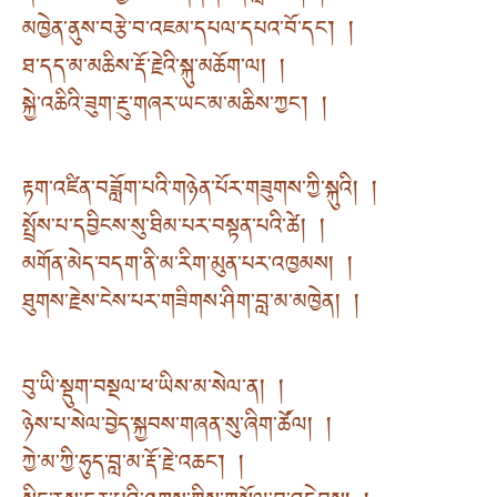
མཁྱེན་ནུས་བརྩེ་བ་འཇམ་དཔལ་དཔའ་བོ་དང་། །
ཐ་དད་མ་མཆིས་རྡོ་རྗེའི་སྐུ་མཆོག་ལ། །
སྐྱེ་འཆིའི་ཟུག་རྔུ་གཞར་ཡང་མ་མཆིས་ཀྱང་། །
རྟག་འཛིན་བཟློག་པའི་གཉེན་པོར་གཟུགས་ཀྱི་སྐུའི། །
སྤྲོས་པ་དབྱིངས་སུ་ཐིམ་པར་བསྟན་པའི་ཚེ། །
མགོན་མེད་བདག་ནི་མ་རིག་མུན་པར་འཁྱམས། །
ཐུགས་རྗེས་ངེས་པར་གཟིགས་ཤིག་བླ་མ་མཁྱེན། །
བུ་ཡི་སྡུག་བསྔལ་ཕ་ཡིས་མ་སེལ་ན། །
ཉེས་པ་སེལ་བྱེད་སྐྱབས་གཞན་སུ་ཞིག་ཚོལ། །
ཀྱེ་མ་ཀྱི་ཧུད་བླ་མ་རྡོ་རྗེ་འཆང་། །