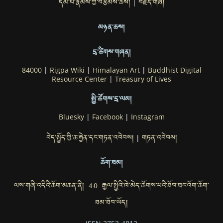
དམ་པ་རྣམས་ཀྱི་བརྩམས་ཆོས།
བརྗོད་གཞི།
|
མཉན་ཆས།
དྲ་ཚིགས་གཞན།
84000
|
Rigpa Wiki
|
Himalayan Art
|
Buddhist Digital
Resource Center
|
Treasury of Lives
སྤྱི་ཚོགས་དྲ་ལམ།
Bluesky
|
Facebook
|
Instagram
བེད་སྤྱོད་ཀྱི་ཆ་རྐྱེན་དང་གཏན་འབེབས།
གཏན་འབེབས།
|
ཆོག་ཐམ།
ལས་གཞི་འདིའི་ཆོག་མཆན་ནི། 4.0 རྒྱལ་སྤྱིའི་ཁེ་མེད་ཚོགས་པའི་ཐོབ་ཐང་འོག་ཆོག་
ཐམ་ཐོབ་ཡོད།