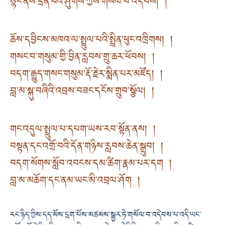
སྙིང་ནས་དྲན་པའི་ཤུགས་ཀྱིས་གསོལ་བ་འདེབས། །
ཆོས་དབྱིངས་མཁའ་ལ་སྤྲུལ་པའི་སྤྲིན་ཕུང་འཁྲིགས། །
གསང་བ་གསུམ་གྱི་བྱིན་རླབས་གྲུ་ཆར་ཕོབས། །
བདག་རྒྱུད་གསང་གསུམ་རྡོ་རྗེར་སྨིན་པར་མཛོད། །
བླ་མ་སྐུ་བཞིའི་འབྲས་བཟང་དངོས་གྲུབ་སྩོལ། །
གང་འདུལ་སྤྲུལ་པ་དཔག་ཡས་རབ་སྟོན་ནས། །
བསྟན་དང་འགྲོ་བའི་དོན་གཉིས་རླབས་ཆེན་སྒྲུབ། །
བདག་སོགས་སློབ་འབངས་དམ་ཚིག་རྣམ་པར་དག །
བླ་མ་མཆོག་དང་ནམ་ཡང་མི་འབྲལ་ཤོག །
རང་ཉིད་ཀྱིས་དད་མོས་དྲག་པོས་མཚམས་སྦྱར་ཏེ་གསོལ་བ་འདེབས་པ་འདི་ཡང་