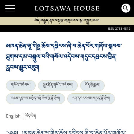
བོད་བརྒྱུད་ནང་བསྟན་གསུང་རབ་སྒྲ་བསྒྱུར་ཁང་།
ISSN 2753-4812
མཁན་ཆེན་ཝཱ་གིནྡྲ་ཆོས་དབྱིངས་ཞི་བ་ཆེན་པོར་གཞོལ་སྐབས་
ཐུགས་དམ་བསྐུལ་བའི་གསོལ་འདེབས་གདུང་དབྱངས་བྱིན་
རླབས་མྱུར་འཇུག
གསོལ་འདེབས།
མྱུར་བྱོན་གསོལ་འདེབས།
བོད་ཀྱི་བླ་མ།
འཇམ་དབྱངས་མཁྱེན་བརྩེ་ཆོས་ཀྱི་བློ་གྲོས།
ངག་དབང་བསམ་གཏན་བློ་གྲོས།
བོད་ཡིག
English
|