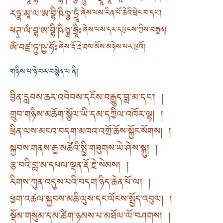
རཏྣ་མཱ་ལ་ཨ་བྷི་ཥིཉྩ་ཏྲཱཾ
་ཞེས་པས་རིན་པོ་ཆེའི་ཕྲེང་བ་དང་།
ཕཊ྄་ལཾ་བྷ་ཨ་བྷི་ཥིཉྩ་ཧྲཱིཿ
ཞེས་པས་དར་དཔྱངས་ཀྱིས་བརྒྱན།
ཨོཾ་བཛྲ་ཏུ་ཥྱ་ཧོཿ
ཞེས་རྡོ་རྗེ་ཐལ་མོས་མཉེས་པར་བྱའོ།
གཉིས་པ་ཉེ་བར་བསྙེན་པ་ནི།
བྱིན་རླབས་ཆར་འབེབས་དངོས་བརྒྱུད་བླ་མ་དང་། །
གྲུབ་གཉིས་མཆོག་སྩོལ་ཡི་དམ་དཀྱིལ་འཁོར་ལྷ། །
ཕྲིན་ལས་མངའ་བདག་མཁའ་འགྲོ་ཆོས་སྐྱོང་སོགས། །
སྐྱབས་གནས་རྒྱ་མཚོའི་སྤྱི་གཟུགས་ཡེ་ཤེས་སྐུ། །
རྩ་བའི་བླ་མ་དཔལ་ལྡན་རྡོ་རྗེ་སེམས། །
རིགས་ཀུན་འདུས་པའི་བདག་ཉིད་ཆེན་པོ་ལ། །
ཕྱག་འཚལ་སྐྱབས་མཆི་ལུས་དང་ལོངས་སྤྱོད་འབུལ། །
སྡོམ་གསུམ་དམ་ཚིག་ཉམས་པ་མཐོལ་ལོ་བཤགས། །