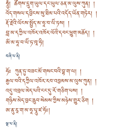
ཧཱུྃ། ཚོགས་དྲུག་ཡུལ་དང་ཡུལ་ཅན་མ་ལུས་ཀུན། །
འོད་གསལ་དབྱིངས་སུ་ཐིམ་པའི་འདོད་ཡོན་གཏེར། །
རྡོ་རྗེའི་ལོངས་སྤྱོད་མ་ཧཱ་བ་ལིཾ་ཏས། །
བླ་མ་དཀྱིལ་འཁོར་འཁོར་ལོའི་དབང་ཕྱུག་མཆོད། །
ཨོཾ་མ་ཧཱ་བ་ལིཾ་ཏ་ཁཱ་ཧི།
བཞི་པ་ནི།
ཧོཿ ཀུན་ཏུ་བཟང་མོ་གསང་བའི་བྷ་ག་ལ། །
རྒྱལ་བའི་དཀྱིལ་འཁོར་རབ་འབྱམས་མ་ལུས་ཀུན། །
འདུ་འབྲལ་མེད་པའི་ངང་དུ་རོ་གཅིག་པས། །
གཉིས་མེད་བྱང་ཆུབ་སེམས་ཀྱིས་མཉེས་གྱུར་ཅིག །
ཨ་ནུ་རཱ་ག་མ་ཧཱ་པཱུ་ཛ་ཧོཿ།
ལྔ་པ་ནི།