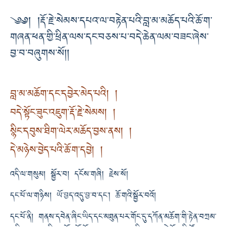
༄༅། །རྡོ་རྗེ་སེམས་དཔའ་ལ་བརྟེན་པའི་བླ་མ་མཆོད་པའི་ཆོ་ག་
གཞན་ཕན་གྱི་ཕྲིན་ལས་དང་བཅས་པ་བདེ་ཆེན་ལམ་བཟང་ཞེས་
བྱ་བ་བཞུགས་སོ།།
བླ་མ་མཆོག་དང་དབྱེར་མེད་པའི། །
བདེ་སྟོང་ཟུང་འཇུག་རྡོ་རྗེ་སེམས། །
སྙིང་དབུས་ཐིག་ལེར་མཆོད་བྱས་ནས། །
དེ་མཉེས་བྱེད་པའི་ཆོ་ག་དབྱེ། །
འདི་ལ་གསུམ། སྦྱོར་བ། དངོས་གཞི། རྗེས་སོ།
དང་པོ་ལ་གཉིས། ཡོ་བྱད་འདུ་བྱ་བ་དང་། ཆོ་གའི་སྦྱོར་བའོ།
དང་པོ་ནི། གནས་དབེན་ཞིང་ཡིད་དང་མཐུན་པར་གོང་དུ་དཀོན་མཆོག་གི་རྟེན་བཀྲམ་