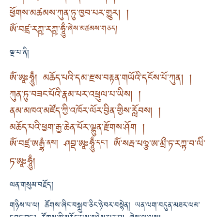
ཕྱོགས་མཚམས་ཀུན་ཏུ་ཁྱབ་པར་གྱུར། །
ཨོཾ་བཛྲ་རཀྵ་རཀྵ་ཧཱུྃ་
ཞེས་མཚམས་གཅད།
ལྔ་པ་ནི།
ཨོཾ་ཨཱཿཧཱུྃ། མཆོད་པའི་དམ་རྫས་བརྟན་གཡོའི་དངོས་པོ་ཀུན། །
ཀུན་ཏུ་བཟང་པོའི་རྣམ་པར་འཕྲུལ་པ་ཡིས། །
ནམ་མཁའ་མཛོད་ཀྱི་འཁོར་ལོར་བྱིན་གྱིས་རློབས། །
མཆོད་པའི་ཕྱག་རྒྱ་ཆེན་པོར་ལྷུན་རྫོགས་ཤོག །
ཨོཾ་བཛྲ་ཨརྒྷཾ
ཤབྡ་ཨཱཿཧཱུྃ
ཨོཾ་སརྦ་པཉྩ་ཨ་མྲྀ་ཏ་རཀྟ་བ་ལིཾ་
་ནས།
་དང་།
ཏ་ཨཱཿཧཱུྃ།
ལན་གསུམ་བརྗོད།
གཉིས་པ་ལ། ཚོགས་ཞིང་བསྒྲུབ་ཅིང་ཉེ་བར་བསྙེན། ཡན་ལག་བདུན་མཐར་ལམ་