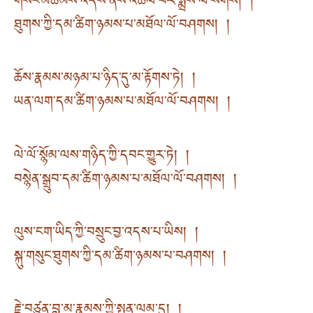
གསང་མཚམས་འདས་ནས་འཆོལ་བར་སྨྲས་ལ་སོགས། །
ཐུགས་ཀྱི་དམ་ཚིག་ཉམས་པ་མཐོལ་ལོ་བཤགས། །
ཆོས་རྣམས་མཉམ་པ་ཉིད་དུ་མ་རྟོགས་ཏེ། །
ཡན་ལག་དམ་ཚིག་ཉམས་པ་མཐོལ་ལོ་བཤགས། །
ལེ་ལོ་སྙོམ་ལས་གཉིད་ཀྱི་དབང་གྱུར་ཏེ། །
བསྙེན་སྒྲུབ་དམ་ཚིག་ཉམས་པ་མཐོལ་ལོ་བཤགས། །
ལུས་ངག་ཡིད་ཀྱི་བསྲུང་བྱ་འདས་པ་ཡིས། །
སྐུ་གསུང་ཐུགས་ཀྱི་དམ་ཚིག་ཉམས་པ་བཤགས། །
རྗེ་བཙུན་བླ་མ་རྣམས་ཀྱི་སྤྱན་ལམ་དུ། །