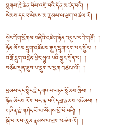
ཐུགས་རྗེ་ཆེན་པོས་འགྲོ་བའི་དོན་མཛད་པའི། །
སེམས་དཔའ་སེམས་མ་རྣམས་ལ་ཕྱག་འཚལ་ལོ། །
སྟེང་འོག་ཕྱོགས་བཞིའི་འཇིག་རྟེན་འདུལ་བའི་གཙོ། །
ཉོན་མོངས་དྲུག་འཇོམས་རྒྱུད་དྲུག་དག་པར་སྦྱོར། །
འགྲོ་དྲུག་འདྲེན་ཕྱིར་སྤྲུལ་པའི་སྐུར་སྟོན་པ། །
བཅོམ་ལྡན་ཐུབ་པ་དྲུག་ལ་ཕྱག་འཚལ་ལོ། །
བྱམས་དང་སྙིང་རྗེ་དགའ་བ་བཏང་སྙོམས་ཀྱིས། །
ཉོན་མོངས་ལོག་པར་ལྟ་བའི་དགྲ་རྣམས་འཇོམས། །
གཤིན་རྗེ་གཤེད་པོ་ལ་སོགས་ཁྲོ་བོ་བཞི། །
སྒོ་བ་ཡབ་ཡུམ་རྣམས་ལ་ཕྱག་འཚལ་ལོ། །