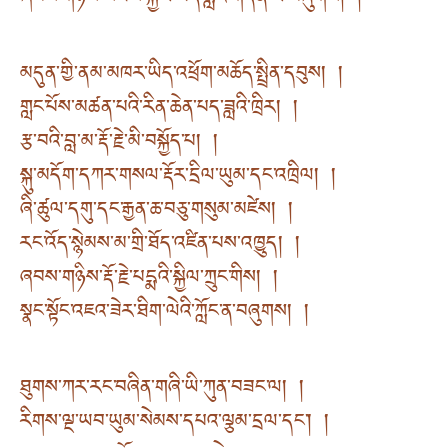
ཞབས་གཉིས་སེམས་སྐྱིལ་པད་ཟླའི་གདན་ལ་བཞུགས། །
མདུན་གྱི་ནམ་མཁར་ཡིད་འཕྲོག་མཆོད་སྤྲིན་དབུས། །
གླང་པོས་མཚན་པའི་རིན་ཆེན་པད་ཟླའི་ཁྲིར། །
རྩ་བའི་བླ་མ་རྡོ་རྗེ་མི་བསྐྱོད་པ། །
སྐུ་མདོག་དཀར་གསལ་རྡོར་དྲིལ་ཡུམ་དང་འཁྲིལ། །
ཞི་ཚུལ་དགུ་དང་རྒྱན་ཆ་བཅུ་གསུམ་མཛེས། །
རང་འོད་སྙེམས་མ་གྲི་ཐོད་འཛིན་པས་འཁྱུད། །
ཞབས་གཉིས་རྡོ་རྗེ་པདྨའི་སྐྱིལ་ཀྲུང་གིས། །
སྣང་སྟོང་འཇའ་ཟེར་ཐིག་ལེའི་ཀློང་ན་བཞུགས། །
ཐུགས་ཀར་རང་བཞིན་གཞི་ཡི་ཀུན་བཟང་ལ། །
རིགས་ལྔ་ཡབ་ཡུམ་སེམས་དཔའ་ལྕམ་དྲལ་དང་། །