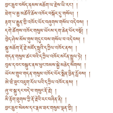
བྱང་ཆུབ་བསོད་ནམས་མཆོག་ལ་རྗེས་ཡི་རང་། །
ཐེག་པ་རྒྱ་མཚོའི་ཆོས་འཁོར་བསྐོར་དུ་གསོལ། །
རྟག་པ་རྒྱུན་གྱི་འཁོར་ལོར་བཞུགས་གསོལ་འདེབས། །
དགེ་ཚོགས་འཁོར་གསུམ་ཡོངས་དག་ཆེན་པོར་བསྔོ། །
ཁྱེད་ཤེས་མོས་གུས་གདུང་བས་གསོལ་བ་འདེབས། །
སྐུ་མཆོག་རྡོ་རྗེ་མཛོད་སྤུའི་དཀྱིལ་འཁོར་ནས། །
གདན་གསུམ་ཚང་བའི་དཀྱིལ་འཁོར་མངོན་སྤྲུལ་ཏེ། །
བུམ་དབང་བསྐུར་ནས་ཕུང་ཁམས་སྐྱེ་མཆེད་སོགས། །
ཡོངས་གྲུབ་གདན་གསུམ་འཁོར་ལོར་སྨིན་བྱིན་རློབས། །
ཨེ་ཝྃ་ཟུང་འཇུག་རོལ་པའི་དཀྱིལ་འཁོར་ནས། །
ཞུ་བ་སྐུ་དང་བདེ་བ་གསུང་རྡོ་རྗེ། །
མི་རྟོག་ཐུགས་ཀྱི་རྡོ་རྗེའི་རང་བཞིན་ནི། །
བྱང་ཆུབ་སེམས་དང་རྣམ་ཐར་གསུམ་ལྡན་གྱི། །