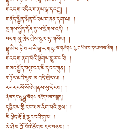
བྷཱུ་མི་པ་ཏི་ས་པ་རི་ཝཱ་ར་ཨོཾ་ཨ་ཀཱ་རོ
གང་དག་འདིར་གནས་ལྷ་དང་ཀླུ། །
གནོད་སྦྱིན་སྲིན་པོའམ་གཞན་དག་ལ། །
སྔགས་སྤྱོད་དོན་དུ་ས་ཕྱོགས་འདི། །
བདག་ཞུ་ཁྱེད་ཀྱིས་སྩལ་དུ་གསོལ། །
བྷཱུ་མི་པ་ཏི་ས་པ་རི་ཝཱ་ར་གཙྪཿ
ས་གཤེགས་སུ་གསོལ་བ་དང་ཆབས་ཅིག །
གང་དག་ནག་པོའི་ཕྱོགས་གྱུར་པའི། །
གསང་སྤྱོད་བལྟ་བར་མི་དབང་ཀུན། །
གཏོར་མའི་ལྷག་མ་འདི་ཁྱེར་ལ། །
རང་རང་སོ་སོའི་གནས་སུ་དེངས། །
སུམྦྷ
ཞེས་དང་
་སོགས་བརྗོད་པས་བསྐྲད།
དབྱིངས་ཀྱི་ངང་ལས་རིག་པའི་རྩལ། །
མི་ཕྱེད་རྡོ་རྗེ་སྲུང་བའི་གུར། །
ཡེ་ཤེས་ཁྲོ་བོའི་ཚོགས་དང་བཅས། །