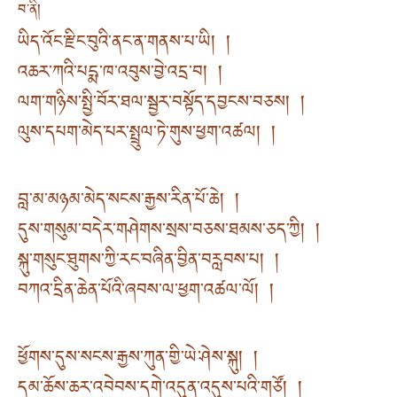
བ་ནི།
ཡིད་འོང་རྫིང་བུའི་ནང་ན་གནས་པ་ཡི། །
འཆར་ཀའི་པདྨ་ཁ་འབུས་བྱེ་འདྲ་བ། །
ལག་གཉིས་སྤྱི་བོར་ཐལ་སྦྱར་བསྟོད་དབྱངས་བཅས། །
ལུས་དཔག་མེད་པར་སྤྲུལ་ཏེ་གུས་ཕྱག་འཚལ། །
བླ་མ་མཉམ་མེད་སངས་རྒྱས་རིན་པོ་ཆེ། །
དུས་གསུམ་བདེར་གཤེགས་སྲས་བཅས་ཐམས་ཅད་ཀྱི། །
སྐུ་གསུང་ཐུགས་ཀྱི་རང་བཞིན་བྱིན་བརླབས་པ། །
བཀའ་དྲིན་ཆེན་པོའི་ཞབས་ལ་ཕྱག་འཚལ་ལོ། །
ཕྱོགས་དུས་སངས་རྒྱས་ཀུན་གྱི་ཡེ་ཤེས་སྐུ། །
དམ་ཆོས་ཆར་འབེབས་དགེ་འདུན་འདུས་པའི་གཙོ། །