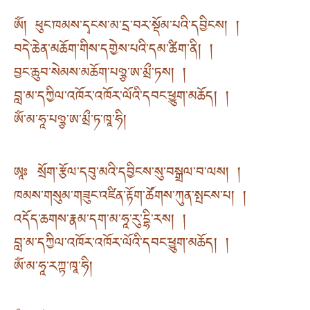
ཨོཾ། ཕུང་ཁམས་དྭངས་མ་དྲ་བར་སྡོམ་པའི་དབྱིངས། །
བདེ་ཆེན་མཆོག་གིས་དགྱེས་པའི་དམ་ཚིག་ནི། །
བྱང་ཆུབ་སེམས་མཆོག་པཉྩ་ཨ་མྲྀ་ཏས། །
བླ་མ་དཀྱིལ་འཁོར་འཁོར་ལོའི་དབང་ཕྱུག་མཆོད། །
ཨོཾ་མ་ཧཱ་པཉྩ་ཨ་མྲྀ་ཏ་ཁཱ་ཧི།
ཨཱཿ སྲོག་རྩོལ་དབུ་མའི་དབྱིངས་སུ་བསྒྲལ་བ་ལས། །
ཁམས་གསུམ་གཟུང་འཛིན་རྟོག་ཚོགས་ཀུན་སྤངས་པ། །
འདོད་ཆགས་རྣམ་དག་མ་ཧཱ་རུ་དྷི་རས། །
བླ་མ་དཀྱིལ་འཁོར་འཁོར་ལོའི་དབང་ཕྱུག་མཆོད། །
ཨོཾ་མ་ཧཱ་རཀྟ་ཁཱ་ཧི།