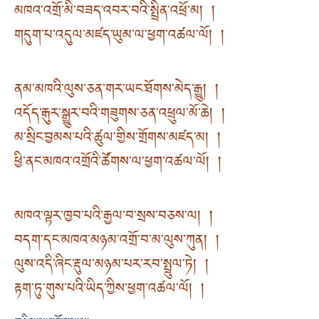
མཁའ་འགྲོ་མི་བཟད་འབར་བའི་སྤྲིན་འཕྲོ་མ། །
གདུག་པ་འདུལ་མཛད་ཡུམ་ལ་ཕྱག་འཚལ་ལོ། །
ནམ་མཁའི་ལུས་ཅན་གར་ཡང་ཐོགས་མེད་རྒྱུ། །
འདོད་རྒུར་སྒྱུར་བའི་གཟུགས་ཅན་འཕྲུལ་མོ་ཆེ། །
མ་སྲིང་བྱམས་པའི་ཚུལ་གྱིས་གྲོགས་མཛད་མ། །
ཕྱི་ནང་མཁའ་འགྲོའི་ཚོགས་ལ་ཕྱག་འཚལ་ལོ། །
མཁའ་ལྟར་ཁྱབ་པའི་རྒྱལ་བ་སྲས་བཅས་ལ། །
བདག་དང་མཁའ་མཉམ་འགྲོ་བ་མ་ལུས་ཀུན། །
ལུས་འདི་ཞིང་རྡུལ་མཉམ་པར་རབ་སྤྲུལ་ཏེ། །
རྟག་ཏུ་གུས་པའི་ཡིད་ཀྱིས་ཕྱག་འཚལ་ལོ། །