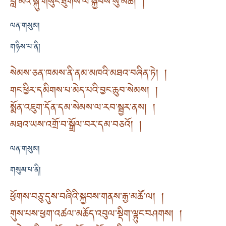
བླ་མའི་སྐུ་གསུང་ཐུགས་ལ་སྐྱབས་སུ་མཆི། །
ལན་གསུམ།
གཉིས་པ་ནི།
སེམས་ཅན་ཁམས་ནི་ནམ་མཁའི་མཐའ་བཞིན་ཏེ། །
གང་ཕྱིར་དམིགས་པ་མེད་པའི་བྱང་ཆུབ་སེམས། །
སྨོན་འཇུག་དོན་དམ་སེམས་ལ་རབ་སྦྱར་ནས། །
མཐའ་ཡས་འགྲོ་བ་སྒྲོལ་བར་དམ་བཅའོ། །
ལན་གསུམ།
གསུམ་པ་ནི།
ཕྱོགས་བཅུ་དུས་བཞིའི་སྐྱབས་གནས་རྒྱ་མཚོ་ལ། །
གུས་པས་ཕྱག་འཚལ་མཆོད་འབུལ་སྡིག་ལྟུང་བཤགས། །