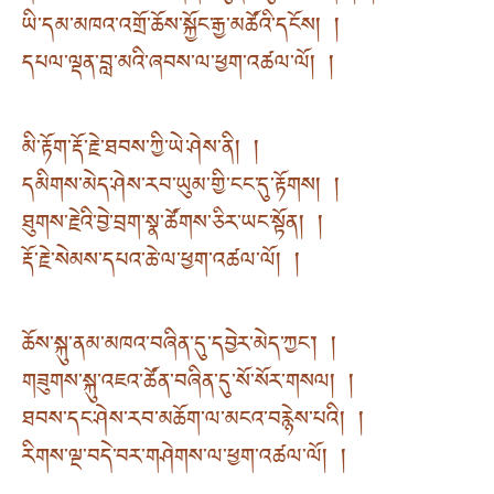
ཡི་དམ་མཁའ་འགྲོ་ཆོས་སྐྱོང་རྒྱ་མཚོའི་དངོས། །
དཔལ་ལྡན་བླ་མའི་ཞབས་ལ་ཕྱག་འཚལ་ལོ། །
མི་རྟོག་རྡོ་རྗེ་ཐབས་ཀྱི་ཡེ་ཤེས་ནི། །
དམིགས་མེད་ཤེས་རབ་ཡུམ་གྱི་ངང་དུ་རྟོགས། །
ཐུགས་རྗེའི་བྱེ་བྲག་སྣ་ཚོགས་ཅིར་ཡང་སྟོན། །
རྡོ་རྗེ་སེམས་དཔའ་ཆེ་ལ་ཕྱག་འཚལ་ལོ། །
ཆོས་སྐུ་ནམ་མཁའ་བཞིན་དུ་དབྱེར་མེད་ཀྱང་། །
གཟུགས་སྐུ་འཇའ་ཚོན་བཞིན་དུ་སོ་སོར་གསལ། །
ཐབས་དང་ཤེས་རབ་མཆོག་ལ་མངའ་བརྙེས་པའི། །
རིགས་ལྔ་བདེ་བར་གཤེགས་ལ་ཕྱག་འཚལ་ལོ། །