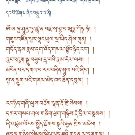
དབང་བླང་། ཚོགས་ཀྱི་མཆོད་པས་མཉེས་པར་བྱ། ཞེས་ལྔ་ལས།
དང་པོ་ཚོགས་ཞིང་བསྒྲུབ་པ་ནི།
ཨོཾ་མ་ཧཱ་ཤཱུནྱ་ཏཱ་ཛྙཱ་ན་བཛྲ་སྭ་བྷཱ་བ་ཨཱཏྨ་ཀོ྅་ཧཾ། །
གཟུང་འཛིན་ལྟར་སྣང་ཡུལ་ལྔ་ཡིད་ཤེས་ཀུན། །
གདོད་ནས་རྣམ་དག་འོད་གསལ་སྟོང་ཉིད་ངང་། །
ཟུང་འཇུག་སྒྱུ་འཕྲུལ་དྲྭ་བའི་རྣམ་རོལ་ལས། །
མངོན་པར་དགའ་བ་རང་བཞིན་སྤྲུལ་པའི་ཞིང་། །
ལྟ་ན་སྡུག་པའི་གཞལ་མེད་ཁང་ཆེན་དབུས། །
རང་ཉིད་གཞི་ལུས་བཅོམ་ལྡན་རྡོ་རྗེ་སེམས། །
དཀར་གསལ་ཞལ་གཅིག་ཕྱག་གཉིས་རྡོ་དྲིལ་བསྣམས། །
ཞི་འཛུམ་ལོངས་སྤྱོད་རྫོགས་སྐུའི་རྒྱན་གྱིས་མཛེས། །