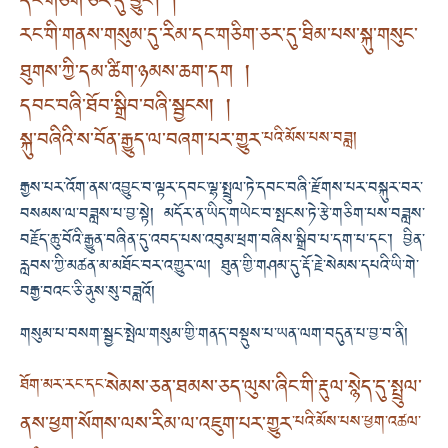
དང་གཅིག་ཅར་དུ་བྱུང་། །
རང་གི་གནས་གསུམ་དུ་རིམ་དང་གཅིག་ཅར་དུ་ཐིམ་པས་སྐུ་གསུང་
ཐུགས་ཀྱི་དམ་ཚིག་ཉམས་ཆག་དག །
དབང་བཞི་ཐོབ་སྒྲིབ་བཞི་སྦྱངས། །
སྐུ་བཞིའི་ས་བོན་རྒྱུད་ལ་བཞག་པར་གྱུར
་པའི་མོས་པས་བཟླ།
རྒྱས་པར་འོག་ནས་འབྱུང་བ་ལྟར་དབང་ལྷ་སྤྲུལ་ཏེ་དབང་བཞི་རྫོགས་པར་བསྐུར་བར་
བསམས་ལ་བཟླས་པ་བྱ་སྟེ། མདོར་ན་ཡིད་གཡེང་བ་སྤངས་ཏེ་རྩེ་གཅིག་པས་བཟླས་
བརྗོད་ཆུ་བོའི་རྒྱུན་བཞིན་དུ་འབད་པས་འབུམ་ཕྲག་བཞིས་སྒྲིབ་པ་དག་པ་དང་། བྱིན་
རླབས་ཀྱི་མཚན་མ་མཐོང་བར་འགྱུར་ལ། ཐུན་གྱི་གཤམ་དུ་རྡོ་རྗེ་སེམས་དཔའི་ཡི་གེ་
བརྒྱ་བའང་ཅི་ནུས་སུ་བཟླའོ།
གསུམ་པ་བསག་སྦྱང་སྤེལ་གསུམ་གྱི་གནད་བསྡུས་པ་ཡན་ལག་བདུན་པ་བྱ་བ་ནི།
སེམས་ཅན་ཐམས་ཅད་ལུས་ཞིང་གི་རྡུལ་སྙེད་དུ་སྤྲུལ་
ཐོག་མར་རང་དང་
ནས་ཕྱག་སོགས་ལས་རིམ་ལ་འཇུག་པར་གྱུར
་པའི་མོས་པས་ཕྱག་འཚལ་