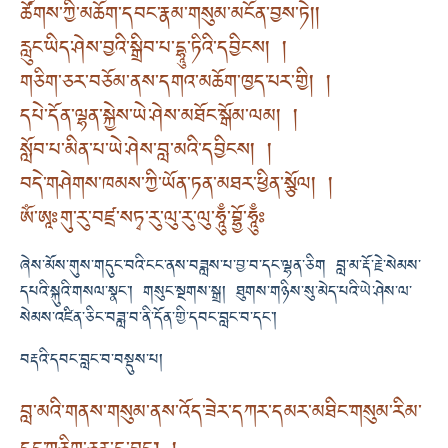
ཚོགས་ཀྱི་མཆོག་དབང་རྣམ་གསུམ་མངོན་བྱས་ཏེ། །
རླུང་ཡིད་ཤེས་བྱའི་སྒྲིབ་པ་དྷཱུ་ཏིའི་དབྱིངས། །
གཅིག་ཅར་བཅོམ་ནས་དགའ་མཆོག་ཁྱད་པར་གྱི། །
དཔེ་དོན་ལྷན་སྐྱེས་ཡེ་ཤེས་མཐོང་སྒོམ་ལམ། །
སློབ་པ་མིན་པ་ཡེ་ཤེས་བླ་མའི་དབྱིངས། །
བདེ་གཤེགས་ཁམས་ཀྱི་ཡོན་ཏན་མཐར་ཕྱིན་སྩོལ། །
ཨོཾ་ཨཱཿགུ་རུ་བཛྲ་སཏྭ་རུ་ལུ་རུ་ལུ་ཧཱུྃ་བྷྱོ་ཧཱུྃཿ
ཞེས་མོས་གུས་གདུང་བའི་ངང་ནས་བཟླས་པ་བྱ་བ་དང་ལྷན་ཅིག བླ་མ་རྡོ་རྗེ་སེམས་
དཔའི་སྐུའི་གསལ་སྣང་། གསུང་སྔགས་སྒྲ། ཐུགས་གཉིས་སུ་མེད་པའི་ཡེ་ཤེས་ལ་
སེམས་འཛིན་ཅིང་བཟླ་བ་ནི་དོན་གྱི་དབང་བླང་བ་དང་།
བརྡའི་དབང་བླང་བ་བསྡུས་པ།
བླ་མའི་གནས་གསུམ་ནས་འོད་ཟེར་དཀར་དམར་མཐིང་གསུམ་རིམ་