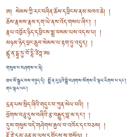
ཨ། སེམས་ཀྱི་རང་བཞིན་ཆོས་དབྱིངས་ནམ་མཁའ་ཆེ། །
ཆོས་རྣམས་རྣམ་དག་ཡེ་ནས་འོད་གསལ་ཞིང་། །
རྣལ་འབྱོར་ཉིད་དབྱིངས་སྨྲ་བསམ་ལས་འདས་པ། །
མཉམ་ཉིད་བྱང་ཆུབ་སེམས་ལ་རྟག་ཏུ་འདུད། །
ཛྙཱ་ན་དྷཱ་ཏུ་བོ་དྷི་ཙིཏྟ་ཨཿ
གསུམ་པ་བཤགས་པ་ནི།
ཐལ་མོ་སྦྱར་བས་བཏུད་དེ། སྤྲོ་ན་རུ་དྲའི་སྨྲེ་བཤགས་སོགས་ཇི་ལྟར་རིགས་པ་དང་།
གང་ལྟར་ཡང་།
དྲན་པས་སྲིད་ཞིའི་གདུང་བ་ཀུན་སེལ་བའི། །
ཕྱོགས་བཅུ་དུས་བཞིའི་རྩ་བརྒྱུད་བླ་མ་དང་། །
དུས་གསུམ་བདེ་གཤེགས་རྒྱལ་བ་འཁོར་དང་བཅས། །
རྡོ་རྗེ་དམ་ཅན་མ་ལུས་དགོངས་སུ་གསོལ། །