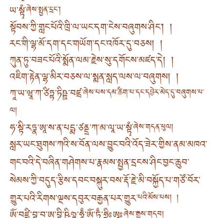
ཡ་སྟྭཾ
་ཞེས་སྤྱན་དྲང་།
སྟོབས་ཀྱི་གླང་པོའི་ཁྲི་ལ་ཡང་དག་ངེས་བཞུགས་ཤིང་། །
རང་གི་ལྷ་མོ་དག་དང་གཡོག་དང་འཁོར་དུ་བཅས། །
ཀུན་ཏུ་བཟང་པོའི་སྨོན་ལམ་རྗེས་སུ་དགོངས་མཛད་དེ། །
འཇིག་རྟེན་ལྷ་མིར་བཅས་ལ་སྨན་སླད་ལས་ལ་བཞུགས། །
ཀཱ་ཡ་ཝཱ་ཀ་ཙིཏྟ་ཏིཥྛ་བཛྲ
་ཞེས་པས་དམ་ཚིག་པ་དང་དབྱེར་མེད་དུ་བཞུགས་པ་
ལ།
ཧ་སྟི་རཏྣ་ཨཱ་ས་ན་པདྨ་ཙནྡྲ་ཀ་མ་ལཱ་ཡ་སྟྭཾ
་ཞེས་གདན་ཕུལ།
སླར་ཡང་ཐུགས་ཀའི་ས་བོན་ལས་བྱུང་བའི་འོད་ཟེར་གྱིས་ནམ་མཁའ་
གང་བའི་དེ་བཞིན་གཤེགས་པ་རྣམས་སྤྱན་དྲངས་ཤིང་བྱང་ཆུབ་
སེམས་ཀྱི་བདུད་རྩིས་དབང་བསྐུར་བས་རྡོ་རྗེ་མི་བསྐྱོད་པ་གཙོ་བོར་
གྱུར་པའི་རིགས་ལྔས་དབུར་བརྒྱན་པར་གྱུར
་པའི་མོས་པས། །
ཨོཾ་བཛྲཱི་བྷ་བ་ཨ་བྷི་ཥིཉྩ་ཧཱུྃ་ཨོཾ་ཏྲཱྃ་ཧྲཱིཿཨཱཿ
ཞེས་རྒྱས་གདབ།