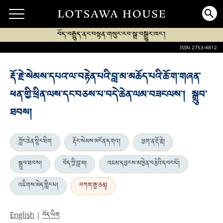
བོད་བརྒྱུད་ནང་བསྟན་གསུང་རབ་སྒྲ་བསྒྱུར་ཁང་།
ISSN 2753-4812
རྡོ་རྗེ་སེམས་དཔའ་ལ་བརྟེན་པའི་བླ་མ་མཆོད་པའི་ཆོ་ག་གཞན་
ཕན་གྱི་ཕྲིན་ལས་དང་བཅས་པ་བདེ་ཆེན་ལམ་བཟངལས་། སྒྲུབ་
ཐབས།
ཀློང་ཆེན་སྙིང་ཐིག
རྡོར་སེམས་མངོན་དགའ།
ཕྱག་ན་རྡོ་རྗེ།
སྒྲུབ་ཐབས།
བོད་ཀྱི་བླ་མ།
འཇམ་དབྱངས་མཁྱེན་བརྩེའི་དབང་པོ།
འཇིགས་མེད་གླིང་པ།
བཀག་རྒྱ་ཅན།
བོད་ཡིག
English
|