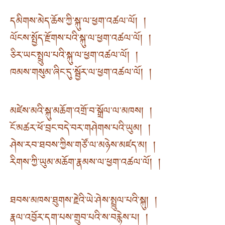
དམིགས་མེད་ཆོས་ཀྱི་སྐུ་ལ་ཕྱག་འཚལ་ལོ། །
ལོངས་སྤྱོད་རྫོགས་པའི་སྐུ་ལ་ཕྱག་འཚལ་ལོ། །
ཅིར་ཡང་སྤྲུལ་པའི་སྐུ་ལ་ཕྱག་འཚལ་ལོ། །
ཁམས་གསུམ་ཞིང་དུ་སྦྱོར་ལ་ཕྱག་འཚལ་ལོ། །
མཛེས་མའི་སྐུ་མཆོག་འགྲོ་བ་སྒྲོལ་ལ་མཁས། །
ངོ་མཚར་ཕོ་བྲང་བདེ་བར་གཤེགས་པའི་ཡུམ། །
ཤེས་རབ་ཐབས་ཀྱིས་གཙོ་ལ་མཉེས་མཛད་མ། །
རིགས་ཀྱི་ཡུམ་མཆོག་རྣམས་ལ་ཕྱག་འཚལ་ལོ། །
ཐབས་མཁས་ཐུགས་རྗེའི་ཡེ་ཤེས་སྤྲུལ་པའི་སྐུ། །
རྣལ་འབྱོར་དག་པས་གྲུབ་པའི་ས་བརྙེས་པ། །