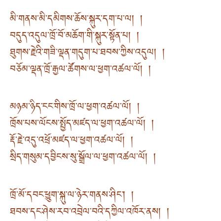
མི་གནས་མི་དམིགས་ཆོས་སྐུར་དག་པ་ལ། །
བདུད་འདུལ་ཁྲོ་བོ་མཆོག་གི་སྐུར་སྟོན་པ། །
ཐུགས་རྗེའི་གཟི་ལྡན་གདུག་པ་ཐབས་ཀྱིས་འདུལ། །
བཅོམ་ལྡན་ཁྲོ་རྒྱལ་ཚོགས་ལ་ཕྱག་འཚལ་ལོ། །
མཉམ་ཉིད་ངང་གིས་ཁྲོ་ལ་ཕྱག་འཚལ་ལོ། །
ཁྲོས་པས་ལོངས་སྤྱོད་མཛད་ལ་ཕྱག་འཚལ་ལོ། །
རྡོ་རྗེ་འདུ་འཕྲོ་མཛད་ལ་ཕྱག་འཚལ་ལོ། །
སྲིད་གསུམ་དབྱིངས་སུ་སྒྲོལ་ལ་ཕྱག་འཚལ་ལོ། །
ཁྲོ་མོ་དབང་ཕྱུག་སྐུ་ལ་ཉེར་གནས་ཤིང་། །
ཐབས་དང་ཤེས་རབ་འབྲེལ་བའི་དཀྱིལ་འཁོར་ནས། །