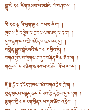
སྐུ་ཡི་དམ་ཚིག་ཉམས་པ་མཐོལ་ལོ་བཤགས། །
ཡི་དམ་ལྷ་ཡི་ཕྱག་རྒྱ་མ་གསལ་ཞིང་། །
སྔགས་ཀྱི་བསྙེན་པ་གྲངས་ལས་ཆད་པ་དང་། །
དུས་དྲུག་ལས་ཀྱི་མཆོད་པ་ཁྱད་པར་དུ། །
བསྙེན་སྒྲུབ་སྐོང་བའི་ཆོ་ག་མ་བགྱིས་ཏེ། །
བཀའ་ལྟར་མ་ལྕོགས་གཞུང་བཞིན་རྔོ་མ་ཐོགས། །
གསུང་གི་དམ་ཚིག་ཉམས་པ་མཐོལ་ལོ་བཤགས། །
རྡོ་རྗེ་སློབ་དཔོན་བྱམས་པའི་བཀའ་དྲིན་གྱིས། །
སྙན་ཁུངས་བརྒྱུད་ནས་སེམས་ཀྱི་དཀྱིལ་དུ་བཞག །
ཐུགས་ཀྱི་མན་ངག་བྱིན་པས་དམ་ཚིག་འདྲེས། །