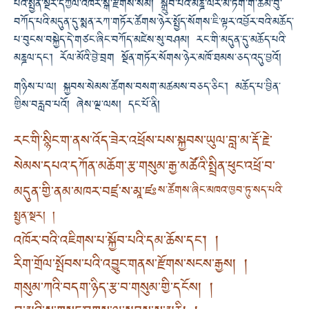
པའི་སྤྱན་སྔར་དཀྱིལ་འཁོར་སྒོ་རྫོགས་སམ། སྒྲུབ་པའི་མཎྜ་ལར་མེ་ཏོག་གི་ཚོམ་བུ་
བཀོད་པའི་མདུན་དུ་སྨན་རཀ་གཏོར་ཚོགས་ཉེར་སྤྱོད་སོགས་ཇི་ལྟར་འབྱོར་བའི་མཆོད་
པ་བུངས་བསྐྱེད་དེ་གཙང་ཞིང་བཀོད་མཛེས་སུ་བཤམ། རང་གི་མདུན་དུ་མཆོད་པའི་
མཎྜལ་དང་། རོལ་མོའི་བྱེ་བྲག སྔོན་གཏོར་སོགས་ཉེར་མཁོ་ཐམས་ཅད་འདུ་བྱའོ།
གཉིས་པ་ལ། སྐྱབས་སེམས་ཚོགས་བསག་མཚམས་བཅད་ཅིང་། མཆོད་པ་བྱིན་
གྱིས་བརླབ་པའོ། ཞེས་ལྔ་ལས། དང་པོ་ནི།
རང་གི་སྙིང་ག་ནས་འོད་ཟེར་འཕྲོས་པས་སྐྱབས་ཡུལ་བླ་མ་རྡོ་རྗེ་
སེམས་དཔའ་དཀོན་མཆོག་རྩ་གསུམ་རྒྱ་མཚོའི་སྤྲིན་ཕུང་འཕྲོ་བ་
མདུན་གྱི་ནམ་མཁར་བཛྲ་ས་མཱ་ཛཿ
ས་ཚོགས་ཞིང་མཁའ་ཁྱབ་ཏུ་སད་པའི་
སྤྱན་སྔར། །
འཁོར་བའི་འཇིགས་པ་སྐྱོབ་པའི་དམ་ཆོས་དང་། །
རིག་གྲོལ་སྤོབས་པའི་འབྱུང་གནས་རྫོགས་སངས་རྒྱས། །
གསུམ་ཀའི་བདག་ཉིད་རྩ་བ་གསུམ་གྱི་དངོས། །