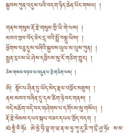
སྐྱབས་ཀུན་འདུས་པའི་བདག་ཉིད་ཆེན་པོར་གསལ། །
གནས་གསུམ་རྡོ་རྗེ་གསུམ་གྱི་ཡི་གེ་ལས། །
མཁའ་ཁྱབ་འོད་ཟེར་དྲྭ་བའི་སྤྲོ་བསྡུ་ཡིས། །
ཕྱོགས་བཅུ་དུས་བཞིའི་སྐྱབས་ཡུལ་མ་ལུས་ཀུན། །
སྤྱན་དྲངས་ཡེ་ཤེས་དབྱིངས་སུ་རོ་གཅིག་གྱུར། །
ཅེས་གསལ་བཏབ་ལ་འདུན་པ་རྩེ་གཅིག་པས། །
ཨོཾ། སྟོང་པ་ཤིན་ཏུ་ཡོད་མེད་རྣལ་འབྱོར་མཐུས། །
ནམ་མཁའ་བཞིན་དུ་དམ་ཚིག་ཉེ་བར་གནས། །
བདེ་མཆོག་བདེ་བར་གཤེགས་པ་དགོངས་སུ་གསོལ། །
རྡོ་རྗེ་སེམས་དཔའ་སྐལ་བཟང་དཔལ་ཁྱོད་བདག །
ཛཿཧཱུྃ་བྃ་ཧོཿ ཨེ་ཧྱེ་ཧི་བྷ་ག་ཝ་ན་མ་ཧཱ་ཀཱ་རུ་ཎི་ཀ་དྲྀ་ཤྱ་ཧོཿ ས་མ་