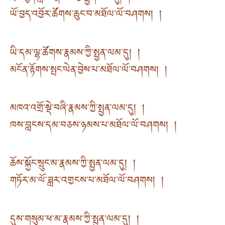
ཡོ་བྱད་འབྱོར་ཚོགས་ཆུང་བ་མཐོལ་ལོ་བཤགས། །
ཡི་དམ་ལྷ་ཚོགས་རྣམས་ཀྱི་སྤྱན་ལམ་དུ། །
མངོན་རྟོགས་སྤང་ལེན་བྱེས་པ་མཐོལ་ལོ་བཤགས། །
མཁའ་འགྲོ་སྡེ་བཞི་རྣམས་ཀྱི་སྤྱན་ལམ་དུ། །
ཁས་བླངས་དམ་བཅས་ཉམས་པ་མཐོལ་ལོ་བཤགས། །
ཆོས་སྐྱོང་སྲུང་མ་རྣམས་ཀྱི་སྤྱན་ལམ་དུ། །
གཏོར་མ་ལོ་ཟླར་འགྱངས་པ་མཐོལ་ལོ་བཤགས། །
དུས་གསུམ་ཕ་མ་རྣམས་ཀྱི་སྤྱན་ལམ་དུ། །