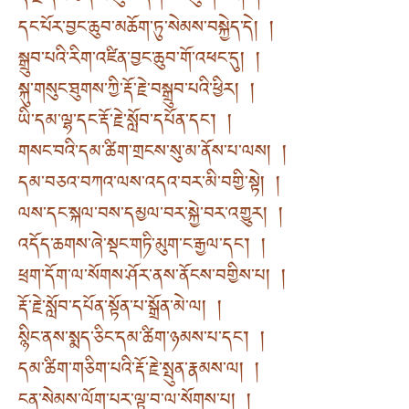
དང་པོར་བྱང་ཆུབ་མཆོག་ཏུ་སེམས་བསྐྱེད་དེ། །
སྒྲུབ་པའི་རིག་འཛིན་བྱང་ཆུབ་གོ་འཕང་དུ། །
སྐུ་གསུང་ཐུགས་ཀྱི་རྡོ་རྗེ་བསྒྲུབ་པའི་ཕྱིར། །
ཡི་དམ་ལྷ་དང་རྡོ་རྗེ་སློབ་དཔོན་དང་། །
གསང་བའི་དམ་ཚིག་གྲངས་སུ་མ་ནོས་པ་ལས། །
དམ་བཅའ་བཀའ་ལས་འདའ་བར་མི་བགྱི་སྟེ། །
ལས་དང་སྐལ་བས་དམྱལ་བར་སྐྱེ་བར་འགྱུར། །
འདོད་ཆགས་ཞེ་སྡང་གཏི་མུག་ང་རྒྱལ་དང་། །
ཕྲག་དོག་ལ་སོགས་ཤོར་ནས་ནོངས་བགྱིས་པ། །
རྡོ་རྗེ་སློབ་དཔོན་སྟོན་པ་སྒྲོན་མེ་ལ། །
སྙིང་ནས་སྨད་ཅིང་དམ་ཚིག་ཉམས་པ་དང་། །
དམ་ཚིག་གཅིག་པའི་རྡོ་རྗེ་སྤུན་རྣམས་ལ། །
ངན་སེམས་ལོག་པར་ལྟ་བ་ལ་སོགས་པ། །