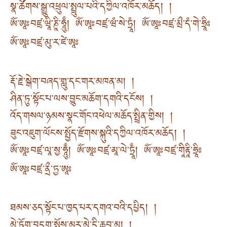
སྣ་ཚོགས་སྒྱུ་འཕྲུལ་སྤྲུལ་པའི་དཀྱིལ་འཁོར་མཆོད། །
ཨོཾ་ཨཱཿབཛྲ་ཝཱི་ཎཱི་ཧཱུྃ། ཨོཾ་ཨཱཿབཛྲ་ཝཾ་སེ་ཏྲཱཾ། ཨོཾ་ཨཱཿབཛྲ་མྲྀ་དཾ་གེ་ཧྲཱིཿ
ཨོཾ་ཨཱཿབཛྲ་མུ་ར་ཛེ་ཨཱཿ
རྡོ་རྗེ་སྒེག་བཞད་གླུ་དང་གར་མཁན་མ། །
ཤིན་ཏུ་སྟོང་པ་ལས་བྱུང་མཆོག་དགའི་དངོས། །
འོད་གསལ་ཉམས་སྣང་གོང་འཕེལ་མཆོད་སྤྲིན་གྱིས། །
ཟུང་འཇུག་ལོངས་སྤྱོད་རྫོགས་སྐུའི་དཀྱིལ་འཁོར་མཆོད། །
ཨོཾ་ཨཱཿབཛྲ་ལཱ་སྱ་ཧཱུྃ། ཨོཾ་ཨཱཿབཛྲ་མཱ་ལེ་ཏྲཱྃ། ཨོཾ་ཨཱཿབཛྲ་གཱིརྟཱི་ཧྲཱིཿ
ཨོཾ་ཨཱཿབཛྲ་ནྲྀ་ཏྱ་ཨཱཿ
ཐམས་ཅད་སྟོང་པ་ཁྱད་པར་དགའ་བའི་དཔྱིད། །
མེ་ཏོག་བདུག་སྤོས་མར་མེ་དྲི་ཆབ་མ། །