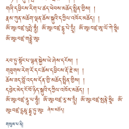
གཞི་དབྱིངས་རིག་པ་ཚད་ཕེབས་མཆོད་སྤྲིན་གྱིས། །
རྣམ་ཀུན་མཆོག་ལྡན་ཆོས་སྐུའི་དཀྱིལ་འཁོར་མཆོད། །
ཨོཾ་ཨཱཿབཛྲ་པུཥྤེ་ཧཱུྃ། ཨོཾ་ཨཱཿབཛྲ་དྷཱུ་པེ་ཏྲཱྃ། ཨོཾ་ཨཱཿབཛྲ་ཨཱ་ལོ་ཀེ་ཧྲཱིཿ
ཨོཾ་ཨཱཿབཛྲ་གནྡྷེ་ཨཱཿ
རབ་ཏུ་སྟོང་པ་ལྷན་སྐྱེས་ཡེ་ཤེས་དངོས། །
གཟུགས་རེག་རོ་དང་ཆོས་དབྱིངས་རྡོ་རྗེ་མ། །
ཆོས་ཟད་བློ་འདས་དོན་གྱི་མཆོད་སྤྲིན་གྱིས། །
དབྱེར་མེད་ངོ་བོ་ཉིད་སྐུའི་དཀྱིལ་འཁོར་མཆོད། །
ཨོཾ་ཨཱཿབཛྲ་རཱུ་པ་ཧཱུྃ། ཨོཾ་ཨཱཿབཛྲ་རཱ་ས་ཏྲཱྃ། ཨོཾ་ཨཱཿབཛྲ་སྤརྴེ་ཧྲཱིཿ ཨོཾ་
ཨཱཿབཛྲ་དྷརྨཱ་དྷཱ་ཏུ་ཨཱཿ
ཞེས་མཆོད།
གསུམ་པ་ནི།