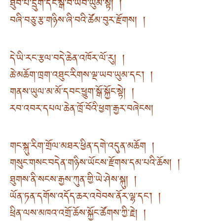
ཐུབ་པ་དྲུག་དང་སྒོ་བ་ཡབ་ཡུམ་སྟེ། །
བཞི་བཅུ་རྩ་གཉིས་ཞི་བའི་ཚོམ་བུར་རྫོགས། །
དེ་ཡི་རང་རྩལ་བདེ་ཆེན་འཁོར་ལོ་རུ། །
ཆེ་མཆོག་ཁྲག་འཐུང་རིགས་ལྔ་ཡབ་ཡུམ་དང་། །
གནས་ཡུལ་མ་མོ་དབང་ཕྱུག་སྒོ་སྐྱོང་སྟེ། །
རབ་འབར་དཔལ་ཆེན་ཁྲོ་བོའི་ཕྱག་རྒྱར་བཞེངས།
གང་སྐུ་རིག་གྲོལ་མཐར་ཕྱིན་དགེ་འདུན་མཆོག །
གསུང་གསང་བདེན་གཉིས་ཡོངས་རྫོགས་དམ་པའི་ཆོས། །
ཐུགས་ནི་སངས་རྒྱས་ཀུན་གྱི་ཡེ་ཤེས་སྐུ། །
ཡོན་ཏན་དགོས་འདོད་ཆར་འབེབས་ནོར་ལྷ་དང་། །
ཕྲིན་ལས་མཁའ་འགྲོ་ཆོས་སྐྱོང་ཚོགས་ཀྱི་རྗེ། །