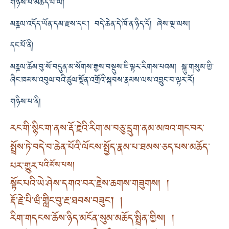
གཉིས་པ་མཆོད་པ་ལ།
མཎྜལ་འདོད་ཡོན་དམ་རྫས་དང་། བདེ་ཆེན་དེ་ཁོ་ན་ཉིད་དོ། ཞེས་ལྔ་ལས།
དང་པོ་ནི།
མཎྜལ་ཚོམ་བུ་སོ་བདུན་མ་སོགས་རྒྱས་བསྡུས་ཇི་ལྟར་རིགས་པའམ། སྐུ་གསུམ་གྱི་
ཞིང་ཁམས་འབུལ་བའི་ཚུལ་སྔོན་འགྲོའི་སྐབས་རྣམས་ལས་འབྱུང་བ་ལྟར་རོ།
གཉིས་པ་ནི།
རང་གི་སྙིང་ག་ནས་རྡོ་རྗེའི་རིག་མ་བཅུ་དྲུག་ནམ་མཁའ་གང་བར་
སྤྲོས་ཏེ་བདེ་བ་ཆེན་པོའི་ལོངས་སྤྱོད་རྣམ་པ་ཐམས་ཅད་པས་མཆོད་
པར་གྱུར
་པའི་མོས་པས།
སྟོང་པའི་ཡེ་ཤེས་དགའ་བར་རྗེས་ཆགས་གཟུགས། །
རྡོ་རྗེ་པི་ཝཾ་གླིང་བུ་རྔ་ཐབས་བཟུང་། །
རིག་གདངས་ཆོས་ཉིད་མངོན་སུམ་མཆོད་སྤྲིན་གྱིས། །