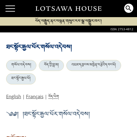
བོད་བརྒྱུད་ནང་བསྟན་གསུང་རབ་སྒྲ་བསྒྱུར་ཁང་།
ISSN 2753-4812
ཐང་སྟོང་རྒྱལ་པོར་གསོལ་འདེབས།
གསོལ་འདེབས།
བོད་ཀྱི་བླ་མ།
འཇམ་དབྱངས་མཁྱེན་བརྩེའི་དབང་པོ།
ཐང་སྟོང་རྒྱལ་པོ།
བོད་ཡིག
English
|
Français
|
༄༅། །ཐང་སྟོང་རྒྱལ་པོར་གསོལ་འདེབས།