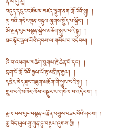
ན་མོ་གུ་རུ།
བདུད་དཔུང་འཇོམས་མཛད་སྨུག་ནག་ཁྲོ་བོའི་སྐུ། །
ལྟ་བའི་གདེང་ལྡན་བརྟུལ་ཞུགས་སྤྱོད་པ་སྐྱོང་། །
ཨོ་རྒྱན་ལུང་བསྟན་སྐྱེས་མཆོག་སྤྲུལ་པའི་སྐུ། །
ཐང་སྟོང་རྒྱལ་པོའི་ཞབས་ལ་གསོལ་བ་འདེབས། །
ཞི་བ་འཕགས་མཆོག་ཐུགས་རྗེ་ཆེན་པོ་དང་། །
དྲག་པོ་ཁྲོ་བོའི་རྒྱལ་པོ་རྟ་མགྲིན་རྒྱལ། །
དབྱེར་མེད་ཟུང་འཇུག་མཆོག་གི་སྤྲུལ་པའི་སྐུ། །
གྲུབ་པའི་འཁོར་ལོས་བསྒྱུར་ལ་གསོལ་བ་འདེབས། །
རྒྱལ་བས་ལུང་བསྟན་བརྩོན་འགྲུས་བཟང་པོའི་ཞབས། །
རྒྱ་བོད་ཡུལ་གྲུ་ཀུན་ཏུ་བརྟུལ་ཞུགས་ཀྱི། །