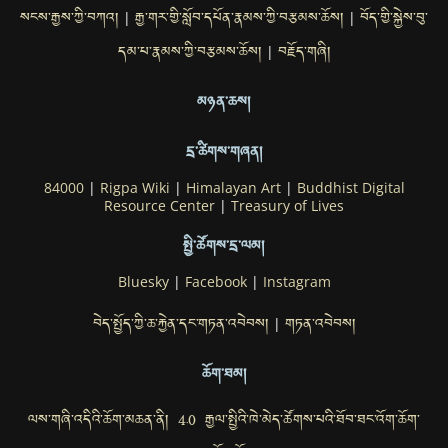
སངས་རྒྱས་ཀྱི་བཀའ།
རྒྱ་གར་གྱི་སློབ་དཔོན་རྣམས་ཀྱི་བརྩམས་ཆོས།
བོད་གྱི་སྐྱེས་བུ་
|
|
དམ་པ་རྣམས་ཀྱི་བརྩམས་ཆོས།
བརྗོད་གཞི།
|
མཉན་ཆས།
དྲ་ཚིགས་གཞན།
84000
|
Rigpa Wiki
|
Himalayan Art
|
Buddhist Digital
Resource Center
|
Treasury of Lives
སྤྱི་ཚོགས་དྲ་ལམ།
Bluesky
|
Facebook
|
Instagram
བེད་སྤྱོད་ཀྱི་ཆ་རྐྱེན་དང་གཏན་འབེབས།
གཏན་འབེབས།
|
ཆོག་ཐམ།
ལས་གཞི་འདིའི་ཆོག་མཆན་ནི། 4.0 རྒྱལ་སྤྱིའི་ཁེ་མེད་ཚོགས་པའི་ཐོབ་ཐང་འོག་ཆོག་