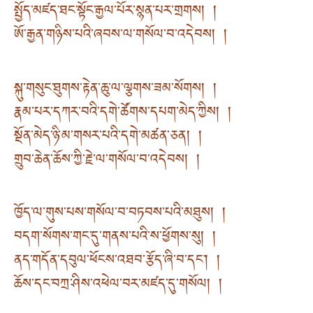
སྤྱོད་མཛད་ཐང་སྟོང་རྒྱལ་པོར་སྙན་པར་གྲགས། །
ཨོ་རྒྱན་གཉིས་པའི་ཞབས་ལ་གསོལ་བ་འདེབས། །
སྐུ་གསུང་ཐུགས་རྟེན་ཆུ་ལ་ལྕགས་ཟམ་སོགས། །
རྣམ་པར་དཀར་བའི་དགེ་ཚོགས་དཔག་མེད་ཀྱིས། །
སྔོན་མེད་ཉི་མ་གསར་པའི་དགེ་མཚན་ཅན། །
གྲུབ་ཆེན་ཆོས་ཀྱི་རྗེ་ལ་གསོལ་བ་འདེབས། །
ཁྱོད་ལ་གུས་པས་གསོལ་བ་བཏབས་པའི་མཐུས། །
བདག་སོགས་གང་དུ་གནས་པའི་ས་ཕྱོགས་སུ། །
ནད་གདོན་དབུལ་ཕོངས་འཐབ་རྩོད་ཞི་བ་དང་། །
ཆོས་དང་བཀྲ་ཤིས་འཕེལ་བར་མཛད་དུ་གསོལ། །