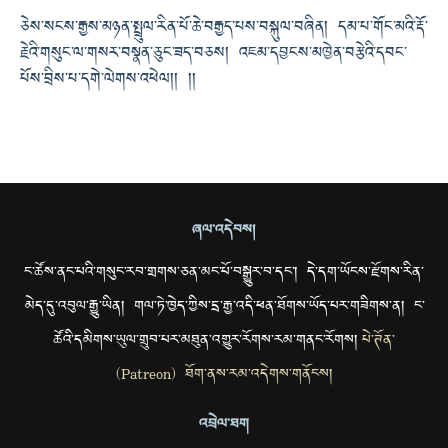
ཅེས་སངས་རྒྱས་མཉན་སྤྲུལ་རིན་པོ་ཆེ་བརྒྱད་པས་བསྐུལ་བཞིན། དམ་པ་གོང་མའི་རྡོ་
རྗེའི་གསུང་ལ་གསར་བསྣན་ཅུང་ཟད་བཅས། འཇམ་དབྱངས་མཁྱེན་བརྩེའི་དབང་
པོས་བྲིས་པ་དགེ་ལེགས་འཕེལ།། །།
ཞལ་འདེབས།
ང་ཚོས་ནང་པའི་གསུང་རབ་གྲགས་ཅན་མང་པོ་བསྒྱུར་བ་དང་། དེ་དག་ཡོངས་རྫོགས་རིན་
མེད་དུ་འབུལ་རྒྱུ་ཡིན། གལ་ཏེ་ཁྱེད་ཀྱིས་དྲ་རྒྱ་འདི་ཕན་ཐོགས་ཡོད་པར་གཟིགས་ན། ང་
ཚོའི་དམིགས་ཡུལ་གྲུབ་པར་མཐུན་འགྱུར་རོགས་རམ་གནང་རོགས།
པེ་ཊོན་
(Patreon) ཐོག་ནས་རམ་འདེགས་གནོངས།
འབྲེལ་ཐག