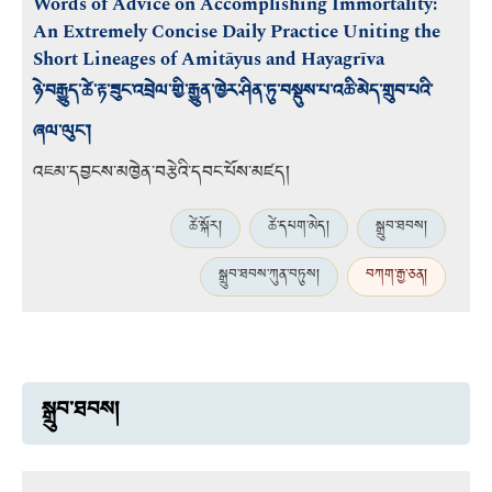
Words of Advice on Accomplishing Immortality:
An Extremely Concise Daily Practice Uniting the
Short Lineages of Amitāyus and Hayagrīva
ཉེ་བརྒྱུད་ཚེ་རྟ་ཟུང་འབྲེལ་གྱི་རྒྱུན་ཁྱེར་ཤིན་ཏུ་བསྡུས་པ་འཆི་མེད་གྲུབ་པའི་
ཞལ་ལུང་།
འཇམ་དབྱངས་མཁྱེན་བརྩེའི་དབང་པོས་མཛད།
ཚེ་སྐོར།
ཚེ་དཔག་མེད།
སྒྲུབ་ཐབས།
སྒྲུབ་ཐབས་ཀུན་བཏུས།
བཀག་རྒྱ་ཅན།
སྒྲུབ་ཐབས།