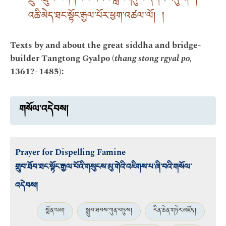
རྫུ་འཕྲུལ་བཀོད་པས་འཛམ་གླིང་གདུལ་དཀའ་འདུལ། །
འཆི་མེད་ཐང་སྟོང་རྒྱལ་པོར་ཕྱག་འཚལ་ལོ། །
Texts by and about the great siddha and bridge-
builder Tangtong Gyalpo (
thang stong rgyal po,
1361?–1485):
གསོལ་འདེབས།
Prayer for Dispelling Famine
གྲུབ་ཐོབ་ཐང་སྟོང་རྒྱལ་པོའི་གསུངས་མུ་གེའི་འཇིགས་པ་ཞི་བའི་གསོལ་
འདེབས།
སྨོན་ལམ།
སྒྲུབ་ཐབས་ཀུན་བཏུས།
རིན་ཆེན་གཏེར་མཛོད།