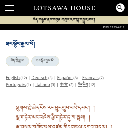
བོད་བརྒྱུད་ནང་བསྟན་གསུང་རབ་སྒྲ་བསྒྱུར་ཁང་།
ISSN 2753-4812
ཐང་སྟོང་རྒྱལ་པོ།
བོད་ཀྱི་བླ་མ།
ཐང་སྟོང་རྒྱལ་པོ།
English
|
Deutsch
|
Español
|
Français
|
(12)
(3)
(8)
(7)
བོད་ཡིག
Português
|
Italiano
|
中文
|
(1)
(3)
(2)
(12)
ཐུགས་རྗེ་ཆེ་དངོས་རང་བྱུང་གྲུབ་པའི་དབང་། །
སྔ་གཏེར་མང་བཞེས་ཕྱི་གཏེར་དུ་མ་སྦས། །