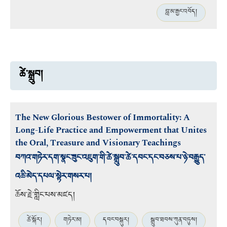
བླ་མ་རྒྱང་འབོད།
ཚེ་སྒྲུབ།
The New Glorious Bestower of Immortality: A
Long-Life Practice and Empowerment that Unites
the Oral, Treasure and Visionary Teachings
བཀའ་གཏེར་དག་སྣང་ཟུང་འཇུག་གི་ཚེ་སྒྲུབ་ཚེ་དབང་དང་བཅས་པ་ཉེ་བརྒྱུད་
འཆི་མེད་དཔལ་སྟེར་གསར་པ།
ཆོས་རྗེ་གླིང་པས་མཛད།
ཚེ་སྐོར།
གཏེར་མ།
དབང་བསྐུར།
སྒྲུབ་ཐབས་ཀུན་བཏུས།