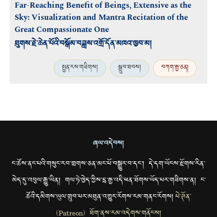
Far-Reaching Benefit of Beings, Extensive as the
Sky: Visualization and Mantra Recitation of the
Great Compassionate One
ཐུགས་རྗེ་ཆེན་པོའི་བསྒོམ་བཟླས་འགྲོ་དོན་མཁའ་ཁྱབ་མ།
སྤྱན་རས་གཟིགས།
སྒྲུབ་ཐབས།
བཀག་རྒྱ་ཅན།
ཞལ་འདེབས།
ང་ཚོས་ནང་པའི་གསུང་རབ་གྲགས་ཅན་མང་པོ་བསྒྱུར་བ་དང་། དེ་དག་ཡོངས་རྫོགས་རིན་
མེད་དུ་འབུལ་རྒྱུ་ཡིན། གལ་ཏེ་ཁྱེད་ཀྱིས་དྲ་རྒྱ་འདི་ཕན་ཐོགས་ཡོད་པར་གཟིགས་ན། ང་
ཚོའི་དམིགས་ཡུལ་གྲུབ་པར་མཐུན་འགྱུར་རོགས་རམ་གནང་རོགས།
པེ་ཊོན་
(Patreon) ཐོག་ནས་རམ་འདེགས་གནོངས།