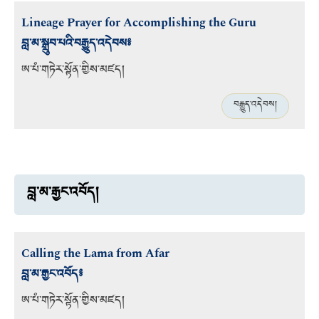
Lineage Prayer for Accomplishing the Guru
བླ་མ་སྒྲུབ་པའི་བརྒྱུད་འདེབས༔
ཨ་པཾ་གཏེར་སྟོན་གྱིས་མཛད།
བརྒྱུད་འདེབས།
བླ་མ་རྒྱང་འབོད།
Calling the Lama from Afar
བླ་མ་རྒྱང་འབོད༔
ཨ་པཾ་གཏེར་སྟོན་གྱིས་མཛད།