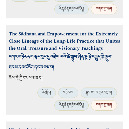
རིན་ཆེན་གཏེར་མཛོད།
བཀག་རྒྱ་ཅན།
The Sādhana and Empowerment for the Extremely
Close Lineage of the Long-Life Practice that Unites
the Oral, Treasure and Visionary Teachings
བཀའ་གཏེར་དག་སྣང་ཟུང་དུ་འབྲེལ་བའི་ཚེ་སྒྲུབ་ཤིན་ཏུ་ཉེ་བརྒྱུད་ཀྱི་སྒྲུབ་
ཐབས་དབང་ཆོག་དང་བཅས་པ།
ཆོས་རྗེ་གླིང་པས་མཛད།
ཚེ་སྐོར།
གཏེར་མ།
སྒྲུབ་ཐབས་ཀུན་བཏུས།
རིན་ཆེན་གཏེར་མཛོད།
བཀག་རྒྱ་ཅན།