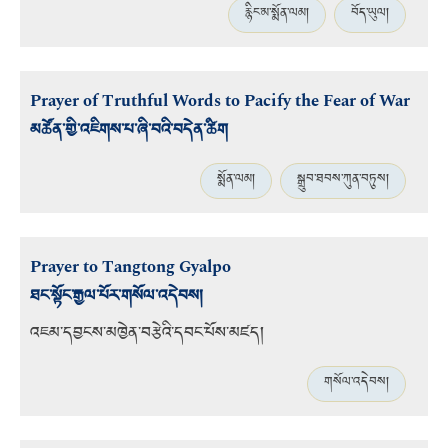
རྙིང་མ་སྨོན་ལམ།
བོད་ཡུལ།
Prayer of Truthful Words to Pacify the Fear of War
མཚོན་གྱི་འཇིགས་པ་ཞི་བའི་བདེན་ཚིག
སྨོན་ལམ།
སྒྲུབ་ཐབས་ཀུན་བཏུས།
Prayer to Tangtong Gyalpo
ཐང་སྟོང་རྒྱལ་པོར་གསོལ་འདེབས།
འཇམ་དབྱངས་མཁྱེན་བརྩེའི་དབང་པོས་མཛད།
གསོལ་འདེབས།