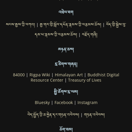
འབྲེལ་ཐག
སངས་རྒྱས་ཀྱི་བཀའ།
རྒྱ་གར་གྱི་སློབ་དཔོན་རྣམས་ཀྱི་བརྩམས་ཆོས།
བོད་གྱི་སྐྱེས་བུ་
|
|
དམ་པ་རྣམས་ཀྱི་བརྩམས་ཆོས།
བརྗོད་གཞི།
|
མཉན་ཆས།
དྲ་ཚིགས་གཞན།
84000
|
Rigpa Wiki
|
Himalayan Art
|
Buddhist Digital
Resource Center
|
Treasury of Lives
སྤྱི་ཚོགས་དྲ་ལམ།
Bluesky
|
Facebook
|
Instagram
བེད་སྤྱོད་ཀྱི་ཆ་རྐྱེན་དང་གཏན་འབེབས།
གཏན་འབེབས།
|
ཆོག་ཐམ།