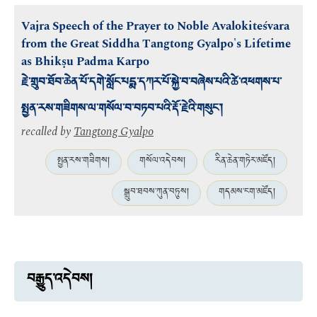
Vajra Speech of the Prayer to Noble Avalokiteśvara
from the Great Siddha Tangtong Gyalpo's Lifetime
as Bhikṣu Padma Karpo
རྗེ་གྲུབ་ཐོབ་ཆེན་པོ་དགེ་སློང་པདྨ་དཀར་པོ་སྐྱེ་བ་བཞེས་པའི་ཚེ་འཕགས་པ་
སྤྱན་རས་གཟིགས་ལ་གསོལ་བ་བཏབ་པའི་རྡོ་རྗེའི་གསུང་།
recalled by
Tangtong Gyalpo
སྤྱན་རས་གཟིགས།
གསོལ་འདེབས།
རིན་ཆེན་གཏེར་མཛོད།
སྒྲུབ་ཐབས་ཀུན་བཏུས།
གདམས་ངག་མཛོད།
བརྒྱུད་འདེབས།