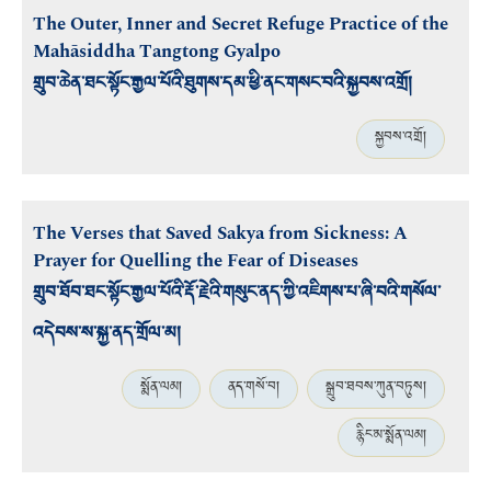
The Outer, Inner and Secret Refuge Practice of the
Mahāsiddha Tangtong Gyalpo
གྲུབ་ཆེན་ཐང་སྟོང་རྒྱལ་པོའི་ཐུགས་དམ་ཕྱི་ནང་གསང་བའི་སྐྱབས་འགྲོ།
སྐྱབས་འགྲོ།
The Verses that Saved Sakya from Sickness: A
Prayer for Quelling the Fear of Diseases
གྲུབ་ཐོབ་ཐང་སྟོང་རྒྱལ་པོའི་རྡོ་རྗེའི་གསུང་ནད་ཀྱི་འཇིགས་པ་ཞི་བའི་གསོལ་
འདེབས་ས་སྐྱ་ནད་གྲོལ་མ།
སྨོན་ལམ།
ནད་གསོ་བ།
སྒྲུབ་ཐབས་ཀུན་བཏུས།
རྙིང་མ་སྨོན་ལམ།