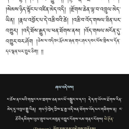
།སེམས་ཉིད་སྟོང་པ་འཛིན་མེད་འདི། །རྫོགས་ཆེན་ལྟ་བ་འཁྲུལ་མེད་
ཡིན། །རྣལ་འབྱོར་པ་དེ་འཆི་བའི་ཚེ། །འཆི་བ་འོད་གསལ་ཟིན་པར་
འགྱུར། །འདི་ཐོས་རྒྱུད་ལ་ཕན་ཐོགས་ནས། །འོད་གསལ་མངོན་དུ་
འགྱུར་བར་ཤོག །
ཅེས་པ་འདིའང་རྨོངས་རྒན་གང་ཤར་དབང་པོས་བྲིས་པ་དོན་
དང་ལྡན་པར་གྱུར་ཅིག། །།
ཞལ་འདེབས།
ང་ཚོས་ནང་པའི་གསུང་རབ་གྲགས་ཅན་མང་པོ་བསྒྱུར་བ་དང་། དེ་དག་ཡོངས་རྫོགས་རིན་
མེད་དུ་འབུལ་རྒྱུ་ཡིན། གལ་ཏེ་ཁྱེད་ཀྱིས་དྲ་རྒྱ་འདི་ཕན་ཐོགས་ཡོད་པར་གཟིགས་ན། ང་
ཚོའི་དམིགས་ཡུལ་གྲུབ་པར་མཐུན་འགྱུར་རོགས་རམ་གནང་རོགས།
པེ་ཊོན་