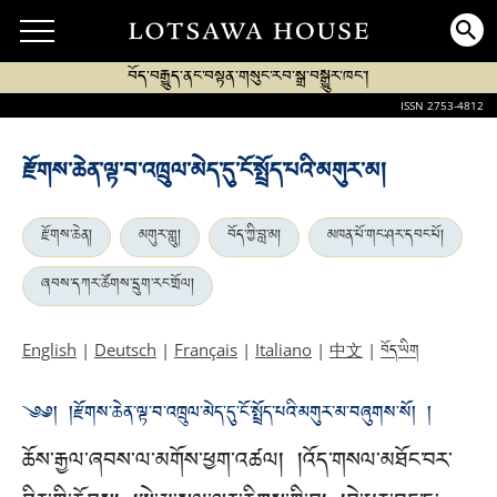
བོད་བརྒྱུད་ནང་བསྟན་གསུང་རབ་སྒྲ་བསྒྱུར་ཁང་།
ISSN 2753-4812
རྫོགས་ཆེན་ལྟ་བ་འཁྲུལ་མེད་དུ་ངོ་སྤྲོད་པའི་མགུར་མ།
རྫོགས་ཆེན།
མགུར་གླུ།
བོད་ཀྱི་བླ་མ།
མཁན་པོ་གང་ཤར་དབང་པོ།
ཞབས་དཀར་ཚོགས་དྲུག་རང་གྲོལ།
བོད་ཡིག
English
|
Deutsch
|
Français
|
Italiano
|
中文
|
༄༅། །རྫོགས་ཆེན་ལྟ་བ་འཁྲུལ་མེད་དུ་ངོ་སྤྲོད་པའི་མགུར་མ་བཞུགས་སོ། །
ཆོས་རྒྱལ་ཞབས་ལ་མགོས་ཕྱག་འཚལ། །འོད་གསལ་མཐོང་བར་