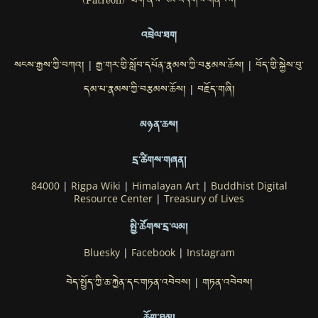
(Patreon) ཐོག་ནས་རམ་འདེགས་གནོངས།
འབྲེལ་ཐག
སངས་རྒྱས་ཀྱི་བཀའ།
རྒྱ་གར་གྱི་སློབ་དཔོན་རྣམས་ཀྱི་བརྩམས་ཆོས།
བོད་གྱི་སྐྱེས་བུ་
|
|
དམ་པ་རྣམས་ཀྱི་བརྩམས་ཆོས།
བརྗོད་གཞི།
|
མཉན་ཆས།
དྲ་ཚིགས་གཞན།
84000
|
Rigpa Wiki
|
Himalayan Art
|
Buddhist Digital
Resource Center
|
Treasury of Lives
སྤྱི་ཚོགས་དྲ་ལམ།
Bluesky
|
Facebook
|
Instagram
བེད་སྤྱོད་ཀྱི་ཆ་རྐྱེན་དང་གཏན་འབེབས།
གཏན་འབེབས།
|