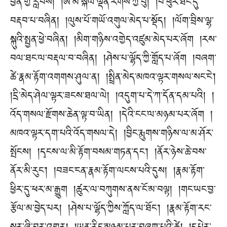
བྱིན་གྱི་རློབས། །ཨེ་མ་སྐལ་ལྡན་རིགས་ཀྱི་བུ། །བེ་ཕུར་ཐང་དུ་
བརྡབ་པ་བཞིན། །ལུས་པོ་གཡོ་འགུལ་མེད་པ་སྡོད། །ལོག་བྲིས་ལྷ་
སྐུའི་སྤྱན་ཕྱེ་བཞིན། །མིག་གཉིས་འགྱེད་འཛུམ་མེད་པར་ཞོག །རས་
བལ་ཐང་ལ་བརྡལ་བ་བཞིན། །ཤེས་པ་ལྷོད་ཀྱི་གློད་པ་ཞོག །བཞག་
ཚེ་རྣམ་རྟོག་འགགས་ཤུལ་ན། །སྤྲིན་མེད་མཁའ་ལྟར་གསལ་སང་ངེ་།
།དྲི་མེད་ཤེལ་ལྟར་ཟངས་ཐལ་ལེ། །འདུག་པ་དེ་ཀ་དོན་དམ་པའི། །
འོད་གསལ་རྫོགས་ཆེན་ལྟ་བ་ཡིན། །དེའི་ངང་ལ་མཉམ་པར་ཞོག །
མཁའ་ལྟར་དག་པའི་འོད་གསལ་དེ། །བྱིང་རྨུགས་གཉིས་ལ་མ་ཤོར་
སྤོངས། །དྭངས་ལ་མི་རྟོག་བསམ་གཏན་དང་། །ནོར་ཉེས་ཆེ་བས་
ནོར་མི་རུང་། །བཟང་ངན་རྣམ་རྟོག་ལངས་པའི་དུས། །རྣམ་རྟོག་
ཕྱིར་དུ་ཕར་མ་རྒྱུག །ཚུར་ལ་བཀུགས་ནས་ངོ་མ་བལྟ། །གང་ཡང་བྱ་
རྩོལ་མ་བྱེད་པར། །ཤེས་པ་ལྷོད་ཀྱིས་ཀློད་ལ་ཐོང་། །རྣམ་རྟོག་རང་