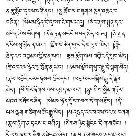
སར་ཞི་བར་འགྱུར། །ཡུན་རིང་མཉམ་པར་བཞག་པའི་ཚེ། །དཔེར་
ན་ཆུ་རྙོག་དྭངས་པའི་ནང་། །སྣ་ཚོགས་གཟུགས་སྙན་འཆར་བ་
བཞིན། །སེམས་ཉིད་ཇེ་དྭངས་ཇེ་གསལ་དུ། །སོང་ནས་སྤྱན་དང་
མངོན་ཤེས་སོགས། །ཡོན་ཏན་མང་པོ་འབད་མེད་འཆར། །ཨོ་རྒྱན་
དངོས་སུ་བྱོན་ན་ཡང་། །རྫོགས་ཆེན་ལྟ་བ་དེས་ལྷག་མེད། །ཀློང་
ཆེན་རབ་འབྱམས་བྱོན་ན་ཡང་། །རྣམ་རྟོག་ལམ་འཁྱེར་དེ་ལྷག་མེད།
།རྗེ་འབངས་ཉེར་ལྔ་བྱོན་ན་ཡང་། །ཉམས་མྱོང་གསུང་རྒྱུ་དེ་ལྷག་མེད།
།རྣལ་འབྱོར་ང་རང་ཉམས་མྱོང་དང་། །འདྲ་ཡང་བསྒོམ་རྒྱུ་དེ་ལྷག་
མེད། །སོ་སོར་རྟོགས་པས་དཔྱད་ན་ཡང་། །རླུང་གིས་སྤྲིན་གཏོར་
མཁའ་མཐོང་བཞིན། །སེམས་ཉིད་སྟོང་གསལ་དེ་ཀ་མཐོང་། །དེ་
ལས་ལྷག་གཅིག་མཐོང་རྒྱུ་མེད། །མ་དཔྱད་རང་བབས་ངང་ལ་བཞག
།ཆུ་མ་རྙོག་ན་དྭངས་པ་བཞིན། །སེམས་ཉིད་སྟོང་པ་དེ་ཀ་མཐོང་། །
དེ་ལས་ལྷག་གཅིག་མཐོང་རྒྱུ་མེད། །ལྟ་བ་རྣམ་གྲངས་མང་ན་ཡང་།