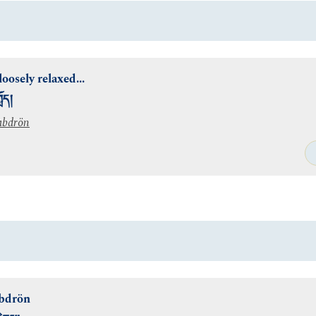
oosely relaxed...
ློད།
abdrön
abdrön