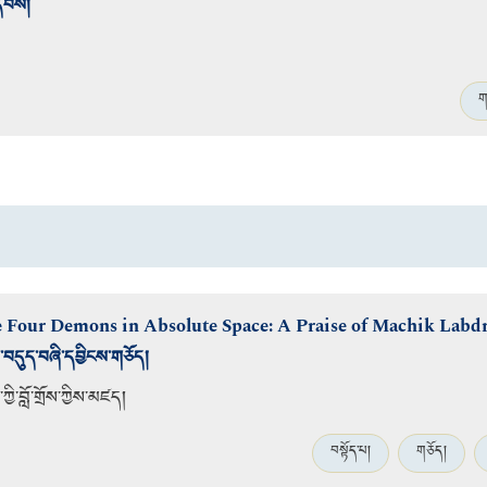
དེབས།
ག
 Four Demons in Absolute Space: A Praise of Machik Labd
་བདུད་བཞི་དབྱིངས་གཅོད།
ྱི་བློ་གྲོས་ཀྱིས་མཛད།
བསྟོད་པ།
གཅོད།