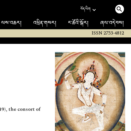
བོད་ཡིག
ལས་འཆར།
འཕྲིན་གསར།
ང་ཚོའི་སྐོར།
ཞལ་འདེབས།
ISSN 2753-4812
), the consort of