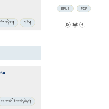
EPUB
PDF
སོལ་འདེབས།
གཅོད།
rön
མཁའ་འགྲོའི་ཆོས་མཛོད་ཆེན་མོ།