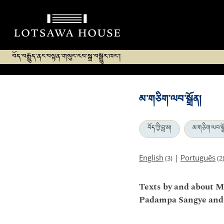
བོད་བརྒྱུད་ནང་བསྟན་གསུང་རབ་སྒྲ་བསྒྱུར་ཁང་།
མ་གཅིག་ལབ་སྒྲོན།
བོད་ཀྱི་བླ་མ།
མ་གཅིག་ལབ་སྒྲ
English
|
Português
(3)
(2
Texts by and about M
Padampa Sangye and p