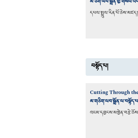
མ་ཅིག་ལབ་སྒྲོན་གྱི་གསོལ་འ
དཔལ་སྤྲུལ་རིན་པོ་ཆེས་མཛད།
བསྟོད་པ།
Cutting Through the
མ་གཅིག་ལབ་སྒྲོན་ལ་བསྟོད་པ
འཇམ་དབྱངས་མཁྱེན་བརྩེ་ཆོས་ཀ