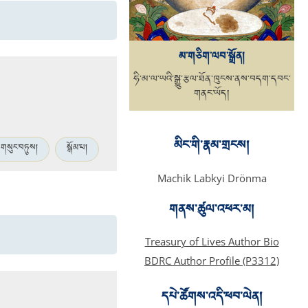
མ་གཅིག་ལབ་སྒྲོན།
ཧི་མ་ལ་ཡའི་སྒྱུ་རྩལ་ཐོན་ཁུངས་ནས་བདག་དབང་
གནང་ཡོད།
མིང་གི་རྣམ་གྲངས།
གསུང་བཏུས།
སྒོམ་པ།
Machik Labkyi Drönma
གནས་ཚུལ་འཕར་མ།
Treasury of Lives Author Bio
BDRC Author Profile (P3312)
དཔེ་ཚོགས་འདི་ཕབ་ལེན།