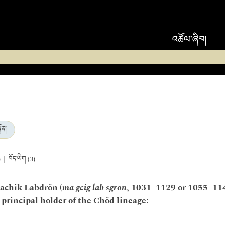
འཚོལ་ཞིབ།
ོན།
བོད་ཡིག
|
)
(3)
achik Labdrön (
ma gcig lab sgron
, 1031–1129 or 1055–1149
rincipal holder of the Chöd lineage: