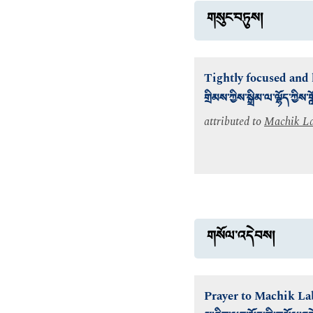
གསུང་བཏུས།
Tightly focused and l
གྲིམས་ཀྱིས་སྒྲིམ་ལ་ལྷོད་ཀྱིས་ག
attributed to
Machik L
གསོལ་འདེབས།
Prayer to Machik L