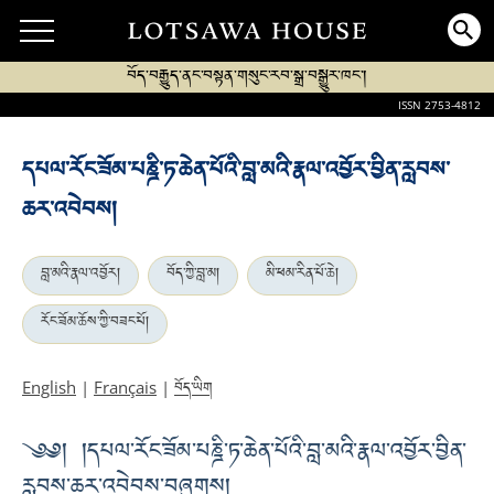
བོད་བརྒྱུད་ནང་བསྟན་གསུང་རབ་སྒྲ་བསྒྱུར་ཁང་།
ISSN 2753-4812
དཔལ་རོང་ཟོམ་པཎྜི་ཏ་ཆེན་པོའི་བླ་མའི་རྣལ་འབྱོར་བྱིན་རླབས་
ཆར་འབེབས།
བླ་མའི་རྣལ་འབྱོར།
བོད་ཀྱི་བླ་མ།
མི་ཕམ་རིན་པོ་ཆེ།
རོང་ཟོམ་ཆོས་ཀྱི་བཟང་པོ།
བོད་ཡིག
English
|
Français
|
༄༅། །དཔལ་རོང་ཟོམ་པཎྜི་ཏ་ཆེན་པོའི་བླ་མའི་རྣལ་འབྱོར་བྱིན་
རླབས་ཆར་འབེབས་བཞུགས།