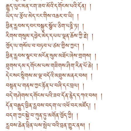
རྒྱུད་ལུང་མན་ངག་ཟབ་མོའི་དགོངས་པའི་དོན། །
ཡིད་ལ་རྩོལ་མེད་ངང་གིས་འཆར་བ་ཡི། །
བྱིན་རླབས་དབང་བསྐུར་སྩོལ་ཅིག་པཎྜི་ཏ། །
རིགས་གསུམ་དབྱེར་མེད་དཔལ་ལྡན་ཆོས་ཀྱི་རྗེ། །
ཁྱོད་ལ་གསོལ་བ་བཏབ་པ་ཙམ་གྱིས་ཀྱང་། །
བྱིན་རླབས་སྣང་བ་མངོན་སུམ་མཐོང་ཞེས་གྲགས། །
ཐུགས་དམ་དགོངས་པས་གཟིགས་ཤིག་རིན་པོ་ཆེ། །
དེང་སང་སྙིགས་མ་ལྔ་བདོའི་མཐུས་མནར་བས། །
བསྟན་པ་གནས་ཀྱང་རྟོན་པ་བཞི་དང་བྲལ། །
བདེ་གཤེགས་དགོངས་པའི་ཟབ་དོན་རྙེད་དཀའ་བས། །
དོན་བརྒྱུད་བྱིན་རླབས་བདག་ལ་འཕོ་བར་མཛོད། །
བདག་ཀྱང་སྐྱེ་བ་ཀུན་ཏུ་མགོན་ཁྱོད་ཀྱི། །
རླབས་ཆེན་ཕྲིན་ལས་སྤེལ་བའི་བྲན་གྱུར་ནས། །