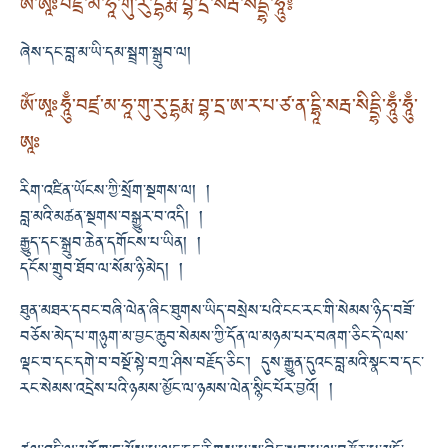
ཨོཾ་ཨཱཿབཛྲ་མ་ཧཱ་གུ་རུ་དྷརྨ་བྷ་དྲ་སརྦ་སིདྡྷི་ཧཱུྃ༔
ཞེས་དང་བླ་མ་ཡི་དམ་སྦྲག་སྒྲུབ་ལ།
ཨོཾ་ཨཱཿཧཱུྃ་བཛྲ་མ་ཧཱ་གུ་རུ་དྷརྨ་བྷ་དྲ་ཨ་ར་པ་ཙ་ན་དྷཱི་སརྦ་སིདྡྷི་ཧཱུྃ་ཧཱུྃ་
ཨཱཿ
རིག་འཛིན་ཡོངས་ཀྱི་སྲོག་སྔགས་ལ། །
བླ་མའི་མཚན་སྔགས་བསྒྱུར་བ་འདི། །
རྒྱུད་དང་སྒྲུབ་ཆེན་དགོངས་པ་ཡིན། །
དངོས་གྲུབ་ཐོབ་ལ་སོམ་ཉི་མེད། །
ཐུན་མཐར་དབང་བཞི་ལེན་ཞིང་ཐུགས་ཡིད་བསྲེས་པའི་ངང་རང་གི་སེམས་ཉིད་བཟོ་
བཅོས་མེད་པ་གཉུག་མ་བྱང་ཆུབ་སེམས་ཀྱི་དོན་ལ་མཉམ་པར་བཞག་ཅིང་དེ་ལས་
ལྡང་བ་དང་དགེ་བ་བསྔོ་སྟེ་བཀྲ་ཤིས་བརྗོད་ཅིང་། དུས་རྒྱུན་དུའང་བླ་མའི་སྣང་བ་དང་
རང་སེམས་འདྲེས་པའི་ཉམས་མྱོང་ལ་ཉམས་ལེན་སྙིང་པོར་བྱའོ། །