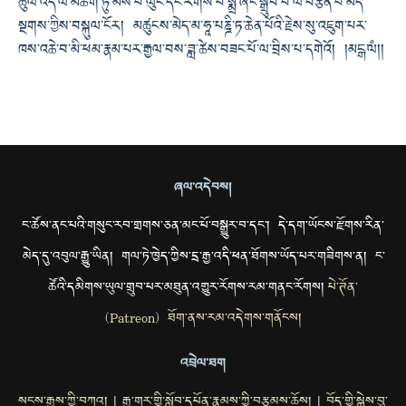
ཚུལ་འདི་ལ་མཆོག་ཏུ་མོས་པ་ལུང་དང་རིགས་པ་སྨྲ་ཞིང་སྒྲུབ་པ་ལ་བརྩོན་པ་མདོ་
སྔགས་ཀྱིས་བསྐུལ་ངོར། མཚུངས་མེད་མ་ཧཱ་པཎྜི་ཏ་ཆེན་པོའི་རྗེས་སུ་འཇུག་པར་
ཁས་འཆེ་བ་མི་ཕམ་རྣམ་པར་རྒྱལ་བས་ཟླ་ཚེས་བཟང་པོ་ལ་བྲིས་པ་དགེའོ། །མངྒ་ལཾ།།
ཞལ་འདེབས།
ང་ཚོས་ནང་པའི་གསུང་རབ་གྲགས་ཅན་མང་པོ་བསྒྱུར་བ་དང་། དེ་དག་ཡོངས་རྫོགས་རིན་
མེད་དུ་འབུལ་རྒྱུ་ཡིན། གལ་ཏེ་ཁྱེད་ཀྱིས་དྲ་རྒྱ་འདི་ཕན་ཐོགས་ཡོད་པར་གཟིགས་ན། ང་
ཚོའི་དམིགས་ཡུལ་གྲུབ་པར་མཐུན་འགྱུར་རོགས་རམ་གནང་རོགས།
པེ་ཊོན་
(Patreon) ཐོག་ནས་རམ་འདེགས་གནོངས།
འབྲེལ་ཐག
སངས་རྒྱས་ཀྱི་བཀའ།
རྒྱ་གར་གྱི་སློབ་དཔོན་རྣམས་ཀྱི་བརྩམས་ཆོས།
བོད་གྱི་སྐྱེས་བུ་
|
|