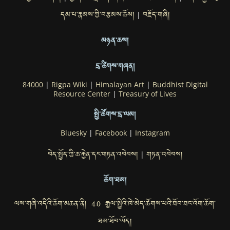
དམ་པ་རྣམས་ཀྱི་བརྩམས་ཆོས།
བརྗོད་གཞི།
|
མཉན་ཆས།
དྲ་ཚིགས་གཞན།
84000
|
Rigpa Wiki
|
Himalayan Art
|
Buddhist Digital
Resource Center
|
Treasury of Lives
སྤྱི་ཚོགས་དྲ་ལམ།
Bluesky
|
Facebook
|
Instagram
བེད་སྤྱོད་ཀྱི་ཆ་རྐྱེན་དང་གཏན་འབེབས།
གཏན་འབེབས།
|
ཆོག་ཐམ།
ལས་གཞི་འདིའི་ཆོག་མཆན་ནི། 4.0 རྒྱལ་སྤྱིའི་ཁེ་མེད་ཚོགས་པའི་ཐོབ་ཐང་འོག་ཆོག་
ཐམ་ཐོབ་ཡོད།