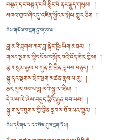
བསྟན་དང་བསྟན་པའི་སྙིང་པོ་ནང་རྒྱུད་གསུམ། །
མཁའ་ཁྱབ་ཞིང་དུ་འཛིན་སྐྱོངས་སྤེལ་གྱུར་ཅིག །
ཅེས་གསོལ་བ་དྲག་ཏུ་བཏབ་ལ།
བླ་མའི་ཐུགས་ཀར་ཟླ་སྟེང་དྷིཿཡིག་མཐར། །
གསང་སྔགས་སྙིང་པོས་བསྐོར་བའི་འོད་ཟེར་གྱིས། །
རྩ་གསུམ་རྒྱལ་བ་ཀུན་གྱི་བྱིན་རླབས་བཅུད། །
སྐུ་དང་སྔགས་ཕྲེང་ཕྱག་མཚན་རྣམ་པ་རུ། །
ཆར་ལྟར་བབ་པ་བླ་མའི་སྐུ་ལ་ཐིམ། །
དེ་ལས་ཡེ་ཤེས་བདུད་རྩིའི་རྒྱུན་བབ་པས། །
སྐུ་གསུང་ཐུགས་ཀྱི་བྱིན་རླབས་ཐོབ་པར་གྱུར། །
ཅེས་དམིགས་པ་དང་མོས་གུས་དྲག་པོས།