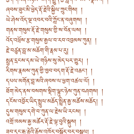
ཕྱག་གཡོན་མཉམ་བཞག་རྒྱུད་ཀྱི་གླེགས་བམ་བསྣམས། །
ཞབས་ཟུང་མི་ཕྱེད་རྡོ་རྗེའི་སྐྱིལ་ཀྲུང་གིས། །
ཡེ་ཤེས་འོད་ལྔ་འབར་བའི་ཀློང་ན་བཞུགས། །
གནས་གསུམ་རྡོ་རྗེ་གསུམ་གྱི་ས་བོན་ལས། །
འོད་འཕྲོས་རྩ་གསུམ་རྒྱལ་བ་རབ་འབྱམས་ཀུན། །
རྗེ་བཙུན་བླ་མ་མཆོག་གི་རྣམ་པ་རུ། །
སྤྱན་དྲངས་དམ་ཡེ་གཉིས་སུ་མེད་པར་གྱུར། །
རིགས་རྣམས་ཀུན་གྱི་ཁྱབ་བདག་རྡོ་རྗེ་འཆང་། །
དཔལ་མགོན་བླ་མའི་ཞབས་ལ་ཕྱག་འཚལ་ལོ། །
ཐོག་མེད་ནས་བསགས་སྡིག་ལྟུང་ཉེས་ཀུན་བཤགས། །
དངོས་འབྱོར་ཡིད་སྤྲུལ་མཆོད་སྤྲིན་རྒྱ་མཚོས་མཆོད། །
དུས་གསུམ་དགེ་བ་ཀུན་ལ་རྗེས་ཡི་རངས། །
འགྲོ་ཁམས་རྒྱ་མཚོར་རྡོ་རྗེ་ལྟ་བུའི་སྐུས། །
ཟབ་དང་རྒྱ་ཆེའི་ཆོས་འཁོར་བསྐོར་བར་བསྐུལ། །