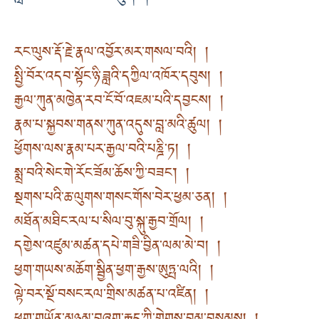
རང་ལུས་རྡོ་རྗེ་རྣལ་འབྱོར་མར་གསལ་བའི། །
སྤྱི་བོར་འདབ་སྟོང་ཉི་ཟླའི་དཀྱིལ་འཁོར་དབུས། །
རྒྱལ་ཀུན་མཁྱེན་རབ་ངོ་བོ་འཇམ་པའི་དབྱངས། །
རྣམ་པ་སྐྱབས་གནས་ཀུན་འདུས་བླ་མའི་ཚུལ། །
ཕྱོགས་ལས་རྣམ་པར་རྒྱལ་བའི་པཎྜི་ཏ། །
སྨྲ་བའི་སེང་གེ་རོང་ཟོམ་ཆོས་ཀྱི་བཟང་། །
སྔགས་པའི་ཆ་ལུགས་གསང་གོས་བེར་ཕྱམ་ཅན། །
མཐོན་མཐིང་རལ་པ་སིལ་བུ་སྐུ་རྒྱབ་གྲོལ། །
དགྱེས་འཛུམ་མཚན་དཔེ་གཟི་བྱིན་ལམ་མེ་བ། །
ཕྱག་གཡས་མཆོག་སྦྱིན་ཕྱག་རྒྱས་ཨུཏྤ་ལའི། །
ལྟེ་བར་སྔོ་བསང་རལ་གྲིས་མཚན་པ་འཛིན། །