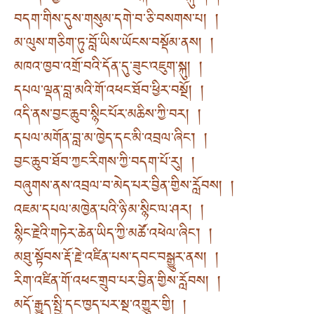
བདག་གིས་དུས་གསུམ་དགེ་བ་ཅི་བསགས་པ། །
མ་ལུས་གཅིག་ཏུ་བློ་ཡིས་ཡོངས་བསྡོམ་ནས། །
མཁའ་ཁྱབ་འགྲོ་བའི་དོན་དུ་ཟུང་འཇུག་སྐུ། །
དཔལ་ལྡན་བླ་མའི་གོ་འཕང་ཐོབ་ཕྱིར་བསྔོ། །
འདི་ནས་བྱང་ཆུབ་སྙིང་པོར་མཆིས་ཀྱི་བར། །
དཔལ་མགོན་བླ་མ་ཁྱེད་དང་མི་འབྲལ་ཞིང་། །
བྱང་ཆུབ་ཐོབ་ཀྱང་རིགས་ཀྱི་བདག་པོ་རུ། །
བཞུགས་ནས་འབྲལ་བ་མེད་པར་བྱིན་གྱིས་རློབས། །
འཇམ་དཔལ་མཁྱེན་པའི་ཉི་མ་སྙིང་ལ་ཤར། །
སྙིང་རྗེའི་གཏེར་ཆེན་ཡིད་ཀྱི་མཚོ་འཕེལ་ཞིང་། །
མཐུ་སྟོབས་རྡོ་རྗེ་འཛིན་པས་དབང་བསྒྱུར་ནས། །
རིག་འཛིན་གོ་འཕང་གྲུབ་པར་བྱིན་གྱིས་རློབས། །
མདོ་རྒྱུད་སྤྱི་དང་ཁྱད་པར་སྔ་འགྱུར་གྱི། །