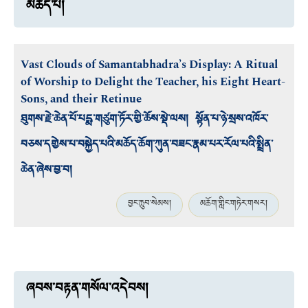
མཆོད་པ།
Vast Clouds of Samantabhadra’s Display: A Ritual
of Worship to Delight the Teacher, his Eight Heart-
Sons, and their Retinue
ཐུགས་རྗེ་ཆེན་པོ་པདྨ་གཙུག་ཏོར་གྱི་ཆོས་སྡེ་ལས། སྟོན་པ་ཉེ་སྲས་འཁོར་
བཅས་དགྱེས་པ་བསྐྱེད་པའི་མཆོད་ཆོག་ཀུན་བཟང་རྣམ་པར་རོལ་པའི་སྤྲིན་
ཆེན་ཞེས་བྱ་བ།
བྱང་ཆུབ་སེམས།
མཆོག་གླིང་གཏེར་གསར།
ཞབས་བརྟན་གསོལ་འདེབས།