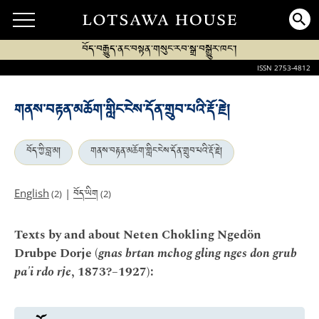
བོད་བརྒྱུད་ནང་བསྟན་གསུང་རབ་སྒྲ་བསྒྱུར་ཁང་།
ISSN 2753-4812
གནས་བརྟན་མཆོག་གླིང་ངེས་དོན་གྲུབ་པའི་རྡོ་རྗེ།
བོད་ཀྱི་བླ་མ།
གནས་བརྟན་མཆོག་གླིང་ངེས་དོན་གྲུབ་པའི་རྡོ་རྗེ།
བོད་ཡིག
English
|
(2)
(2)
Texts by and about Neten Chokling Ngedön
Drubpe Dorje (
gnas brtan mchog gling nges don grub
pa'i rdo rje
, 1873?–1927):