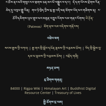
ང་ཚོས་ནང་པའི་གསུང་རབ་གྲགས་ཅན་མང་པོ་བསྒྱུར་བ་དང་། དེ་དག་ཡོངས་རྫོགས་རིན་
མེད་དུ་འབུལ་རྒྱུ་ཡིན། གལ་ཏེ་ཁྱེད་ཀྱིས་དྲ་རྒྱ་འདི་ཕན་ཐོགས་ཡོད་པར་གཟིགས་ན། ང་
ཚོའི་དམིགས་ཡུལ་གྲུབ་པར་མཐུན་འགྱུར་རོགས་རམ་གནང་རོགས།
པེ་ཊོན་
(Patreon) ཐོག་ནས་རམ་འདེགས་གནོངས།
འབྲེལ་ཐག
སངས་རྒྱས་ཀྱི་བཀའ།
རྒྱ་གར་གྱི་སློབ་དཔོན་རྣམས་ཀྱི་བརྩམས་ཆོས།
བོད་གྱི་སྐྱེས་བུ་
|
|
དམ་པ་རྣམས་ཀྱི་བརྩམས་ཆོས།
བརྗོད་གཞི།
|
མཉན་ཆས།
དྲ་ཚིགས་གཞན།
84000
|
Rigpa Wiki
|
Himalayan Art
|
Buddhist Digital
Resource Center
|
Treasury of Lives
སྤྱི་ཚོགས་དྲ་ལམ།