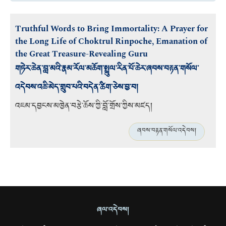
Truthful Words to Bring Immortality: A Prayer for
the Long Life of Choktrul Rinpoche, Emanation of
the Great Treasure-Revealing Guru
གཏེར་ཆེན་བླ་མའི་རྣམ་རོལ་མཆོག་སྤྲུལ་རིན་པོ་ཆེར་ཞབས་བརྟན་གསོལ་
འདེབས་འཆི་མེད་གྲུབ་པའི་བདེན་ཚིག་ཅེས་བྱ་བ།
འཇམ་དབྱངས་མཁྱེན་བརྩེ་ཆོས་ཀྱི་བློ་གྲོས་ཀྱིས་མཛད།
ཞབས་བརྟན་གསོལ་འདེབས།
ཞལ་འདེབས།