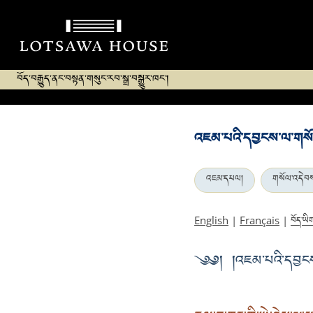
བོད་བརྒྱུད་ནང་བསྟན་གསུང་རབ་སྒྲ་བསྒྱུར་ཁང་།
འཇམ་པའི་དབྱངས་ལ་གས
འཇམ་དཔལ།
གསོལ་འདེབ
བོད་ཡི
English
|
Français
|
༄༅། །འཇམ་པའི་དབྱང