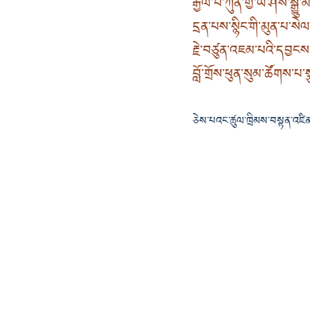
རྒྱལ་བ་ཀུན་གྱི་ཡེ་ཤེས་སྒྱུ་མ
དྲན་པས་སྙིང་གི་མུན་པ་ས
རྗེ་བཙུན་འཇམ་པའི་དབྱང
བློ་གྲོས་ཕུན་སུམ་ཚོགས་པ
ཅེས་པའང་ཚུལ་ཁྲིམས་བསྟན་འཛིན་