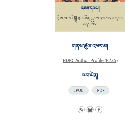
འཇམ་དཔལ།
ཧི་མ་ལ་ཡའི་སྒྱུ་རྩལ་ཐོན་ཁུངས་ནས་བདག་དབང་
གནང་ཡོད།
གནས་ཚུལ་འཕར་མ།
BDRC Author Profile (P235)
ཕབ་ལེན།
EPUB
PDF