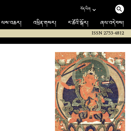
བོད་ཡིག
ལས་འཆར།
འཕྲིན་གསར།
ང་ཚོའི་སྐོར།
ཞལ་འདེབས།
ISSN 2753-4812