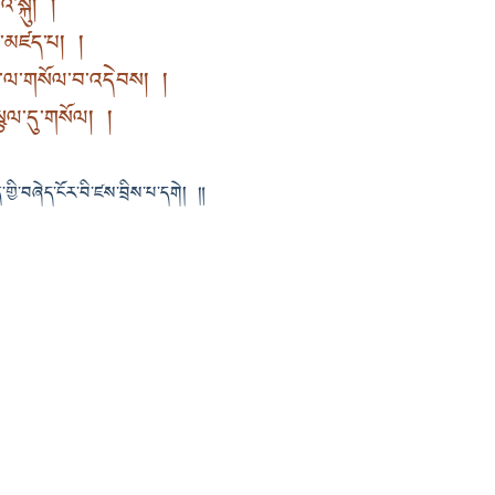
འི་སྐུ། །
ེལ་མཛད་པ། །
ས་ལ་གསོལ་བ་འདེབས། །
་སྩལ་དུ་གསོལ། །
གྱི་བཞེད་ངོར་བི་ཛས་བྲིས་པ་དགེ། ༎