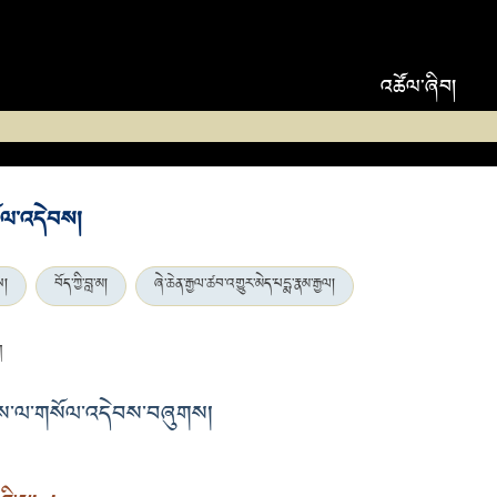
འཚོལ་ཞིབ།
ོལ་འདེབས།
ས།
བོད་ཀྱི་བླ་མ།
ཞེ་ཆེན་རྒྱལ་ཚབ་འགྱུར་མེད་པདྨ་རྣམ་རྒྱལ།
ག
ས་ལ་གསོལ་འདེབས་བཞུགས།