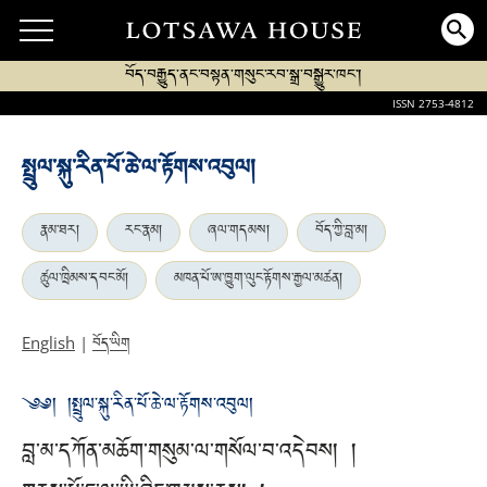
བོད་བརྒྱུད་ནང་བསྟན་གསུང་རབ་སྒྲ་བསྒྱུར་ཁང་།
ISSN 2753-4812
སྤྲུལ་སྐུ་རིན་པོ་ཆེ་ལ་རྟོགས་འབུལ།
རྣམ་ཐར།
རང་རྣམ།
ཞལ་གདམས།
བོད་ཀྱི་བླ་མ།
ཚུལ་ཁྲིམས་དབང་མོ།
མཁན་པོ་ཨ་ཁྱུག་ལུང་རྟོགས་རྒྱལ་མཚན།
བོད་ཡིག
English
|
༄༅། །སྤྲུལ་སྐུ་རིན་པོ་ཆེ་ལ་རྟོགས་འབུལ།
བླ་མ་དཀོན་མཆོག་གསུམ་ལ་གསོལ་བ་འདེབས། །