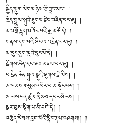
སྐྱིད་སྡུག་ལེགས་ཉེས་ཅི་བྱུང་ཡང། །
ཁྱེད་སྤྲུལ་སྐུའི་ཐུགས་རྗེས་འཛིན་པར་ཞུ། །
མ་འགྲོ་དྲུག་འཁོར་བའི་རྒྱ་མཚོ་དེ། །
གནས་དག་པའི་ཞིང་ལ་འདྲེན་པར་ཞུ། །
མ་རུང་དུག་ལྔའི་ཕུང་པོ་དེ། །
རྫོགས་ཆེན་རང་ཞལ་མཇལ་བར་ཞུ། །
ཕ་དྲིན་ཆེན་སྤྲུལ་སྐུའི་ཐུགས་རྗེ་ཡིས། །
མ་ཁམས་གསུམ་འཁོར་བ་མ་སྟོང་བར། །
མ་ལས་ངན་ཚུལ་ཁྲིམས་དབང་མོ་ངས། །
སྔར་བྱས་སྡིག་པ་མི་དགེ་དེ། །
འགྱོད་སེམས་དྲག་པོའི་སྙིང་ནས་བཤགས།། །།