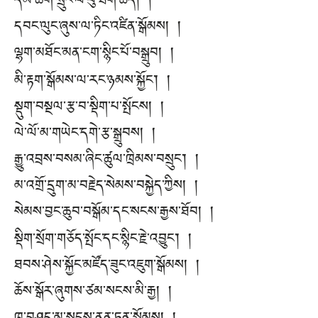
དམ་ཚིག་སྲུང་ལ་ཕུ་ཐག་ཆོད། །
དབང་ལུང་ཞུས་ལ་ཏིང་འཛིན་སྒོམས། །
ལྷག་མཐོང་མན་ངག་སྙིང་པོ་བསྒྲུབ། །
མི་རྟག་སྒོམས་ལ་རང་ཉམས་སྐྱོང་། །
སྡུག་བསྔལ་རྩ་བ་སྡིག་པ་སྤོངས། །
ལེ་ལོ་མ་གཡེང་དགེ་རྩ་སྒྲུབས། །
རྒྱུ་འབྲས་བསམ་ཞིང་ཚུལ་ཁྲིམས་བསྲུང་། །
མ་འགྲོ་དྲུག་མ་བརྗེད་སེམས་བསྐྱེད་ཀྱིས། །
སེམས་བྱང་ཆུབ་བསྒོམ་དང་སངས་རྒྱས་ཐོབ། །
སྡིག་སྲོག་གཅོད་སྤོང་དང་སྙིང་རྗེ་འབྱུང་། །
ཐབས་ཤེས་སྐྱོང་མཛོད་ཟུང་འཇུག་སྒོམས། །
ཆོས་སྒོར་ཞུགས་ཙམ་སངས་མི་རྒྱ། །