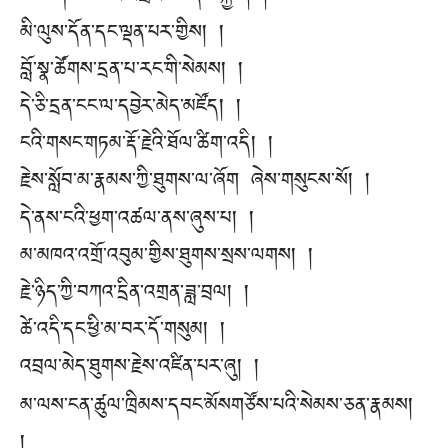
མི་ལུས་དོན་དང་ལྡན་པར་གྱིས། །
བློ་སྣ་ཚོགས་དྲན་པ་རང་གི་སེམས། །
དེ་ཅི་དྲན་ངང་ལ་དབྱེར་མེད་མཛོད། །
ངའི་གསང་གཏམ་རྡོ་རྗེའི་ཐོལ་ཚིག་འདི། །
རྗེས་སློབ་མ་རྣམས་ཀྱི་ཐུགས་ལ་ཞོག ཞེས་གསུངས་སོ། །
དེ་ནས་ངའི་ཕྱག་འཚལ་ནས་ཞུས་པ། །
མ་མཁའ་འགྲོ་འབུམ་གྱིས་ཐུགས་སྲས་ལགས། །
རྗེ་ཉིད་ཀྱི་བཀའ་དྲིན་འགྲན་ཟླ་བྲལ། །
ཚེ་འདི་དང་ཕྱི་མ་བར་དོ་གསུམ། །
འབྲལ་མེད་ཐུགས་རྗེས་འཛིན་པར་ཞུ། །
མ་ལས་ངན་ཚུལ་ཁྲིམས་དབང་མོསགཙོས་པའི་སེམས་ཅན་རྣམས།
།