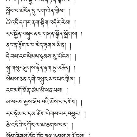
ཁ་བཤད་མ་སྦྱངས་ནན་ཏན་སྒོམས། །
སློབ་པ་མངོན་དུ་ལག་ལེན་གྱིས། །
ཚེ་འདི་དཀར་ནག་སྡིག་འདོར་རེམ། །
རང་སྐྱོན་བསྐྲུང་ནས་གཞན་སྐྱོན་སྒྲོགས། །
ནང་ན་རྟོགས་པ་མེད་རྟགས་ཡིན། །
དེ་བས་རང་སེམས་ཉམས་སུ་ལོངས། །
སྐུ་གསུང་ཐུགས་རྟེན་རྟག་ཏུ་མཆོད། །
སེམས་ཅན་དགེ་བསྐུར་ཡང་ཡང་གྱིས། །
རང་མགོ་ཐོན་ཙམ་མི་ཕན་པས། །
མ་སངས་རྒྱས་ཐོབ་པའི་མོས་པ་དགོས། །
རང་སྡོམ་པ་དམ་ཚིག་ལེགས་པར་བསྲུང་། །
ཚེ་འདིའི་དཀོར་ལ་མ་ཆགས་པར། །