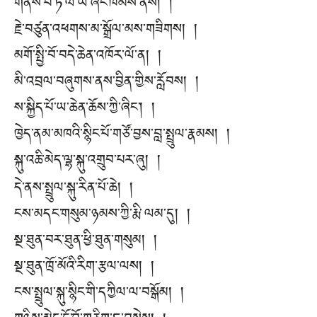
གནས་པོ་ཏ་ལ་ཡི་ཞིང་ཁམས་ནས། །
རྗེ་བཙུན་འཕགས་མ་སྒྲོལ་མས་གཟིགས། །
མགོ་སྤྱི་བོ་བདེ་ཆེན་འཁོར་ལོ་ན། །
མི་འབྲལ་བཞུགས་ནས་བྱིན་གྱིས་རློབས། །
ས་སྐྱིད་པོ་ཡ་ཆེན་ཆོས་ཀྱི་ཞིང་། །
ཁྱེད་ནམ་མཁའི་སྙིང་པོ་གཙོ་བྱས་བླ་སྤྲུལ་རྣམས། །
སྐུ་འཆི་མེད་ལྷ་སྐུ་འགྲུབ་པར་ཞུ། །
དེ་ནས་སྤྲུལ་སྐུ་རིན་པོ་ཆེ། །
ངས་མདང་གསུམ་ཉམས་ཀྱི་རྨི་ལམ་དུ། །
སྔ་ཐུན་བར་ཐུན་ཕྱི་ཐུན་གསུམ། །
སྔ་ཐུན་ཁྲོ་མོའི་རིག་རྩལ་ལས། །
ངས་སྤྲུལ་སྐུ་སྙིང་གི་དཀྱིལ་ལ་བསྒོམ། །