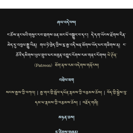
ཞལ་འདེབས།
ང་ཚོས་ནང་པའི་གསུང་རབ་གྲགས་ཅན་མང་པོ་བསྒྱུར་བ་དང་། དེ་དག་ཡོངས་རྫོགས་རིན་
མེད་དུ་འབུལ་རྒྱུ་ཡིན། གལ་ཏེ་ཁྱེད་ཀྱིས་དྲ་རྒྱ་འདི་ཕན་ཐོགས་ཡོད་པར་གཟིགས་ན། ང་
ཚོའི་དམིགས་ཡུལ་གྲུབ་པར་མཐུན་འགྱུར་རོགས་རམ་གནང་རོགས།
པེ་ཊོན་
(Patreon) ཐོག་ནས་རམ་འདེགས་གནོངས།
འབྲེལ་ཐག
སངས་རྒྱས་ཀྱི་བཀའ།
རྒྱ་གར་གྱི་སློབ་དཔོན་རྣམས་ཀྱི་བརྩམས་ཆོས།
བོད་གྱི་སྐྱེས་བུ་
|
|
དམ་པ་རྣམས་ཀྱི་བརྩམས་ཆོས།
བརྗོད་གཞི།
|
མཉན་ཆས།