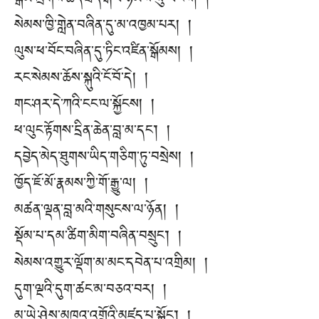
སྒོམ་ཁྲེགས་ཆོད་ཐོད་རྒལ་ཉམས་སུ་ལོངས། །
སེམས་ཁྱི་གླེན་བཞིན་དུ་མ་འཁྱམ་པར། །
ལུས་ཕ་བོང་བཞིན་དུ་ཏིང་འཛིན་སྒོམས། །
རང་སེམས་ཆོས་སྐུའི་ངོ་བོ་དེ། །
གང་ཤར་དེ་ཀའི་ངང་ལ་སྐྱོངས། །
ཕ་ལུང་རྟོགས་དྲིན་ཆེན་བླ་མ་དང་། །
དབྱེད་མེད་ཐུགས་ཡིད་གཅིག་ཏུ་བསྲེས། །
ཁྱོད་ཇོ་མོ་རྣམས་ཀྱི་གོ་རྒྱུ་ལ། །
མཚན་ལྡན་བླ་མའི་གསུངས་ལ་ཉོན། །
སྡོམ་པ་དམ་ཚིག་མིག་བཞིན་བསྲུང་། །
སེམས་འགྱུར་ལྡོག་མ་མང་དབེན་པ་འགྲིམ། །
དུག་ལྔའི་དུག་ཚང་མ་བཅའ་བར། །
མ་ཡེ་ཤེས་མཁའ་འགྲོའི་མཛད་པ་སྐྱོང་། །