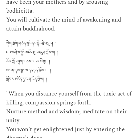
have been your mothers and by arousing
bodhicitta.
You will cultivate the mind of awakening and
attain buddhahood.
སྡིག་སྲོག་གཅོད་སྤོང་དང་སྙིང་རྗེ་འབྱུང་། །
ཐབས་ཤེས་སྐྱོང་མཛོད་ཟུང་འཇུག་སྒོམས། །
ཆོས་སྒོར་ཞུགས་ཙམ་སངས་མི་རྒྱ། །
ཁ་བཤད་མ་སྦྱངས་ནན་ཏན་སྒོམས། །
སློབ་པ་མངོན་དུ་ལག་ལེན་གྱིས། །
"When you distance yourself from the toxic act of
killing, compassion springs forth.
Nurture method and wisdom; meditate on their
unity.
You won’t get enlightened just by entering the