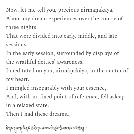
Now, let me tell you, precious nirmāṇakāya,
About my dream experiences over the course of
three nights
That were divided into early, middle, and late
sessions.
In the early session, surrounded by displays of
the wrathful deities’ awareness,
I meditated on you, nirmāṇakāya, in the center of
my heart.
I mingled inseparably with your essence,
And, with no fixed point of reference, fell asleep
in a relaxed state.
Then I had these dreams…
དེ་ནས་སྤྲུལ་སྐུ་རིན་པོ་ཆེའི་ཞལ་ནས་ཨ་ཨེ་ཚུལ་ཁྲིམས་དབང་མོ་ཁྱོད། །