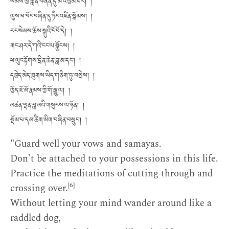
སེམས་ཁྱི་གླེན་བཞིན་དུ་མ་འཁྱམ་པར། །
ལུས་ཕ་བོང་བཞིན་དུ་ཏིང་འཛིན་སྒོམས། །
རང་སེམས་ཆོས་སྐུའི་ངོ་བོ་དེ། །
གང་ཤར་དེ་ཀའི་ངང་ལ་སྐྱོངས། །
ཕ་ལུང་རྟོགས་དྲིན་ཆེན་བླ་མ་དང་། །
དབྱེད་མེད་ཐུགས་ཡིད་གཅིག་ཏུ་བསྲེས། །
ཁྱོད་ཇོ་མོ་རྣམས་ཀྱི་གོ་རྒྱུ་ལ། །
མཚན་ལྡན་བླ་མའི་གསུངས་ལ་ཉོན། །
སྡོམ་པ་དམ་ཚིག་མིག་བཞིན་བསྲུང་། །
"Guard well your vows and samayas.
Don’t be attached to your possessions in this life.
Practice the meditations of cutting through and
[6]
crossing over.
Without letting your mind wander around like a
raddled dog,