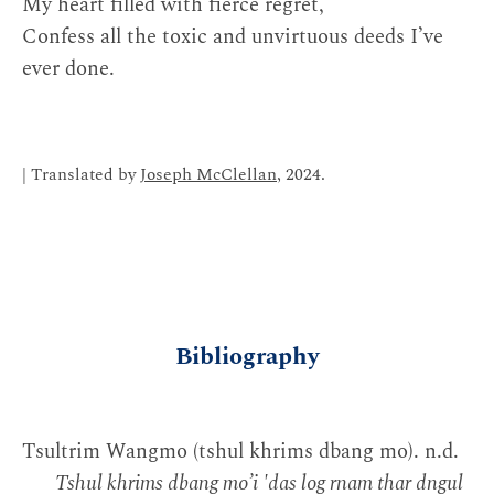
My heart filled with fierce regret,
Confess all the toxic and unvirtuous deeds I’ve
ever done.
| Translated by
Joseph McClellan
, 2024.
Bibliography
Tsultrim Wangmo (tshul khrims dbang mo). n.d.
Tshul khrims dbang moʼi 'das log rnam thar dngul