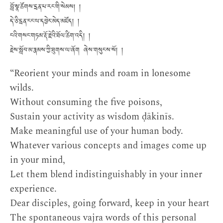
བློ་སྣ་ཚོགས་དྲན་པ་རང་གི་སེམས། །
དེ་ཅི་དྲན་ངང་ལ་དབྱེར་མེད་མཛོད། །
ངའི་གསང་གཏམ་རྡོ་རྗེའི་ཐོལ་ཚིག་འདི། །
རྗེས་སློབ་མ་རྣམས་ཀྱི་ཐུགས་ལ་ཞོག ཞེས་གསུངས་སོ། །
“Reorient your minds and roam in lonesome
wilds.
Without consuming the five poisons,
Sustain your activity as wisdom ḍākinīs.
Make meaningful use of your human body.
Whatever various concepts and images come up
in your mind,
Let them blend indistinguishably in your inner
experience.
Dear disciples, going forward, keep in your heart
The spontaneous vajra words of this personal