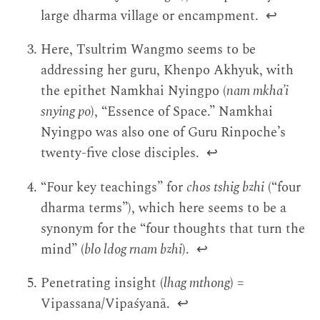
large dharma village or encampment.
↩
Here, Tsultrim Wangmo seems to be
addressing her guru, Khenpo Akhyuk, with
the epithet Namkhai Nyingpo (
nam mkha’i
snying po
), “Essence of Space.” Namkhai
Nyingpo was also one of Guru Rinpoche’s
twenty-five close disciples.
↩
“Four key teachings” for
chos tshig bzhi
(“four
dharma terms”), which here seems to be a
synonym for the “four thoughts that turn the
mind” (
blo ldog rnam bzhi
).
↩
Penetrating insight (
lhag mthong
) =
Vipassana/Vipaśyanā.
↩