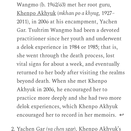
Wangmo (b. 1962/63) met her root guru,
Khenpo Akhyuk
(
mkhan po a khyug
, 1927–
2011), in 2006 at his encampment, Yachen
Gar. Tsultrim Wangmo had been a devoted
practitioner since her youth and underwent
a delok experience in 1984 or 1985; that is,
she went through the death process, lost
vital signs for about a week, and eventually
returned to her body after visiting the realms
beyond death. When she met Khenpo
Akhyuk in 2006, he encouraged her to
practice more deeply and she had two more
delok experiences, which Khenpo Akhyuk
encouraged her to record in her memoirs.
↩
Yachen Gar (
ya chen sgar
), Khenpo Akhyuk’s