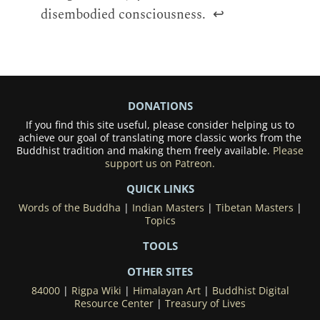
disembodied consciousness.
↩
DONATIONS
If you find this site useful, please consider helping us to
achieve our goal of translating more classic works from the
Buddhist tradition and making them freely available.
Please
support us on Patreon.
QUICK LINKS
Words of the Buddha
|
Indian Masters
|
Tibetan Masters
|
Topics
TOOLS
OTHER SITES
84000
|
Rigpa Wiki
|
Himalayan Art
|
Buddhist Digital
Resource Center
|
Treasury of Lives