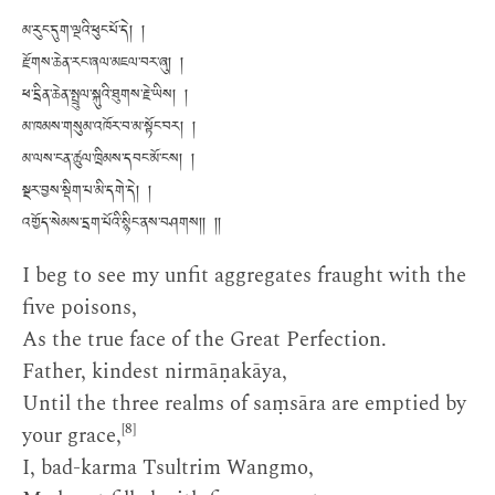
མ་རུང་དུག་ལྔའི་ཕུང་པོ་དེ། །
རྫོགས་ཆེན་རང་ཞལ་མཇལ་བར་ཞུ། །
ཕ་དྲིན་ཆེན་སྤྲུལ་སྐུའི་ཐུགས་རྗེ་ཡིས། །
མ་ཁམས་གསུམ་འཁོར་བ་མ་སྟོང་བར། །
མ་ལས་ངན་ཚུལ་ཁྲིམས་དབང་མོ་ངས། །
སྔར་བྱས་སྡིག་པ་མི་དགེ་དེ། །
འགྱོད་སེམས་དྲག་པོའི་སྙིང་ནས་བཤགས།། །།
I beg to see my unfit aggregates fraught with the
five poisons,
As the true face of the Great Perfection.
Father, kindest nirmāṇakāya,
Until the three realms of saṃsāra are emptied by
[8]
your grace,
I, bad-karma Tsultrim Wangmo,