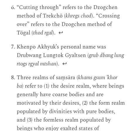
“Cutting through” refers to the Dzogchen
method of Trekchö (
khregs chod
). “Crossing
over” refers to the Dzogchen method of
Tögal (
thod rgal
).
↩
Khenpo Akhyuk’s personal name was
Drubwang Lungtok Gyaltsen (
grub dbang lung
rtogs rgyal mtshan
).
↩
Three realms of saṃsāra (
khams gsum ’khor
ba
) refer to (1) the desire realm, where beings
generally have coarse bodies and are
motivated by their desires, (2) the form realm
populated by divinities with pure bodies,
and (3) the formless realm populated by
beings who enjoy exalted states of