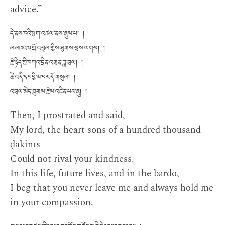
advice.”
དེ་ནས་ངའི་ཕྱག་འཚལ་ནས་ཞུས་པ། །
མ་མཁའ་འགྲོ་འབུམ་གྱིས་ཐུགས་སྲས་ལགས། །
རྗེ་ཉིད་ཀྱི་བཀའ་དྲིན་འགྲན་ཟླ་བྲལ། །
ཚེ་འདི་དང་ཕྱི་མ་བར་དོ་གསུམ། །
འབྲལ་མེད་ཐུགས་རྗེས་འཛིན་པར་ཞུ། །
Then, I prostrated and said,
My lord, the heart sons of a hundred thousand
ḍākinīs
Could not rival your kindness.
In this life, future lives, and in the bardo,
I beg that you never leave me and always hold me
in your compassion.