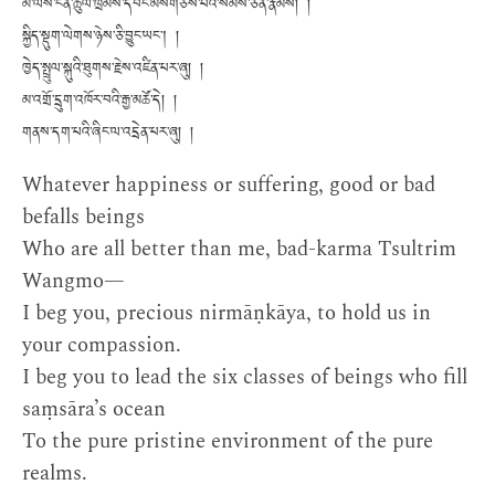
མ་ལས་ངན་ཚུལ་ཁྲིམས་དབང་མོསགཙོས་པའི་སེམས་ཅན་རྣམས། །
སྐྱིད་སྡུག་ལེགས་ཉེས་ཅི་བྱུང་ཡང། །
ཁྱེད་སྤྲུལ་སྐུའི་ཐུགས་རྗེས་འཛིན་པར་ཞུ། །
མ་འགྲོ་དྲུག་འཁོར་བའི་རྒྱ་མཚོ་དེ། །
གནས་དག་པའི་ཞིང་ལ་འདྲེན་པར་ཞུ། །
Whatever happiness or suffering, good or bad
befalls beings
Who are all better than me, bad-karma Tsultrim
Wangmo—
I beg you, precious nirmāṇkāya, to hold us in
your compassion.
I beg you to lead the six classes of beings who fill
saṃsāra’s ocean
To the pure pristine environment of the pure
realms.