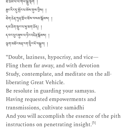
ཐེ་ཚོམ་ལེ་ལོ་གཡོ་སྒྲུ་སྡིག །
རྒྱང་རིང་དུ་སྤོང་ལ་མོས་གུས་ཀྱིས། །
ཐེག་ཆེན་ཀུན་གྲོལ་ཐོས་བསམ་སྒོམས། །
དམ་ཚིག་སྲུང་ལ་ཕུ་ཐག་ཆོད། །
དབང་ལུང་ཞུས་ལ་ཏིང་འཛིན་སྒོམས། །
ལྷག་མཐོང་མན་ངག་སྙིང་པོ་བསྒྲུབ། །
“Doubt, laziness, hypocrisy, and vice—
Fling them far away, and with devotion
Study, contemplate, and meditate on the all-
liberating Great Vehicle.
Be resolute in guarding your samayas.
Having requested empowerments and
transmissions, cultivate samādhi
And you will accomplish the essence of the pith
[5]
instructions on penetrating insight.