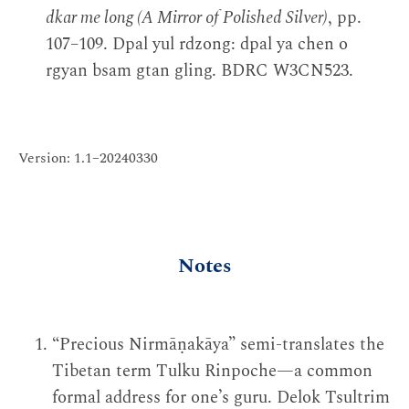
dkar me long (A Mirror of Polished Silver)
, pp.
107–109. Dpal yul rdzong: dpal ya chen o
rgyan bsam gtan gling. BDRC W3CN523.
Version: 1.1–20240330
Notes
“Precious Nirmāṇakāya” semi-translates the
Tibetan term Tulku Rinpoche—a common
formal address for one’s guru. Delok Tsultrim