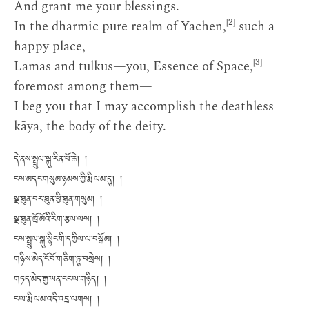
And grant me your blessings.
[2]
In the dharmic pure realm of Yachen,
such a
happy place,
[3]
Lamas and tulkus—you, Essence of Space,
foremost among them—
I beg you that I may accomplish the deathless
kāya, the body of the deity.
དེ་ནས་སྤྲུལ་སྐུ་རིན་པོ་ཆེ། །
ངས་མདང་གསུམ་ཉམས་ཀྱི་རྨི་ལམ་དུ། །
སྔ་ཐུན་བར་ཐུན་ཕྱི་ཐུན་གསུམ། །
སྔ་ཐུན་ཁྲོ་མོའི་རིག་རྩལ་ལས། །
ངས་སྤྲུལ་སྐུ་སྙིང་གི་དཀྱིལ་ལ་བསྒོམ། །
གཉིས་མེད་ངོ་བོ་གཅིག་ཏུ་བསྲེས། །
གཏད་མེད་རྒྱ་ཡན་ངང་ལ་གཉིད། །
ང་ལ་རྨི་ལམ་འདི་འདྲ་ལགས། །