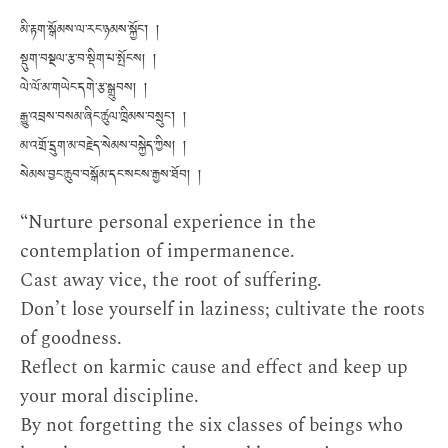
མི་རྟག་སྒོམས་ལ་རང་ཉམས་སྐྱོང་། །
སྡུག་བསྔལ་རྩ་བ་སྡིག་པ་སྤོངས། །
ལེ་ལོ་མ་གཡེང་དགེ་རྩ་སྒྲུབས། །
རྒྱུ་འབྲས་བསམ་ཞིང་ཚུལ་ཁྲིམས་བསྲུང་། །
མ་འགྲོ་དྲུག་མ་བརྗེད་སེམས་བསྐྱེད་ཀྱིས། །
སེམས་བྱང་ཆུབ་བསྒོམ་དང་སངས་རྒྱས་ཐོབ། །
“Nurture personal experience in the
contemplation of impermanence.
Cast away vice, the root of suffering.
Don’t lose yourself in laziness; cultivate the roots
of goodness.
Reflect on karmic cause and effect and keep up
your moral discipline.
By not forgetting the six classes of beings who