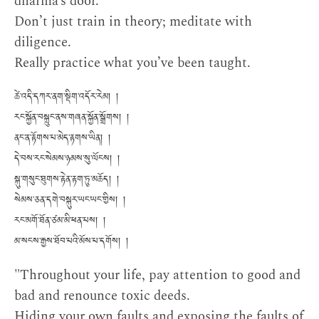
dharma’s door.
Don’t just train in theory; meditate with
diligence.
Really practice what you’ve been taught.
ཚེ་འདི་དཀར་ནག་སྡིག་འདོར་རེམ། །
རང་སྐྱོན་བསྐྲུང་ནས་གཞན་སྐྱོན་སྒྲོགས། །
ནང་ན་རྟོགས་པ་མེད་རྟགས་ཡིན། །
དེ་བས་རང་སེམས་ཉམས་སུ་ལོངས། །
སྐུ་གསུང་ཐུགས་རྟེན་རྟག་ཏུ་མཆོད། །
སེམས་ཅན་དགེ་བསྐུར་ཡང་ཡང་གྱིས། །
རང་མགོ་ཐོན་ཙམ་མི་ཕན་པས། །
མ་སངས་རྒྱས་ཐོབ་པའི་མོས་པ་དགོས། །
"Throughout your life, pay attention to good and
bad and renounce toxic deeds.
Hiding your own faults and exposing the faults of