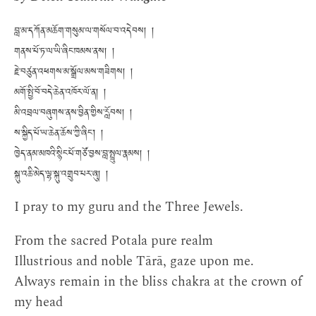
བླ་མ་དཀོན་མཆོག་གསུམ་ལ་གསོལ་བ་འདེབས། །
གནས་པོ་ཏ་ལ་ཡི་ཞིང་ཁམས་ནས། །
རྗེ་བཙུན་འཕགས་མ་སྒྲོལ་མས་གཟིགས། །
མགོ་སྤྱི་བོ་བདེ་ཆེན་འཁོར་ལོ་ན། །
མི་འབྲལ་བཞུགས་ནས་བྱིན་གྱིས་རློབས། །
ས་སྐྱིད་པོ་ཡ་ཆེན་ཆོས་ཀྱི་ཞིང་། །
ཁྱེད་ནམ་མཁའི་སྙིང་པོ་གཙོ་བྱས་བླ་སྤྲུལ་རྣམས། །
སྐུ་འཆི་མེད་ལྷ་སྐུ་འགྲུབ་པར་ཞུ། །
I pray to my guru and the Three Jewels.
From the sacred Potala pure realm
Illustrious and noble Tārā, gaze upon me.
Always remain in the bliss chakra at the crown of
my head