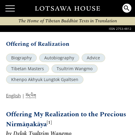
The Home of Tibetan Buddhist Texts in Translation
ISSN 2753-4812
Offering of Realization
Biography
Autobiography
Advice
Tibetan Masters
Tsultrim Wangmo
Khenpo Akhyuk Lungtok Gyaltsen
བོད་ཡིག
English
|
Offering My Realization to the Precious
[1]
Nirmāṇakāya
by Delok Tsultrim Wangmo