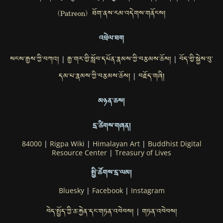
(Patreon) ཐོག་ནས་རམ་འདེགས་གནོངས།
འབྲེལ་ཐག
སངས་རྒྱས་ཀྱི་བཀའ།
རྒྱ་གར་གྱི་སློབ་དཔོན་རྣམས་ཀྱི་བརྩམས་ཆོས།
བོད་གྱི་སྐྱེས་བུ་
|
|
དམ་པ་རྣམས་ཀྱི་བརྩམས་ཆོས།
བརྗོད་གཞི།
|
མཉན་ཆས།
དྲ་ཚིགས་གཞན།
84000
|
Rigpa Wiki
|
Himalayan Art
|
Buddhist Digital
Resource Center
|
Treasury of Lives
སྤྱི་ཚོགས་དྲ་ལམ།
Bluesky
|
Facebook
|
Instagram
བེད་སྤྱོད་ཀྱི་ཆ་རྐྱེན་དང་གཏན་འབེབས།
གཏན་འབེབས།
|