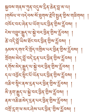
སྐྱབས་གནས་ཀུན་འདུས་དྲིན་ཆེན་བླ་མ་ལ།
།གསོལ་བ་འདེབས་སོ་ཐུགས་རྗེའི་སྤྱན་གྱིས་གཟིགས། །
འཁོར་བར་ཞེན་པ་ལོག་པར་བྱིན་གྱིས་རློབས། །
ངེས་འབྱུང་རྒྱུད་ལ་སྐྱེ་བར་བྱིན་གྱིས་རློབས། །
ཚེ་འདི་བློ་ཡིས་ཐོང་བར་བྱིན་གྱིས་རློབས། །
ཉམས་དགའ་རི་ཁྲོད་འགྲིམ་པར་བྱིན་གྱིས་རློབས། །
གྲོགས་མེད་བློ་བདེ་དྲན་པར་བྱིན་གྱིས་རློབས། །
དགོས་མེད་རྒྱུད་ལ་སྐྱེ་བར་བྱིན་གྱིས་རློབས། །
དལ་འབྱོར་སྙིང་པོ་ལོན་པར་བྱིན་གྱིས་རློབས། །
འཆི་བ་སྙིང་ནས་དྲན་པར་བྱིན་གྱིས་རློབས། །
མི་རྟག་རྒྱུད་ལ་སྐྱེ་བར་བྱིན་གྱིས་རློབས། །
ནམ་འཆི་ཆ་མེད་དྲན་པར་བྱིན་གྱིས་རློབས། །
འགྲོ་དྲུག་ཕ་མར་ཤེས་པར་བྱིན་་གྱིས་རློབས། །