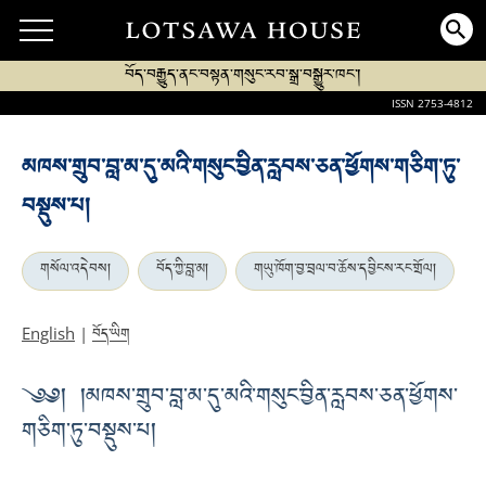
བོད་བརྒྱུད་ནང་བསྟན་གསུང་རབ་སྒྲ་བསྒྱུར་ཁང་།
ISSN 2753-4812
མཁས་གྲུབ་བླ་མ་དུ་མའི་གསུང་བྱིན་རླབས་ཅན་ཕྱོགས་གཅིག་ཏུ་
བསྡུས་པ།
གསོལ་འདེབས།
བོད་ཀྱི་བླ་མ།
གཡུ་ཁོག་བྱ་བྲལ་བ་ཆོས་དབྱིངས་རང་གྲོལ།
བོད་ཡིག
English
|
༄༅། །མཁས་གྲུབ་བླ་མ་དུ་མའི་གསུང་བྱིན་རླབས་ཅན་ཕྱོགས་
གཅིག་ཏུ་བསྡུས་པ།