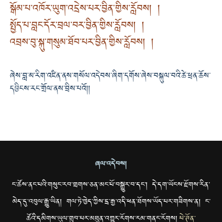
སྒོམ་པ་འཁོར་ཡུག་འདྲེས་པར་བྱིན་གྱིས་རློབས། །
སྤྱོད་པ་བླང་དོར་བྲལ་བར་བྱིན་གྱིས་རློབས། །
འབྲས་བུ་སྐུ་གསུམ་ཐོབ་པར་བྱིན་གྱིས་རློབས། །
ཞེས་བླ་མ་རིག་འཛིན་ནས་གསོལ་འདེབས་ཞིག་དགོས་ཞེས་བསྐུལ་བའི་ཚེ་ཕྲན་ཆོས་
དབྱིངས་རང་གྲོལ་ནས་བྲིས་པའོ།།
ཞལ་འདེབས།
ང་ཚོས་ནང་པའི་གསུང་རབ་གྲགས་ཅན་མང་པོ་བསྒྱུར་བ་དང་། དེ་དག་ཡོངས་རྫོགས་རིན་
མེད་དུ་འབུལ་རྒྱུ་ཡིན། གལ་ཏེ་ཁྱེད་ཀྱིས་དྲ་རྒྱ་འདི་ཕན་ཐོགས་ཡོད་པར་གཟིགས་ན། ང་
ཚོའི་དམིགས་ཡུལ་གྲུབ་པར་མཐུན་འགྱུར་རོགས་རམ་གནང་རོགས།
པེ་ཊོན་