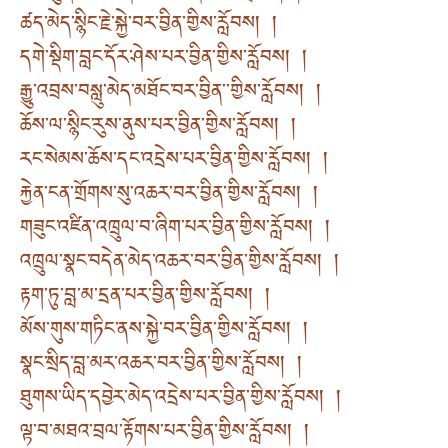
ཚད་མེད་སྙིང་རྗེ་སྐྱེ་བར་བྱིན་གྱིས་རློབས། །
དགེ་སྡིག་བླང་དོར་ཤེས་པར་བྱིན་གྱིས་རློབས། །
རྒྱུ་འབྲས་བསླུ་མེད་མཐོང་བར་བྱིན་་གྱིས་རློབས། །
ཆོས་ལ་སྙིང་རུས་ནུས་པར་བྱིན་གྱིས་རློབས། །
རང་སེམས་ཆོས་དང་འདྲེས་པར་བྱིན་གྱིས་རློབས། །
རྐྱེན་ངན་གྲོགས་སུ་འཆར་བར་བྱིན་གྱིས་རློབས། །
གཟུང་འཛིན་འཁྲུལ་བ་ཞིག་པར་བྱིན་གྱིས་རློབས། །
འཁྲུལ་སྣང་བདེན་མེད་འཆར་བར་བྱིན་གྱིས་རློབས། །
རྟག་ཏུ་བླ་མ་དྲན་པར་བྱིན་གྱིས་རློབས། །
མོས་གུས་གཏིང་ནས་སྐྱེ་བར་བྱིན་གྱིས་རློབས། །
སྣང་སྲིད་བླ་མར་འཆར་བར་བྱིན་གྱིས་རློབས། །
ཐུགས་ཡིད་དབྱེར་མེད་འདྲེས་པར་བྱིན་གྱིས་རློབས། །
ལྟ་བ་མཐའ་བྲལ་རྟོགས་པར་བྱིན་གྱིས་རློབས། །