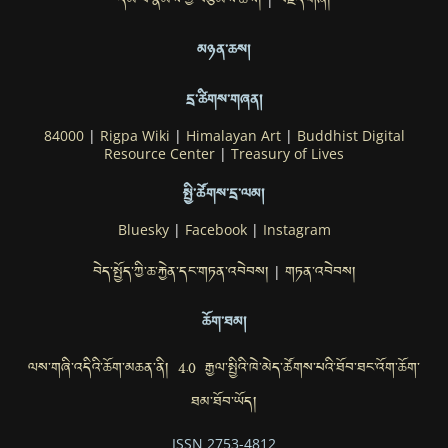
དམ་པ་རྣམས་ཀྱི་བརྩམས་ཆོས།
བརྗོད་གཞི།
|
མཉན་ཆས།
དྲ་ཚིགས་གཞན།
84000
|
Rigpa Wiki
|
Himalayan Art
|
Buddhist Digital
Resource Center
|
Treasury of Lives
སྤྱི་ཚོགས་དྲ་ལམ།
Bluesky
|
Facebook
|
Instagram
བེད་སྤྱོད་ཀྱི་ཆ་རྐྱེན་དང་གཏན་འབེབས།
གཏན་འབེབས།
|
ཆོག་ཐམ།
ལས་གཞི་འདིའི་ཆོག་མཆན་ནི། 4.0 རྒྱལ་སྤྱིའི་ཁེ་མེད་ཚོགས་པའི་ཐོབ་ཐང་འོག་ཆོག་
ཐམ་ཐོབ་ཡོད།
ISSN 2753-4812