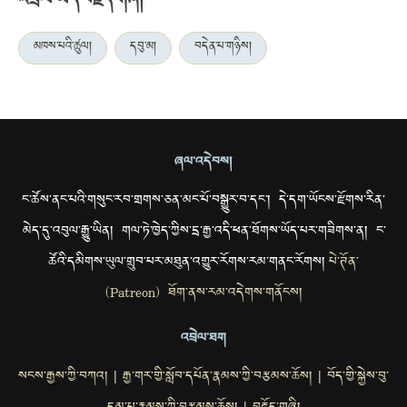
འབྲེལ་ཡོད་བརྗོད་གཞི།
མཁས་པའི་ཚུལ།
དབུ་མ།
བདེན་པ་གཉིས།
ཞལ་འདེབས།
ང་ཚོས་ནང་པའི་གསུང་རབ་གྲགས་ཅན་མང་པོ་བསྒྱུར་བ་དང་། དེ་དག་ཡོངས་རྫོགས་རིན་
མེད་དུ་འབུལ་རྒྱུ་ཡིན། གལ་ཏེ་ཁྱེད་ཀྱིས་དྲ་རྒྱ་འདི་ཕན་ཐོགས་ཡོད་པར་གཟིགས་ན། ང་
ཚོའི་དམིགས་ཡུལ་གྲུབ་པར་མཐུན་འགྱུར་རོགས་རམ་གནང་རོགས།
པེ་ཊོན་
(Patreon) ཐོག་ནས་རམ་འདེགས་གནོངས།
འབྲེལ་ཐག
སངས་རྒྱས་ཀྱི་བཀའ།
རྒྱ་གར་གྱི་སློབ་དཔོན་རྣམས་ཀྱི་བརྩམས་ཆོས།
བོད་གྱི་སྐྱེས་བུ་
|
|