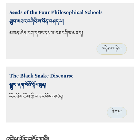
Seeds of the Four Philosophical Schools
གྲུབ་མཐའ་བཞིའི་ས་བོན་བཤད་པ།
མཁན་ཆེན་ངག་དབང་དཔལ་བཟངགིས་མཛད།
བདེན་པ་གཉིས།
The Black Snake Discourse
སྦྲུལ་ནག་པོའི་སྟོང་ཐུན།
རོང་ཟོམ་ཆོས་ཀྱི་བཟང་པོས་མཛད།
ཐེག་པ།