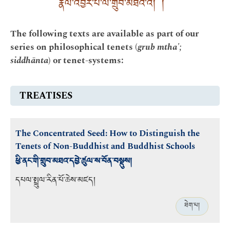
རྣལ་འབྱོར་པ་ལ་གྲུབ་མཐའ་འོ། །
The following texts are available as part of our
series on philosophical tenets (
grub mtha';
siddhānta
) or tenet-systems:
TREATISES
The Concentrated Seed: How to Distinguish the
Tenets of Non-Buddhist and Buddhist Schools
ཕྱི་ནང་གི་གྲུབ་མཐའ་དབྱེ་ཚུལ་ས་བོན་བསྡུས།
དཔལ་སྤྲུལ་རིན་པོ་ཆེས་མཛད།
ཐེག་པ།