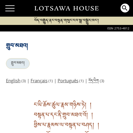
བོད་བརྒྱུད་ནང་བསྟན་གསུང་རབ་སྒྲ་བསྒྱུར་ཁང་།
ISSN 2753-4812
གྲུབ་མཐའ།
གྲུབ་མཐའ།
བོད་ཡིག
English
|
Français
|
Português
|
(3)
(1)
(1)
(3)
ང་ཡི་ཆོས་ཚུལ་རྣམ་གཉིས་ཏེ། །
བསྟན་པ་དང་ནི་གྲུབ་མཐའ་འོ། །
བྱིས་པ་རྣམས་ལ་བསྟན་པ་བཤད། །