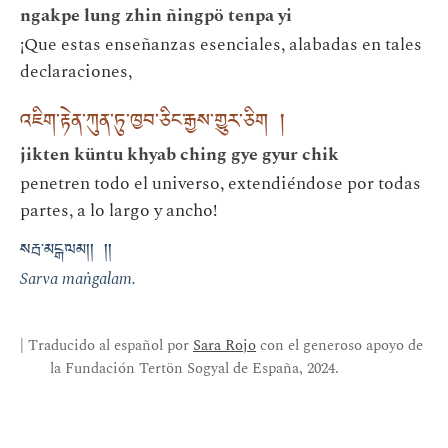
ngakpe lung zhin ñingpö tenpa yi
¡Que estas enseñanzas esenciales, alabadas en tales
declaraciones,
འཇིག་རྟེན་ཀུན་ཏུ་ཁྱབ་ཅིང་རྒྱས་གྱུར་ཅིག །
jikten küntu khyab ching gye gyur chik
penetren todo el universo, extendiéndose por todas
partes, a lo largo y ancho!
སརྦ་མངྒ་ལམ།། །།
Sarva maṅgalam.
| Traducido al español por
Sara Rojo
con el generoso apoyo de
la Fundación Tertön Sogyal de España, 2024.