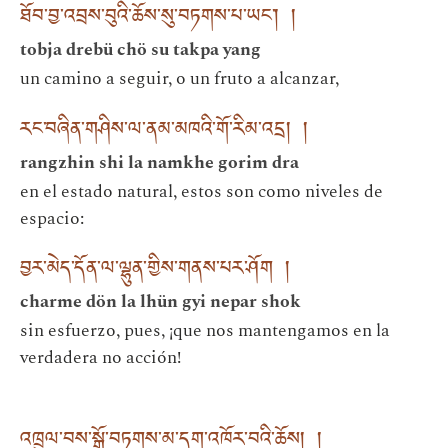
ཐོབ་བྱ་འབྲས་བུའི་ཆོས་སུ་བཏགས་པ་ཡང་། །
tobja drebü chö su takpa yang
un camino a seguir, o un fruto a alcanzar,
རང་བཞིན་གཤིས་ལ་ནམ་མཁའི་གོ་རིམ་འདྲ། །
rangzhin shi la namkhe gorim dra
en el estado natural, estos son como niveles de
espacio:
བྱར་མེད་དོན་ལ་ལྷུན་གྱིས་གནས་པར་ཤོག །
charme dön la lhün gyi nepar shok
sin esfuerzo, pues, ¡que nos mantengamos en la
verdadera no acción!
འཁྲུལ་བས་སྒྲོ་བཏགས་མ་དག་འཁོར་བའི་ཆོས། །