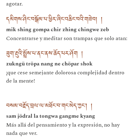
agotar.
དམིགས་ཤིང་བསྒོམ་པ་ཕྱིར་ཞིང་འཆིང་བའི་གཟེབ། །
mik shing gompa chir zhing chingwe zeb
Concentrarse y meditar son trampas que solo atan:
ཟུག་རྔུའི་སྤྲོས་པ་ནང་ནས་ཆོད་པར་ཤོག །
zukngü tröpa nang ne chöpar shok
¡que cese semejante dolorosa complejidad dentro
de la mente!
བསམ་བརྗོད་བྲལ་ལ་མཐོང་བ་གང་མེད་ཀྱང་། །
sam jödral la tongwa gangme kyang
Más allá del pensamiento y la expresión, no hay
nada que ver.