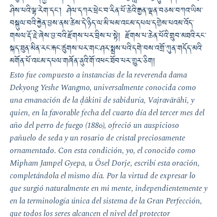
ཤིས་པའི་ལྷ་རེག་དང་། ཤེལ་དཀར་ཕྲེང་བ་རིན་པོ་ཆེའི་རྒྱན་ལྡན་བཅས་བཀའ་ཡིས་
བསྐུལ་བའི་རྐྱེན་བྱས་ནས་ཚེས་དེ་ཉིད་ལ་མི་ཕམ་འཇམ་དཔལ་དགྱེས་པའམ་འོད་
གསལ་རྡོ་རྗེ་ཞེས་བྱ་བའི་རྫོགས་པར་བྲིས་པ་སྟེ། རྫོགས་པ་ཆེན་པོའི་གྲུབ་མཐའི་རང་
སྐད་ཐུན་མིན་རང་རྐང་ཚུགས་པར་གང་ཤར་སྨྲས་པའི་དགེ་བས་འགྲོ་ཀུན་གདོད་མའི་
མགོན་པོ་འཇམ་དཔལ་གཞོན་ནུའི་གོ་འཕང་ཐོབ་པར་གྱུར་ཅིག།
Esto fue compuesto a instancias de la reverenda dama
Dekyong Yeshe Wangmo, universalmente conocida como
una emanación de la ḍākinī de sabiduría, Vajravārāhī, y
quien, en la favorable fecha del cuarto día del tercer mes del
año del perro de fuego (1886), ofreció un auspicioso
pañuelo de seda y un rosario de cristal preciosamente
ornamentado. Con esta condición, yo, el conocido como
Mipham Jampel Gyepa, u Ösel Dorje, escribí esta oración,
completándola el mismo día. Por la virtud de expresar lo
que surgió naturalmente en mi mente, independientemente y
en la terminología única del sistema de la Gran Perfección,
que todos los seres alcancen el nivel del protector