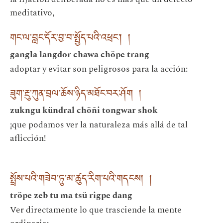
meditativo,
གང་ལ་བླང་དོར་བྱ་བ་སྤྱོད་པའི་འཕྲང་། །
gangla langdor chawa chöpe trang
adoptar y evitar son peligrosos para la acción:
ཟུག་རྔུ་ཀུན་བྲལ་ཆོས་ཉིད་མཐོང་བར་ཤོག །
zukngu kündral chöñi tongwar shok
¡que podamos ver la naturaleza más allá de tal
aflicción!
སྤྲོས་པའི་གཟེབ་ཏུ་མ་ཚུད་རིག་པའི་གདངས། །
tröpe zeb tu ma tsü rigpe dang
Ver directamente lo que trasciende la mente