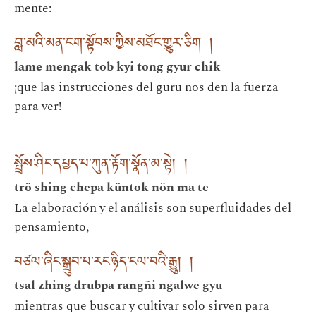
mente:
བླ་མའི་མན་ངག་སྟོབས་ཀྱིས་མཐོང་གྱུར་ཅིག །
lame mengak tob kyi tong gyur chik
¡que las instrucciones del guru nos den la fuerza
para ver!
སྤྲོས་ཤིང་དཔྱད་པ་ཀུན་རྟོག་སྣོན་མ་སྟེ། །
trö shing chepa küntok nön ma te
La elaboración y el análisis son superfluidades del
pensamiento,
བཙལ་ཞིང་སྒྲུབ་པ་རང་ཉིད་ངལ་བའི་རྒྱུ། །
tsal zhing drubpa rangñi ngalwe gyu
mientras que buscar y cultivar solo sirven para