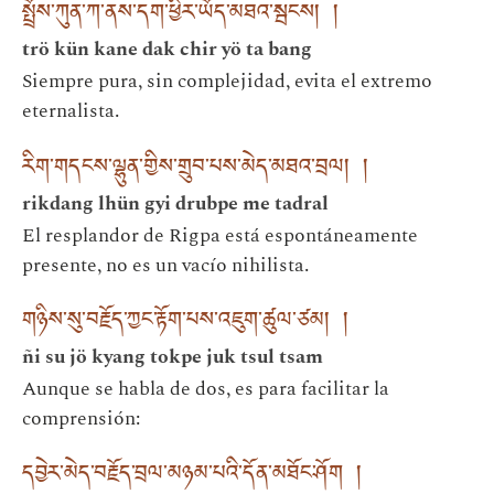
སྤྲོས་ཀུན་ཀ་ནས་དག་ཕྱིར་ཡོད་མཐའ་སྦངས། །
trö kün kane dak chir yö ta bang
Siempre pura, sin complejidad, evita el extremo
eternalista.
རིག་གདངས་ལྷུན་གྱིས་གྲུབ་པས་མེད་མཐའ་བྲལ། །
rikdang lhün gyi drubpe me tadral
El resplandor de Rigpa está espontáneamente
presente, no es un vacío nihilista.
གཉིས་སུ་བརྗོད་ཀྱང་རྟོག་པས་འཇུག་ཚུལ་ཙམ། །
ñi su jö kyang tokpe juk tsul tsam
Aunque se habla de dos, es para facilitar la
comprensión:
དབྱེར་མེད་བརྗོད་བྲལ་མཉམ་པའི་དོན་མཐོང་ཤོག །