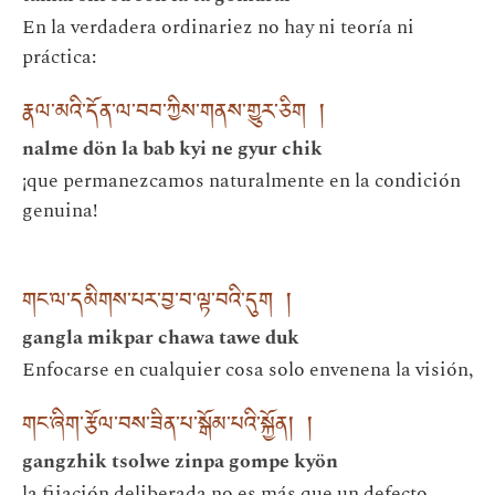
En la verdadera ordinariez no hay ni teoría ni
práctica:
རྣལ་མའི་དོན་ལ་བབ་ཀྱིས་གནས་གྱུར་ཅིག །
nalme dön la bab kyi ne gyur chik
¡que permanezcamos naturalmente en la condición
genuina!
གང་ལ་དམིགས་པར་བྱ་བ་ལྟ་བའི་དུག །
gangla mikpar chawa tawe duk
Enfocarse en cualquier cosa solo envenena la visión,
གང་ཞིག་རྩོལ་བས་ཟིན་པ་སྒོམ་པའི་སྐྱོན། །
gangzhik tsolwe zinpa gompe kyön
la fijación deliberada no es más que un defecto