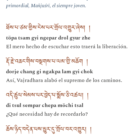
primordial, Mañjuśrī, el siempre joven.
ཐོས་པ་ཙམ་གྱིས་ངེས་པར་གྲོལ་འགྱུར་ཞེས། །
töpa tsam gyi ngepar drol gyur zhe
El mero hecho de escuchar esto traerá la liberación.
རྡོ་རྗེ་འཆང་གིས་བསྔགས་པ་ལམ་གྱི་མཆོག །
dorje chang gi ngakpa lam gyi chok
Así, Vajradhara alabó el supremo de los caminos.
འདི་ཚུལ་སེམས་པར་བྱེད་པ་སྨོས་ཅི་འཚལ། །
di tsul sempar chepa möchi tsal
¿Qué necesidad hay de recordarlo?
ཆོས་ཉིད་བདེན་པས་མྱུར་དུ་གྲོལ་བར་འགྱུར། །