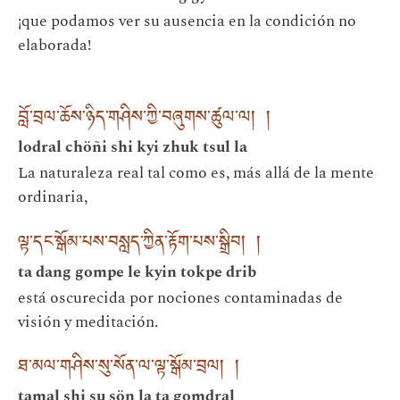
¡que podamos ver su ausencia en la condición no
elaborada!
བློ་བྲལ་ཆོས་ཉིད་གཤིས་ཀྱི་བཞུགས་ཚུལ་ལ། །
lodral chöñi shi kyi zhuk tsul la
La naturaleza real tal como es, más allá de la mente
ordinaria,
ལྟ་དང་སྒོམ་པས་བསླད་ཀྱིན་རྟོག་པས་སྒྲིབ། །
ta dang gompe le kyin tokpe drib
está oscurecida por nociones contaminadas de
visión y meditación.
ཐ་མལ་གཤིས་སུ་སོན་ལ་ལྟ་སྒོམ་བྲལ། །
tamal shi su sön la ta gomdral