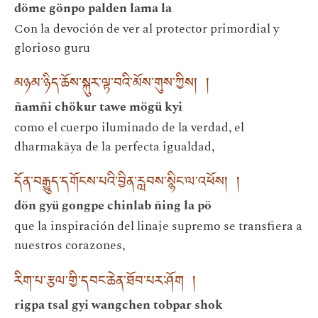
döme gönpo palden lama la
Con la devoción de ver al protector primordial y
glorioso guru
མཉམ་ཉིད་ཆོས་སྐུར་ལྟ་བའི་མོས་གུས་ཀྱིས། །
ñamñi chökur tawe mögü kyi
como el cuerpo iluminado de la verdad, el
dharmakāya de la perfecta igualdad,
དོན་བརྒྱུད་དགོངས་པའི་བྱིན་རླབས་སྙིང་ལ་འཕོས། །
dön gyü gongpe chinlab ñing la pö
que la inspiración del linaje supremo se transfiera a
nuestros corazones,
རིག་པ་རྩལ་གྱི་དབང་ཆེན་ཐོབ་པར་ཤོག །
rigpa tsal gyi wangchen tobpar shok