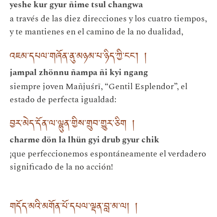
yeshe kur gyur ñime tsul changwa
a través de las diez direcciones y los cuatro tiempos,
y te mantienes en el camino de la no dualidad,
འཇམ་དཔལ་གཞོན་ནུ་མཉམ་པ་ཉིད་ཀྱི་ངང་། །
jampal zhönnu ñampa ñi kyi ngang
siempre joven Mañjuśrī, “Gentil Esplendor”, el
estado de perfecta igualdad:
བྱར་མེད་དོན་ལ་ལྷུན་གྱིས་གྲུབ་གྱུར་ཅིག །
charme dön la lhün gyi drub gyur chik
¡que perfeccionemos espontáneamente el verdadero
significado de la no acción!
གདོད་མའི་མགོན་པོ་དཔལ་ལྡན་བླ་མ་ལ། །