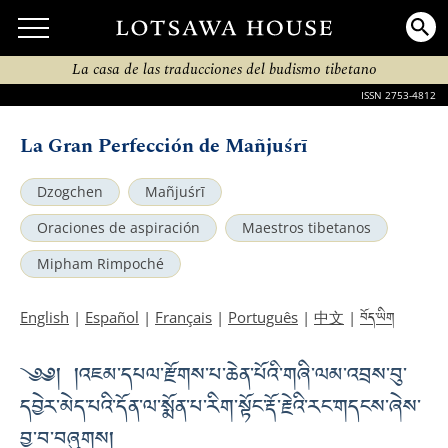
La casa de las traducciones del budismo tibetano
ISSN 2753-4812
La Gran Perfección de Mañjuśrī
Dzogchen
Mañjuśrī
Oraciones de aspiración
Maestros tibetanos
Mipham Rimpoché
བོད་ཡིག
English
|
Español
|
Français
|
Português
|
中文
|
༄༅། །འཇམ་དཔལ་རྫོགས་པ་ཆེན་པོའི་གཞི་ལམ་འབྲས་བུ་
དབྱེར་མེད་པའི་དོན་ལ་སྨོན་པ་རིག་སྟོང་རྡོ་རྗེའི་རང་གདངས་ཞེས་
བྱ་བ་བཞུགས།