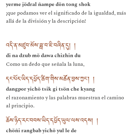
yerme jödral ñampe dön tong shok
¡que podamos ver el significado de la igualdad, más
allá de la división y la descripción!
འདི་ན་མཛུབ་མོས་ཟླ་བ་ཇི་བཞིན་དུ། །
di na dzub mö dawa chizhin du
Como un dedo que señala la luna,
དང་པོར་ཡིད་དཔྱོད་ཚིག་གིས་མཚོན་བྱས་ཀྱང་། །
dangpor yichö tsik gi tsön che kyang
el razonamiento y las palabras muestran el camino
al principio.
ཆོས་ཉིད་རང་བབས་ཡིད་དཔྱོད་ཡུལ་ལས་འདས། །
chöñi rangbab yichö yul le de