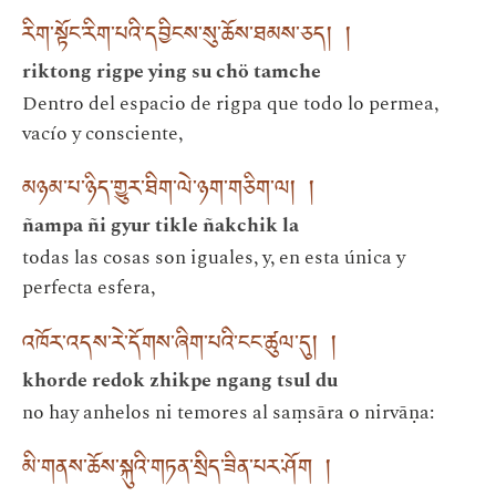
རིག་སྟོང་རིག་པའི་དབྱིངས་སུ་ཆོས་ཐམས་ཅད། །
riktong rigpe ying su chö tamche
Dentro del espacio de rigpa que todo lo permea,
vacío y consciente,
མཉམ་པ་ཉིད་གྱུར་ཐིག་ལེ་ཉག་གཅིག་ལ། །
ñampa ñi gyur tikle ñakchik la
todas las cosas son iguales, y, en esta única y
perfecta esfera,
འཁོར་འདས་རེ་དོགས་ཞིག་པའི་ངང་ཚུལ་དུ། །
khorde redok zhikpe ngang tsul du
no hay anhelos ni temores al saṃsāra o nirvāṇa:
མི་གནས་ཆོས་སྐུའི་གཏན་སྲིད་ཟིན་པར་ཤོག །