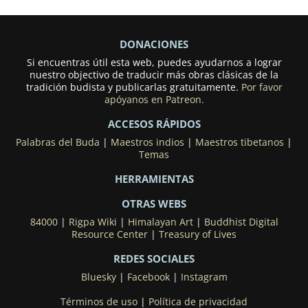
DONACIONES
Si encuentras útil esta web, puedes ayudarnos a lograr
nuestro objectivo de traducir más obras clásicas de la
tradición budista y publicarlas gratuitamente.
Por favor
apóyanos en Patreon.
ACCESOS RÁPIDOS
Palabras del Buda
|
Maestros indios
|
Maestros tibetanos
|
Temas
HERRAMIENTAS
OTRAS WEBS
84000
|
Rigpa Wiki
|
Himalayan Art
|
Buddhist Digital
Resource Center
|
Treasury of Lives
REDES SOCIALES
Bluesky
|
Facebook
|
Instagram
Términos de uso
|
Política de privacidad