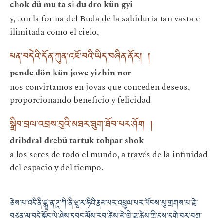
chok dü mu ta si du dro kün gyi
y, con la forma del Buda de la sabiduría tan vasta e
ilimitada como el cielo,
ཕན་བདེའི་དོན་ཀུན་འཇོ་བའི་ཡིད་བཞིན་ནོར། །
pende dön kün jowe yizhin nor
nos convirtamos en joyas que conceden deseos,
proporcionando beneficio y felicidad
སྒྲིབ་བྲལ་འབྲས་བུའི་མཐར་ཐུག་ཐོབ་པར་ཤོག །
dribdral drebü tartuk tobpar shok
a los seres de todo el mundo, a través de la infinidad
del espacio y del tiempo.
ཅེས་པ་འདི་ནི་ཛྙཱ་ན་ཌཱ་ཀི་ནི་ཝཱ་ར་ཧིའི་རྣམ་པར་འཕྲུལ་པར་ཡོངས་སུ་གྲགས་པ་རྗེ་
བཙུན་མ་བདེ་སྐྱོང་ཡེ་ཤེས་དབང་མོས་རབ་ཚེས་མེ་ཁྱི་ཟླ་ཚེས་ཀྱི་དུས་དགེ་བར་བཀྲ་