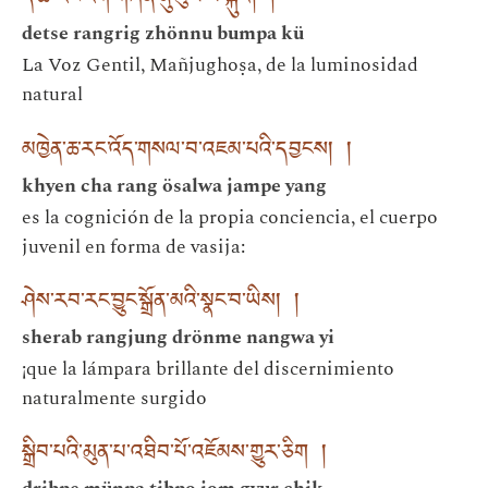
དེ་ཚེ་རང་རིག་གཞོན་ནུ་བུམ་པ་སྐུའི། །
detse rangrig zhönnu bumpa kü
La Voz Gentil, Mañjughoṣa, de la luminosidad
natural
མཁྱེན་ཆ་རང་འོད་གསལ་བ་འཇམ་པའི་དབྱངས། །
khyen cha rang ösalwa jampe yang
es la cognición de la propia conciencia, el cuerpo
juvenil en forma de vasija:
ཤེས་རབ་རང་བྱུང་སྒྲོན་མའི་སྣང་བ་ཡིས། །
sherab rangjung drönme nangwa yi
¡que la lámpara brillante del discernimiento
naturalmente surgido
སྒྲིབ་པའི་མུན་པ་འཐིབ་པོ་འཇོམས་གྱུར་ཅིག །