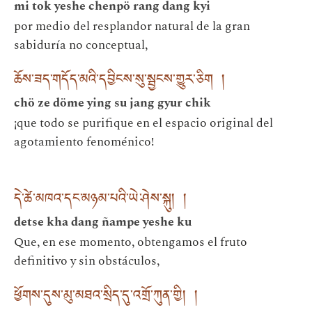
mi tok yeshe chenpö rang dang kyi
por medio del resplandor natural de la gran
sabiduría no conceptual,
ཆོས་ཟད་གདོད་མའི་དབྱིངས་སུ་སྦྱངས་གྱུར་ཅིག །
chö ze döme ying su jang gyur chik
¡que todo se purifique en el espacio original del
agotamiento fenoménico!
དེ་ཚེ་མཁའ་དང་མཉམ་པའི་ཡེ་ཤེས་སྐུ། །
detse kha dang ñampe yeshe ku
Que, en ese momento, obtengamos el fruto
definitivo y sin obstáculos,
ཕྱོགས་དུས་མུ་མཐའ་སྲིད་དུ་འགྲོ་ཀུན་གྱི། །