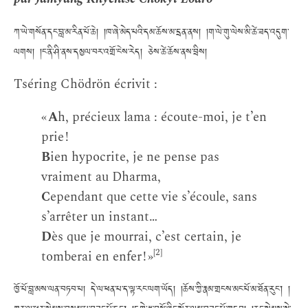
ཀ་ཡེ་གསོན་དང་བླ་མ་རིན་པོ་ཆེ། །ཁ་ཞེ་མེད་པའི་དམ་ཆོས་མ་དྲན་ནས། །ག་ལེ་གུ་ལེས་མི་ཚེ་ཟད་འདུག་
ལགས། །ང་ནི་ཤི་ནས་དམྱལ་བར་འགྲོ་ངེས་རེད། ཅེས་ཚེ་ཆོས་ནས་བྲིས།
Tséring Chödrön écrivit :
«
A
h, précieux lama : écoute-moi, je t’en
prie !
B
ien hypocrite, je ne pense pas
vraiment au Dharma,
C
ependant que cette vie s’écoule, sans
s’arrêter un instant…
D
ès que je mourrai, c’est certain, je
[2]
tomberai en enfer ! »
ཁྱོ་པོ་བླ་མས་ལན་བཏབ་པ། དེ་ལ་ཕན་པ་ད་ལྟ་རང་ལག་ཡོད། །ཆོས་ཀྱི་རྣམ་གྲངས་མང་པོ་མ་ཐོན་རུང་། །