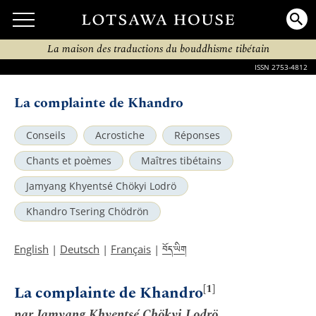
La maison des traductions du bouddhisme tibétain
ISSN 2753-4812
La complainte de Khandro
Conseils
Acrostiche
Réponses
Chants et poèmes
Maîtres tibétains
Jamyang Khyentsé Chökyi Lodrö
Khandro Tsering Chödrön
བོད་ཡིག
English
|
Deutsch
|
Français
|
[1]
La complainte de Khandro
par Jamyang Khyentsé Chökyi Lodrö