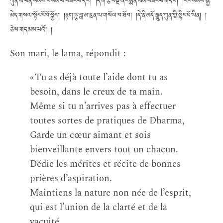
ཀུན་ལ་ཕན་སེམས་བསམ་པ་བཟང་པོ་དང་། །དགེ་རྩ་བསྔོ་ཞིང་སྨོན་ལམ་བཟང་པོ་གདབ། །རང་སེམས་སྐྱེ་
མེད་གསལ་སྟོང་ངོ་བོ་སྐྱོང་། །རྟག་ཏུ་བླ་མ་དྲན་ལ་གསོལ་བ་ཐོབ། །དེ་ནི་མདོ་རྒྱུད་ཀུན་གྱི་སྙིང་པོ་ཡིན། །
ཅེས་གདམས་པའོ། །
Son mari, le lama, répondit :
« Tu as déjà toute l’aide dont tu as
besoin, dans le creux de ta main.
Même si tu n’arrives pas à effectuer
toutes sortes de pratiques de Dharma,
Garde un cœur aimant et sois
bienveillante envers tout un chacun.
Dédie les mérites et récite de bonnes
prières d’aspiration.
Maintiens la nature non née de l’esprit,
qui est l’union de la clarté et de la
vacuité.