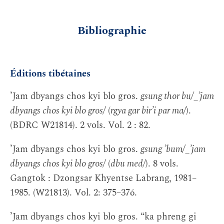
Bibliographie
Éditions tibétaines
’Jam dbyangs chos kyi blo gros.
gsung thor bu/_’jam
dbyangs chos kyi blo gros/
(
rgya gar bir’i par ma/
).
(BDRC W21814). 2 vols. Vol. 2 : 82.
’Jam dbyangs chos kyi blo gros.
gsung ’bum/_’jam
dbyangs chos kyi blo gros/
(
dbu med/
). 8 vols.
Gangtok : Dzongsar Khyentse Labrang, 1981–
1985. (W21813). Vol. 2: 375–376.
’Jam dbyangs chos kyi blo gros. “ka phreng gi