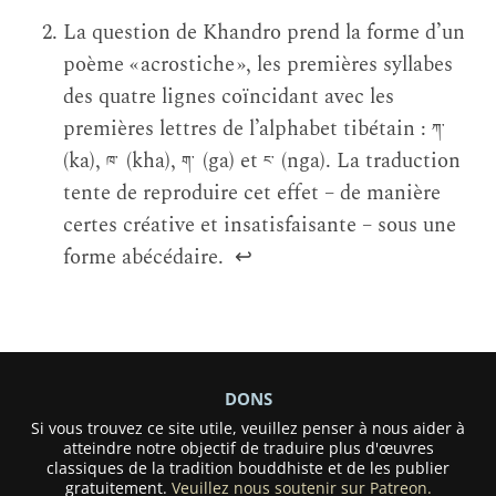
La question de Khandro prend la forme d’un
poème « acrostiche », les premières syllabes
des quatre lignes coïncidant avec les
premières lettres de l’alphabet tibétain :
ཀ་
(ka),
(kha),
(ga) et
(nga). La traduction
ཁ་
ག་
ང་
tente de reproduire cet effet – de manière
certes créative et insatisfaisante – sous une
forme abécédaire.
↩
DONS
Si vous trouvez ce site utile, veuillez penser à nous aider à
atteindre notre objectif de traduire plus d'œuvres
classiques de la tradition bouddhiste et de les publier
gratuitement.
Veuillez nous soutenir sur Patreon.