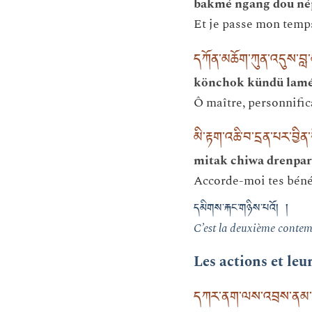
bakmé ngang dou né
Et je passe mon temps
དཀོན་མཆོག་ཀུན་འདུས་བླ་
könchok kündü lamé
Ô maître, personnific
མི་རྟག་འཆི་བ་དྲན་པར་བྱིན
mitak chiwa drenpar 
Accorde-moi tes bénéd
དམིགས་རྐང་གཉིས་པའོ། །
C’est la deuxième contem
Les actions et leur
དཀར་ནག་ལས་འབྲས་ནམ་ཡ