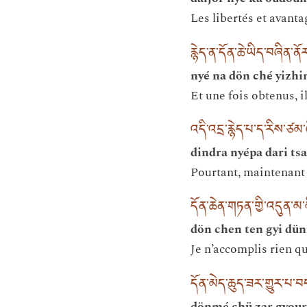
Les libertés et avanta
རྙེད་ན་དོན་ཆེ་ཡིད་བཞིན་
nyé na dön ché yizhin
Et une fois obtenus, i
འདི་འདྲ་རྙེད་པ་ད་རིས་ཙམ
dindra nyépa dari ts
Pourtant, maintenant 
དོན་ཆེན་གཏན་གྱི་འདུན་མ་མ
dön chen ten gyi dü
Je n’accomplis rien qu
དོན་མེད་ཆུད་ཟར་གྱུར་པ
dönmé chü zar gyour