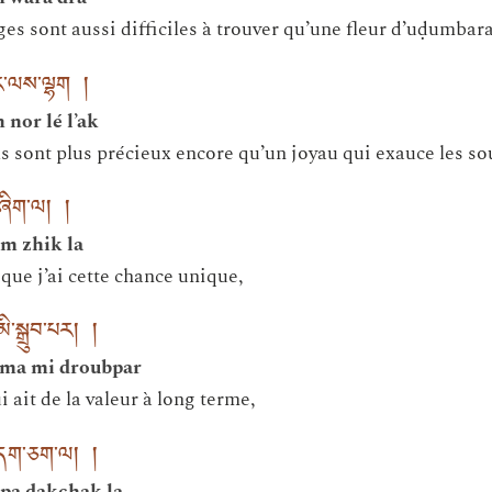
ges sont aussi difficiles à trouver qu’une fleur d’uḍumbara
ནོར་ལས་ལྷག །
 nor lé l’ak
ls sont plus précieux encore qu’un joyau qui exauce les so
་ཞིག་ལ། །
am zhik la
que j’ai cette chance unique,
ི་སྒྲུབ་པར། །
nma mi droubpar
i ait de la valeur à long terme,
་བདག་ཅག་ལ། །
pa dakchak la