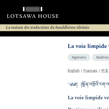
La maison des traductions du bouddhisme tibétain
La voie limpide 
Ngöndro
Maîtres
English
|
Français
|
中文
༄༅། །སྔོན་འགྲོའི་ངག
La voie limpide ve