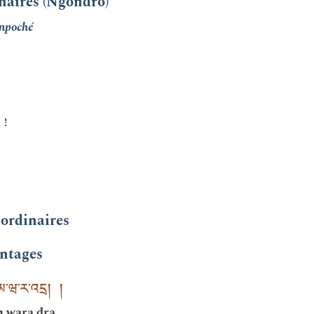
naires (Ngöndro)
npoché
 !
 ordinaires
antages
ུམ་ཝ་ར་འདྲ། །
m wara dra