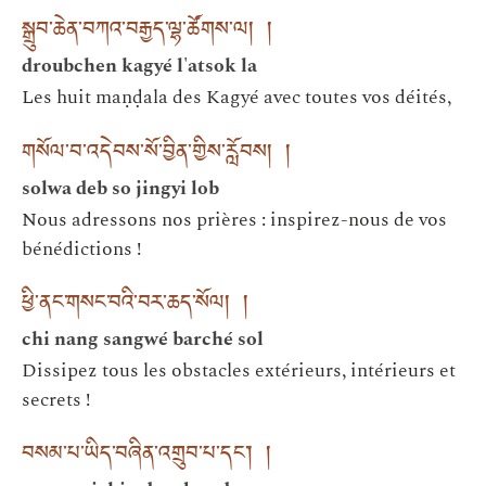
སྒྲུབ་ཆེན་བཀའ་བརྒྱད་ལྷ་ཚོགས་ལ། །
droubchen kagyé l'atsok la
Les huit maṇḍala des Kagyé avec toutes vos déités,
གསོལ་བ་འདེབས་སོ་བྱིན་གྱིས་རློབས། །
solwa deb so jingyi lob
Nous adressons nos prières : inspirez-nous de vos
bénédictions !
ཕྱི་ནང་གསང་བའི་བར་ཆད་སོལ། །
chi nang sangwé barché sol
Dissipez tous les obstacles extérieurs, intérieurs et
secrets !
བསམ་པ་ཡིད་བཞིན་འགྲུབ་པ་དང༌། །