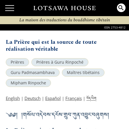
La maison des traductions du bouddhisme tibétain
ISSN 2753-4812
La Prière qui est la source de toute
réalisation véritable
Prières
Prières à Guru Rinpoché
Guru Padmasambhava
Maîtres tibétains
Mipham Rinpoche
བོད་ཡིག
English
|
Deutsch
|
Español
|
Français
|
༄༅། །གསོལ་འདེབས་དངོས་གྲུབ་ཀུན་འབྱུང་བཞུགས།