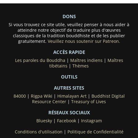
DONS
Si vous trouvez ce site utile, veuillez penser à nous aider à
atteindre notre objectif de traduire plus d'œuvres
classiques de la tradition bouddhiste et de les publier
gratuitement.
Veuillez nous soutenir sur Patreon.
ACCÈS RAPIDE
Les paroles du Bouddha
|
Maîtres indiens
|
Maîtres
tibétains
|
Thèmes
OUTILS
AUTRES SITES
84000
|
Rigpa Wiki
|
Himalayan Art
|
Buddhist Digital
Resource Center
|
Treasury of Lives
RÉSEAUX SOCIAUX
Bluesky
|
Facebook
|
Instagram
Conditions d'utilisation
|
Politique de Confidentialité