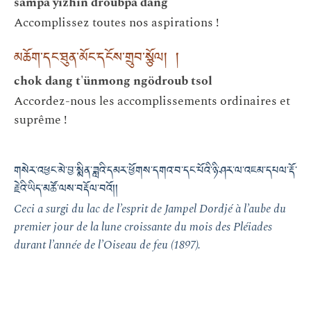
sampa yizhin droubpa dang
Accomplissez toutes nos aspirations !
མཆོག་དང་ཐུན་མོང་དངོས་གྲུབ་སྩོལ། །
chok dang t'ünmong ngödroub tsol
Accordez-nous les accomplissements ordinaires et
suprême !
གསེར་འཕྱང་མེ་བྱ་སྨིན་ཟླའི་དམར་ཕྱོགས་དགའ་བ་དང་པོའི་ཉི་ཤར་ལ་འཇམ་དཔལ་རྡོ་
རྗེའི་ཡིད་མཚོ་ལས་བརྡོལ་བའོ། །
Ceci a surgi du lac de l’esprit de Jampel Dordjé à l’aube du
premier jour de la lune croissante du mois des Pléiades
durant l’année de l’Oiseau de feu (1897).