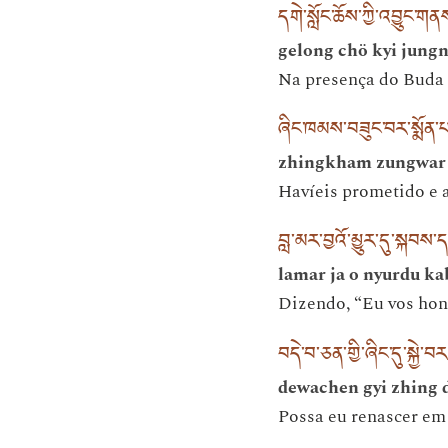
དགེ་སློང་ཆོས་ཀྱི་འབྱུང་ག
gelong chö kyi jungn
Na presença do Buda 
ཞིང་ཁམས་བཟུང་བར་སྨོན
zhingkham zungwar
Havíeis prometido e a
བླ་མར་བྱའོ་མྱུར་དུ་སྐབས་
lamar ja o nyurdu kab
Dizendo, “Eu vos hon
བདེ་བ་ཅན་གྱི་ཞིང་དུ་སྐྱེ་
dewachen gyi zhing 
Possa eu renascer em 