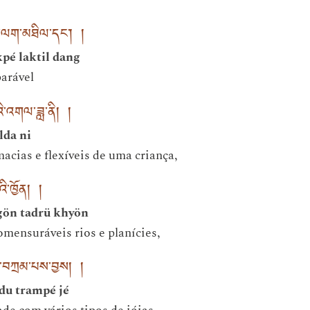
ི་ལག་མཐིལ་དང་། །
pé laktil dang
parável
ི་འགལ་ཟླ་ནི། །
lda ni
cias e flexíveis de uma criança,
ུའི་ཁྱོན། །
ngön tadrü khyön
mensuráveis rios e planícies,
ུ་བཀྲམ་པས་བྱས། །
du trampé jé