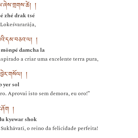
ནས་ཞེས་གྲགས་ཚེ། །
é zhé drak tsé
Lokeśvararāja,
་པའི་དམ་བཅའ་ལ། །
 mönpé damcha la
spirado a criar uma excelente terra pura,
དབྱེར་གསོལ། །
 yer sol
ro. Aprovai isto sem demora, eu oro!”
བར་ཤོག །
du kyewar shok
Sukhāvatī, o reino da felicidade perfeita!