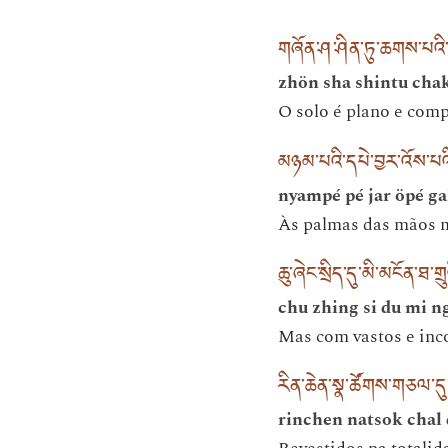
གཞོན་ཤ་ཤིན་ཏུ་ཆགས་པའ
zhön sha shintu chak
O solo é plano e com
མཉམ་པའི་དཔེ་བྱར་འོས་པའ
nyampé pé jar öpé ga
Às palmas das mãos ma
ཆུ་ཞེང་སྲིད་དུ་མི་མངོན་ཐ་གྲ
chu zhing si du mi 
Mas com vastos e inco
རིན་ཆེན་སྣ་ཚོགས་གཅལ་ད
rinchen natsok chal 