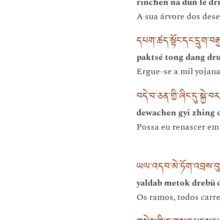
rinchen na dün lé dr
A sua árvore dos desej
དཔག་ཚད་སྟོང་དང་དྲུག་བར
paktsé tong dang dr
Ergue-se a mil yojana
བདེ་བ་ཅན་གྱི་ཞིང་དུ་སྐྱེ་
dewachen gyi zhing 
Possa eu renascer em 
ཡལ་འདབ་མེ་ཏོག་འབྲས་བུ
yaldab metok drebü 
Os ramos, todos carre