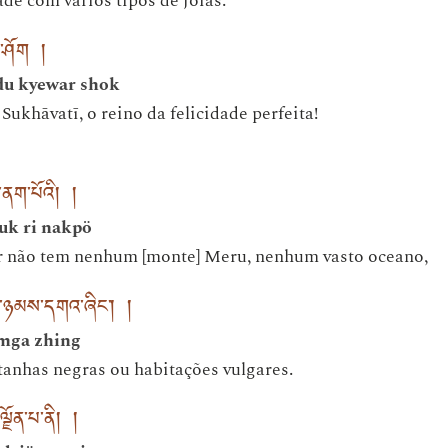
ade com vários tipos de jóias.
བར་ཤོག །
du kyewar shok
Sukhāvatī, o reino da felicidade perfeita!
ི་ནག་པོའི། །
uk ri nakpö
r não tem nenhum [monte] Meru, nenhum vasto oceano,
་ཉམས་དགའ་ཞིང་། །
amga zhing
nhas negras ou habitações vulgares.
ལྗོན་པ་ནི། །