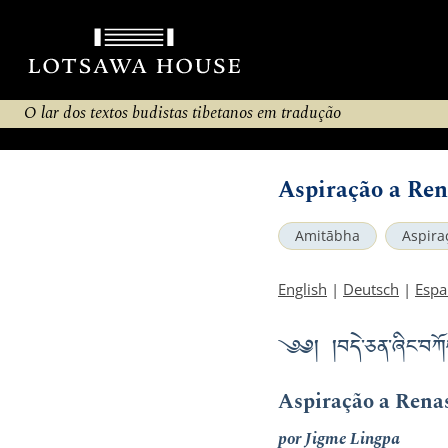
O lar dos textos budistas tibetanos em tradução
Aspiração a Ren
Amitābha
Aspira
English
|
Deutsch
|
Espa
༄༅། །བདེ་ཅན་ཞིང་བཀོ
Aspiração a Rena
por Jigme Lingpa