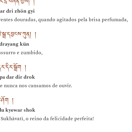
་དྲི་བཞོན་གྱིས། །
ar dri zhön gyi
entes douradas, quando agitados pela brisa perfumada,
་སྒྲ་དབྱངས་ཀུན། །
 drayang kün
ssurro e zumbido,
ར་དིར་སྒྲོག །
pa dar dir drok
 nunca nos cansamos de ouvir.
བར་ཤོག །
du kyewar shok
Sukhāvatī, o reino da felicidade perfeita!