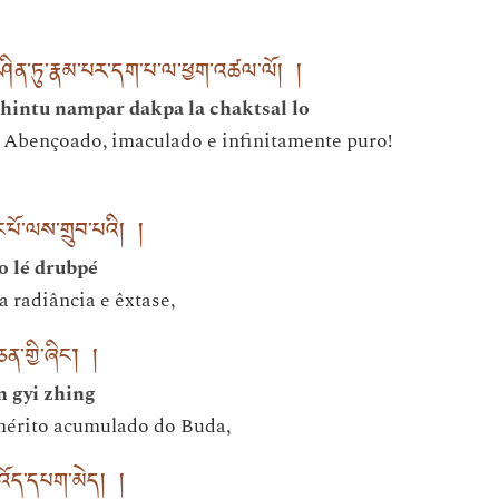
་ཤིན་ཏུ་རྣམ་པར་དག་པ་ལ་ཕྱག་འཚལ་ལོ། །
hintu nampar dakpa la chaktsal lo
bençoado, imaculado e infinitamente puro!
པོ་ལས་གྲུབ་པའི། །
 lé drubpé
a radiância e êxtase,
་གྱི་ཞིང་། །
n gyi zhing
mérito acumulado do Buda,
་འོད་དཔག་མེད། །