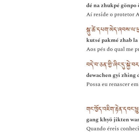
dé na zhukpé gönpo
Aí reside o protetor 
སྐུ་ཚེ་དཔག་མེད་ཞབས་ལ་
kutsé pakmé zhab la 
Aos pés do qual me 
བདེ་བ་ཅན་གྱི་ཞིང་དུ་སྐྱེ་
dewachen gyi zhing 
Possa eu renascer em 
གང་ཁྱོད་འཇིག་རྟེན་དབང་ཕྱུག
gang khyö jikten wa
Quando éreis conhec