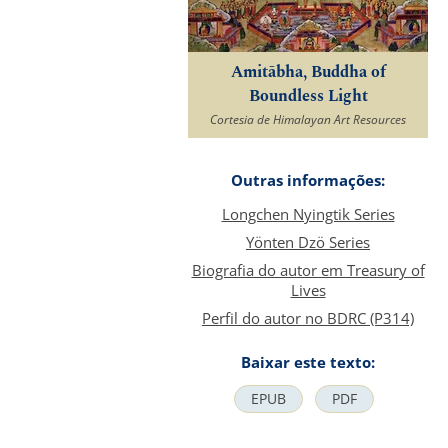
Amitābha, Buddha of
Boundless Light
Cortesia de Himalayan Art Resources
Outras informações:
Longchen Nyingtik Series
Yönten Dzö Series
Biografia do autor em Treasury of
Lives
Perfil do autor no BDRC (P314)
Baixar este texto:
EPUB
PDF