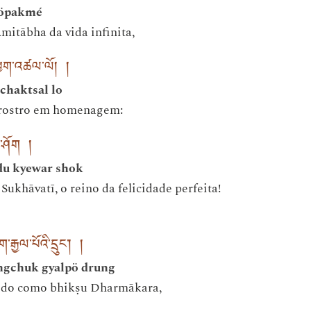
 öpakmé
Amitābha da vida infinita,
ཕྱག་འཚལ་ལོ། །
chaktsal lo
prostro em homenagem:
བར་ཤོག །
du kyewar shok
Sukhāvatī, o reino da felicidade perfeita!
་རྒྱལ་པོའི་དྲུང་། །
ngchuk gyalpö drung
ido como bhikṣu Dharmākara,