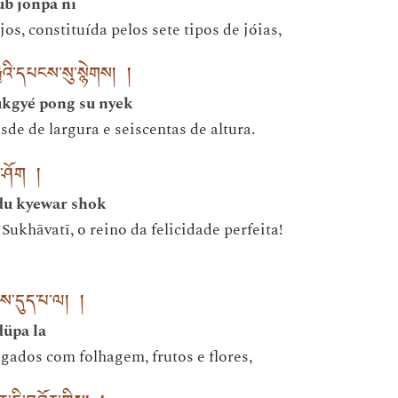
ub jönpa ni
os, constituída pelos sete tipos de jóias,
ྒྱའི་དཔངས་སུ་སྙེགས། །
ukgyé pong su nyek
sde de largura e seiscentas de altura.
བར་ཤོག །
du kyewar shok
Sukhāvatī, o reino da felicidade perfeita!
ས་དུད་པ་ལ། །
düpa la
gados com folhagem, frutos e flores,