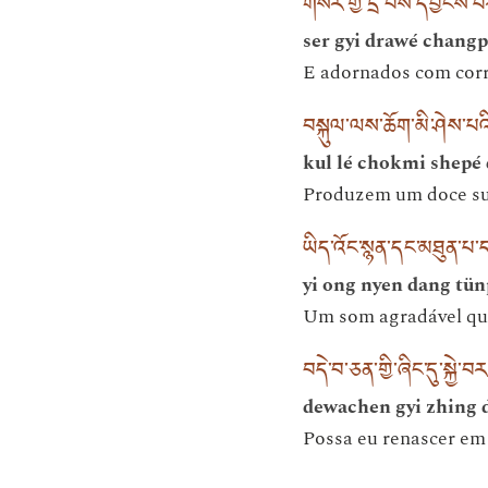
གསེར་གྱི་དྲ་བས་དཔྱངས་པར
ser gyi drawé changp
E adornados com corr
བསྐུལ་ལས་ཆོག་མི་ཤེས་པའི
kul lé chokmi shepé
Produzem um doce su
ཡིད་འོང་སྙན་དང་མཐུན་པ་ད
yi ong nyen dang tün
Um som agradável que
བདེ་བ་ཅན་གྱི་ཞིང་དུ་སྐྱེ་
dewachen gyi zhing 
Possa eu renascer em 