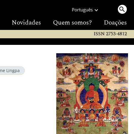
Português
Novidades
Quem somos?
Doações
ISSN 2753-4812
gme Lingpa