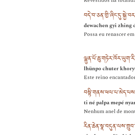
Revestidos na totalid
བདེ་བ་ཅན་གྱི་ཞིང་དུ་སྐྱེ་
dewachen gyi zhing 
Possa eu renascer em 
ལྷུན་པོ་ཆུ་གཏེར་ཁོར་ཡུག་ར
lhünpo chuter khory
Este reino encantado
བསྟི་གནས་ཕལ་པ་མེད་པས
ti né palpa mepé ny
Nenhum anel de monta
རིན་ཆེན་སྣ་བདུན་ལས་གྲུབ་