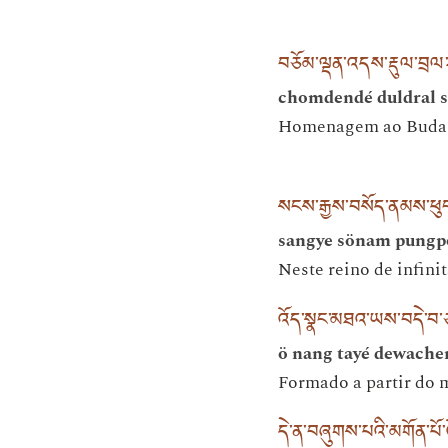
བཅོམ་ལྡན་འདས་རྡུལ་བྲལ
chomdendé duldral s
Homenagem ao Buda A
སངས་རྒྱས་བསོད་ནམས་ཕུང་
sangye sönam pungpo
Neste reino de infinit
འོད་སྣང་མཐའ་ཡས་བདེ་བ་ཅན
ö nang tayé dewache
Formado a partir do 
དེ་ན་བཞུགས་པའི་མགོན་པོ