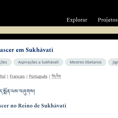
Explorar
Projetos
ascer em Sukhāvatī
ções
Aspirações a Sukhāvatī
Mestres tibetanos
Ji
བོད་ཡིག
ñol
|
Français
|
Português
|
ད་སྨོན་ལམ་བཞུགས།
scer no Reino de Sukhāvatī