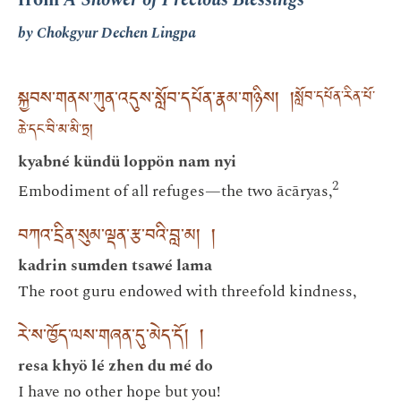
by Chokgyur Dechen Lingpa
སྐྱབས་གནས་ཀུན་འདུས་སློབ་དཔོན་རྣམ་གཉིས། །
སློབ་དཔོན་རིན་པོ་
ཆེ་དང་བི་མ་མི་ཏྲ།
kyabné kündü loppön nam nyi
2
Embodiment of all refuges—the two ācāryas,
བཀའ་དྲིན་སུམ་ལྡན་རྩ་བའི་བླ་མ། །
kadrin sumden tsawé lama
The root guru endowed with threefold kindness,
རེ་ས་ཁྱོད་ལས་གཞན་དུ་མེད་དོ། །
resa khyö lé zhen du mé do
I have no other hope but you!