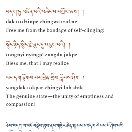
བདག་ཏུ་འཛིན་པའི་འཆིང་བ་བཀྲོལ་ནས། །
dak tu dzinpé chingwa tröl né
Free me from the bondage of self-clinging!
སྟོང་ཉིད་སྙིང་རྗེ་ཟུང་དུ་འཇུག་པའི། །
tongnyi nyingjé zungdu jukpé
Bless me, that I may realize
ཡང་དག་རྟོགས་པར་བྱིན་གྱིས་རློབས་ཤིག །
yangdak tokpar chingyi lob shik
The genuine state—the unity of emptiness and
compassion!
ཅེས་བདག་ཨ་མདོ་བནྡེས་ཞུས་ནས་གཏེར་ཆེན་བླ་མས་མཛད་པ་སེམས་ངོ་ཤེས་པའི་