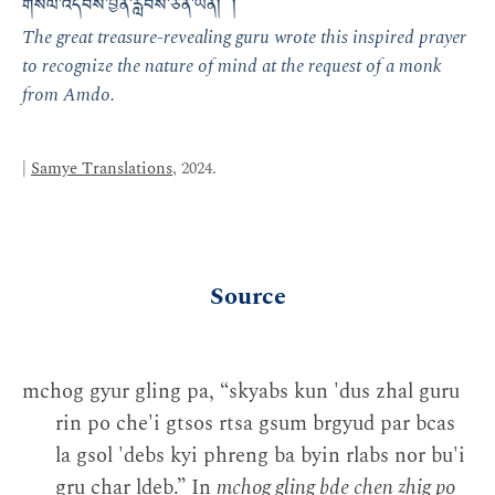
གསོལ་འདེབས་བྱིན་རླབས་ཅན་ཡིན། །
The great treasure-revealing guru wrote this inspired prayer
to recognize the nature of mind at the request of a monk
from Amdo.
|
Samye Translations
, 2024.
Source
mchog gyur gling pa, “skyabs kun 'dus zhal guru
rin po che'i gtsos rtsa gsum brgyud par bcas
la gsol 'debs kyi phreng ba byin rlabs nor bu'i
gru char ldeb.” In
mchog gling bde chen zhig po