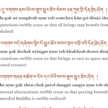
དུ་འགགས་ནས་ཡོངས་གྲུབ་མྱུར་ཐོབ་སེམས་ཅན་ཀུན་གྱི་དོན་བྱེད་ཤོག །
u gak né yongdrub nyur tob semchen kün gyi dönjé sh
utations swiftly cease so that all beings may benefit from
blished!
ར་འགགས་བདེ་གཤེགས་སྙིང་པོ་མྱུར་ཐོབ་མཁའ་ཁྱབ་འགྲོ་བའི་དོན་བྱེད་ཤོག
nyur gak deshek nyingpo nyur tob khakhyab drowé dön
curations swiftly cease so that beings as vast as space ma
htened essence!
ུར་འགགས་གཞན་མཆོག་ཕ་རོལ་དང་པོའི་སངས་རྒྱས་མྱུར་ཐོབ་ཤོག །
hé nyur gak zhen chok parol dangpö sangye nyur tob s
internal obscurations swiftly cease so that passing beyond
imordial Buddha is swiftly realized!