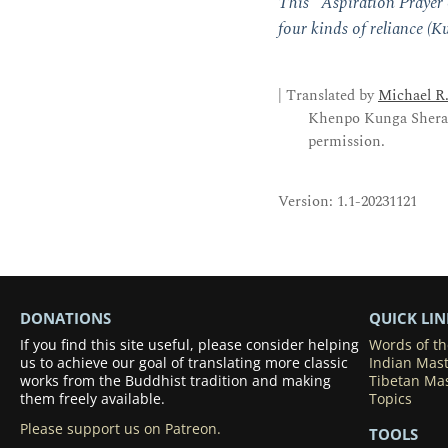
This "Aspiration Prayer 
four kinds of reliance (K
| Translated by
Michael R
Khenpo Kunga Sherab
permission.
Version: 1.1-20231121
DONATIONS
QUICK LIN
If you find this site useful, please consider helping
Words of t
us to achieve our goal of translating more classic
Indian Mas
works from the Buddhist tradition and making
Tibetan Ma
them freely available.
Topics
Please support us on Patreon.
TOOLS