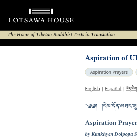
The Home of Tibetan Buddhist Texts in Translation
Aspiration of U
Aspiration Prayers
བོད་ཡིག
English
|
Español
|
༄༅། །ངེས་དོན་མཐར་ཐུག
Aspiration Prayer
by Kunkhyen Dolpopa S