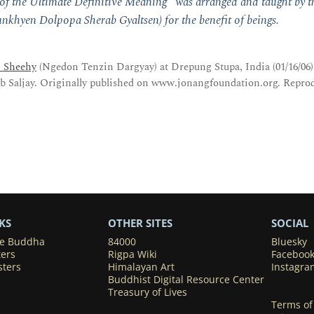
of the Ultimate Definitive Meaning" was arranged and taught by 
unkhyen Dolpopa Sherab Gyaltsen) for the benefit of beings.
. Sheehy
(Ngedon Tenzin Dargyay) at Drepung Stupa, India (01/16/06)
 Saljay. Originally published on www.jonangfoundation.org. Repro
KS
OTHER SITES
SOCIAL
he Buddha
84000
Bluesky
ters
Rigpa Wiki
Faceboo
sters
Himalayan Art
Instagra
Buddhist Digital Resource Center
Treasury of Lives
Terms of