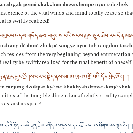
a rab gak pomé chakchen dewa chenpo nyur tob shok
sference of the vital winds and mind totally cease so that 
l is swiftly realized!
ན་བགྲངས་འདས་གདོད་ནས་བཞུགས་པའི་སངས་རྒྱས་མྱུར་ཐོབ་རང་དོན་མཐར
 drang dé döné zhukpé sangye nyur tob rangdön tarch
 resides from the very beginning beyond enumeration as 
reality be swiftly realized for the final benefit of oneself!
་ཏན་རྨད་བྱུང་རྫོགས་པར་བསྐྱེད་ནས་མཁའ་ཁྱབ་འགྲོ་བའི་དོན་བྱེད་ཤོག །
en mejung dzokpar kyé né khakhyab drowé dönjé shok
lities of the tangible dimension of relative reality comp
s as vast as space!
ལམ་འདི་ནི་རྟོན་པ་བཞི་ལྡན་གྱིས་བཀོད་པ་བསྟན་པ་དང་འགྲོ་བ་ལ་ཕན་ཐོགས་པར་གྱུར་ཅིག །