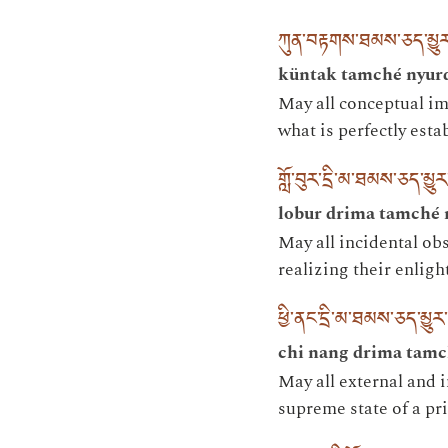
ཀུན་བརྟགས་ཐམས་ཅད་མྱུར་
küntak tamché nyurd
May all conceptual imp
what is perfectly esta
གློ་བུར་དྲི་མ་ཐམས་ཅད་མྱུ
lobur drima tamché 
May all incidental obs
realizing their enlig
ཕྱི་ནང་དྲི་མ་ཐམས་ཅད་མྱ
chi nang drima tamc
May all external and 
supreme state of a pr