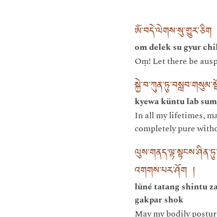
ཨོཾ་བདེ་ལེགས་སུ་གྱུར་ཅིག
om delek su gyur chi
Oṃ! Let there be ausp
སྐྱེ་བ་ཀུན་ཏུ་བསླབ་གསུ
kyewa küntu lab su
In all my lifetimes, m
completely pure with
ལུས་གནད་ལྟ་སྟངས་ཤིན་
འགགས་པར་ཤོག །
lüné tatang shintu 
gakpar shok
May my bodily postures