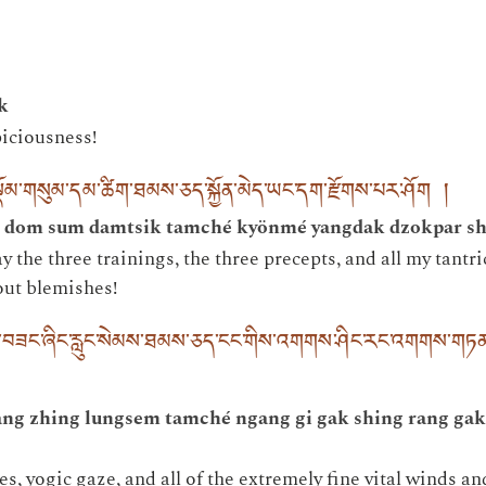
k
iciousness!
མ་སྡོམ་གསུམ་དམ་ཚིག་ཐམས་ཅད་སྐྱོན་མེད་ཡང་དག་རྫོགས་པར་ཤོག །
m dom sum damtsik tamché kyönmé yangdak dzokpar s
ay the three trainings, the three precepts, and all my tan
out blemishes!
ཏུ་བཟང་ཞིང་རླུང་སེམས་ཐམས་ཅད་ངང་གིས་འགགས་ཤིང་རང་འགགས་གཏ
zang zhing lungsem tamché ngang gi gak shing rang gak
, yogic gaze, and all of the extremely fine vital winds an