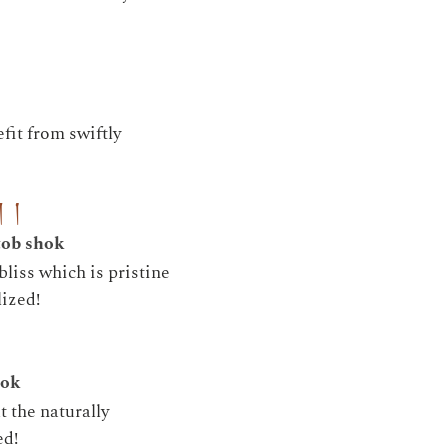
fit from swiftly
ག །
tob shok
bliss which is pristine
lized!
hok
t the naturally
ed!