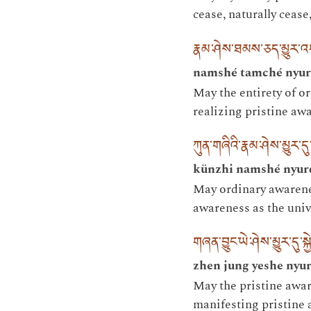
cease, naturally cease
རྣམ་ཤེས་ཐམས་ཅད་མྱུར་འག
namshé tamché nyur 
May the entirety of or
realizing pristine aw
ཀུན་གཞིའི་རྣམ་ཤེས་མྱུར་
künzhi namshé nyurd
May ordinary awareness
awareness as the univ
གཞན་བྱུང་ཡེ་ཤེས་མྱུར་དུ་
zhen jung yeshe nyu
May the pristine awar
manifesting pristine 