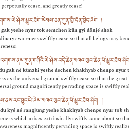
, perpetually cease, and greatly cease!
གས་ཡེ་ཤེས་མྱུར་ཐོག་སེམས་ཅན་ཀུན་གྱི་དོན་བྱེད་ཤོག །
gak yeshe nyur tok semchen kün gyi dönjé shok
dinary awareness swiftly cease so that all beings may bene
areness!
དུ་འགགས་ནས་ཀུན་གཞིའི་ཡེ་ཤེས་བདེ་ཆེན་མཁའ་ཁྱབ་ཆེན་པོ་མྱུར་ཐོབ་ཤོ
u gak né künzhi yeshe dechen khakhyab chenpo nyur 
 as the universal ground swiftly cease so that the great 
ersal ground magnificently pervading space is swiftly rea
སྐྱེས་ནས་རང་བྱུང་ཡེ་ཤེས་མཁའ་ཁྱབ་ཆེན་པོ་མྱུར་ཐོབ་ཤོག །
rdu kyé né rangjung yeshe khakhyab chenpo nyur tob s
eness which arises extrinsically swiftly come about so tha
awareness magnificently pervading space is swiftly realiz