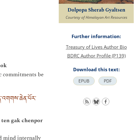
Dolpopa Sherab Gyaltsen
Courtesy of Himalayan Art Resources
Further information:
Treasury of Lives Author Bio
BDRC Author Profile (P139)
hok
Download this text:
tric commitments be
EPUB
PDF
ན་འགགས་ཆེན་པོར་
 ten gak chenpor
d mind internally