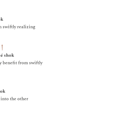
ok
 swiftly realizing
 །
jé shok
y benefit from swiftly
hok
 into the other