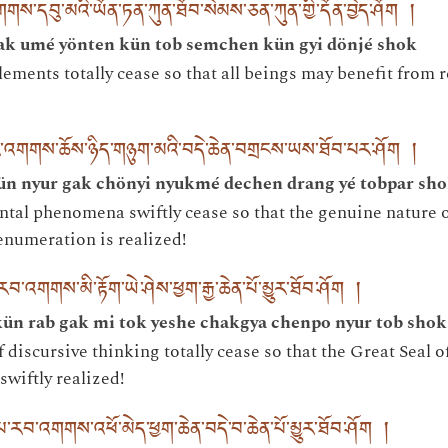
གགས་དབུ་མའི་ཡོན་ཏན་ཀུན་ཐོབ་སེམས་ཅན་ཀུན་གྱི་དོན་བྱེད་ཤོག །
ak umé yönten kün tob semchen kün gyi dönjé shok
ements totally cease so that all beings may benefit from r
ུན་མྱུར་འགགས་ཆོས་ཉིད་གཉུག་མའི་བདེ་ཆེན་བགྲངས་ཡས་ཐོབ་པར་ཤོག །
kün nyur gak chönyi nyukmé dechen drang yé tobpar sh
ental phenomena swiftly cease so that the genuine natur
 enumeration is realized!
ན་རབ་འགགས་མི་རྟོག་ཡེ་ཤེས་ཕྱག་རྒྱ་ཆེན་པོ་མྱུར་ཐོབ་ཤོག །
ün rab gak mi tok yeshe chakgya chenpo nyur tob shok
 discursive thinking totally cease so that the Great Seal 
swiftly realized!
པ་རབ་འགགས་འཕོ་མེད་ཕྱག་ཆེན་བདེ་བ་ཆེན་པོ་མྱུར་ཐོབ་ཤོག །