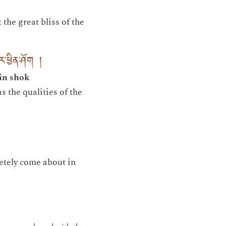
the great bliss of the
་ཕྱིན་ཤོག །
in shok
the qualities of the
letely come about in