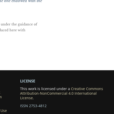
the one endowed with the
 under the guidance of
duced here with
LICENSE
This work is licensed under a
Creative Commons
k
Attribution-NonCommercial 4.0 International
m
License
.
ISSN 2753-4812
 Use