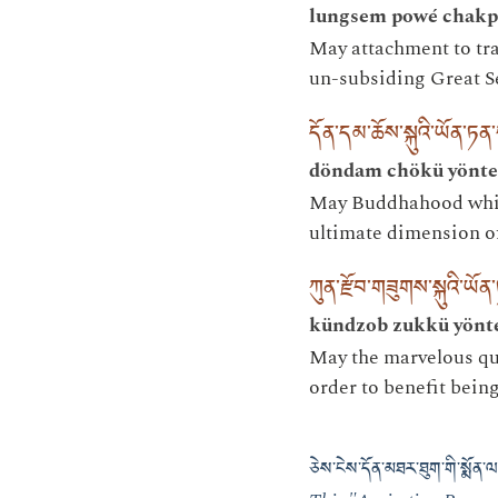
lungsem powé chakp
May attachment to tran
un-subsiding Great Sea
དོན་དམ་ཆོས་སྐུའི་ཡོན་ཏ
döndam chökü yönten
May Buddhahood which
ultimate dimension of 
ཀུན་རྫོབ་གཟུགས་སྐུའི་ཡོན
kündzob zukkü yönt
May the marvelous qua
order to benefit being
ཅེས་ངེས་དོན་མཐར་ཐུག་གི་སྨོན་