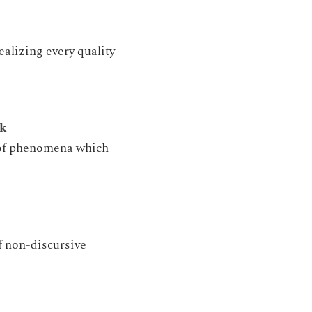
ealizing every quality
ok
e of phenomena which
of non-discursive