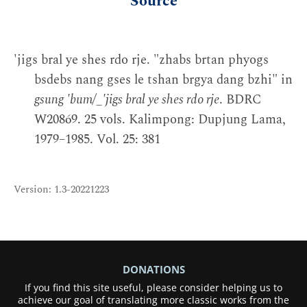
Source
'jigs bral ye shes rdo rje. "zhabs brtan phyogs
bsdebs nang gses le tshan brgya dang bzhi" in
gsung 'bum/_'jigs bral ye shes rdo rje
. BDRC
W20869. 25 vols. Kalimpong: Dupjung Lama,
1979–1985. Vol. 25: 381
Version: 1.3-20221223
DONATIONS
If you find this site useful, please consider helping us to
achieve our goal of translating more classic works from the