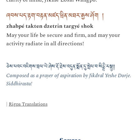
ཞབས་པད་རྟག་བརྟན་མཛད་ཕྲིན་མཐར་རྒྱས་ཤོག །
zhabpé takten dzetrin targyé shok
May your life be secure and firm, and may your
activity radiate in all directions!
ཅེས་པའང་འཇིགས་བྲལ་ཡེ་ཤེས་རྡོ་རྗེས་འདུན་སྨོན་དུ་སྤེལ་བ་སིདྡྷི་རསྟུ།།
Composed as a prayer of aspiration by Jikdral Yeshe Dorje.
Siddhirastu!
|
Rigpa Translations