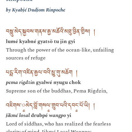
by Kyabjé Dudjom Rinpoche
བསླུ་མེད་སྐྱབས་གནས་རྒྱ་མཚོའི་མཐུ་བྱིན་གྱིས། །
lumé kyabné gyatsö tu jin gyi
Through the power of the ocean-like, unfailing
sources of refuge
པདྨ་རིག་འཛིན་རྒྱལ་བའི་མྱུ་གུ་མཆོག །
pema rigdzin
gyalwé nyugu chok
Supreme son of the buddhas, Pema Rigdzin,
འཇིགས་༵མེད་བློ་གསལ༵་གྲུབ་པའི་དབང༵་པོ་ཡི། །
jikmé losal
drubpé
wangpo
yi
Lord of siddhas, who has realized the fearless
clarity of mind, Jikmé Losal Wangpo: