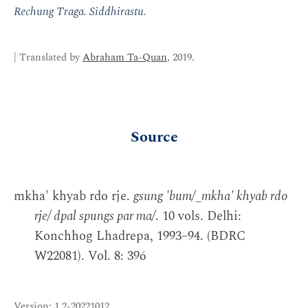
Rechung Traga. Siddhirastu.
| Translated by
Abraham Ta-Quan
, 2019.
Source
mkha' khyab rdo rje.
gsung 'bum/_mkha' khyab rdo
rje/ dpal spungs par ma/
. 10 vols. Delhi:
Konchhog Lhadrepa, 1993–94. (BDRC
W22081). Vol. 8: 396
Version: 1.2-20221012