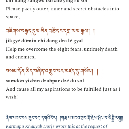
chi nang sangwé barché ying su sol
Please pacify outer, inner and secret obstacles into
space,
འཇིགས་བརྒྱད་དུས་མིན་འཆི་དང་དགྲ་ལས་རྒྱལ། །
jikgyé dümin chi dang dra lé gyal
Help me overcome the eight fears, untimely death
and enemies,
བསམ་དོན་ཡིད་བཞིན་འགྲུབ་པར་མཛད་དུ་གསོལ། །
samdön yizhin drubpar dzé du sol
And cause all my aspirations to be fulfilled just as I
wish!
ཞེས་པའང་རས་ཆུང་བཀྲ་དགའི་ངོར། །ཀརྨ་པ་མཁའ་ཁྱབ་རྡོ་རྗེས་སྤེལ་བ་སིདྡྷི་རསྟུ།།
Karmapa Khakyab Dorje wrote this at the request of