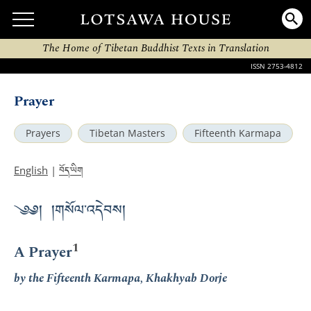
The Home of Tibetan Buddhist Texts in Translation
ISSN 2753-4812
Prayer
Prayers
Tibetan Masters
Fifteenth Karmapa
བོད་ཡིག
English
|
༄༅། །གསོལ་འདེབས།
1
A Prayer
by the Fifteenth Karmapa, Khakhyab Dorje