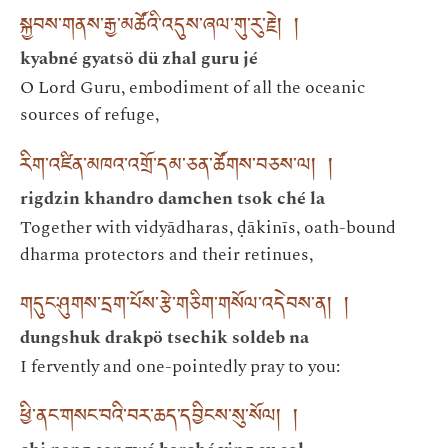
སྐྱབས་གནས་རྒྱ་མཚོའི་འདུས་ཞལ་གུ་རུ་རྗེ། །
kyabné gyatsö dü zhal guru jé
O Lord Guru, embodiment of all the oceanic
sources of refuge,
རིག་འཛིན་མཁའ་འགྲོ་དམ་ཅན་ཚོགས་བཅས་ལ། །
rigdzin khandro damchen tsok ché la
Together with vidyādharas, ḍākinīs, oath-bound
dharma protectors and their retinues,
གདུང་ཤུགས་དྲག་པོས་རྩེ་གཅིག་གསོལ་འདེབས་ན། །
dungshuk drakpö tsechik soldeb na
I fervently and one-pointedly pray to you:
ཕྱི་ནང་གསང་བའི་བར་ཆད་དབྱིངས་སུ་སོལ། །