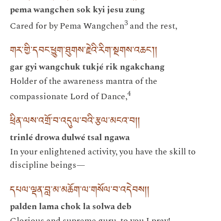
pema wangchen sok kyi jesu zung
3
Cared for by Pema Wangchen
and the rest,
གར་གྱི་དབང་ཕྱུག་ཐུགས་རྗེའི་རིག་སྔགས་འཆང༌། །
gar gyi wangchuk tukjé rik ngakchang
Holder of the awareness mantra of the
4
compassionate Lord of Dance,
ཕྲིན་ལས་འགྲོ་བ་འདུལ་བའི་རྩལ་མངའ་བ། །
trinlé drowa dulwé tsal ngawa
In your enlightened activity, you have the skill to
discipline beings—
དཔལ་ལྡན་བླ་མ་མཆོག་ལ་གསོལ་བ་འདེབས། །
palden lama chok la solwa deb
Glorious and supreme guru, to you I pray!