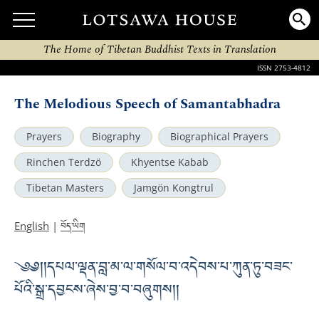
The Home of Tibetan Buddhist Texts in Translation
ISSN 2753-4812
The Melodious Speech of Samantabhadra
Prayers
Biography
Biographical Prayers
Rinchen Terdzö
Khyentse Kabab
Tibetan Masters
Jamgön Kongtrul
བོད་ཡིག
English
|
༄༅། །དཔལ་ལྡན་བླ་མ་ལ་གསོལ་བ་འདེབས་པ་ཀུན་ཏུ་བཟང་
པོའི་སྒྲ་དབྱངས་ཞེས་བྱ་བ་བཞུགས། །