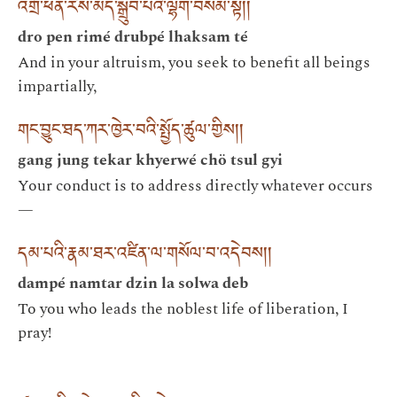
འགྲོ་ཕན་རིས་མེད་སྒྲུབ་པའི་ལྷག་བསམ་སྟེ། །
dro pen rimé drubpé lhaksam té
And in your altruism, you seek to benefit all beings
impartially,
གང་བྱུང་ཐད་ཀར་ཁྱེར་བའི་སྤྱོད་ཚུལ་གྱིས། །
gang jung tekar khyerwé chö tsul gyi
Your conduct is to address directly whatever occurs
—
དམ་པའི་རྣམ་ཐར་འཛིན་ལ་གསོལ་བ་འདེབས། །
dampé namtar dzin la solwa deb
To you who leads the noblest life of liberation, I
pray!