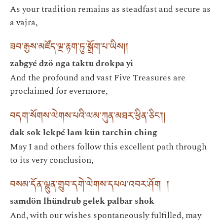
As your tradition remains as steadfast and secure as
a vajra,
ཟབ་རྒྱས་མཛོད་ལྔ་རྟག་ཏུ་སྒྲོག་པ་ཡིས། །
zabgyé dzö nga taktu drokpa yi
And the profound and vast Five Treasures are
proclaimed for evermore,
བདག་སོགས་ལེགས་པའི་ལམ་ཀུན་མཐར་ཕྱིན་ཅིང༌། །
dak sok lekpé lam kün tarchin ching
May I and others follow this excellent path through
to its very conclusion,
བསམ་དོན་ལྷུན་གྲུབ་དགེ་ལེགས་དཔལ་འབར་ཤོག །
samdön lhündrub gelek palbar shok
And, with our wishes spontaneously fulfilled, may