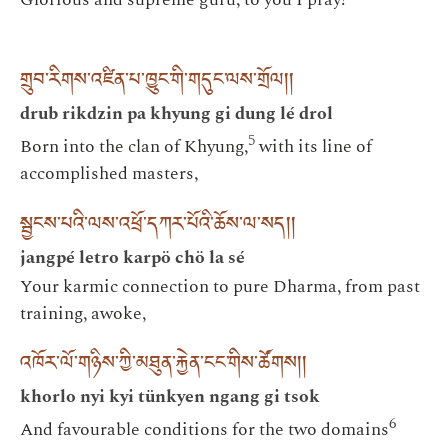
གྲུབ་རིགས་འཛིན་པ་ཁྱུང་གི་གདུང་ལས་གྲོལ། །
drub rikdzin pa khyung gi dung lé drol
5
Born into the clan of Khyung,
with its line of
accomplished masters,
སྦྱངས་པའི་ལས་འཕྲོ་དཀར་པོའི་ཆོས་ལ་སད། །
jangpé letro karpö chö la sé
Your karmic connection to pure Dharma, from past
training, awoke,
འཁོར་ལོ་གཉིས་ཀྱི་མཐུན་རྐྱེན་ངང་གིས་ཚོགས། །
khorlo nyi kyi tünkyen ngang gi tsok
6
And favourable conditions for the two domains