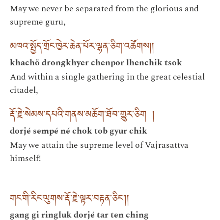
May we never be separated from the glorious and
supreme guru,
མཁའ་སྤྱོད་གྲོང་ཁྱེར་ཆེན་པོར་ལྷན་ཅིག་འཚོགས། །
khachö drongkhyer chenpor lhenchik tsok
And within a single gathering in the great celestial
citadel,
རྡོ་རྗེ་སེམས་དཔའི་གནས་མཆོག་ཐོབ་གྱུར་ཅིག །
dorjé sempé né chok tob gyur chik
May we attain the supreme level of Vajrasattva
himself!
གང་གི་རིང་ལུགས་རྡོ་རྗེ་ལྟར་བརྟན་ཅིང༌། །
gang gi ringluk dorjé tar ten ching