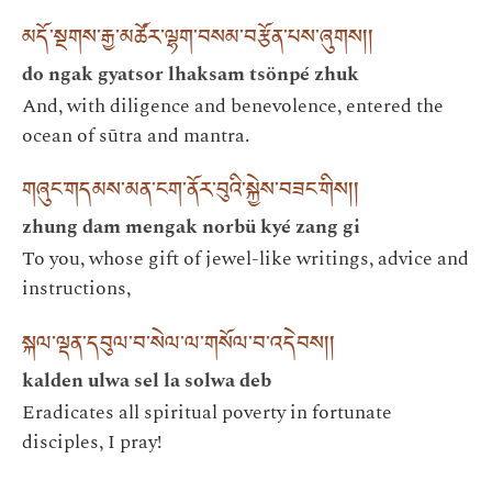
མདོ་སྔགས་རྒྱ་མཚོར་ལྷག་བསམ་བརྩོན་པས་ཞུགས། །
do ngak gyatsor lhaksam tsönpé zhuk
And, with diligence and benevolence, entered the
ocean of sūtra and mantra.
གཞུང་གདམས་མན་ངག་ནོར་བུའི་སྐྱེས་བཟང་གིས། །
zhung dam mengak norbü kyé zang gi
To you, whose gift of jewel-like writings, advice and
instructions,
སྐལ་ལྡན་དབུལ་བ་སེལ་ལ་གསོལ་བ་འདེབས། །
kalden ulwa sel la solwa deb
Eradicates all spiritual poverty in fortunate
disciples, I pray!