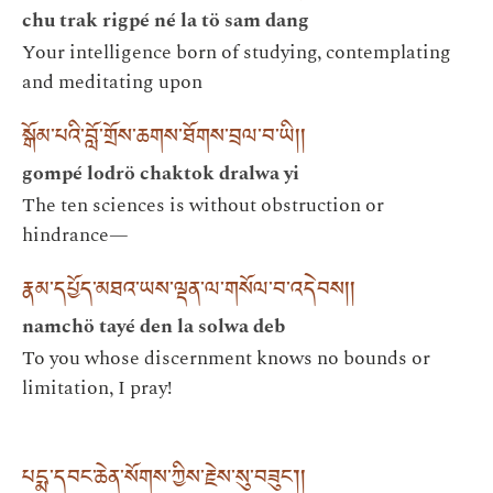
chu trak rigpé né la tö sam dang
Your intelligence born of studying, contemplating
and meditating upon
སྒོམ་པའི་བློ་གྲོས་ཆགས་ཐོགས་བྲལ་བ་ཡི། །
gompé lodrö chaktok dralwa yi
The ten sciences is without obstruction or
hindrance—
རྣམ་དཔྱོད་མཐའ་ཡས་ལྡན་ལ་གསོལ་བ་འདེབས། །
namchö tayé den la solwa deb
To you whose discernment knows no bounds or
limitation, I pray!
པདྨ་དབང་ཆེན་སོགས་ཀྱིས་རྗེས་སུ་བཟུང༌། །