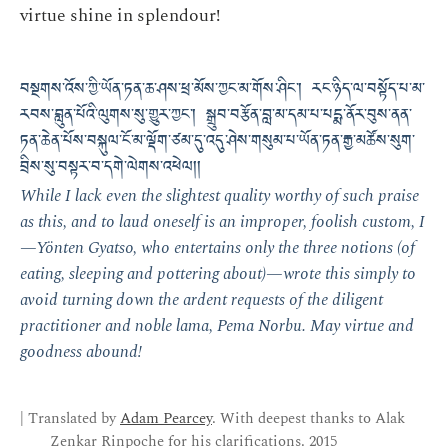
virtue shine in splendour!
བསྔགས་འོས་ཀྱི་ཡོན་ཏན་ཆ་ཤས་ཕྲ་མོས་ཀྱང་མ་གོས་ཤིང༌། རང་ཉིད་ལ་བསྟོད་པ་མ་
རབས་བླུན་པོའི་ལུགས་སུ་གྱུར་ཀྱང༌། སྒྲུབ་བརྩོན་བླ་མ་དམ་པ་པདྨ་ནོར་བུས་ནན་
ཏན་ཆེན་པོས་བསྐུལ་ངོ་མ་ལྡོག་ཙམ་དུ་འདུ་ཤེས་གསུམ་པ་ཡོན་ཏན་རྒྱ་མཚོས་སུག་
བྲིས་སུ་བསྟར་བ་དགེ་ལེགས་འཕེལ།།
While I lack even the slightest quality worthy of such praise
as this, and to laud oneself is an improper, foolish custom, I
—Yönten Gyatso, who entertains only the three notions (of
eating, sleeping and pottering about)—wrote this simply to
avoid turning down the ardent requests of the diligent
practitioner and noble lama, Pema Norbu. May virtue and
goodness abound!
| Translated by
Adam Pearcey
. With deepest thanks to Alak
Zenkar Rinpoche for his clarifications. 2015