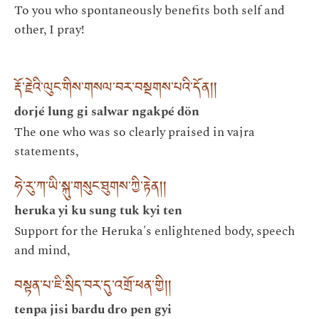
To you who spontaneously benefits both self and
other, I pray!
རྡོ་རྗེའི་ལུང་གིས་གསལ་བར་བསྔགས་པའི་དོན། །
dorjé lung gi salwar ngakpé dön
The one who was so clearly praised in vajra
statements,
ཧེ་རུ་ཀ་ཡི་སྐུ་གསུང་ཐུགས་ཀྱི་རྟེན། །
heruka yi ku sung tuk kyi ten
Support for the Heruka's enlightened body, speech
and mind,
བསྟན་པ་ཇི་སྲིད་བར་དུ་འགྲོ་ཕན་གྱི། །
tenpa jisi bardu dro pen gyi