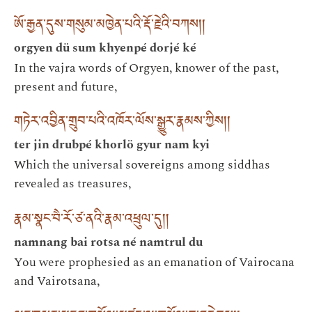
ཨོ་རྒྱན་དུས་གསུམ་མཁྱེན་པའི་རྡོ་རྗེའི་བཀས། །
orgyen dü sum khyenpé dorjé ké
In the vajra words of Orgyen, knower of the past,
present and future,
གཏེར་འབྱིན་གྲུབ་པའི་འཁོར་ལོས་སྒྱུར་རྣམས་ཀྱིས། །
ter jin drubpé khorlö gyur nam kyi
Which the universal sovereigns among siddhas
revealed as treasures,
རྣམ་སྣང་བཻ་རོ་ཙ་ནའི་རྣམ་འཕྲུལ་དུ། །
namnang bai rotsa né namtrul du
You were prophesied as an emanation of Vairocana
and Vairotsana,