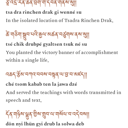
ཙཱ་འདྲ་རིན་ཆེན་བྲག་གི་དབེན་གནས་སུ། །
tsa dra rinchen drak gi wenné su
In the isolated location of Tsadra Rinchen Drak,
ཚེ་གཅིག་སྒྲུབ་པའི་རྒྱལ་མཚན་བཙུགས་ནས་སུ། །
tsé chik drubpé gyaltsen tsuk né su
You planted the victory banner of accomplishment
within a single life,
འཆད་རྩོམ་བཀའ་བབས་བསྟན་ལ་བྱ་བ་མཛད། །
ché tsom kabab ten la jawa dzé
And served the teachings with words transmitted in
speech and text,
དོན་གཉིས་ལྷུན་གྱིས་གྲུབ་ལ་གསོལ་བ་འདེབས། །
dön nyi lhün gyi drub la solwa deb