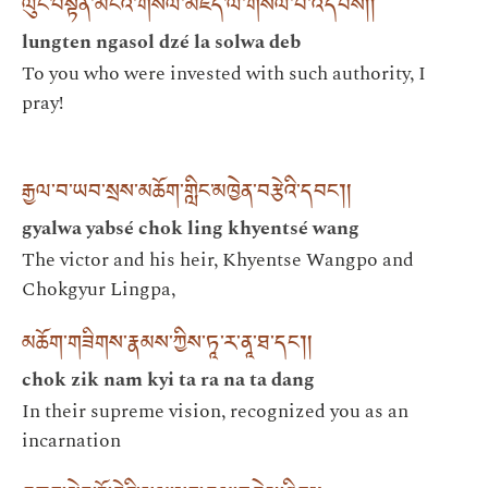
ལུང་བསྟན་མངའ་གསོལ་མཛད་ལ་གསོལ་བ་འདེབས། །
lungten ngasol dzé la solwa deb
To you who were invested with such authority, I
pray!
རྒྱལ་བ་ཡབ་སྲས་མཆོག་གླིང་མཁྱེན་བརྩེའི་དབང༌། །
gyalwa yabsé chok ling khyentsé wang
The victor and his heir, Khyentse Wangpo and
Chokgyur Lingpa,
མཆོག་གཟིགས་རྣམས་ཀྱིས་ཏཱ་ར་ནཱ་ཐ་དང༌། །
chok zik nam kyi ta ra na ta dang
In their supreme vision, recognized you as an
incarnation