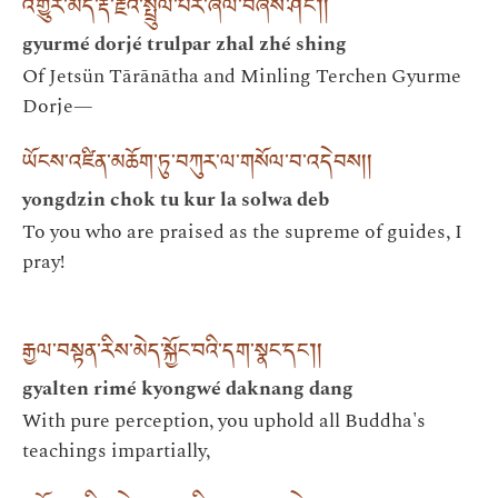
འགྱུར་མེད་རྡོ་རྗེའི་སྤྲུལ་པར་ཞལ་བཞེས་ཤིང༌། །
gyurmé dorjé trulpar zhal zhé shing
Of Jetsün Tārānātha and Minling Terchen Gyurme
Dorje—
ཡོངས་འཛིན་མཆོག་ཏུ་བཀུར་ལ་གསོལ་བ་འདེབས། །
yongdzin chok tu kur la solwa deb
To you who are praised as the supreme of guides, I
pray!
རྒྱལ་བསྟན་རིས་མེད་སྐྱོང་བའི་དག་སྣང་དང༌། །
gyalten rimé kyongwé daknang dang
With pure perception, you uphold all Buddha's
teachings impartially,