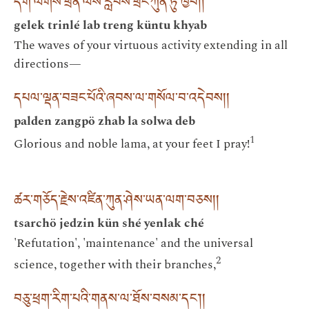
དགེ་ལེགས་ཕྲིན་ལས་རླབས་ཕྲེང་ཀུན་ཏུ་ཁྱབ། །
gelek trinlé lab treng küntu khyab
The waves of your virtuous activity extending in all
directions—
དཔལ་ལྡན་བཟང་པོའི་ཞབས་ལ་གསོལ་བ་འདེབས། །
palden zangpö zhab la solwa deb
1
Glorious and noble lama, at your feet I pray!
ཚར་གཅོད་རྗེས་འཛིན་ཀུན་ཤེས་ཡན་ལག་བཅས། །
tsarchö jedzin kün shé yenlak ché
'Refutation', 'maintenance' and the universal
2
science, together with their branches,
བཅུ་ཕྲག་རིག་པའི་གནས་ལ་ཐོས་བསམ་དང༌། །