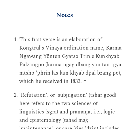
Notes
This first verse is an elaboration of
Kongtrul's Vinaya ordination name, Karma
Ngawang Yönten Gyatso Trinle Kunkhyab
Palzangpo (karma ngag dbang yon tan rgya
mtsho 'phrin las kun khyab dpal bzang po),
which he received in 1833.
↑
'Refutation', or 'subjugation' (tshar gcod)
here refers to the two sciences of
linguistics (sgra) and pramāṇa, i.e., logic
and epistemology (tshad ma);
'maintenance', or care (rjes 'dzin) includes