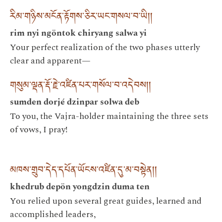
རིམ་གཉིས་མངོན་རྟོགས་ཅིར་ཡང་གསལ་བ་ཡི། །
rim nyi ngöntok chiryang salwa yi
Your perfect realization of the two phases utterly
clear and apparent—
གསུམ་ལྡན་རྡོ་རྗེ་འཛིན་པར་གསོལ་བ་འདེབས། །
sumden dorjé dzinpar solwa deb
To you, the Vajra-holder maintaining the three sets
of vows, I pray!
མཁས་གྲུབ་དེད་དཔོན་ཡོངས་འཛིན་དུ་མ་བསྟེན། །
khedrub depön yongdzin duma ten
You relied upon several great guides, learned and
accomplished leaders,