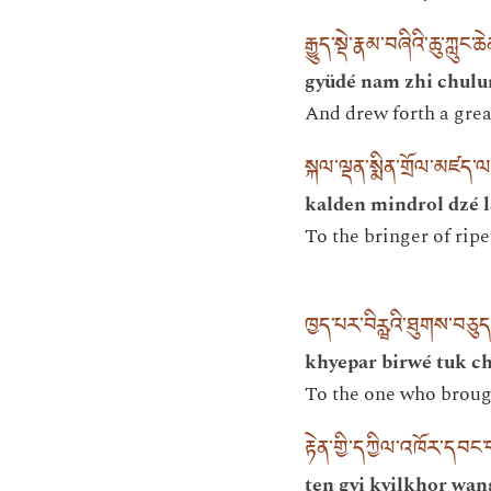
རྒྱུད་སྡེ་རྣམ་བཞིའི་ཆུ་ཀླུང་
gyüdé nam zhi chulu
And drew forth a great
སྐལ་ལྡན་སྨིན་གྲོལ་མཛད
kalden mindrol dzé l
To the bringer of ripe
ཁྱད་པར་བིཪྺའི་ཐུགས་བཅུ
khyepar birwé tuk c
To the one who broug
རྟེན་གྱི་དཀྱིལ་འཁོར་དབ
ten gyi kyilkhor wan