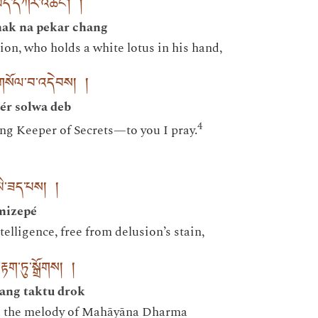
་ན་པད་དཀར་འཆང་། །
ak na pekar chang
n, who holds a white lotus in his hand,
ར་གསོལ་བ་འདེབས། །
jér solwa deb
4
ng Keeper of Secrets—to you I pray.
ས་མི་ཟད་པས། །
 mizepé
elligence, free from delusion’s stain,
་རྟག་ཏུ་སྒྲོགས། །
yang taktu drok
ed the melody of Mahāyāna Dharma