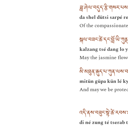
ཟླ་ཤེལ་བདུད་རྩི་གསར་པས
da shel dütsi sarpé 
Of the compassionate 
སྐལ་བཟང་ཚེ་དང་བློ་ཡི་ཀུ
kalzang tsé dang lo 
May the jasmine flowe
མི་མཐུན་རྒུད་པ་ཀུན་ལས་བ
mitün güpa kün lé ky
And may we be protect
འདི་ནས་བཟུང་སྟེ་ཚེ་རབས
di né zung té tserab