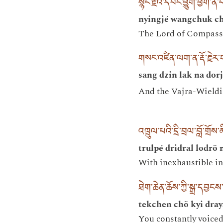
སྙིང་རྗེའི་དབང་ཕྱུག་ཕྱག
nyingjé wangchuk ch
The Lord of Compassio
གསང་འཛིན་ལག་ན་རྡོ་རྗེ
sang dzin lak na dor
And the Vajra-Wieldi
འཁྲུལ་པའི་དྲི་བྲལ་བློ་གྲོ
trulpé dridral lodrö
With inexhaustible int
ཐེག་ཆེན་ཆོས་ཀྱི་སྒྲ་དབྱངས
tekchen chö kyi dra
You constantly voic