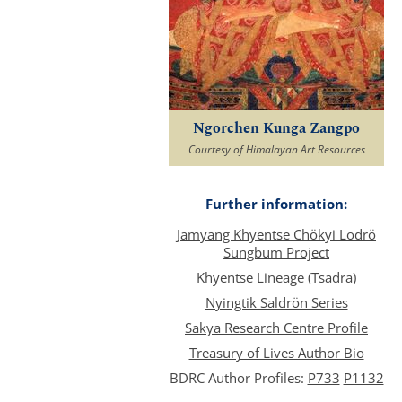
Ngorchen Kunga Zangpo
Courtesy of Himalayan Art Resources
Further information:
Jamyang Khyentse Chökyi Lodrö
Sungbum Project
Khyentse Lineage (Tsadra)
Nyingtik Saldrön Series
Sakya Research Centre Profile
Treasury of Lives Author Bio
BDRC Author Profiles:
P733
P1132