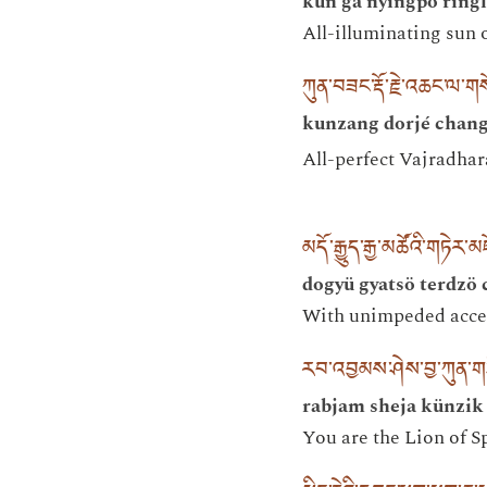
kün ga nyingpö ring
All-illuminating sun 
ཀུན་བཟང་རྡོ་རྗེ་འཆང་ལ་
kunzang dorjé chang
All-perfect Vajradhar
མདོ་རྒྱུད་རྒྱ་མཚོའི་གཏེ
dogyü gyatsö terdzö 
With unimpeded access
རབ་འབྱམས་ཤེས་བྱ་ཀུན་གཟི
rabjam sheja künzi
You are the Lion of S