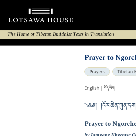
The Home of Tibetan Buddhist Texts in Translation
Prayer to Ngor
Prayers
Tibetan 
བོད་ཡིག
English
|
༄༅། །ངོར་ཆེན་ཀུན་དག
Prayer to Ngorc
by Jamyang Khyentse C