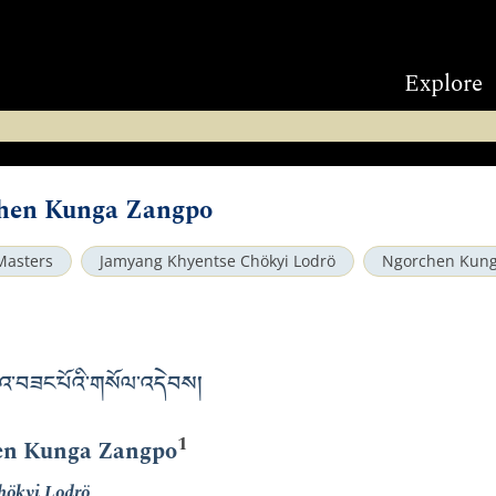
Explore
chen Kunga Zangpo
Masters
Jamyang Khyentse Chökyi Lodrö
Ngorchen Kun
འ་བཟང་པོའི་གསོལ་འདེབས།
1
hen Kunga Zangpo
hökyi Lodrö