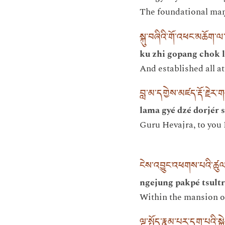
The foundational maṇḍa
སྐུ་བཞིའི་གོ་འཕང་མཆོག་
ku zhi gopang chok l
And established all a
བླ་མ་དགྱེས་མཛད་རྡོ་རྗེར
lama gyé dzé dorjér 
Guru Hevajra, to you I
ངེས་འབྱུང་འཕགས་པའི་ཚུ
ngejung pakpé tsult
Within the mansion of
ལྟ་སྤྱོད་རྣམ་པར་དག་པའི་སྐྱ