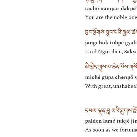
tachö nampar dakpé 
You are the noble one
བྱང་ཕྱོགས་ཐུབ་པའི་རྒྱལ་ཚ
jangchok tubpé gyalt
Lord Ngorchen, Śākya
མི་ཕྱེད་གུས་པ་ཆེན་པོས་
miché güpa chenpö s
With great, unshakeab
དཔལ་ལྡན་བླ་མའི་ཐུགས་རྗེའ
palden lamé tukjé ji
As soon as we fortuna