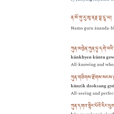
ན་མོ་གུ་རུ་ཨཱ་ནནྡ་བྷ་དྲཱ་ཡ།
Namo guru ānanda-b
ཀུན་མཁྱེན་ཀུན་ཏུ་དགེ་བའ
künkhyen küntu gewé
All-knowing and wholl
ཀུན་གཟིགས་རྫོགས་སངས་རྒྱ
künzik dzoksang gyé
All-seeing and perfec
ཀུན་དགའ་སྙིང་པོའི་རིང་ལུ