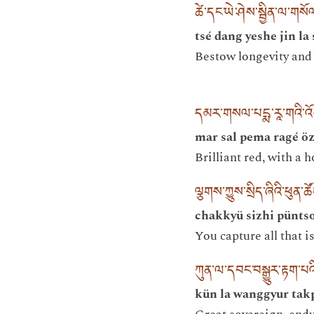
ཚེ་དང་ཡེ་ཤེས་སྦྱིན་ལ་ག
tsé dang yeshe jin la
Bestow longevity and
དམར་གསལ་པདྨ་རཱ་གའི་འོད
mar sal pema ragé öz
Brilliant red, with a 
ལྕགས་ཀྱུས་སྲིད་ཞིའི་ཕུན
chakkyü sizhi pünts
You capture all that i
ཀུན་ལ་དབང་བསྒྱུར་རྟག་པའི
kün la wanggyur tak