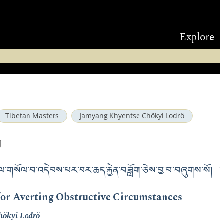
Explore
Tibetan Masters
Jamyang Khyentse Chökyi Lodrö
ག
་ལ་གསོལ་བ་འདེབས་པར་བར་ཆད་རྐྱེན་བཟློག་ཅེས་བྱ་བ་བཞུགས་སོ། 
for Averting Obstructive Circumstances
hökyi Lodrö