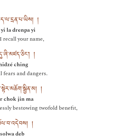
ིད་ལ་དྲན་པ་ཡིས། །
yi la drenpa yi
I recall your name,
་ཞི་མཛད་ཅིང་། །
hidzé ching
ll fears and dangers.
སྟེར་མཆོག་སྦྱིན་མ། །
r chok jin ma
lessly bestowing twofold benefit,
གསོལ་བ་འདེབས། །
 solwa deb