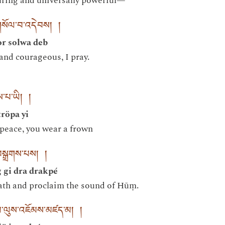
uring and universally powerful—
་གསོལ་བ་འདེབས། །
r solwa deb
 and courageous, I pray.
ོས་པ་ཡི། །
tröpa yi
peace, you wear a frown
ྒྲ་བསྒྲགས་པས། །
 gi dra drakpé
th and proclaim the sound of Hūṃ.
མ་ལུས་འཇོམས་མཛད་མ། །