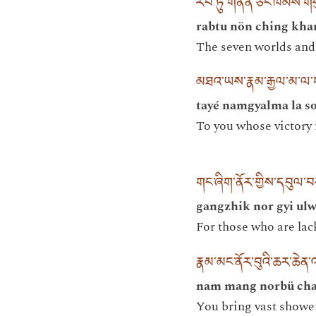
རབ་ཏུ་གནོན་ཅིང་ཁམས་གས
rabtu nön ching kha
The seven worlds and
མཐའ་ཡས་རྣམ་རྒྱལ་མ་ལ་
tayé namgyalma la s
To you whose victory 
གང་ཞིག་ནོར་གྱིས་དབུལ་བ
gangzhik nor gyi ulw
For those who are lac
རྣམ་མང་ནོར་བུའི་ཆར་ཆེན
nam mang norbü char
You bring vast shower