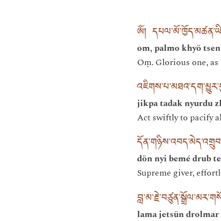
ཨོཾ། དཔལ་མོ་ཁྱོད་མཚན་ཡ
om, palmo khyö tsen 
Oṃ. Glorious one, as 
འཇིགས་པ་མཐའ་དག་མྱུར་དུ
jikpa tadak nyurdu z
Act swiftly to pacify a
དོན་གཉིས་འབད་མེད་འགྲུབ་
dön nyi bemé drub te
Supreme giver, effort
བླ་མ་རྗེ་བཙུན་སྒྲོལ་མར་
lama jetsün drolmar