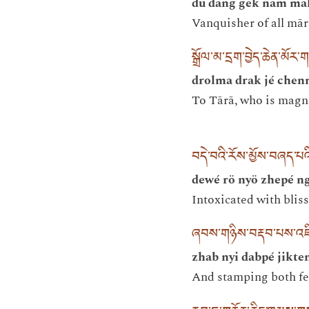
dü dang gek nam ma
Vanquisher of all mā
སྒྲོལ་མ་དྲག་བྱེད་ཆེན་མོ
drolma drak jé chen
To Tārā, who is magni
བདེ་བའི་རོས་མྱོས་བཞད་པའི
dewé rö nyö zhepé n
Intoxicated with bliss
ཞབས་གཉིས་བརྡབ་པས་འཇིག
zhab nyi dabpé jikte
And stamping both fe