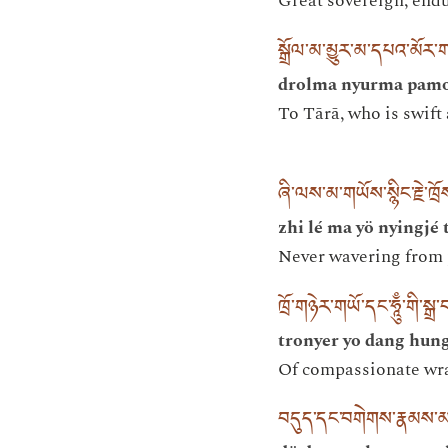
Great sovereign, end
སྒྲོལ་མ་མྱུར་མ་དཔའ་མོར
drolma nyurma pamo
To Tārā, who is swift
ཞི་ལས་མ་གཡོས་སྙིང་རྗེ་ཁྲ
zhi lé ma yö nyingjé 
Never wavering from 
ཁྲོ་གཉེར་གཡོ་དང་ཧཱུྃ་གི་ས
tronyer yo dang hung
Of compassionate wra
བདུད་དང་བགེགས་རྣམས་