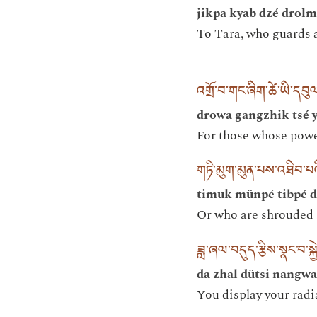
jikpa kyab dzé drolm
To Tārā, who guards ag
འགྲོ་བ་གང་ཞིག་ཚེ་ཡི་དབུ
drowa gangzhik tsé y
For those whose power
གཏི་མུག་མུན་པས་འཐིབ་པའ
timuk münpé tibpé d
Or who are shrouded i
ཟླ་ཞལ་བདུད་རྩིས་སྣང་བ་སྐྱ
da zhal dütsi nangw
You display your rad