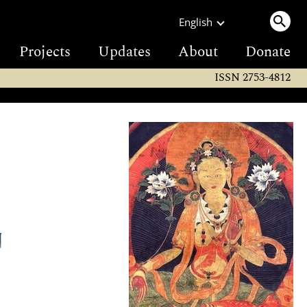
English
Projects
Updates
About
Donate
ISSN 2753-4812
།