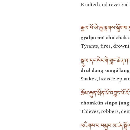
Exalted and reverend T
རྒྱལ་པོ་མེ་ཆུ་ལྕགས་སྒྲོག
gyalpo mé chu chak 
Tyrants, fires, drowni
སྦྲུལ་དང་སེང་གེ་གླང་ཆེན་
drul dang sengé lan
Snakes, lions, elephan
ཆོམ་རྐུན་སྲིན་པོ་འབྱུང་པོ
chomkün sinpo jungp
Thieves, robbers, de
འཇིགས་པ་བསྐྱབ་མཛད་སྒྲ