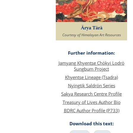
Ārya Tārā
Courtesy of Himalayan Art Resources
Further information:
Jamyang Khyentse Chökyi Lodrö
Sungbum Project
Khyentse Lineage (Tsadra)
Nyingtik Saldrön Series
Sakya Research Centre Profile
Treasury of Lives Author Bio
BDRC Author Profile (P733)
Download this text: