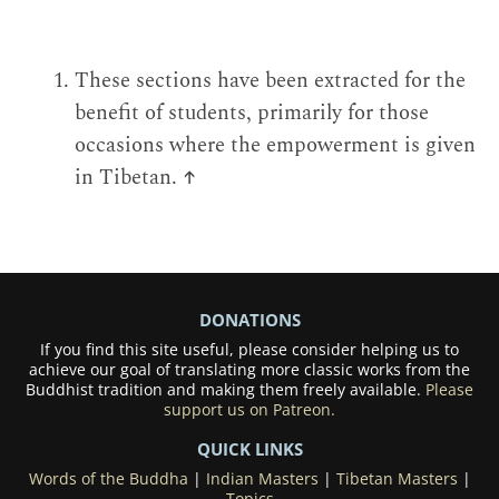
These sections have been extracted for the
benefit of students, primarily for those
occasions where the empowerment is given
in Tibetan.
↑
DONATIONS
If you find this site useful, please consider helping us to
achieve our goal of translating more classic works from the
Buddhist tradition and making them freely available.
Please
support us on Patreon.
QUICK LINKS
Words of the Buddha
|
Indian Masters
|
Tibetan Masters
|
Topics