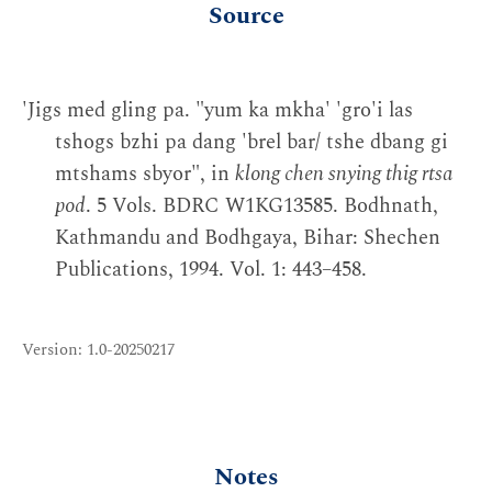
Source
'Jigs med gling pa. "yum ka mkha' 'gro'i las
tshogs bzhi pa dang 'brel bar/ tshe dbang gi
mtshams sbyor", in
klong chen snying thig rtsa
pod
. 5 Vols. BDRC W1KG13585. Bodhnath,
Kathmandu and Bodhgaya, Bihar: Shechen
Publications, 1994. Vol. 1: 443–458.
Version: 1.0-20250217
Notes