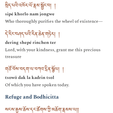
སྲིད་པའི་འཁོར་ལོ་རྣམ་སྦྱོང་བ། །
sipé khorlo nam jongwe
Who thoroughly purifies the wheel of existence—
དེ་རིང་བཤད་པའི་རིན་ཆེན་གཏེར། །
dering shepé rinchen ter
Lord, with your kindness, grant me this precious
treasure
གཙོ་བོས་བདག་ལ་བཀའ་དྲིན་སྩོལ། །
tsowö dak la kadrin tsol
Of which you have spoken today.
Refuge and Bodhicitta
སངས་རྒྱས་ཆོས་དང་ཚོགས་ཀྱི་མཆོག་རྣམས་ལ། །