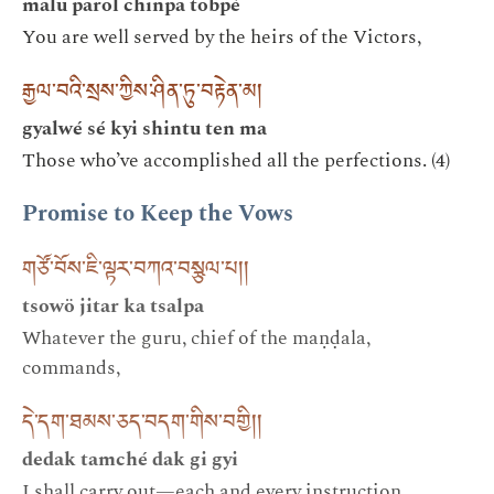
malü parol chinpa tobpé
You are well served by the heirs of the Victors,
རྒྱལ་བའི་སྲས་ཀྱིས་ཤིན་ཏུ་བརྟེན་མ།
gyalwé sé kyi shintu ten ma
Those who’ve accomplished all the perfections. (4)
Promise to Keep the Vows
གཙོ་བོས་ཇི་ལྟར་བཀའ་བསྩལ་པ། །
tsowö jitar ka tsalpa
Whatever the guru, chief of the maṇḍala,
commands,
དེ་དག་ཐམས་ཅད་བདག་གིས་བགྱི། །
dedak tamché dak gi gyi
I shall carry out—each and every instruction.