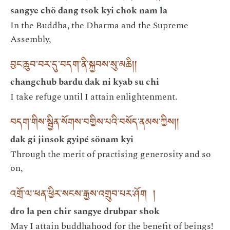
sangye chö dang tsok kyi chok nam la
In the Buddha, the Dharma and the Supreme
Assembly,
བྱང་ཆུབ་བར་དུ་བདག་ནི་སྐྱབས་སུ་མཆི། །
changchub bardu dak ni kyab su chi
I take refuge until I attain enlightenment.
བདག་གིས་སྦྱིན་སོགས་བགྱིས་པའི་བསོད་ནམས་ཀྱིས། །
dak gi jinsok gyipé sönam kyi
Through the merit of practising generosity and so
on,
འགྲོ་ལ་ཕན་ཕྱིར་སངས་རྒྱས་འགྲུབ་པར་ཤོག །
dro la pen chir sangye drubpar shok
May I attain buddhahood for the benefit of beings!