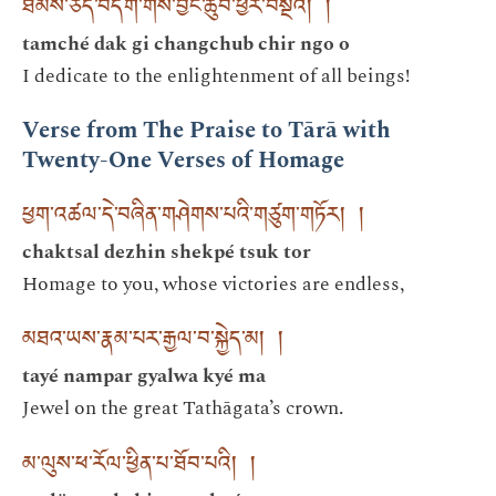
ཐམས་ཅད་བདག་གིས་བྱང་ཆུབ་ཕྱིར་བསྔོའོ། །
tamché dak gi changchub chir ngo o
I dedicate to the enlightenment of all beings!
Verse from The Praise to Tārā with
Twenty-One Verses of Homage
ཕྱག་འཚལ་དེ་བཞིན་གཤེགས་པའི་གཙུག་གཏོར། །
chaktsal dezhin shekpé tsuk tor
Homage to you, whose victories are endless,
མཐའ་ཡས་རྣམ་པར་རྒྱལ་བ་སྐྱེད་མ། །
tayé nampar gyalwa kyé ma
Jewel on the great Tathāgata’s crown.
མ་ལུས་ཕ་རོལ་ཕྱིན་པ་ཐོབ་པའི། །