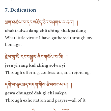
7. Dedication
ཕྱག་འཚལ་བ་དང་མཆོད་ཅིང་བཤགས་པ་དང་། །
chaktsalwa dang chö ching shakpa dang
What little virtue I have gathered through my
homage,
རྗེས་སུ་ཡི་རང་བསྐུལ་ཞིང་གསོལ་བ་ཡི། །
jesu yi rang kul zhing solwa yi
Through offering, confession, and rejoicing,
དགེ་བ་ཅུང་ཟད་བདག་གིས་ཅི་བསགས་པ། །
gewa chungzé dak gi chi sakpa
Through exhortation and prayer—all of it