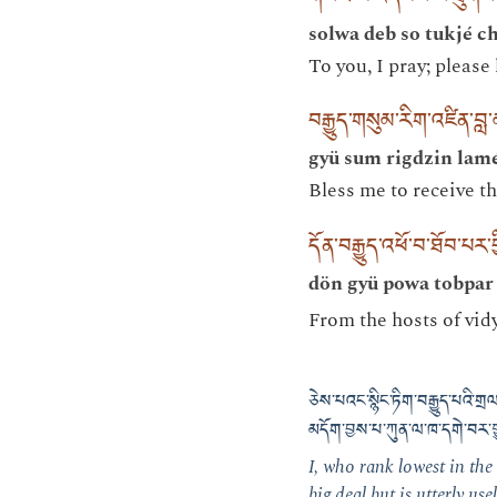
གསོལ་བ་འདེབས་སོ་ཐུགས་རྗ
solwa deb so tukjé ch
To you, I pray; pleas
བརྒྱུད་གསུམ་རིག་འཛིན་བླ
gyü sum rigdzin lam
Bless me to receive t
དོན་བརྒྱུད་འཕོ་བ་ཐོབ་པར་བ
dön gyü powa tobpar 
From the hosts of vid
ཅེས་པའང་སྙིང་ཏིག་བརྒྱུད་པའི་ག
མདོག་བྱས་པ་ཀུན་ལ་ཁ་དགེ་བར་ག
I, who rank lowest in the 
big deal but is utterly u