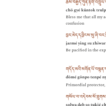
ཆོས་བརྒྱད་ཀུན་རྟོག་འཁྲུལ
chö gyé küntok trul
Bless me that all my 
confusion
བྱར་མེད་དབྱིངས་སུ་ཞི་བར་བ
jarmé ying su zhiwar 
Be pacified in the ex
གདོད་མའི་མགོན་པོ་བསྟན་པ
dömé gönpo tenpé ny
Primordial protector
གསོལ་བ་འདེབས་སོ་ཐུགས་རྗ
solwa deb so tukjé ch