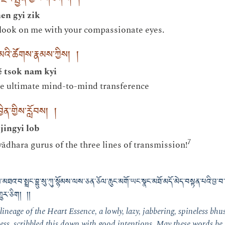
ེའི་སྤྱན་གྱིས་གཟིགས། །
en gyi zik
e look on me with your compassionate eyes.
་མའི་ཚོགས་རྣམས་ཀྱིས། །
é tsok nam kyi
he ultimate mind-to-mind transference
ྱིན་གྱིས་རློབས། །
jingyi lob
7
yādhara gurus of the three lines of transmission!
ྲལ་མཐའ་བ་སྤྲང་བྷུ་སུ་ཀུ་སྙོམས་ལས་ཅན་ཅོལ་ཆུང་མགོ་ཡང་སྣང་མཐོ་མདོ་མེད་བསྟན་པའི་བྱ
ྱུར་ཅིག། །།
lineage of the Heart Essence, a lowly, lazy, jabbering, spineless bh
seless, scribbled this down with good intentions. May these words be 