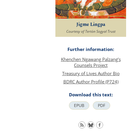
Jigme Lingpa
Courtesy of Tertön Sogyal Trust
Further information:
Khenchen Ngawang Palzang’s
Counsels Project
Treasury of Lives Author Bio
BDRC Author Profile (P724)
Download this text:
EPUB
PDF