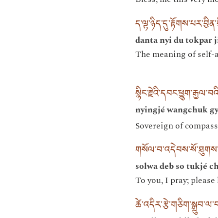
ད་ལྟ་ཉིད་དུ་རྟོགས་པར་བྱིན
danta nyi du tokpar j
The meaning of self-a
སྙིང་རྗེའི་དབང་ཕྱུག་རྒྱལ་བའ
nyingjé wangchuk gy
Sovereign of compass
གསོལ་བ་འདེབས་སོ་ཐུགས་རྗ
solwa deb so tukjé ch
To you, I pray; pleas
ཚེ་འདིར་རྩེ་གཅིག་སྒྲུབ་ལ་