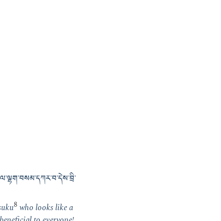
་བ་ལ་ལྷག་བསམ་དཀར་བ་དེས་བྲི་
8
usuku
who looks like a
beneficial to everyone!