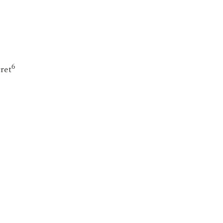
6
ret