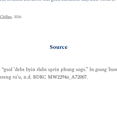
Clellan
, 2026.
Source
“gsol ʼdebs byin rlabs sprin phung sogs.” In
gsung ʼbum
 Khreng tuʼu, n.d. BDRC MW22946_A72007.