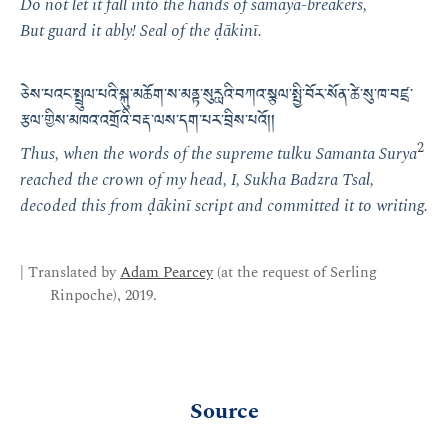
Do not let it fall into the hands of samaya-breakers,
But guard it ably! Seal of the ḍākinī.
ཅེས་པའང་སྤྲུལ་པའི་སྐུ་མཆོག་ས་མནྟ་སུརྻའི་བཀའ་སྩལ་སྤྱི་བོར་སོན་ཚེ་སུ་ཁ་བཛྲ་
རྩལ་གྱིས་མཁའ་འགྲོའི་བརྡ་ལས་དག་པར་བྲིས་པའོ།།
2
Thus, when the words of the supreme tulku Samanta Surya
reached the crown of my head, I, Sukha Badzra Tsal,
decoded this from ḍākinī script and committed it to writing.
| Translated by
Adam Pearcey
(at the request of Serling
Rinpoche), 2019.
Source