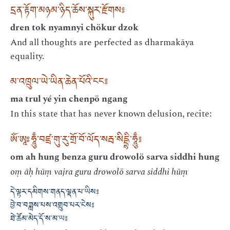
དྲན་རྟོག་མཉམ་ཉིད་ཆོས་སྐུར་རྫོགས༔
dren tok nyamnyi chökur dzok
And all thoughts are perfected as dharmakāya
equality.
མ་འཁྲུལ་ཡེ་ཡིན་ཆེན་པོའི་ངང༔
ma trul yé yin chenpö ngang
In this state that has never known delusion, recite:
ཨོཾ་ཨཱཿཧཱུྃ་བཛྲ་གུ་རུ་གྲོ་བོ་ལོད་སརྦ་སིདྡྷི་ཧཱུྃ༔
om ah hung benza guru drowolö sarva siddhi hung
oṃ āḥ hūṃ vajra guru drowolö sarva siddhi hūṃ
དེ་ལྟར་དམིགས་གནད་ལྡན་པ་ཡིས༔
བྱེ་བ་བཟླས་པས་འགྲུབ་པར་ངེས༔
ཐེ་ཚོམ་མེད་དོ་ས་མ་ཡ༔