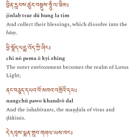
བྱིན་རླབས་ཚུར་བསྡུས་ཧཱུྃ་ལ་ཐིམ༔
jinlab tsur dü hung la tim
And collect their blessings, which dissolve into the
hūṃ
.
ཕྱི་སྣོད་པདྨ་འོད་ཀྱི་ཞིང༔
chi nö pema ö kyi zhing
The outer environment becomes the realm of Lotus
Light;
ནང་བཅུད་དཔའ་བོ་མཁའ་འགྲོའི་དལ༔
nangchü pawo khandrö dal
And the inhabitants, the maṇḍala of vīras and
ḍākinīs.
དེ་དབུས་ལྷུན་གྲུབ་གཞལ་ཡས་ཁང༔