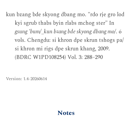
kun bzang bde skyong dbang mo. "rdo rje gro lod
kyi sgrub thabs byin rlabs mchog ster" In
gsung 'bum/_kun bzang bde skyong dbang mo/
. 6
vols. Chengdu: si khron dpe skrun tshogs pa/
si khron mi rigs dpe skrun khang, 2009.
(BDRC W1PD108254) Vol. 3: 288–290
Version: 1.4-20260614
Notes