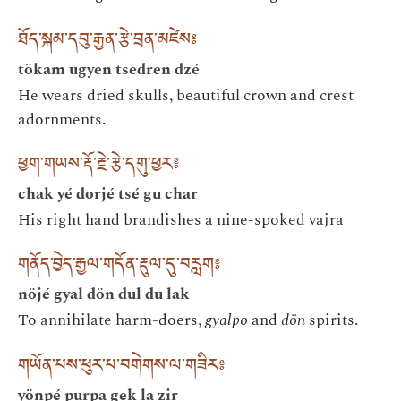
ཐོད་སྐམ་དབུ་རྒྱན་རྩེ་བྲན་མཛེས༔
tökam ugyen tsedren dzé
He wears dried skulls, beautiful crown and crest
adornments.
ཕྱག་གཡས་རྡོ་རྗེ་རྩེ་དགུ་ཕྱར༔
chak yé dorjé tsé gu char
His right hand brandishes a nine-spoked vajra
གནོད་བྱེད་རྒྱལ་གདོན་རྡུལ་དུ་བརླག༔
nöjé gyal dön dul du lak
To annihilate harm-doers,
gyalpo
and
dön
spirits.
གཡོན་པས་ཕུར་པ་བགེགས་ལ་གཟིར༔
yönpé purpa gek la zir