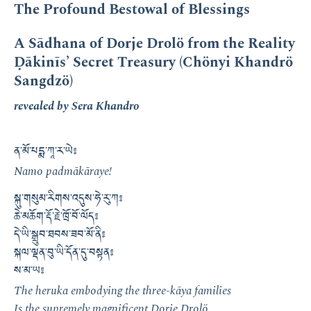
The Profound Bestowal of Blessings
A Sādhana of Dorje Drolö from the Reality
Ḍākinīs’ Secret Treasury (Chönyi Khandrö
Sangdzö)
revealed by Sera Khandro
ན་མོ་པདྨ་ཀཱ་ར་ཡེ༔
Namo padmākāraye!
སྐུ་གསུམ་རིགས་འདུས་ཧེ་རུ་ཀ༔
ཆེ་མཆོག་རྡོ་རྗེ་ཁྲོ་བོ་ལོད༔
དེ་ཡི་སྒྲུབ་ཐབས་ཟབ་མོ་ནི༔
སྐལ་ལྡན་བུ་ཡི་དོན་དུ་བསྟན༔
ས་མ་ཡ༔
The heruka embodying the three-kāya families
Is the supremely magnificent Dorje Drolö.