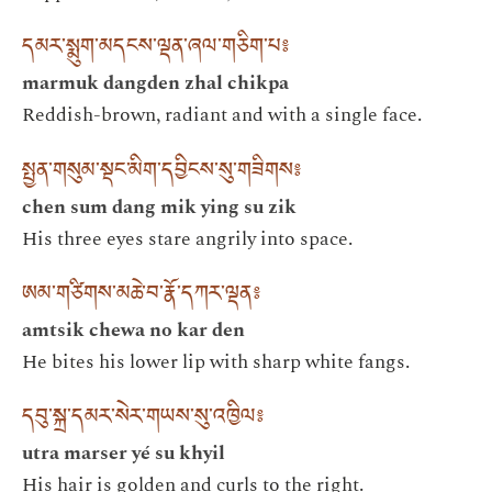
དམར་སྨུག་མདངས་ལྡན་ཞལ་གཅིག་པ༔
marmuk dangden zhal chikpa
Reddish-brown, radiant and with a single face.
སྤྱན་གསུམ་སྡང་མིག་དབྱིངས་སུ་གཟིགས༔
chen sum dang mik ying su zik
His three eyes stare angrily into space.
ཨམ་གཙིགས་མཆེ་བ་རྣོ་དཀར་ལྡན༔
amtsik chewa no kar den
He bites his lower lip with sharp white fangs.
དབུ་སྐྲ་དམར་སེར་གཡས་སུ་འཁྱིལ༔
utra marser yé su khyil
His hair is golden and curls to the right.