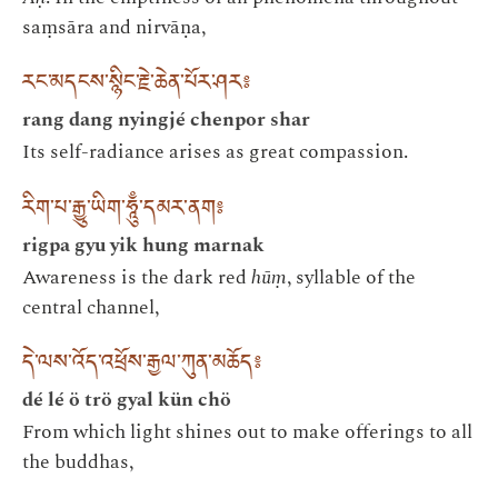
saṃsāra and nirvāṇa,
རང་མདངས་སྙིང་རྗེ་ཆེན་པོར་ཤར༔
rang dang nyingjé chenpor shar
Its self-radiance arises as great compassion.
རིག་པ་རྒྱུ་ཡིག་ཧཱུྃ་དམར་ནག༔
rigpa gyu yik hung marnak
Awareness is the dark red
hūṃ
, syllable of the
central channel,
དེ་ལས་འོད་འཕྲོས་རྒྱལ་ཀུན་མཆོད༔
dé lé ö trö gyal kün chö
From which light shines out to make offerings to all
the buddhas,