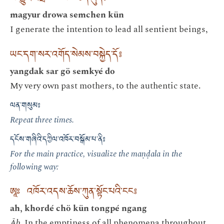
magyur drowa semchen kün
I generate the intention to lead all sentient beings,
ཡང་དག་སར་འགོད་སེམས་བསྐྱེད་དོ༔
yangdak sar gö semkyé do
My very own past mothers, to the authentic state.
ལན་གསུམ༔
Repeat three times.
དངོས་གཞིའི་དཀྱིལ་འཁོར་བསྒོམ་པ་ནི༔
For the main practice, visualize the maṇḍala in the
following way:
ཨཱཿ འཁོར་འདས་ཆོས་ཀུན་སྟོང་པའི་ངང༔
ah, khordé chö kün tongpé ngang
Āḥ
. In the emptiness of all phenomena throughout