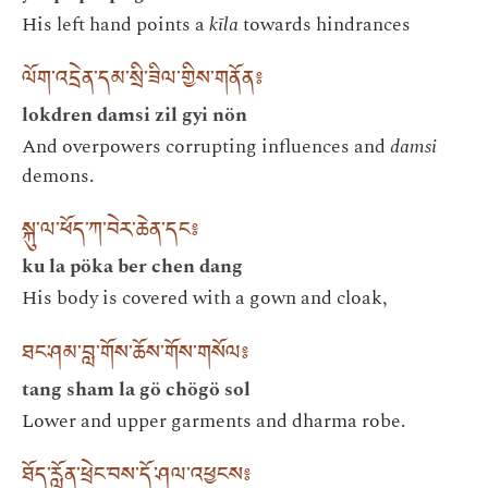
His left hand points a
kīla
towards hindrances
ལོག་འདྲེན་དམ་སྲི་ཟིལ་གྱིས་གནོན༔
lokdren damsi zil gyi nön
And overpowers corrupting influences and
damsi
demons.
སྐུ་ལ་ཕོད་ཀ་བེར་ཆེན་དང༔
ku la pöka ber chen dang
His body is covered with a gown and cloak,
ཐང་ཤམ་བླ་གོས་ཆོས་གོས་གསོལ༔
tang sham la gö chögö sol
Lower and upper garments and dharma robe.
ཐོད་རློན་ཕྲེང་བས་དོ་ཤལ་འཕྱངས༔