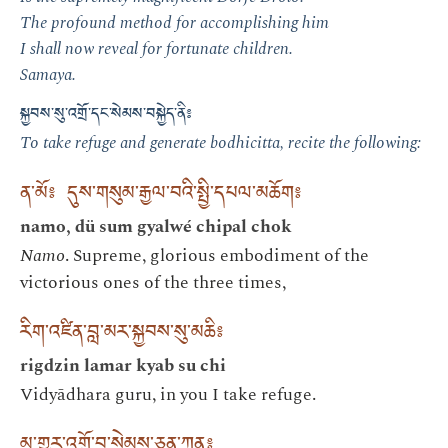
The profound method for accomplishing him
I shall now reveal for fortunate children.
Samaya.
སྐྱབས་སུ་འགྲོ་དང་སེམས་བསྐྱེད་ནི༔
To take refuge and generate bodhicitta, recite the following:
ན་མོ༔ དུས་གསུམ་རྒྱལ་བའི་སྤྱི་དཔལ་མཆོག༔
namo, dü sum gyalwé chipal chok
Namo
. Supreme, glorious embodiment of the
victorious ones of the three times,
རིག་འཛིན་བླ་མར་སྐྱབས་སུ་མཆི༔
rigdzin lamar kyab su chi
Vidyādhara guru, in you I take refuge.
མ་གྱུར་འགྲོ་བ་སེམས་ཅན་ཀུན༔