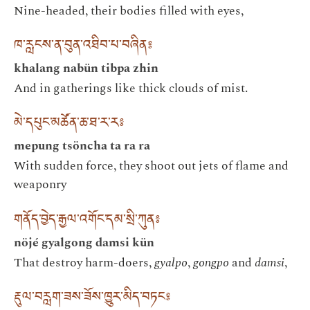
Nine-headed, their bodies filled with eyes,
ཁ་རླངས་ན་བུན་འཐིབ་པ་བཞིན༔
khalang nabün tibpa zhin
And in gatherings like thick clouds of mist.
མེ་དཔུང་མཚོན་ཆ་ཐ་ར་ར༔
mepung tsöncha ta ra ra
With sudden force, they shoot out jets of flame and
weaponry
གནོད་བྱེད་རྒྱལ་འགོང་དམ་སྲི་ཀུན༔
nöjé gyalgong damsi kün
That destroy harm-doers,
gyalpo
,
gongpo
and
damsi
,
རྡུལ་བརླག་ཟས་ཟོས་ཁྱུར་མིད་བཏང༔