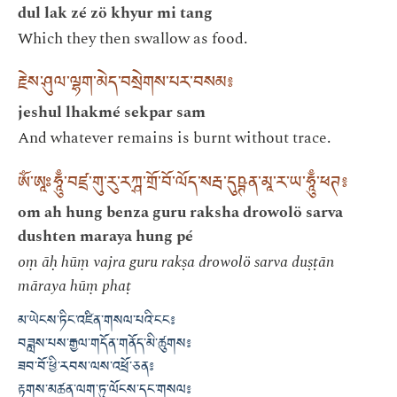
dul lak zé zö khyur mi tang
Which they then swallow as food.
རྗེས་ཤུལ་ལྷག་མེད་བསྲེགས་པར་བསམ༔
jeshul lhakmé sekpar sam
And whatever remains is burnt without trace.
ཨོཾ་ཨཱཿཧཱུྃ་བཛྲ་གུ་རུ་རཀྴ་གྲོ་བོ་ལོད་སརྦ་དུཥྚན་མཱ་ར་ཡ་ཧཱུྃ་ཕཊ༔
om ah hung benza guru raksha drowolö sarva
dushten maraya hung pé
oṃ āḥ hūṃ vajra guru rakṣa drowolö sarva duṣṭān
māraya hūṃ phaṭ
མ་ཡེངས་ཏིང་འཛིན་གསལ་པའི་ངང༔
བཟླས་པས་རྒྱལ་གདོན་གནོད་མི་ཚུགས༔
ཟབ་བོ་ཕྱི་རབས་ལས་འཕྲོ་ཅན༔
རྟགས་མཚན་ལག་ཏུ་ལོངས་དང་གསལ༔