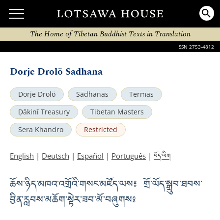
The Home of Tibetan Buddhist Texts in Translation
ISSN 2753-4812
Dorje Drolö Sādhana
Dorje Drolö
Sādhanas
Termas
Ḍākinī Treasury
Tibetan Masters
Sera Khandro
Restricted
བོད་ཡིག
English
|
Deutsch
|
Español
|
Português
|
ཆོས་ཉིད་མཁའ་འགྲོའི་གསང་མཛོད་ལས༔ གྲོ་ལོད་སྒྲུབ་ཐབས་
བྱིན་རླབས་མཆོག་སྟེར་ཟབ་མོ་བཞུགས༔