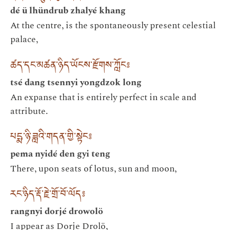
dé ü lhündrub zhalyé khang
At the centre, is the spontaneously present celestial
palace,
ཚད་དང་མཚན་ཉིད་ཡོངས་རྫོགས་ཀློང༔
tsé dang tsennyi yongdzok long
An expanse that is entirely perfect in scale and
attribute.
པདྨ་ཉི་ཟླའི་གདན་གྱི་སྟེང༔
pema nyidé den gyi teng
There, upon seats of lotus, sun and moon,
རང་ཉིད་རྡོ་རྗེ་གྲོ་བོ་ལོད༔
rangnyi dorjé drowolö
I appear as Dorje Drolö,