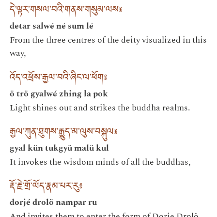
དེ་ལྟར་གསལ་བའི་གནས་གསུམ་ལས༔
detar salwé né sum lé
From the three centres of the deity visualized in this
way,
འོད་འཕྲོས་རྒྱལ་བའི་ཞིང་ལ་ཕོག༔
ö trö gyalwé zhing la pok
Light shines out and strikes the buddha realms.
རྒྱལ་ཀུན་ཐུགས་རྒྱུད་མ་ལུས་བསྐུལ༔
gyal kün tukgyü malü kul
It invokes the wisdom minds of all the buddhas,
རྡོ་རྗེ་གྲོ་ལོད་རྣམ་པར་རུ༔
dorjé drolö nampar ru
And invites them to enter the form of Dorje Drolö,