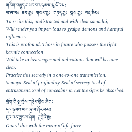
གཅིག་བརྒྱུད་གསང་བར་ཉམས་སུ་ལོངས༔
ས་མ་ཡ༔ ཟབ་རྒྱ༔ གསང་རྒྱ༔ གཏད་རྒྱ༔ སྦས་རྒྱ༔ བརྡ་ཐིམ༔
To recite this, undistracted and with clear samādhi,
Will render you impervious to gyalpo demons and harmful
influences.
This is profound. Those in future who possess the right
karmic connection
Will take to heart signs and indications that will become
clear.
Practise this secretly in a one-to-one transmission.
Samaya. Seal of profundity. Seal of secrecy. Seal of
entrustment. Seal of concealment. Let the signs be absorbed.
སྲོག་གི་སྤུ་གྲྀས་གཉེར་གྱིས་ཤིག༔
དམ་ཉམས་ལག་ཏུ་མ་ཤོར་བར༔
ཐུབ་པར་སྲུངས་ཤིག ཌཱཀྐིའི་རྒྱ༔
Guard this with the razor of life-force.