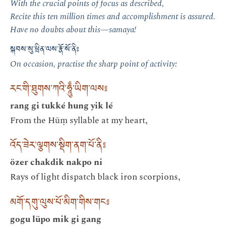
With the crucial points of focus as described,
Recite this ten million times and accomplishment is assured.
Have no doubts about this—samaya!
སྐབས་སུ་ཕྲིན་ལས་རྣོ་སོ་ནི༔
On occasion, practise the sharp point of activity:
རང་གི་ཐུགས་ཀའི་ཧཱུྃ་ཡིག་ལས༔
rang gi tukké hung yik lé
From the Hūṃ syllable at my heart,
འོད་ཟེར་ལྕགས་སྡིག་ནག་པོ་ནི༔
özer chakdik nakpo ni
Rays of light dispatch black iron scorpions,
མགོ་དགུ་ལུས་པོ་མིག་གིས་གང༔
gogu lüpo mik gi gang