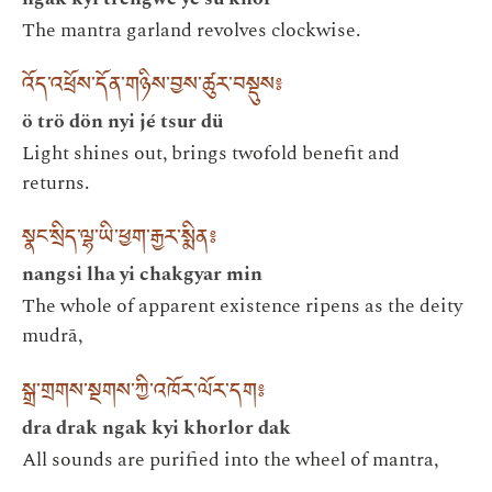
The mantra garland revolves clockwise.
འོད་འཕྲོས་དོན་གཉིས་བྱས་ཚུར་བསྡུས༔
ö trö dön nyi jé tsur dü
Light shines out, brings twofold benefit and
returns.
སྣང་སྲིད་ལྷ་ཡི་ཕྱག་རྒྱར་སྨིན༔
nangsi lha yi chakgyar min
The whole of apparent existence ripens as the deity
mudrā,
སྒྲ་གྲགས་སྔགས་ཀྱི་འཁོར་ལོར་དག༔
dra drak ngak kyi khorlor dak
All sounds are purified into the wheel of mantra,