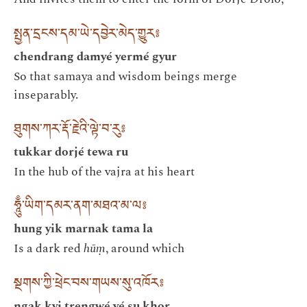
སྤྱན་དྲངས་དམ་ཡེ་དབྱེར་མེད་གྱུར༔
chendrang damyé yermé gyur
So that samaya and wisdom beings merge
inseparably.
ཐུགས་ཀར་རྡོ་རྗེའི་ལྟེ་བ་རུ༔
tukkar dorjé tewa ru
In the hub of the vajra at his heart
ཧཱུྃ་ཡིག་དམར་ནག་མཐའ་མ་ལ༔
hung yik marnak tama la
Is a dark red
hūṃ
, around which
སྔགས་ཀྱི་ཕྲེང་བས་གཡས་སུ་འཁོར༔
ngak kyi trengwé yé su khor