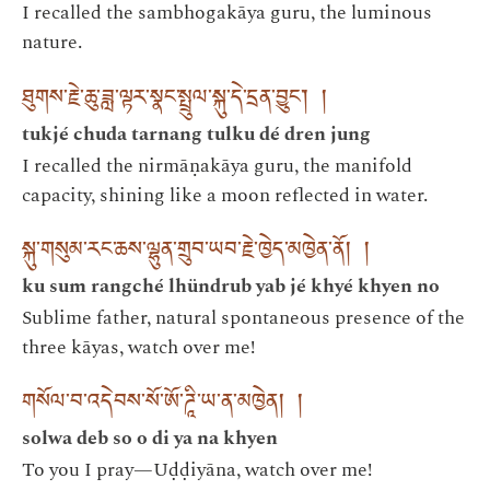
I recalled the sambhogakāya guru, the luminous
nature.
ཐུགས་རྗེ་ཆུ་ཟླ་ལྟར་སྣང་སྤྲུལ་སྐུ་དེ་དྲན་བྱུང་། །
tukjé chuda tarnang tulku dé dren jung
I recalled the nirmāṇakāya guru, the manifold
capacity, shining like a moon reflected in water.
སྐུ་གསུམ་རང་ཆས་ལྷུན་གྲུབ་ཡབ་རྗེ་ཁྱེད་མཁྱེན་ནོ། །
ku sum rangché lhündrub yab jé khyé khyen no
Sublime father, natural spontaneous presence of the
three kāyas, watch over me!
གསོལ་བ་འདེབས་སོ་ཨོ་ཌཱི་ཡ་ན་མཁྱེན། །
solwa deb so o di ya na khyen
To you I pray—Uḍḍiyāna, watch over me!