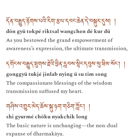
དོན་བརྒྱུད་རྟོགས་པའི་རིག་རྩལ་དབང་ཆེན་དེ་བསྐུར་དུས། །
dön gyü tokpé riktsal wangchen dé kur dü
As you bestowed the grand empowerment of
awareness’s expression, the ultimate transmission,
དགོངས་བརྒྱུད་ཐུགས་རྗེའི་བྱིན་རླབས་སྙིང་དབུས་སུ་ཐིམ་སོང་། །
gonggyü tukjé jinlab nying ü su tim song
The compassionate blessings of the wisdom
transmission suffused my heart.
གཤིས་འགྱུར་མེད་ཆོས་སྐུ་ཉག་གཅིག་ཀློང་། །
shi gyurmé chöku nyakchik long
The basic nature is unchanging—the non-dual
expanse of dharmakāya.