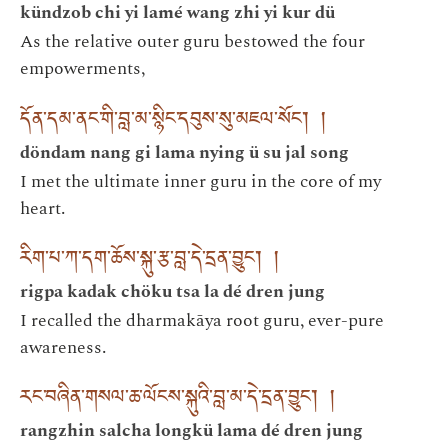
kündzob chi yi lamé wang zhi yi kur dü
As the relative outer guru bestowed the four
empowerments,
དོན་དམ་ནང་གི་བླ་མ་སྙིང་དབུས་སུ་མཇལ་སོང་། །
döndam nang gi lama nying ü su jal song
I met the ultimate inner guru in the core of my
heart.
རིག་པ་ཀ་དག་ཆོས་སྐུ་རྩ་བླ་དེ་དྲན་བྱུང་། །
rigpa kadak chöku tsa la dé dren jung
I recalled the dharmakāya root guru, ever-pure
awareness.
རང་བཞིན་གསལ་ཆ་ལོངས་སྐུའི་བླ་མ་དེ་དྲན་བྱུང་། །
rangzhin salcha longkü lama dé dren jung