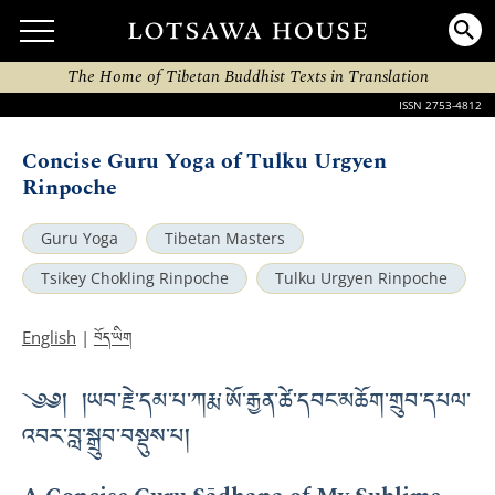
The Home of Tibetan Buddhist Texts in Translation
ISSN 2753-4812
Concise Guru Yoga of Tulku Urgyen
Rinpoche
Guru Yoga
Tibetan Masters
Tsikey Chokling Rinpoche
Tulku Urgyen Rinpoche
བོད་ཡིག
English
|
༄༅། །ཡབ་རྗེ་དམ་པ་ཀརྨ་ཨོ་རྒྱན་ཚེ་དབང་མཆོག་གྲུབ་དཔལ་
འབར་བླ་སྒྲུབ་བསྡུས་པ།