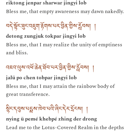
riktong jenpar sharwar jingyi lob
Bless me, that empty awareness may dawn nakedly.
བདེ་སྟོང་ཟུང་འཇུག་རྟོགས་པར་བྱིན་གྱིས་རློབས། །
detong zungjuk tokpar jingyi lob
Bless me, that I may realize the unity of emptiness
and bliss.
འཇའ་ལུས་འཕོ་ཆེན་ཐོབ་པར་བྱིན་གྱིས་རློབས། །
jalü po chen tobpar jingyi lob
Bless me, that I may attain the rainbow body of
great transference.
སྙིང་དབུས་པདྨས་ཁེབ་པའི་ཞིང་དེར་དྲོངས། །
nying ü pemé khebpé zhing der drong
Lead me to the Lotus-Covered Realm in the depths