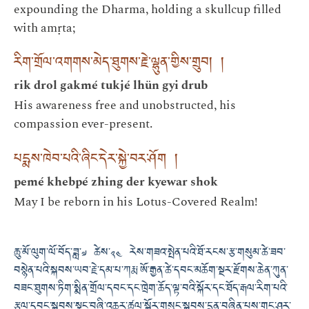
expounding the Dharma, holding a skullcup filled
with amṛta;
རིག་གྲོལ་འགགས་མེད་ཐུགས་རྗེ་ལྷུན་གྱིས་གྲུབ། །
rik drol gakmé tukjé lhün gyi drub
His awareness free and unobstructed, his
compassion ever-present.
པདྨས་ཁེབ་པའི་ཞིང་དེར་སྐྱེ་བར་ཤོག །
pemé khebpé zhing der kyewar shok
May I be reborn in his Lotus-Covered Realm!
ཆུ་མོ་ལུག་ལོ་བོད་ཟླ་༧ ཚེས་༢༤ རེས་གཟའ་སྤེན་པའི་ཐོ་རངས་རྩ་གསུམ་ཚེ་ཟབ་
བསྙེན་པའི་སྐབས་ཡབ་རྗེ་དམ་པ་ཀརྨ་ཨོ་རྒྱན་ཚེ་དབང་མཆོག་སྔར་རྫོགས་ཆེན་ཀུན་
བཟང་ཐུགས་ཏིག་སྨིན་གྲོལ་དབང་དང་ཁྲེག་ཆོད་ལྟ་བའི་སྐོར་དང་ཐོད་རྒལ་རིག་པའི་
རྩལ་དབང་སྐབས་སྣང་བཞི་འཆར་ཚུལ་སྐོར་གསུང་སྐབས་དྲན་བཞིན་པས་གང་ཤར་