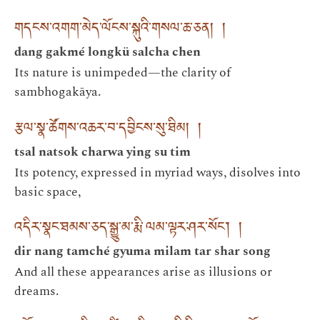
གདངས་འགག་མེད་ལོངས་སྐུའི་གསལ་ཆ་ཅན། །
dang gakmé longkü salcha chen
Its nature is unimpeded—the clarity of
sambhogakāya.
རྩལ་སྣ་ཚོགས་འཆར་བ་དབྱིངས་སུ་ཐིམ། །
tsal natsok charwa ying su tim
Its potency, expressed in myriad ways, disolves into
basic space,
འདིར་སྣང་ཐམས་ཅད་སྒྱུ་མ་རྨི་ལམ་ལྟར་ཤར་སོང་། །
dir nang tamché gyuma milam tar shar song
And all these appearances arise as illusions or
dreams.