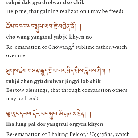
tokpé dak gyü drolwar dzö chik
Help me, that gaining realization I may be freed!
ཆོས་དབང་ཡང་སྤྲུལ་ཡབ་རྗེ་མཁྱེན་ནོ། །
chö wang yangtrul yab jé khyen no
2
Re-emanation of Chöwang,
sublime father, watch
over me!
ཐུགས་རྗེས་གཞན་རྒྱུད་གྲོལ་བར་བྱིན་གྱིས་རློབས་ཤིག །
tukjé zhen gyü drolwar jingyi lob shik
Bestow blessings, that through compassion others
may be freed!
ལྷ་ལུང་དཔལ་རྡོར་ཡང་སྤྲུལ་ཨོ་རྒྱན་མཁྱེན། །
lha lung pal dor yangtrul orgyen khyen
3
Re-emanation of Lhalung Peldor,
Uḍḍiyāna, watch