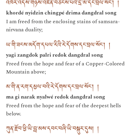
འཁོར་འདས་གཉིས་འཛིན་བཅིངས་པའི་དྲི་མ་དང་བྲལ་སོང་། །
khordé nyidzin chingpé drima dangdral song
I am freed from the enclosing stains of samsara-
nirvana duality;
ཡ་གི་ཟངས་མདོག་དཔལ་རིའི་རེ་དོགས་དང་བྲལ་སོང་། །
yagi zangdok palri redok dangdral song
Freed from the hope and fear of a Copper-Colored
Mountain above;
མ་གི་ན་རག་དམྱལ་བའི་རེ་དོགས་དང་བྲལ་སོང་། །
ma gi narak nyalwé redok dangdral song
Freed from the hope and fear of the deepest hells
below.
ཀུན་རྫོབ་ཕྱི་ཡི་བླ་མས་དབང་བཞི་ཡི་བསྐུར་དུས། །