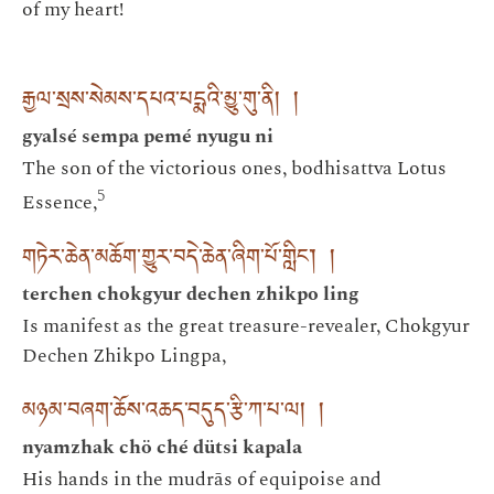
of my heart!
རྒྱལ་སྲས་སེམས་དཔའ་པདྨའི་མྱུ་གུ་ནི། །
gyalsé sempa pemé nyugu ni
The son of the victorious ones, bodhisattva Lotus
5
Essence,
གཏེར་ཆེན་མཆོག་གྱུར་བདེ་ཆེན་ཞིག་པོ་གླིང་། །
terchen chokgyur dechen zhikpo ling
Is manifest as the great treasure-revealer, Chokgyur
Dechen Zhikpo Lingpa,
མཉམ་བཞག་ཆོས་འཆད་བདུད་རྩི་ཀ་པ་ལ། །
nyamzhak chö ché dütsi kapala
His hands in the mudrās of equipoise and