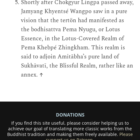
Shortly after Chokgyur Lingpa passed away,
Jamyang Khyentsé Wangpo saw in a pure
vision that the tertön had manifested as
the bodhisattva Pema Nyugu, or Lotus
Essence, in the Lotus-Covered Realm of
Pema Khebpé Zhingkham. This realm is
said to adjoin Amitābha’s pure land of
Sukhāvatī, the Blissful Realm, rather like an
annex.
↑
DONATIONS
If you find this site useful, please consider helping us to
achieve our goal of translating more classic works from the
Buddhist tradition and making them freely available.
Please
support us on Patreon.