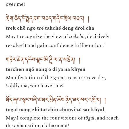
over me!
ཁྲེག་ཆོད་ངོ་སྤྲད་ཐག་བཅད་གདེང་གྲོལ་བཅའ། །
trek chö ngo tré takché deng drol cha
May I recognize the view of
trekchö
, decisively
4
resolve it and gain confidence in liberation.
གཏེར་ཆེན་དངོས་སྣང་ཨོ་ཌཱི་ཡ་ན་མཁྱེན། །
terchen ngö nang o di ya na khyen
Manifestation of the great treasure-revealer,
Uḍḍiyāna, watch over me!
ཐོད་རྒལ་སྣང་བཞི་མཐར་ཕྱིན་ཆོས་ཉིད་ཟད་སར་འཁྱོལ། །
tögal nang zhi tarchin chönyi zé sar khyol
May I complete the four visions of
tögal
, and reach
the exhaustion of dharmatā!