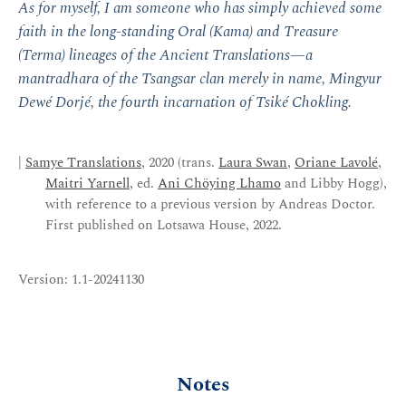
As for myself, I am someone who has simply achieved some
faith in the long-standing Oral (Kama) and Treasure
(Terma) lineages of the Ancient Translations—a
mantradhara of the Tsangsar clan merely in name, Mingyur
Dewé Dorjé, the fourth incarnation of Tsiké Chokling.
|
Samye Translations
, 2020 (trans.
Laura Swan
,
Oriane Lavolé
,
Maitri Yarnell
, ed.
Ani Chöying Lhamo
and Libby Hogg),
with reference to a previous version by Andreas Doctor.
First published on Lotsawa House, 2022.
Version: 1.1-20241130
Notes