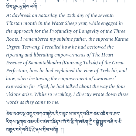
ཐོལ་བྱུང་དུ་བྲིས་པའོ། །
At daybreak on Saturday, the 25th day of the seventh
Tibetan month in the Water Sheep year, while engaged in
the approach for the
Profundity of Longevity of the Three
Roots
, I remembered my sublime father, the supreme Karma
Urgyen Tsewang. I recalled how he had bestowed the
ripening and liberating empowerments of
The Heart-
Essence of Samantabhadra
(
Künzang Tuktik
) of the Great
Perfection, how he had explained the view of
Trekchö
, and
how, when bestowing the empowerment of awareness’
expression for
Tögal
, he had talked about the way the four
visions arise. While so recalling, I directly wrote down these
words as they came to me.
ཅེས་པའང་སྔ་འགྱུར་བཀའ་གཏེར་རིང་ལུགས་ལ་དད་པའི་ཆ་ཙམ་འཛིན་པ་ཚང་
རིགས་སྔགས་འཆང་མིང་ཙམ་འཛིན་པ་ཁོ་བོ་རྩི་ཀེ་མཆོག་གླིང་སྐྱེ་སྤྲུལ་བཞི་པ་མི་
འགྱུར་བདེ་བའི་རྡོ་རྗེ་ནས་བྲིས་པའོ།། །།