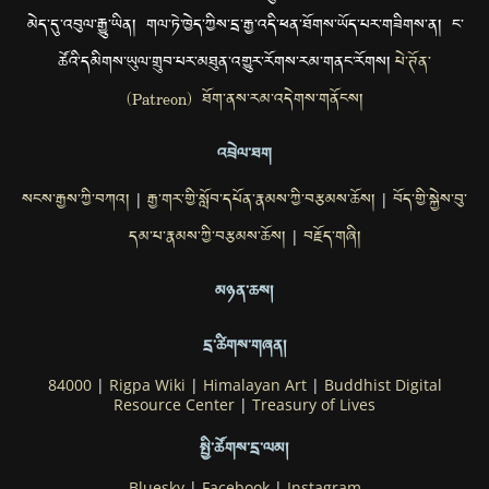
མེད་དུ་འབུལ་རྒྱུ་ཡིན། གལ་ཏེ་ཁྱེད་ཀྱིས་དྲ་རྒྱ་འདི་ཕན་ཐོགས་ཡོད་པར་གཟིགས་ན། ང་
ཚོའི་དམིགས་ཡུལ་གྲུབ་པར་མཐུན་འགྱུར་རོགས་རམ་གནང་རོགས།
པེ་ཊོན་
(Patreon) ཐོག་ནས་རམ་འདེགས་གནོངས།
འབྲེལ་ཐག
སངས་རྒྱས་ཀྱི་བཀའ།
རྒྱ་གར་གྱི་སློབ་དཔོན་རྣམས་ཀྱི་བརྩམས་ཆོས།
བོད་གྱི་སྐྱེས་བུ་
|
|
དམ་པ་རྣམས་ཀྱི་བརྩམས་ཆོས།
བརྗོད་གཞི།
|
མཉན་ཆས།
དྲ་ཚིགས་གཞན།
84000
|
Rigpa Wiki
|
Himalayan Art
|
Buddhist Digital
Resource Center
|
Treasury of Lives
སྤྱི་ཚོགས་དྲ་ལམ།
Bluesky
|
Facebook
|
Instagram