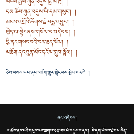
སངས་རྒྱས་ཀུན་འདུས་བླ་མ་རྗེ། །
དམ་ཆོས་ཀུན་འདུས་ཡི་དམ་གསུང་། །
མཁའ་འགྲོའི་ཚོགས་རྗེ་པདྨ་འབྱུང་། །
ཁྱེད་ལ་སྙིང་ནས་གསོལ་བ་འདེབས། །
ཕྱི་ནང་གསང་བའི་བར་ཆད་སོལ། །
མཆོག་དང་ཐུན་མོང་དངོས་གྲུབ་སྩོལ། །
ཅེས་བསམ་ཡས་ནས་མཆོག་གྱུར་གླིང་པས་སྤེལ་བ་དགེ །
ཞལ་འདེབས།
ང་ཚོས་ནང་པའི་གསུང་རབ་གྲགས་ཅན་མང་པོ་བསྒྱུར་བ་དང་། དེ་དག་ཡོངས་རྫོགས་རིན་