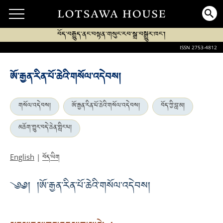
བོད་བརྒྱུད་ནང་བསྟན་གསུང་རབ་སྒྲ་བསྒྱུར་ཁང་།
ISSN 2753-4812
ཨོ་རྒྱན་རིན་པོ་ཆེའི་གསོལ་འདེབས།
གསོལ་འདེབས།
ཨོ་རྒྱན་རིན་པོ་ཆེའི་གསོལ་འདེབས།
བོད་ཀྱི་བླ་མ།
མཆོག་གྱུར་བདེ་ཆེན་གླིང་པ།
བོད་ཡིག
English
|
༄༅། །ཨོ་རྒྱན་རིན་པོ་ཆེའི་གསོལ་འདེབས།