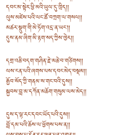
དབང་མ་སྟེར་ཕྱི་མའི་ཡུལ་དུ་ཁྲིད། །
ལུས་མཛེས་པའི་ལང་ཚོ་བཀྲག་ལ་གསལ། །
མཚར་སྡུག་གི་མེ་ཏོག་འདྲ་ན་ཡང་། །
དུས་ནམ་ཞིག་མི་རྟག་སད་ཀྱིས་ཁྱེར། །
དགྲ་འཆི་བདག་གཤིན་རྗེ་མཆེ་བ་གཙིགས། །
ལས་ངན་པའི་ཞགས་པས་དབང་མེད་བསྡམ། །
རྒྱོབ་སོད་ཀྱི་གནམ་ས་གང་བའི་དུས། །
སྐྱབས་བླ་མ་དཀོན་མཆོག་གསུམ་ལས་མེད། །
དུས་ད་ལྟ་རང་དབང་ཡོད་པའི་དུས། །
བློ་དམ་པའི་ཆོས་ལ་ཕྱོགས་པས་ན། །