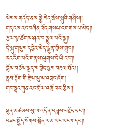
སེམས་གདོད་ནས་སྐྱེ་མེད་ཆོས་སྐུའི་གཤིས། །
གདངས་རང་བཞིན་འོད་གསལ་འགགས་པ་མེད། །
རྩལ་སྣ་ཚོགས་ཤར་བ་སྤྲུལ་པའི་སྐུ། །
དེ་སྐུ་གསུམ་དབྱེར་མེད་ལྷུན་གྱིས་གྲུབ། །
རང་རིག་པའི་གནས་ལུགས་དེ་ཡི་ངང་། །
བློས་བཅོས་སླད་མ་བྱེད་ཕྱམ་བརྡལ་ཐོང་། །
རྣམ་རྟོག་གི་རྗེས་སུ་མ་འབྲང་ཞོག །
གང་སྣང་ཀུན་རང་གྲོལ་འགྲོ་བར་གྱིས། །
ཐུན་མཚམས་སུ་ཁ་འདོན་བཟླས་བརྗོད་དང་། །
བཟང་སྤྱོད་སོགས་སྨོན་ལམ་ཡང་ཡང་གདབ། །