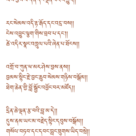
ལས་བྱས་པ་དོན་དང་ལྡན་པར་འགྱུར། །
རང་སེམས་འདི་རྟ་རྒོད་དང་འདྲ་བས། །
ངེས་འབྱུང་ལྕག་གིས་བྲབ་པ་དང་། །
ཚེ་འདིར་སྣང་འཁྲུལ་པའི་ཞེན་པ་ཐོངས། །
འགྲོ་བ་ཀུན་ཕ་མར་ཤེས་བྱས་ནས། །
བྱམས་སྙིང་རྗེ་བྱང་ཆུབ་སེམས་གཉིས་བསྒོམ། །
ཐེག་ཆེན་གྱི་བློ་སྦྱོང་འབྱོང་བར་མཛོད། །
དྲིན་ཆེ་ལྡན་རྩ་བའི་བླ་མ་དེ། །
དུས་ནམ་ཡང་མ་བརྗེད་སྙིང་དབུས་བསྒོམ། །
གསོལ་བཏབ་དང་དབང་བླང་ཐུགས་ཡིད་བསྲེ། །