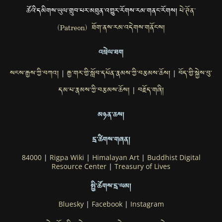
ཚོའི་དམིགས་ཡུལ་གྲུབ་པར་མཐུན་འགྱུར་རོགས་རམ་གནང་རོགས།
པེ་ཊོན་
(Patreon) ཐོག་ནས་རམ་འདེགས་གནོངས།
འབྲེལ་ཐག
སངས་རྒྱས་ཀྱི་བཀའ།
རྒྱ་གར་གྱི་སློབ་དཔོན་རྣམས་ཀྱི་བརྩམས་ཆོས།
བོད་གྱི་སྐྱེས་བུ་
|
|
དམ་པ་རྣམས་ཀྱི་བརྩམས་ཆོས།
བརྗོད་གཞི།
|
མཉན་ཆས།
དྲ་ཚིགས་གཞན།
84000
|
Rigpa Wiki
|
Himalayan Art
|
Buddhist Digital
Resource Center
|
Treasury of Lives
སྤྱི་ཚོགས་དྲ་ལམ།
Bluesky
|
Facebook
|
Instagram