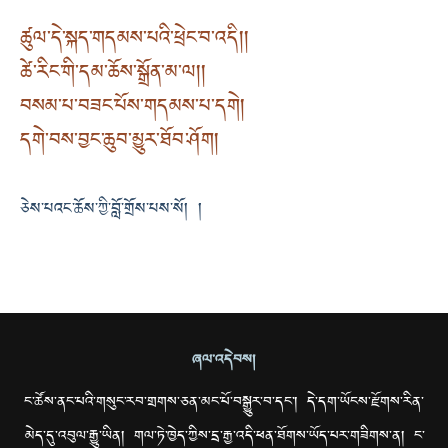
ཚུལ་དེ་སྐད་གདམས་པའི་ཕྲེང་བ་འདི། །
ཚེ་རིང་གི་དམ་ཆོས་སྒྲོན་མ་ལ། །
བསམ་པ་བཟང་པོས་གདམས་པ་དགེ །
དགེ་བས་བྱང་ཆུབ་མྱུར་ཐོབ་ཤོག །
ཅེས་པའང་ཆོས་ཀྱི་བློ་གྲོས་པས་སོ། །
ཞལ་འདེབས།
ང་ཚོས་ནང་པའི་གསུང་རབ་གྲགས་ཅན་མང་པོ་བསྒྱུར་བ་དང་། དེ་དག་ཡོངས་རྫོགས་རིན་
མེད་དུ་འབུལ་རྒྱུ་ཡིན། གལ་ཏེ་ཁྱེད་ཀྱིས་དྲ་རྒྱ་འདི་ཕན་ཐོགས་ཡོད་པར་གཟིགས་ན། ང་