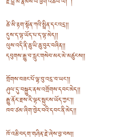
རྗེ་བླ་མ་རྣམས་ལ་ཕྱག་འཚལ་ལོ། །
ཚེ་མི་རྟག་སྟོན་ཀའི་སྤྲིན་དང་འདྲ། །
དུས་ད་ལྟ་ཡོད་པ་ད་ལྟ་མེད། །
ལུས་འདི་ནི་ཆུ་ཡི་ཆུ་བུར་བཞིན། །
དབུགས་རྒྱུ་བ་རླུང་གསེབ་མར་མེ་མཚུངས། །
གྲོགས་བཟང་པོ་ལྷ་བུ་འདྲ་བ་ཡང་། །
ཤུལ་དུ་བསྐྱུར་ནས་འགྲོགས་དབང་མེད། །
རྒྱུ་ནོར་རྫས་རི་ལྟར་སྤུངས་ཡོད་ཀྱང་། །
ཁབ་ཙམ་ཞིག་ཁྱེར་བའི་དབང་ནི་མེད། །
ཁོ་འཆི་བདག་གཤིན་རྗེ་ཞེས་བྱ་བས། །