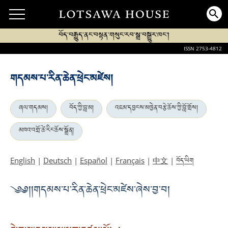
བོད་བརྒྱུད་ནང་བསྟན་གསུང་རབ་སྒྲ་བསྒྱུར་ཁང་།
ISSN 2753-4812
གདམས་པ་རིན་ཆེན་ཕྲེང་མཛེས།
ཞལ་གདམས།
བོད་ཀྱི་བླ་མ།
འཇམ་དབྱངས་མཁྱེན་བརྩེ་ཆོས་ཀྱི་བློ་གྲོས།
མཁའ་འགྲོ་ཚེ་རིང་ཆོས་སྒྲོན།
བོད་ཡིག
English
|
Deutsch
|
Español
|
Français
|
中文
|
༄༅། །གདམས་པ་རིན་ཆེན་ཕྲེང་མཛེས་ཞེས་བྱ་བ།