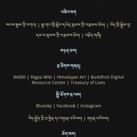
འབྲེལ་ཐག
སངས་རྒྱས་ཀྱི་བཀའ།
རྒྱ་གར་གྱི་སློབ་དཔོན་རྣམས་ཀྱི་བརྩམས་ཆོས།
བོད་གྱི་སྐྱེས་བུ་
|
|
དམ་པ་རྣམས་ཀྱི་བརྩམས་ཆོས།
བརྗོད་གཞི།
|
མཉན་ཆས།
དྲ་ཚིགས་གཞན།
84000
|
Rigpa Wiki
|
Himalayan Art
|
Buddhist Digital
Resource Center
|
Treasury of Lives
སྤྱི་ཚོགས་དྲ་ལམ།
Bluesky
|
Facebook
|
Instagram
བེད་སྤྱོད་ཀྱི་ཆ་རྐྱེན་དང་གཏན་འབེབས།
གཏན་འབེབས།
|
ཆོག་ཐམ།