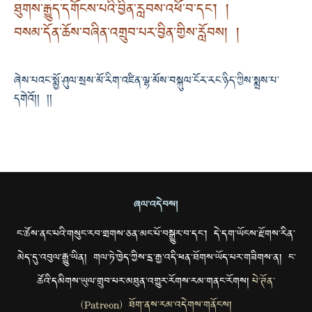
ཐུགས་རྒྱུད་དགོངས་པའི་བྱིན་རླབས་འཕོ་བ་དང་། །
བསམ་དོན་ཆོས་བཞིན་འགྲུབ་པར་བྱིན་གྱིས་རློབས། །
ཞེས་པའང་སྨྱོ་ཤུལ་སྲས་མོ་རིག་འཛིན་ལྷ་མོས་བསྐུལ་ངོར་རང་ཉིད་ཀྱིས་སྨྲས་པ་
དགེའོ།། །།
ཞལ་འདེབས།
ང་ཚོས་ནང་པའི་གསུང་རབ་གྲགས་ཅན་མང་པོ་བསྒྱུར་བ་དང་། དེ་དག་ཡོངས་རྫོགས་རིན་
མེད་དུ་འབུལ་རྒྱུ་ཡིན། གལ་ཏེ་ཁྱེད་ཀྱིས་དྲ་རྒྱ་འདི་ཕན་ཐོགས་ཡོད་པར་གཟིགས་ན། ང་
ཚོའི་དམིགས་ཡུལ་གྲུབ་པར་མཐུན་འགྱུར་རོགས་རམ་གནང་རོགས།
པེ་ཊོན་
(Patreon) ཐོག་ནས་རམ་འདེགས་གནོངས།