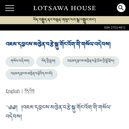
བོད་བརྒྱུད་ནང་བསྟན་གསུང་རབ་སྒྲ་བསྒྱུར་ཁང་།
ISSN 2753-4812
འཇམ་དབྱངས་མཁྱེན་བརྩེ་སྐུ་གོང་འོག་གི་གསོལ་འདེབས།
གསོལ་འདེབས།
བོད་ཀྱི་བླ་མ།
འཇམ་དབྱངས་མཁྱེན་བརྩེ་ཆོས་ཀྱི་བློ་གྲོས།
འཇམ་དབྱངས་མཁྱེན་བརྩེའི་དབང་པོ།
བོད་ཡིག
English
|
༄༅། །འཇམ་དབྱངས་མཁྱེན་བརྩེ་སྐུ་གོང་འོག་གི་གསོལ་
འདེབས།