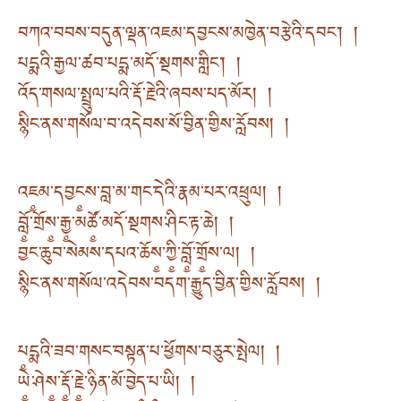
བཀའ་བབས་བདུན་ལྡན་འཇམ་དབྱངས་མཁྱེན་བརྩེའི་དབང་། །
པདྨའི་རྒྱལ་ཚབ་པདྨ་མདོ་སྔགས་གླིང་། །
འོད་གསལ་སྤྲུལ་པའི་རྡོ་རྗེའི་ཞབས་པད་མོར། །
སྙིང་ནས་གསོལ་བ་འདེབས་སོ་བྱིན་གྱིས་རློབས། །
འཇ༵མ་དབྱང༵ས་བླ་མ་གང་དེའི་རྣམ་པར་འཕྲུལ། །
བློ༵་གྲོས༵་རྒྱ༵་མཚོ༵་མདོ་སྔགས་ཤིང་རྟ་ཆེ། །
བྱང་ཆུབ་སེམས་དཔའ་ཆོས༵་ཀྱི༵་བློ༵་གྲོ༵ས་ལ། །
སྙིང་ནས་གསོལ་འདེབས་བདག་རྒྱུད་བྱིན་གྱིས་རློབས། །
པ༵དྨའི་ཟབ་གསང་བསྟན་པ་ཕྱོགས་བཅུར་སྤེལ། །
ཡེ༵་ཤེས༵་རྡོ༵་རྗེ༵་ཉིན་མོ་བྱེད་པ་ཡི། །