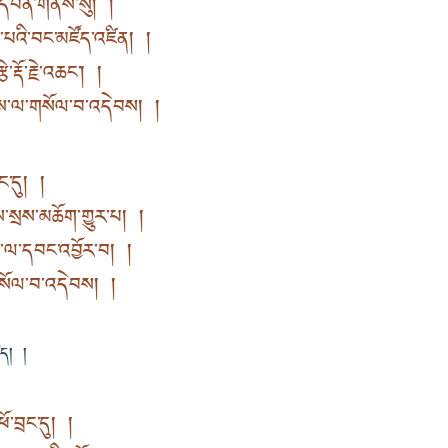
འི་དབེན་གནས་སུ། །
་པའི་བང་མཛོད་འཛིན། །
་རྡོ་རྗེ་འཆང་། །
ས་ལ་གསོལ་བ་འདེབས། །
ྲང་དུ། །
་སྲས་མཆོག་གྱུར་པ། །
་ལ་དབང་འབྱོར་བ། །
་གསོལ་བ་འདེབས། །
ཛད། །
ོ་བྲང་དུ། །