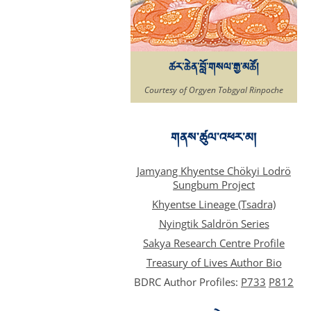
ཚར་ཆེན་བློ་གསལ་རྒྱ་མཚོ།
Courtesy of Orgyen Tobgyal Rinpoche
གནས་ཚུལ་འཕར་མ།
Jamyang Khyentse Chökyi Lodrö
Sungbum Project
Khyentse Lineage (Tsadra)
Nyingtik Saldrön Series
Sakya Research Centre Profile
Treasury of Lives Author Bio
BDRC Author Profiles:
P733
P812