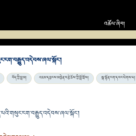
འཚོལ་ཞིབ།
ང་ངག་བརྒྱུད་འདེབས་ཞལ་སྐོང་།
བོད་ཀྱི་བླ་མ།
འཇམ་དབྱངས་མཁྱེན་བརྩེ་ཆོས་ཀྱི་བློ་གྲོས།
སྒ་སྟོན་ངག་དབང་ལེགས་པ།
འི་གསུང་ངག་བརྒྱུད་འདེབས་ཞལ་སྐོང་།