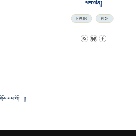
ཕབ་ལེན།
EPUB
PDF
་གྲོས་པས་སོ།། །།