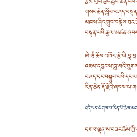
རྣམ་གྲོལ་བྱང་ཆུབ་ཆེན་པོ
གསང་ཆེན་སློབ་བཤད་བསྟན
མཁས་ཤིང་གྲུབ་བརྙེས་ཐར་རྩེ
བསྟན་པའི་རྒྱལ་མཚན་ཞབ
ཨེ་ཝྃ་ཆོས་འཁོར་རྩེ་ཡི་བླ་བ
འཇམ་དབྱངས་བླ་མའི་ཐུགས
བཤད་དང་བསྒྲུབ་པའི་དཔལ
རིན་ཆེན་རྡོ་རྗེའི་ཞབས་ལ
འདི་ཡན་ལེགས་པ་རིན་པོ་ཆེས་མ
དགའ་ལྡན་ས་བཟང་ཆོས་ཀྱི་ཕ