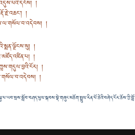
འདུས་པའི་དངོས། །
ྡོ་རྗེ་འཆང་། །
་ལ་གསོལ་བ་འདེབས། །
ི་སྨན་ལྗོངས་སུ། །
ི༵་མཛོད་འཛིན་པ། །
་ཀླས་གདུལ་བྱའི་ངོར། །
་གསོལ་བ་འདེབས། །
ྐྱ་པ་ཡབ་སྲས་སློབ་བཤད་ཕུལ་སྐབས་སྡེ་གཞུང་མཆོག་སྤྲུལ་རིན་པོ་ཆེའི་བཞེད་ངོར་ཆོས་ཀྱི་བློ