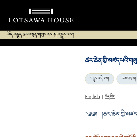
བོད་བརྒྱུད་ནང་བསྟན་གསུང་རབ་སྒྲ་བསྒྱུར་ཁང་།
ཚར་ཆེན་གྱི་མཛད་པའི་གསུ
བརྒྱུད་འདེབས།
ལམ་འབྲས།
བོད་ཡིག
English
|
༄༅། །ཚར་ཆེན་གྱི་མཛད་པ