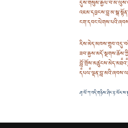
དུས་གསུམ་རྒྱལ་བ་མ་ལུས་
འཇམ་དབྱངས་བླ་མ་སྒ་སྟོན་ར
ངག་དབང་ལེགས་པའི་ཞབས
རིས་མེད་མཁས་གྲུབ་འདུ་བའ
ཟབ་རྒྱས་མདོ་སྔགས་ཆོས༵་ཀྱ
བློ༵་གྲོས༵་མཚུངས་མེད་མཐའ
དཔལ་ལྡན་བླ་མའི་ཞབས་ལ
ཤྭ་ལོ་ཀ་འདི་གཉིས་ཤིང་རྟ་ལོར་ས་ས