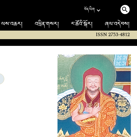
བོད་ཡིག
ལས་འཆར།
འཕྲིན་གསར།
ང་ཚོའི་སྐོར།
ཞལ་འདེབས།
ISSN 2753-4812