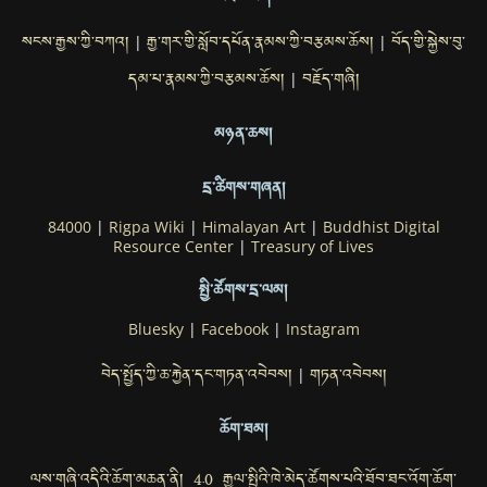
སངས་རྒྱས་ཀྱི་བཀའ།
རྒྱ་གར་གྱི་སློབ་དཔོན་རྣམས་ཀྱི་བརྩམས་ཆོས།
བོད་གྱི་སྐྱེས་བུ་
|
|
དམ་པ་རྣམས་ཀྱི་བརྩམས་ཆོས།
བརྗོད་གཞི།
|
མཉན་ཆས།
དྲ་ཚིགས་གཞན།
84000
|
Rigpa Wiki
|
Himalayan Art
|
Buddhist Digital
Resource Center
|
Treasury of Lives
སྤྱི་ཚོགས་དྲ་ལམ།
Bluesky
|
Facebook
|
Instagram
བེད་སྤྱོད་ཀྱི་ཆ་རྐྱེན་དང་གཏན་འབེབས།
གཏན་འབེབས།
|
ཆོག་ཐམ།
ལས་གཞི་འདིའི་ཆོག་མཆན་ནི། 4.0 རྒྱལ་སྤྱིའི་ཁེ་མེད་ཚོགས་པའི་ཐོབ་ཐང་འོག་ཆོག་