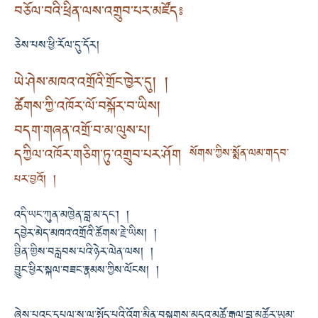
བཅོལ་བའི་ཕྲིན་ལས་འགྲུབ་པར་མཛོད༔
ཅེས་པས་ཕྱི་རོལ་དུ་དོར།
ཡེ་ཤེས་མཁའ་འགྲོའི་གྲོང་ཁྱེར་དུ། །
ཚོགས་ཀྱི་འཁོར་ལོ་བསྐོར་བ་ཡིས།
བདག་གཞན་འགྲོ་བ་མ་ལུས་པ།
དཀྱིལ་འཁོར་གཅིག་ཏུ་འགྲུབ་པར་ཤོག
སོགས་ཀྱིས་སྨོན་ལམ་གདབ་
པར་བྱའོ། །
འདི་ཡང་ཀུན་མཁྱེན་བླ་མ་དང་། །
དབྱེར་མེད་མཁའ་འགྲོའི་ཚོགས་རྗེ་ཡིས། །
བྱིན་གྱིས་བརླབས་པའི་ཉེར་ལེན་ལས། །
བྱུང་ཕྱིར་སྐལ་བཟང་རྣམས་ཀྱིས་ལོངས། །
ཞེས་པའང་དཔལ་ས་ལ་སྤྱོད་པའི་འོག་མིན་བསྒྲགས་མདའ་མཚོ་རྒྱལ་བླ་མཚོར་ཡུམ་