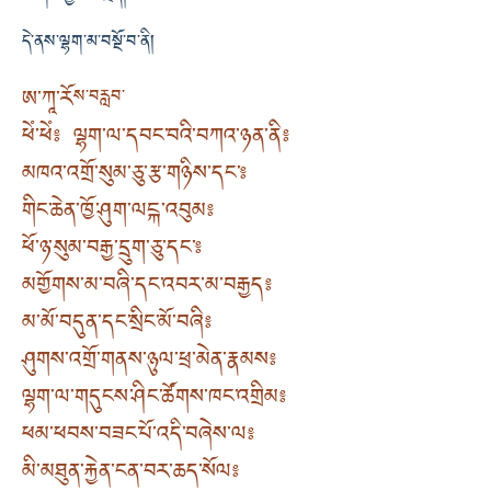
དེ་ནས་ལྷག་མ་བསྔོ་བ་ནི།
ཨ་ཀཱ་རོ
ས་བརླབ་
ཕེཾ་ཕེཾ༔ ལྷག་ལ་དབང་བའི་བཀའ་ཉན་ནི༔
མཁའ་འགྲོ་སུམ་ཅུ་རྩ་གཉིས་དང་༔
གིང་ཆེན་ཁྱོ་ཤུག་ལངྐ་འབུམ༔
ཕོ་ཉ་སུམ་བརྒྱ་དྲུག་ཅུ་དང་༔
མགྱོགས་མ་བཞི་དང་འབར་མ་བརྒྱད༔
མ་མོ་བདུན་དང་སྲིང་མོ་བཞི༔
ཤུགས་འགྲོ་གནས་ཉུལ་ཕྲ་མེན་རྣམས༔
ལྷག་ལ་གདུངས་ཤིང་ཚོགས་ཁང་འགྲིམ༔
ཕམ་ཕབས་བཟང་པོ་འདི་བཞེས་ལ༔
མི་མཐུན་རྐྱེན་ངན་བར་ཆད་སོལ༔