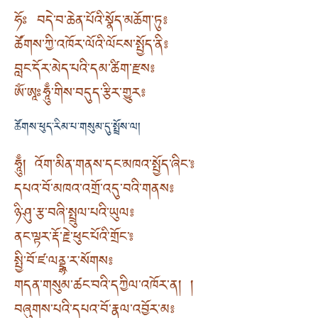
ཧོཿ བདེ་བ་ཆེན་པོའི་སྣོད་མཆོག་ཏུ༔
ཚོགས་ཀྱི་འཁོར་ལོའི་ལོངས་སྤྱོད་ནི༔
བླང་དོར་མེད་པའི་དམ་ཚིག་རྫས༔
ཨོཾ་ཨཱཿཧཱུྃ་གིས་བདུད་རྩིར་གྱུར༔
ཚོགས་ཕུད་རིམ་པ་གསུམ་དུ་སྤྲོས་ལ།
ཧཱུྃ། འོག་མིན་གནས་དང་མཁའ་སྤྱོད་ཞིང་༔
དཔའ་བོ་མཁའ་འགྲོ་འདུ་བའི་གནས༔
ཉི་ཤུ་རྩ་བཞི་སྤྲུལ་པའི་ཡུལ༔
ནང་ལྟར་རྡོ་རྗེ་ཕུང་པོའི་གྲོང་༔
སྤྱི་བོ་ཛ་ལནྡྷཱ་ར་སོགས༔
གདན་གསུམ་ཚང་བའི་དཀྱིལ་འཁོར་ན། །
བཞུགས་པའི་དཔའ་བོ་རྣལ་འབྱོར་མ༔