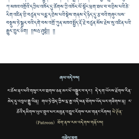
ཀ་མཁའ་འགྲོའི་དཀྱིལ་འཁོར་དུ་ཚོགས་ཀྱི་འཁོར་ལོ་སྟོང་ཕྲག་ཐལ་བ་བགྱིས་པའི་ཚེ་
རིག་འཛིན་གྱི་བཙུན་པ་པདྨ་དགྱེས་པའི་སྡེས་གནས་དེ་ཉིད་དུ་རྩ་བའི་གཞུང་ལས་
བསྡུས་ཏེ་སྦྱར་བའི་དགེ་བས་འགྲོ་ཀུན་མཁའ་སྤྱོད་རྡོ་རྗེ་བཙུན་མོས་རྗེས་སུ་འཛིན་པའི་
རྒྱུར་གྱུར་ཅིག། །།སརྦ་ཤུབྷཾ།། །།
ཞལ་འདེབས།
ང་ཚོས་ནང་པའི་གསུང་རབ་གྲགས་ཅན་མང་པོ་བསྒྱུར་བ་དང་། དེ་དག་ཡོངས་རྫོགས་རིན་
མེད་དུ་འབུལ་རྒྱུ་ཡིན། གལ་ཏེ་ཁྱེད་ཀྱིས་དྲ་རྒྱ་འདི་ཕན་ཐོགས་ཡོད་པར་གཟིགས་ན། ང་
ཚོའི་དམིགས་ཡུལ་གྲུབ་པར་མཐུན་འགྱུར་རོགས་རམ་གནང་རོགས།
པེ་ཊོན་
(Patreon) ཐོག་ནས་རམ་འདེགས་གནོངས།
འབྲེལ་ཐག