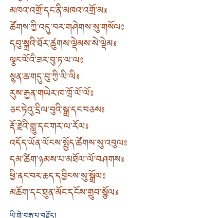
མཁའ་འགྲོ་དང་ནི་མཁའ་འགྲོ་མ༔
ཚོགས་ཀྱི་འདུ་བར་གཤེགས་སུ་གསོལ༔
དབུ་སྐྲའི་ཐོར་ཚུགས་ལྡེམས་སེ་ལྡེམ༔
ལྕང་ལོའི་ཟར་བུ་ཏ་ལ་ལ༔
སྙན་ཆ་གདུ་བུ་ཀྱི་ལི་ལི༔
རུས་རྒྱན་གཡེར་ཁ་ཁྲོ་ལོ་ལོ༔
ཅང་ཏེའུ་དྲིལ་བུའི་སྒྲ་དང་བཅས༔
རྡོ་རྗེའི་གླུ་དང་གར་ལ་རོལ༔
འདོད་ཡོན་ལོངས་སྤྱོད་ཚོགས་སུ་འབུལ༔
དམ་ཚིག་ཉམས་པ་མཐོལ་ལོ་བཤགས༔
ཕྱི་ནང་བར་ཆད་དབྱིངས་སུ་སྒྲོལ༔
མཆོག་དང་ཐུན་མོང་དངོས་གྲུབ་སྩོལ༔
ཡི་གེ་བརྒྱ་པ་བརྗོད།