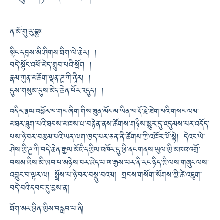
ན་མོ་གུ་རུ་བྷྱཿ
སྙིང་དབུས་མི་ཤིགས་ཐིག་ལེ་ཆེར། །
བདེ་སྟོང་འཕོ་མེད་གྲུབ་པའི་སྲོག །
རྣམ་ཀུན་མཆོག་ལྡན་ཌཱ་ཀི་ནཱིར། །
དུས་གསུམ་དུས་མེད་ཆེན་པོར་འདུད། །
འདིར་རྣལ་འབྱོར་པ་གང་ཞིག་གིས་ཐུན་མོང་མ་ཡིན་པ་རྡོ་རྗེ་ཐེག་པའི་གསང་ལམ་
མཐར་ཐུག་པའི་ཐབས་མཁས་ལ་བརྟེན་ནས་ཚོགས་གཉིས་མྱུར་དུ་འདུམས་པར་འདོད་
པས་ཉེ་བར་བརྩམ་པའི་ཡན་ལག་ཁྱད་པར་ཅན་ནི་ཚོགས་ཀྱི་འཁོར་ལོ་སྟེ། དེའང་ཡེ་
ཤེས་ཀྱི་ཌཱ་ཀི་བདེ་ཆེན་རྒྱལ་མོའི་དཀྱིལ་འཁོར་དུ་ཕྱི་ནང་གནས་ཡུལ་གྱི་མཁའ་འགྲོ་
བསམ་གྱིས་མི་ཁྱབ་པ་མཉེས་པར་བྱེད་པ་ལ་རྒྱས་པར་ནི་རང་ཉིད་ཀྱི་ལས་གཞུང་ལས་
འབྱུང་བ་ལྟར་ལ། སྤྲོས་པ་ཉེ་བར་བསྡུ་བའམ། གྲངས་གསོག་སོགས་ཀྱི་ཚེ་འཇུག་
བདེ་བའི་དབང་དུ་བྱས་ན།
ཐོག་མར་བྱིན་གྱིས་བརླབ་པ་ནི།