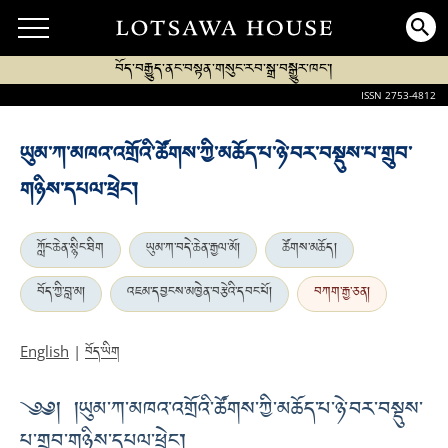
བོད་བརྒྱུད་ནང་བསྟན་གསུང་རབ་སྒྲ་བསྒྱུར་ཁང་།
ISSN 2753-4812
ཡུམ་ཀ་མཁའ་འགྲོའི་ཚོགས་ཀྱི་མཆོད་པ་ཉེ་བར་བསྡུས་པ་གྲུབ་
གཉིས་དཔལ་ཕྲེང་།
ཀློང་ཆེན་སྙིང་ཐིག
ཡུམ་ཀ་བདེ་ཆེན་རྒྱལ་མོ།
ཚོགས་མཆོད།
བོད་ཀྱི་བླ་མ།
འཇམ་དབྱངས་མཁྱེན་བརྩེའི་དབང་པོ།
བཀག་རྒྱ་ཅན།
བོད་ཡིག
English
|
༄༅། །ཡུམ་ཀ་མཁའ་འགྲོའི་ཚོགས་ཀྱི་མཆོད་པ་ཉེ་བར་བསྡུས་
པ་གྲུབ་གཉིས་དཔལ་ཕྲེང་།