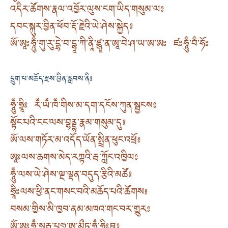
འདིར་ཚོགས་རྣལ་འབྱོར་ལུས་ངག་ཡིད་གསུམ་ལ༔
དབང་སྐུར་བྱིན་ཕོབ་རྡོ་རྗེའི་ཡེ་ཤེས་སྐྱེད༔
ༀ་ཨཱཿཧཱུྃ་གུ་རུ་དྷེ་བ་དྷཱ་ཀི་ནཱི་ཛྙཱ་ན་ཨཱ་བེ་ཤ་ཡ་ཨ་ཨཿ ཛཿཧཱུྃ་བྃ་ཧོཿ
དྲུག་པ་མཆོད་རྫས་བྱིན་རླབས་ནི༔
ཧཱུྃ་ཧྲཱིཿ རྃ་ཡྃ་ཁྃ་གིས་མ་དག་དངོས་ཀུན་སྦྱངས༔
སྟོང་པའི་ངང་ལས་བྷནྡྷ་རྣམ་གསུམ་དུ༔
ༀ་ལས་གཏོར་མ་འདོད་ཡོན་སྤྲིན་ཕུང་འཕྲོ༔
ཨཱཿལས་ཆགས་མེད་རཀྟའི་རྦ་ཀློང་འཁྱིལ༔
ཧཱུྃ་ལས་ཡེ་ཤེས་ལྔ་ལྡན་བདུད་རྩིའི་མཚོ༔
ཧྲཱིཿལས་ཕྱི་ནང་གསང་བའི་མཆོད་པའི་ཚོགས༔
བསམ་གྱིས་མི་ཁྱབ་ནམ་མཁའ་གང་བར་གྱུར༔