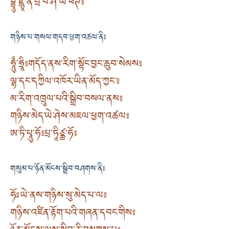
བྷྲཱུྃ་ཛྙཱ་ན་པྲ་བེ་ཤ་ཡ་ཕཊ༔
གཉིས་པ་གསལ་གདབ་ཕྱག་འཚལ་ནི༔
ཧཱུྃ་ཧྲཱི༔ གདོད་ནས་རིག་སྟོང་བྱང་ཆུབ་སེམས༔
ལྷ་དང་དཀྱིལ་འཁོར་ཡིན་མོད་ཀྱང་༔
མ་རིག་འཁྲུལ་པའི་སྒྲིབ་བསལ་ནས༔
གཉིས་མེད་ཡེ་ཤེས་མཇལ་ཕྱག་འཚལ༔
ཨ་ཏི་པཱུ་ཧོ༔ པྲ་ཏཱིཙྪ་ཧོ༔
གསུམ་པ་ཉོན་མོངས་སྒྲིབ་བཤགས་ནི༔
ཧོཿ ཡེ་ནས་གཉིས་སུ་མེད་པ་ལ༔
གཉིས་འཛིན་རྟོག་པའི་གཞན་དབང་གིས༔