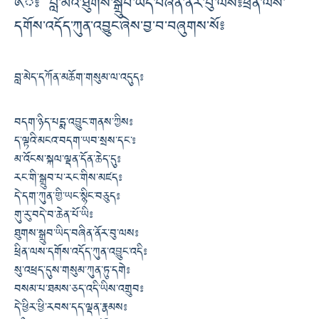
༁ྃ༔ བླ་མའི་ཐུགས་སྒྲུབ་ཡིད་བཞིན་ནོར་བུ་ལས༔ ཕྲིན་ལས་
དགོས་འདོད་ཀུན་འབྱུང་ཞེས་བྱ་བ་བཞུགས་སོ༔
བླ་མེད་དཀོན་མཆོག་གསུམ་ལ་འདུད༔
བདག་ཉིད་པདྨ་འབྱུང་གནས་ཀྱིས༔
ད་ལྟའི་མངའ་བདག་ཡབ་སྲས་དང་༔
མ་འོངས་སྐལ་ལྡན་དོན་ཆེད་དུ༔
རང་གི་སྒྲུབ་པ་རང་གིས་མཛད༔
དེ་དག་ཀུན་གྱི་ཡང་སྙིང་བཅུད༔
གུ་རུ་བདེ་བ་ཆེན་པོ་ཡི༔
ཐུགས་སྒྲུབ་ཡིད་བཞིན་ནོར་བུ་ལས༔
ཕྲིན་ལས་དགོས་འདོད་ཀུན་འབྱུང་འདི༔
སུ་འཕྲད་དུས་གསུམ་ཀུན་ཏུ་དགེ༔
བསམ་པ་ཐམས་ཅད་འདི་ཡིས་འགྲུབ༔
དེ་ཕྱིར་ཕྱི་རབས་དད་ལྡན་རྣམས༔