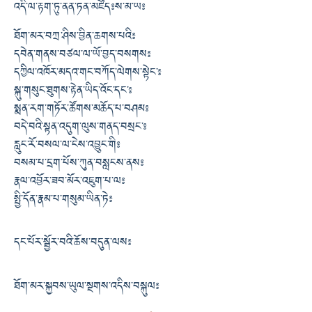
འདི་ལ་རྟག་ཏུ་ནན་ཏན་མཛོད༔ ས་མ་ཡ༔
ཐོག་མར་བཀྲ་ཤིས་བྱིན་ཆགས་པའི༔
དབེན་གནས་བཙལ་ལ་ཡོ་བྱད་བསགས༔
དཀྱིལ་འཁོར་མདའ་གང་བཀོད་ལེགས་སྟེང་༔
སྐུ་གསུང་ཐུགས་རྟེན་ཡིད་འོང་དང་༔
སྨན་རག་གཏོར་ཚོགས་མཆོད་པ་བཤམ༔
བདེ་བའི་སྟན་འདུག་ལུས་གནད་བསྲང་༔
རླུང་རོ་བསལ་ལ་ངེས་འབྱུང་གི༔
བསམ་པ་དྲག་པོས་ཀུན་བསླངས་ནས༔
རྣལ་འབྱོར་ཟབ་མོར་འཇུག་པ་ལ༔
སྤྱི་དོན་རྣམ་པ་གསུམ་ཡིན་ཏེ༔
དང་པོར་སྦྱོར་བའི་ཆོས་བདུན་ལས༔
ཐོག་མར་སྐྱབས་ཡུལ་སྔགས་འདིས་བསྐུལ༔