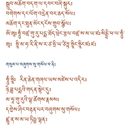
སྒྲུབ་མཆོག་བདག་ལ་དབང་བཞི་སྐུར༔
བགེགས་དང་ལོག་འདྲེན་བར་ཆད་སོལ༔
མཆོག་དང་ཐུན་མོང་དངོས་གྲུབ་སྩོལ༔
ཨོཾ་ཨཱཿཧཱུྃ་བཛྲ་གུ་རུ་པདྨ་ཐོད་ཕྲེང་རྩལ་བཛྲ་ས་མ་ཡ་ཛཿསིདྡྷི་ཕ་ལ་ཧཱུྃ་
ཨཱ༔ ཧྲཱི་མ་ཧ་རི་ནི་ས་ར་ཙ་ཧྲི་ཡ་ཙིཏྟ་ཧྲཱིང་ཧྲཱིང་ཛཿཛ༔
གསུམ་པ་བཞུགས་སུ་གསོལ་བ་ནི༔
ཧཱུྃ་ཧྲཱིཿ རིན་ཆེན་གཞལ་ཡས་མཛེས་པ་འདིར༔
ཉི་ཟླ་པདྨའི་གདན་སྟེང་དུ༔
མ་ཧཱ་གུ་རུའི་ལྷ་ཚོགས་རྣམས༔
དགྱེས་ཤིང་བརྟན་པར་བཞུགས་སུ་གསོལ༔
ཛྙཱ་ན་ས་མ་ཡ་ཏིཥྛ་ལྷན༔