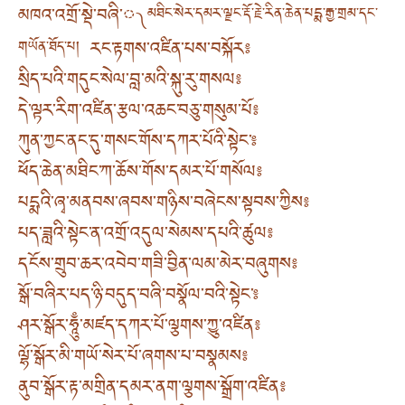
མཁའ་འགྲོ་སྡེ་བཞི་༾
མཐིང་སེར་དམར་ལྗང་རྡོ་རྗེ་རིན་ཆེན་པདྨ་རྒྱ་གྲམ་དང་
རང་རྟགས་འཛིན་པས་བསྐོར༔
གཡོན་ཐོད་པ།
སྲིད་པའི་གདུང་སེལ་བླ་མའི་སྐུ་རུ་གསལ༔
དེ་ལྟར་རིག་འཛིན་རྩལ་འཆང་བཅུ་གསུམ་པོ༔
ཀུན་ཀྱང་ནང་དུ་གསང་གོས་དཀར་པོའི་སྟེང་༔
ཕོད་ཆེན་མཐིང་ཀ་ཆོས་གོས་དམར་པོ་གསོལ༔
པདྨའི་ཞྭ་མནབས་ཞབས་གཉིས་བཞེངས་སྟབས་ཀྱིས༔
པད་ཟླའི་སྟེང་ན་འགྲོ་འདུལ་སེམས་དཔའི་ཚུལ༔
དངོས་གྲུབ་ཆར་འབེབ་གཟི་བྱིན་ལམ་མེར་བཞུགས༔
སྒོ་བཞིར་པད་ཉི་བདུད་བཞི་བསྣོལ་བའི་སྟེང་༔
ཤར་སྒོར་ཧཱུྃ་མཛད་དཀར་པོ་ལྕགས་ཀྱུ་འཛིན༔
ལྷོ་སྒོར་མི་གཡོ་སེར་པོ་ཞགས་པ་བསྣམས༔
ནུབ་སྒོར་རྟ་མགྲིན་དམར་ནག་ལྕགས་སྒྲོག་འཛིན༔