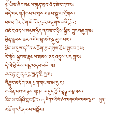
སྐུ་ཡིས་ཞིང་ཁམས་ཀུན་ཁྱབ་འོད་ཟེར་འབར༔
བདེ་བར་གཤེགས་པ་སྲས་བཅས་སྐུ་ལ་རྫོགས༔
འཇའ་ཟེར་ཐིག་ལེ་འོད་ལྔར་འཁྲུགས་པའི་ཀློང་༔
འཁོར་འདས་མཉམ་ཉིད་ཞབས་གཉིས་སྐྱིལ་ཀྲུང་བཞུགས༔
བྱིན་རླབས་ཆར་འབེབ་བླ་མའི་སྐུ་རུ་གསལ༔
ཕྱོགས་དུས་དཀོན་མཆོག་རྩ་གསུམ་ཆོས་སྲུང་བཅས༔
རེ་ལྟོས་སྐྱབས་རྣམས་ཐམས་ཅད་འདུས་པར་གྱུར༔
དེ་ཡི་ཕྱི་རིམ་པདྨ་འདབ་བཞི་ལ༔
ཤར་དུ་གུ་རུ་པདྨ་སྨན་གྱི་རྒྱལ༔
བཻཌཱུར་མདོག་ཅན་ཕྱག་གཡས་ཨ་རུ་ར༔
གཡོན་པས་མཉམ་གཞག་བདུད་རྩིའི་བྷནྡྷ་བསྣམས༔
རིགས་བཞིའི་དྲང་སྲོང་༾
སྨན་
རིག་པའི་ཡེ་ཤེས་དཀར་སེར་དམར་ལྗང་།
མཆོག་འཛིན་པས་བསྐོར༔