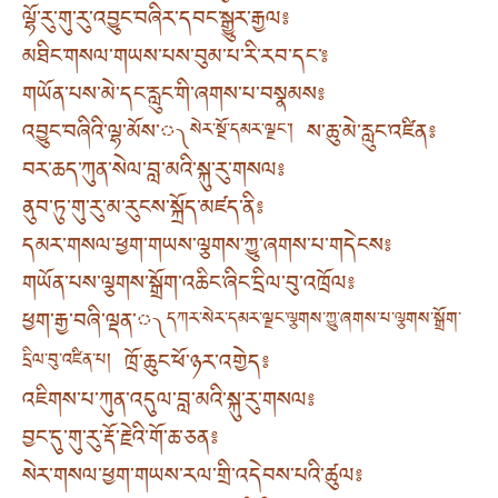
ལྷོ་རུ་གུ་རུ་འབྱུང་བཞིར་དབང་སྒྱུར་རྒྱལ༔
མཐིང་གསལ་གཡས་པས་བུམ་པ་རི་རབ་དང་༔
གཡོན་པས་མེ་དང་རླུང་གི་ཞགས་པ་བསྣམས༔
འབྱུང་བཞིའི་ལྷ་མོས་༾
ས་ཆུ་མེ་རླུང་འཛིན༔
སེར་སྔོ་དམར་ལྗང་།
བར་ཆད་ཀུན་སེལ་བླ་མའི་སྐུ་རུ་གསལ༔
ནུབ་ཏུ་གུ་རུ་མ་རུངས་སྐྲོད་མཛད་ནི༔
དམར་གསལ་ཕྱག་གཡས་ལྕགས་ཀྱུ་ཞགས་པ་གདེངས༔
གཡོན་པས་ལྕགས་སྒྲོག་འཆིང་ཞིང་དྲིལ་བུ་འཁྲོལ༔
ཕྱག་རྒྱ་བཞི་ལྡན་༾
དཀར་སེར་དམར་ལྗང་ལྕགས་ཀྱུ་ཞགས་པ་ལྕགས་སྒྲོག་
ཁྲོ་ཆུང་ཕོ་ཉར་འགྱེད༔
དྲིལ་བུ་འཛིན་པ།
འཇིགས་པ་ཀུན་འདུལ་བླ་མའི་སྐུ་རུ་གསལ༔
བྱང་དུ་གུ་རུ་རྡོ་རྗེའི་གོ་ཆ་ཅན༔
སེར་གསལ་ཕྱག་གཡས་རལ་གྲི་འདེབས་པའི་ཚུལ༔