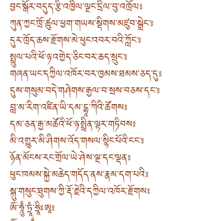
བྱང་སྒོར་བདུད་རྩི་འཁྱིལ་ལྗང་དྲིལ་བུ་འཁྲོལ༔
ཀུན་ཀྱང་ཁྲོ་ཚུལ་ཕྱག་གཡས་སྡིགས་མཛུབ་སྒྲེང་༔
དུར་ཁྲོད་ཆས་རྫོགས་མེ་ཕུང་འབར་བའི་ཀློང་༔
སྤྲུལ་པའི་ཕོ་ཉ་འགྱེད་ཅིང་བར་ཆད་སྲུང་༔
གཞན་ཡང་དཀྱིལ་འཁོར་བར་ཁྱམས་ཐམས་ཅད་དུ༔
དུས་གསུམ་བདེ་གཤེགས་རྒྱལ་བ་སྲས་བཅས་དང་༔
བླ་མ་རིག་འཛིན་ཡི་དམ་དྷཱ་ཀིའི་ཚོགས༔
དམ་ཅན་རྒྱ་མཚོའི་ཕོ་ཉ་སྤྲིན་ལྟར་གཏིབས༔
མི་འགྱུར་མི་ཤིགས་འོད་གསལ་སྙིང་པོའི་ངང་༔
ཉོན་མོངས་རང་གྲོལ་ཡེ་ཤེས་ལྔ་དང་ལྡན༔
ཕུང་ཁམས་སྐྱེ་མཆེད་གདོད་ནས་རྣམ་དག་པའི༔
སྐུ་གསུང་ཐུགས་ཀྱི་རྡོ་རྗེའི་དཀྱིལ་འཁོར་རྫོགས༔
ཨོཾ་ཧཱུྃ་ཏྲཱཾ་ཧྲཱིཿཨཱ༔