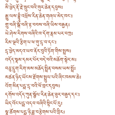
མི་ཕྱེད་རྡོ་རྗེ་སྲུང་བའི་གུར་ཆེན་དབུས༔
རྒྱུ་ལས་བྷྲཱུྃ་འཕྲོས་རིན་ཆེན་གཞལ་མེད་ཁང་༔
གྲུ་བཞི་སྒོ་བཞི་རྟ་བབས་བཞི་ཡིས་བརྒྱན༔
ཡེ་ཤེས་རིགས་བཞིའི་ཁ་དོག་རྣམ་པར་བཀྲ༔
རིམ་ལྔའི་རྩིག་པ་ཕ་གུ་དྲྭ་བ་དང་༔
དྲྭ་ཕྱེད་མདའ་ཡབ་ནོར་བུའི་ཏོག་གིས་སྤྲས༔
འདོད་སྣམ་དམར་པོར་བདེ་བའི་མཆོག་སྟེར་མ༔
བཅུ་དྲུག་རིག་མས་མཆོད་སྤྲིན་བསམ་ཡས་སྤྲོ༔
མཚན་ཉིད་ཡོངས་རྫོགས་སྤྲུལ་པའི་ཞིང་ཁམས་ཆེ༔
འོག་མིན་པདྨ་དྲྭ་བའི་ཕོ་བྲང་དབུས༔
དགོས་འདོད་ཀུན་སྩོལ་རིན་ཆེན་ཟུར་བརྒྱད་དང་༔
ཡིད་འོང་པདྨ་འདབ་བཞིའི་སྙིང་པོ་རུ༔
སྣ་ཚོགས་པདྨ་ཉི་ཟླ་བརྩེགས་པའི་ཁྲིར༔