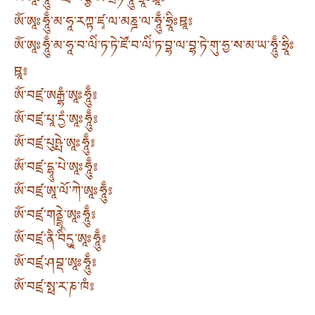
ཨོཾ་ཨཱཿཧཱུྃ་སརྦ་པཉྩ་ཨ་མྲྀཏ་ཧཱུྃ་ཧྲཱིཿཋཱ༔
ཨོཾ་ཨཱཿཧཱུྃ་མ་ཧཱ་རཀྟ་ཛྭ་ལ་མཎྜ་ལ་ཧཱུྃ་ཧྲཱིཿཋཱ༔
ཨོཾ་ཨཱཿཧཱུྃ་མ་ཧཱ་བ་ལིཾ་ཏ་ཏེ་ཛོ་བ་ལིཾ་ཏ་བྷ་ལ་བྷ་ཏེ་གུ་ཧྱ་ས་མ་ཡ་ཧཱུྃ་ཧྲཱིཿ
ཋཱ༔
ཨོཾ་བཛྲ་ཨརྒྷཾ་ཨཱཿཧཱུྃ༔
ཨོཾ་བཛྲ་པཱ་དྱཾ་ཨཱཿཧཱུྃ༔
ཨོཾ་བཛྲ་པུཥྤེ་ཨཱཿཧཱུྃ༔
ཨོཾ་བཛྲ་དྷཱུ་པེ་ཨཱཿཧཱུྃ༔
ཨོཾ་བཛྲ་ཨཱ་ལོ་ཀེ་ཨཱཿཧཱུྃ༔
ཨོཾ་བཛྲ་གནྡྷེ་ཨཱཿཧཱུྃ༔
ཨོཾ་བཛྲ་ནཻ་བིིདྱཱ་ཨཱཿཧཱུྃ༔
ཨོཾ་བཛྲ་ཤབྡ་ཨཱཿཧཱུྃ༔
ཨོཾ་བཛྲ་སྥ་ར་ཎ་ཁཾ༔