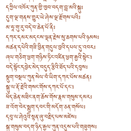
དཀྱིལ་འཁོར་ཀུན་གྱི་ཁྱབ་བདག་བླ་མའི་སྐུ༔
དུག་ལྔ་གནས་གྱུར་ཡེ་ཤེས་ལྔ་རྫོགས་པའི༔
མ་ཧཱ་གུ་རུ་བདེ་བ་ཆེན་པོ་ནི༔
དཀར་དམར་མདངས་ལྡན་རྗེས་སུ་ཆགས་པའི་ཉམས༔
མཚན་དཔེའི་གཟི་བྱིན་གདུལ་བྱའི་དཔལ་དུ་འབར༔
ཞལ་གཅིག་ཕྱག་གཉིས་ཏིང་འཛིན་ཕྱག་རྒྱའི་སྟེང་༔
བདེ་སྟོང་དབྱེར་མེད་བདུད་རྩིའི་ཐོད་པའི་དབུས༔
སྡུག་བསྔལ་ཀུན་སེལ་བཾ་ཡིག་དཀར་པོས་མཚན༔
སྐུ་ལ་རྡོ་རྗེའི་གསང་གོས་དཀར་པོ་དང་༔
ཕོད་ཆེན་མཐིང་ནག་ཆོས་གོས་རྣམ་གསུམ་དམར༔
ཟ་འོག་བེར་སྨུག་དབང་གི་མདོག་ཅན་གསོལ༔
དབུ་ལ་ཤེའུའི་སྙན་ཞུ་བརྗིད་པས་མཛེས༔
སྐུ་གསུམ་བདག་ཉིད་རྒྱལ་ཀུན་འདུས་པའི་གཟུགས༔