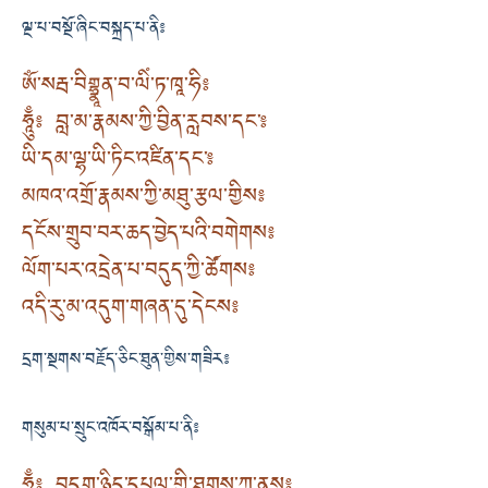
ལྔ་པ་བསྔོ་ཞིང་བསྐྲད་པ་ནི༔
ཨོཾ་སརྦ་བིགྷྣཱན་བ་ལིཾ་ཏ་ཁཱ་ཧི༔
ཧཱུྃ༔ བླ་མ་རྣམས་ཀྱི་བྱིན་རླབས་དང་༔
ཡི་དམ་ལྷ་ཡི་ཏིང་འཛིན་དང་༔
མཁའ་འགྲོ་རྣམས་ཀྱི་མཐུ་རྩལ་གྱིས༔
དངོས་གྲུབ་བར་ཆད་བྱེད་པའི་བགེགས༔
ལོག་པར་འདྲེན་པ་བདུད་ཀྱི་ཚོགས༔
འདི་རུ་མ་འདུག་གཞན་དུ་དེངས༔
དྲག་སྔགས་བརྗོད་ཅིང་ཐུན་གྱིས་གཟིར༔
གསུམ་པ་སྲུང་འཁོར་བསྒོམ་པ་ནི༔