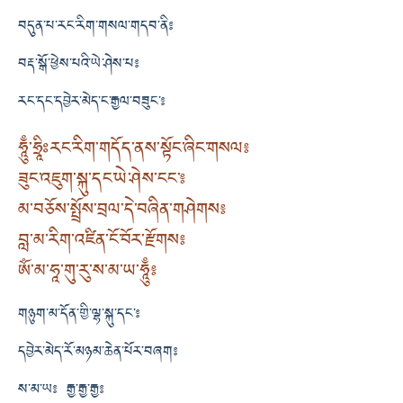
བདུན་པ་རང་རིག་གསལ་གདབ་ནི༔
བརྡ་སྒོ་ཕྱེས་པའི་ཡེ་ཤེས་པ༔
རང་དང་དབྱེར་མེད་ང་རྒྱལ་བཟུང་༔
ཧཱུྃ་ཧྲཱིཿ རང་རིག་གདོད་ནས་སྟོང་ཞིང་གསལ༔
ཟུང་འཇུག་སྐུ་དང་ཡེ་ཤེས་ངང་༔
མ་བཅོས་སྤྲོས་བྲལ་དེ་བཞིན་གཤེགས༔
བླ་མ་རིག་འཛིན་ངོ་བོར་རྫོགས༔
ཨོཾ་མ་ཧཱ་གུ་རུ་ས་མ་ཡ་ཧཱུྃ༔
གཉུག་མ་དོན་གྱི་ལྷ་སྐུ་དང་༔
དབྱེར་མེད་རོ་མཉམ་ཆེན་པོར་བཞག༔
ས་མ་ཡ༔ རྒྱ་རྒྱ་རྒྱ༔