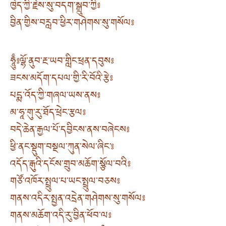
ཁྱེད་ཀྱི་རྗེས་སུ་བདག་སྒྲུབ་ཀྱི༔
བྱིན་གྱིས་བརླབ་ཕྱིར་གཤེགས་སུ་གསོལ༔
ཧཱུྃ༔ ལྷོ་ནུབ་རྔ་ཡབ་གླིང་ཕྲན་དབུས༔
ཟངས་མདོག་དཔལ་གྱི་རི་བོའི་རྩེ༔
པདྨ་འོད་ཀྱི་གཞལ་ཡས་ནས༔
མ་ཧཱ་གུ་རུ་ཐོད་ཕྲེང་རྩལ༔
བདེ་ཆེན་རྒྱལ་པོ་དབྱིངས་ནས་བཞེངས༔
ཕྱི་ནང་སྡུག་བསྔལ་ཀུན་སེལ་ཞིང་༔
འདོད་རྒུའི་དངོས་གྲུབ་མཆོག་སྩོལ་བའི༔
གཙོ་འཁོར་སྤྲུལ་པ་ཡང་སྤྲུལ་བཅས༔
གནས་འདིར་སྤྱན་འདྲེན་གཤེགས་སུ་གསོལ༔
གནས་མཆོག་འདི་རུ་བྱིན་ཕོབ་ལ༔