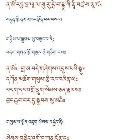
ན་མོ་རཏྣ་ཏྲ་ཡཱ་ཡ་གུ་རུ་དྷེ་བ་དྷཱ་ཀི་ནཱི་བཛྲ་ས་མཱ་ཛ༔
མདུན་གྱི་ནམ་མཁར་བྱོན་པར་བསམ༔
གཉིས་པ་སྐྱབས་སུ་བཟུང་བ་ནི༔
བདག་གཞན་སྒོ་གསུམ་རྩེ་གཅིག་པས༔
ན་མོ༔ བླ་མ་བདེ་གཤེགས་འདུས་པའི་སྐུ༔
དཀོན་མཆོག་གསུམ་གྱི་རང་བཞིན་ལ༔
བདག་དང་འགྲོ་དྲུག་སེམས་ཅན་རྣམས༔
བྱང་ཆུབ་བར་དུ་སྐྱབས་སུ་མཆི༔
གསུམ་པ་སྨོན་འཇུག་སེམས་བསྐྱེད་ནི༔
སེམས་བསྐྱེད་འགྲོ་བ་ཀུན་དོན་དུ༔