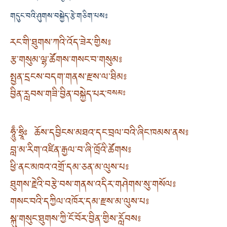
གདུང་བའི་ཤུགས་བསྐྱེད་རྩེ་གཅིག་པས༔
རང་གི་ཐུགས་ཀའི་འོད་ཟེར་གྱིས༔
རྩ་གསུམ་ལྷ་ཚོགས་གསང་བ་གསུམ༔
སྤྱན་དྲངས་བདག་གནས་རྫས་ལ་ཐིམ༔
བྱིན་རླབས་གཟི་བྱིན་བསྐྱེད་པར་
བསམ༔
ཧཱུྃ་ཧྲཱིཿ ཆོས་དབྱིངས་མཐའ་དང་བྲལ་བའི་ཞིང་ཁམས་ནས༔
བླ་མ་རིག་འཛིན་རྒྱལ་བ་ཞི་ཁྲོའི་ཚོགས༔
ཕྱི་ནང་མཁའ་འགྲོ་དམ་ཅན་མ་ལུས་པ༔
ཐུགས་རྗེའི་བརྩེ་བས་གནས་འདིར་གཤེགས་སུ་གསོལ༔
གསང་བའི་དཀྱིལ་འཁོར་དམ་རྫས་མ་ལུས་པ༔
སྐུ་གསུང་ཐུགས་ཀྱི་ངོ་བོར་བྱིན་གྱིས་རློབས༔