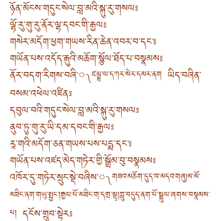
ཉོན་མོངས་གདུང་སེལ་བླ་མའི་སྐུ་རུ་གསལ༔
ལྷོ་རུ་གུ་རུ་ནོར་ལྷ་དབང་གི་རྒྱལ༔
གསེར་མདོག་ཕྱག་གཡས་རིན་ཆེན་འབར་བ་དང་༔
གཡོན་པས་འདོད་རྒུའི་མཆོག་སྩོལ་ཐོད་པ་བསྣམས༔
ནོར་བདག་རིགས་བཞི་༾
ཡིད་བཞིན་
ཛམྦྷ་ལ་དཀར་སེར་དམར་ནག
བསམ་འཕེལ་འཛིན༔
དབུལ་བའི་གདུང་སེལ་བླ་མའི་སྐུ་རུ་གསལ༔
ནུབ་ཏུ་གུ་རུ་ཡི་དམ་དབང་གི་རྒྱལ༔
རཱ་གའི་མདོག་ཅན་གཡས་པས་པདྨ་དང་༔
གཡོན་པས་འཛད་མེད་གཏེར་གྱི་སྒྲོམ་བུ་བསྣམས༔
འཁོར་དུ་གཏེར་སྲུང་སྡེ་བཞིས་༾
གཟའ་མཆོག་དུད་ཁ་མདའ་གཞུ། མ་མོ་
མཐིང་ནག་གཡུ་སྤྱང༌། རྒྱལ་པོ་མཐིང་ག་དགྲ་སྟྭ། ཀླུ་བདུད་ནག་པོ་སྦྲུལ་ཞགས་བསྣམས་
དངོས་གྲུབ་སྟེར༔
པ།