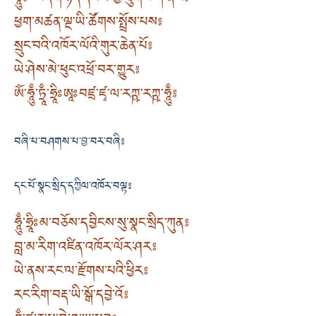
ཧཱུྃ༔ བདག་ཉིད་དཔལ་གྱི་ཐུགས་ཀ་ནས༔
ཕྱག་མཚན་ལྔ་ཡི་ཚོགས་སྤྲོས་པས༔
སྲུང་བའི་འཁོར་ལོའི་གུར་ཆེན་པོ༔
ཡེ་ཤེས་མེ་ཕུང་འཕྲོ་བར་གྱུར༔
ༀ་ཧཱུྃ་ཏྲཱྃ་ཧྲཱིཿཨཱཿབཛྲ་ཛྭ་ལ་རཀྵ་རཀྵ་ཧཱུྃ༔
བཞི་པ་བཤགས་པ་བྱ་བར་བཞི༔
དང་པོ་སྣང་སྲིད་དཀྱིལ་འཁོར་བལྟ༔
ཧཱུྃ་ཧྲཱིཿ མ་བཅོས་དབྱིངས་སུ་སྣང་སྲིད་ཀུན༔
བླ་མ་རིག་འཛིན་འཁོར་ལོར་ཤར༔
ཡེ་ནས་རང་ལ་རྫོགས་པའི་ཕྱིར༔
རང་རིག་བརྡ་ཡི་སྒོ་དབྱེ་འོ༔