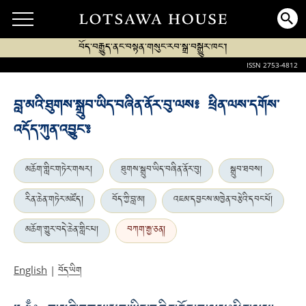
བོད་བརྒྱུད་ནང་བསྟན་གསུང་རབ་སྒྲ་བསྒྱུར་ཁང་།
ISSN 2753-4812
བླ་མའི་ཐུགས་སྒྲུབ་ཡིད་བཞིན་ནོར་བུ་ལས༔ ཕྲིན་ལས་དགོས་
འདོད་ཀུན་འབྱུང་༔
མཆོག་གླིང་གཏེར་གསར།
ཐུགས་སྒྲུབ་ཡིད་བཞིན་ནོར་བུ།
སྒྲུབ་ཐབས།
རིན་ཆེན་གཏེར་མཛོད།
བོད་ཀྱི་བླ་མ།
འཇམ་དབྱངས་མཁྱེན་བརྩེའི་དབང་པོ།
མཆོག་གྱུར་བདེ་ཆེན་གླིང་པ།
བཀག་རྒྱ་ཅན།
བོད་ཡིག
English
|