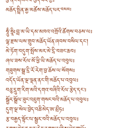
ཕྱི་ནང་གསང་བ་ཁྱད་པར་གྱི༔
མཆོད་སྤྲིན་རྒྱ་མཚོས་མཆོད་པར་
བསམ༔
ཧཱུྃ་ཧྲཱིཿ བླ་མ་ཡི་དམ་མཁའ་འགྲོའི་ཚོགས་བཅས་ལ༔
ལྷ་རྫས་ལས་གྲུབ་མཆོད་ཡོན་ཞབས་བསིལ་དང༌།
མེ་ཏོག་བདུག་སྤོས་མར་མེ་དྲི་བཟང་ཆབ༔
ཞལ་ཟས་རོལ་མོ་ཕྱི་ཡི་མཆོད་པ་འབུལ༔
གཟུགས་སྒྲ་དྲི་རོ་རེག་བྱ་ཆོས་ལ་སོགས༔
འདོད་ཡོན་ལྔ་ལྡན་ནང་གི་མཆོད་པ་འབུལ༔
བཅུ་དྲུག་རིག་མའི་དགའ་བཞིའི་རོལ་རྩེད་དང་༔
སྦྱོར་སྒྲོལ་ཟུང་འཇུག་གསང་བའི་མཆོད་པ་འབུལ༔
དུག་ལྔ་སེལ་བྱེད་འཆི་མེད་ཨ་མྲྀཏ༔
རྩ་བརྒྱད་སྟོང་ལ་སྦྱར་བའི་མཆོད་པ་འབུལ༔