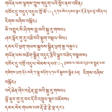
གཡོན་པས་ལྕགས་ཀྱུས་གདུག་པའི་སྙིང་ནས་འཛིན༔
འཁོར་དུ་བདུད་འདུལ་ཁྲོ་མོ་༾
དཀར་སེར་དམར་ལྗང་རྡོ་རྗེ་ཕུར་བུ་འཛིན་པ།
རིགས་བཞིས་བསྐོར༔
མི་འགྱུར་མི་ཤིགས་བླ་མའི་སྐུ་རུ་གསལ༔
ཤར་ལྷོར་གུ་རུ་འཆི་བའི་སྡུག་བསྔལ་སེལ༔
དམར་པོ་ཕྱག་གཡས་སྐྱབས་སྦྱིན་ཕྱག་རྒྱ་བརྐྱང་༔
གཡོན་པས་མཆོག་སྦྱིན་བདུད་རྩིའི་ལྷུང་བཟེད་བསྣམས༔
འཁོར་དུ་འགྲོ་འདུལ་སེམས་དཔའ་༾
བྱམས་པ་འཇམ་དབྱངས་སྤྱན་རས་
རིགས་བཞིས་
གཟིགས་ཕྱག་རྡོར་བཞི་ཀ་སྐུ་མདོག་དཀར་པོ་སྐྱབས་སྦྱིན་ཅན།
བསྐོར༔
བདེ་ཆེན་ཞིང་འདྲེན་བླ་མའི་སྐུ་རུ་གསལ༔
ལྷོ་ནུབ་གུ་རུ་བར་དོའི་འཁྲུལ་སྣང་འཇོམས༔
དམར་སེར་གཡས་པས་རྡོ་རྗེ་རྩེ་ལྔ་དང་༔