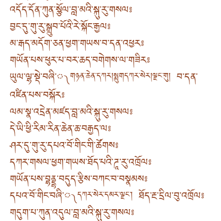
འདོད་དོན་ཀུན་སྩོལ་བླ་མའི་སྐུ་རུ་གསལ༔
བྱང་དུ་གུ་རུ་སྒྲུབ་པོའི་རེ་སྐོང་རྒྱལ༔
མ་རྒད་མདོག་ཅན་ཕྱག་གཡས་བ་དན་འཕྱར༔
གཡོན་པས་ཕུར་པ་བར་ཆད་བགེགས་ལ་གཟིར༔
ཡུལ་ལྷ་སྡེ་བཞི་༾
བ་དན་
གཉན་ཆེན་དཀར། སྨུག དཀར་སེར། ལྗང་གུ།
འཛིན་པས་བསྐོར༔
ལམ་སྣ་འདྲེན་མཛད་བླ་མའི་སྐུ་རུ་གསལ༔
དེ་ཡི་ཕྱི་རིམ་རིན་ཆེན་ཆ་བརྒྱད་ལ༔
ཤར་དུ་གུ་རུ་དཔའ་བོ་གིང་གི་ཚོགས༔
དཀར་གསལ་ཕྱག་གཡས་ཐོད་པའི་ཌཱ་རུ་འཁྲོལ༔
གཡོན་པས་བྷནྡྷ་བདུད་རྩིས་བཀང་བ་བསྣམས༔
དཔའ་བོ་གིང་བཞི་༾
ཐོད་རྔ་དྲིལ་བུ་འཁྲོལ༔
དཀར་སེར་དམར་ལྗང་།
གདུག་པ་ཀུན་འདུལ་བླ་མའི་སྐུ་རུ་གསལ༔