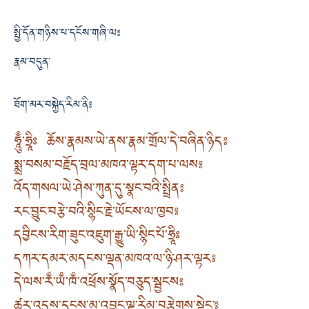
སྤྱི་དོན་གཉིས་པ་དངོས་གཞི་ལ༔
རྣམ་བདུན་
ཐོག་མར་བསྐྱེད་རིམ་ནི༔
ཧཱུྃ་ཧྲཱིཿ ཆོས་རྣམས་ཡེ་ནས་རྣམ་གྲོལ་དེ་བཞིན་ཉིད༔
སྨྲ་བསམ་བརྗོད་བྲལ་མཁའ་ལྟར་དག་པ་ལས༔
འོད་གསལ་ཡེ་ཤེས་ཀུན་དུ་སྣང་བའི་སྤྲིན༔
རང་བྱུང་བརྩེ་བའི་སྙིང་རྗེ་ཡོངས་ལ་ཁྱབ༔
དབྱིངས་རིག་ཟུང་འཇུག་རྒྱུ་ཡི་སྙིང་པོ་ཧྲཱིཿ
དཀར་དམར་མདངས་ལྡན་མཁའ་ལ་ཉི་ཤར་ལྟར༔
དེ་ལས་རྃ་ཡྃ་ཁྃ་འཕྲོས་སྣོད་བཅུད་སྦྱངས༔
ཚུར་འདུས་དྭངས་མ་འབྱུང་ལྔ་རིམ་བརྩེགས་སྟེང་༔