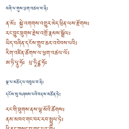
བཞི་པ་གུས་ཕྱག་འཚལ་བ་ནི༔
ན་མོ༔ སྐྱེ་འགགས་འགྱུར་མེད་ཕྲིན་ལས་རྫོགས༔
རང་བྱུང་ཐུགས་རྗེས་འགྲོ་རྣམས་སྒྲོལ༔
ཡིད་བཞིན་དངོས་གྲུབ་ཆར་འབེབས་པའི༔
རིག་འཛིན་ཚོགས་ལ་ཕྱག་འཚལ་ལོ༔
ཨ་ཏི་པཱུ་ཧོཿ པྲ་ཏཱིཙྪ་ཧོཿ
ལྔ་པ་མཆོད་པ་འབུལ་བ་ནི༔
དངོས་སུ་བཤམས་པའི་བརྡས་མཚོན་ཏེ༔
རང་གི་ཐུགས་ནས་ལྷ་མོའི་ཚོགས༔
ནམ་མཁའ་གང་བར་རབ་སྤྲུལ་ཏེ༔