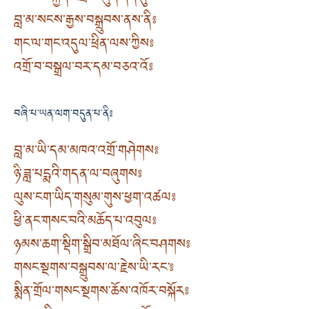
བླ་མ་སངས་རྒྱས་བསྒྲུབས་ནས་ནི༔
གང་ལ་གང་འདུལ་ཕྲིན་ལས་ཀྱིས༔
འགྲོ་བ་བསྒྲལ་བར་དམ་བཅའ་འོ༔
བཞི་པ་ཡན་ལག་བདུན་པ་ནི༔
བླ་མ་ཡི་དམ་མཁའ་འགྲོ་གཤེགས༔
ཉི་ཟླ་པདྨའི་གདན་ལ་བཞུགས༔
ལུས་ངག་ཡིད་གསུམ་གུས་ཕྱག་འཚལ༔
ཕྱི་ནང་གསང་བའི་མཆོད་པ་འབུལ༔
ཉམས་ཆག་སྡིག་སྒྲིབ་མཐོལ་ཞིང་བཤགས༔
གསང་སྔགས་བསྒྲུབས་ལ་རྗེས་ཡི་རང་༔
སྨིན་གྲོལ་གསང་སྔགས་ཆོས་འཁོར་བསྐོར༔