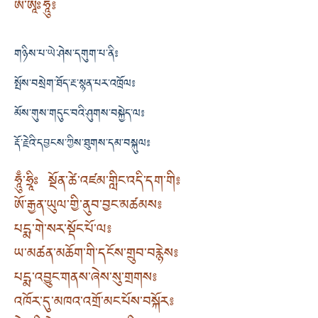
ཨོཾ་ཨཱཿཧཱུྃ༔
གཉིས་པ་ཡེ་ཤེས་དགུག་པ་ནི༔
སྤོས་བསྲེག་ཐོད་རྔ་སྙན་པར་འཁྲོལ༔
མོས་གུས་གདུང་བའི་ཤུགས་བསྐྱེད་ལ༔
རྡོ་རྗེའི་དབྱངས་ཀྱིས་ཐུགས་དམ་བསྐུལ༔
ཧཱུྃ་ཧྲཱིཿ སྔོན་ཚེ་འཛམ་གླིང་འདི་དག་གི༔
ཨོ་རྒྱན་ཡུལ་གྱི་ནུབ་བྱང་མཚམས༔
པདྨ་གེ་སར་སྡོང་པོ་ལ༔
ཡ་མཚན་མཆོག་གི་དངོས་གྲུབ་བརྙེས༔
པདྨ་འབྱུང་གནས་ཞེས་སུ་གྲགས༔
འཁོར་དུ་མཁའ་འགྲོ་མང་པོས་བསྐོར༔