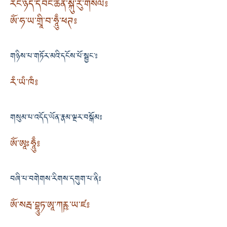
རང་ཉིད་དབང་ཆེན་སྐུ་རུ་གསལ༔
ༀ་ཧ་ཡ་གྲཱི་བ་ཧཱུྃ་ཕཊ༔
གཉིས་པ་གཏོར་མའི་དངོས་པོ་སྦྱང་༔
རཾ་ཡཾ་ཁཾ༔
གསུམ་པ་འདོད་ཡོན་རྣམ་ལྔར་བསྒོམ༔
ཨོཾ་ཨཱཿཧཱུྃ༔
བཞི་པ་བགེགས་རིགས་དགུག་པ་ནི༔
ཨོཾ་སརྦ་བྷཱུཏ་ཨཱ་ཀརྵ་ཡ་ཛ༔