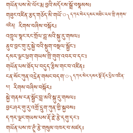
གཡོན་པས་མེ་ལོང་རྨ་བྱའི་མདོངས་སྒྲོ་བསྣམས༔
གཟུང་འཛིན་རྩད་གཅོད་མི་གཡོ་༾
དཀར་སེར་དམར་མཐིང་རལ་གྲི་ཞགས་
རིགས་བཞིས་བསྐོར༔
འཛིན།
འཁྲུལ་སྣང་རང་གྲོལ་བླ་མའི་སྐུ་རུ་གསལ༔
ནུབ་བྱང་གུ་རུ་སྐྱེ་བའི་སྡུག་བསྔལ་སྦྱོང་༔
དམར་ལྗང་ཕྱག་གཡས་གྲི་གུག་འབར་བ་དང་༔
གཡོན་པས་ཐོད་པ་བདུད་རྩིས་གང་བ་འཛིན༔
ངན་སོང་ཀུན་འདྲེན་གསང་བདག་༾
དཀར་སེར་དམར་སྔོ་རྡོར་དྲིལ་འཛིན་
རིགས་བཞིས་བསྐོར༔
པ།
སྐྱེ་གནས་ངན་སྦྱོང་བླ་མའི་སྐུ་རུ་གསལ༔
བྱང་ཤར་གུ་རུ་འགྲོ་དྲུག་ཀུན་གྱི་སྐྱབས༔
དཀར་ལྗང་གཡས་པས་རྡོ་རྗེ་རྩེ་དགུ་དང་༔
གཡོན་པས་ཁ་ཊྭཱཾ་རྩེ་གསུམ་འཁར་བ་མཛད༔