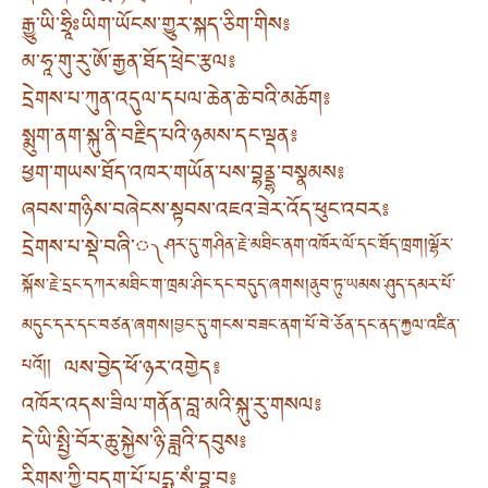
རྒྱུ་ཡི་ཧྲཱིཿཡིག་ཡོངས་གྱུར་སྐད་ཅིག་གིས༔
མ་ཧཱ་གུ་རུ་ཨོ་རྒྱན་ཐོད་ཕྲེང་རྩལ༔
དྲེགས་པ་ཀུན་འདུལ་དཔལ་ཆེན་ཆེ་བའི་མཆོག༔
སྨུག་ནག་སྐུ་ནི་བརྗིད་པའི་ཉམས་དང་ལྡན༔
ཕྱག་གཡས་ཐོད་འཁར་གཡོན་པས་བྷནྡྷ་བསྣམས༔
ཞབས་གཉིས་བཞེངས་སྟབས་འཇའ་ཟེར་འོད་ཕུང་འབར༔
དྲེགས་པ་སྡེ་བཞི་༾
ཤར་དུ་གཤིན་རྗེ་མཐིང་ནག་འཁོར་ལོ་དང་ཐོད་ཁྲག །ལྷོར་
སྐོས་རྗེ་དྲང་དཀར་མཐིང་ག་ཁྲམ་ཤིང་དང་བདུད་ཞགས། ནུབ་ཏུ་ཡམས་ཤུད་དམར་པོ་
མདུང་དར་དང་བཙན་ཞགས། བྱང་དུ་གངས་བཟང་ནག་པོ་བེ་ཅོན་དང་ནད་རྐྱལ་འཛིན་
ལས་བྱེད་ཕོ་ཉར་འགྱེད༔
པའོ། །
འཁོར་འདས་ཟིལ་གནོན་བླ་མའི་སྐུ་རུ་གསལ༔
དེ་ཡི་སྤྱི་བོར་ཆུ་སྐྱེས་ཉི་ཟླའི་དབུས༔
རིགས་ཀྱི་བདག་པོ་པདྨ་སཾ་བྷ་བ༔