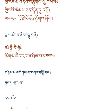
མྱ་ངན་མི་འདའ་བཞུགས་སུ་གསོལ༔
སྙིང་པོ་སེམས་ཅན་དོན་དུ་བསྔོ༔
ཡང་དག་རྡོ་རྗེའི་དོན་རྟོགས་ཤོག༔
ལྔ་པ་ཚོགས་ཞིང་བསྡུ་བ་ནི༔
ཛཿཧཱུྃ་བྃ་ཧོཿ
ཚོགས་ཞིང་རང་ལ་ཐིམ་པར་
བསམ༔
གཉིས་པ་བགེགས་ལ་བཀའ་བསྒོ་བར༔
རྣམ་པ་ལྔ་ལས་
དང་པོ་ནི༔