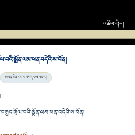
འཚོལ་ཞིབ།
ྲོལ་བའི་སྨོན་ལམ་ཕན་བདེའི་ས་བོན།
མཁན་ཆེན་ངག་དབང་དཔལ་བཟང་།
ག
རྒྱད་གྲོལ་བའི་སྨོན་ལམ་ཕན་བདེའི་ས་བོན།