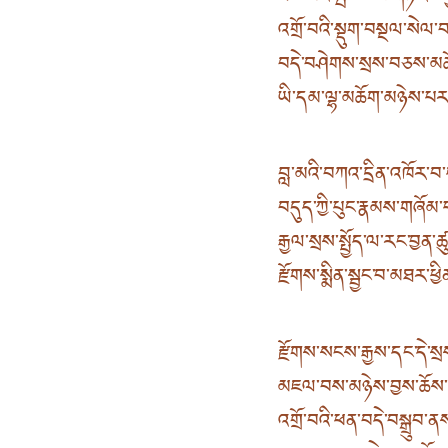
འགྲོ་བའི་སྡུག་བསྔལ་སེལ
བདེ་བཤེགས་སྲས་བཅས་མ
ཡི་དམ་ལྷ་མཆོག་མཉེས་པར
བླ་མའི་བཀའ་དྲིན་འཁོར་
བདུད་ཀྱི་པུང་རྣམས་གཞོམ
རྒྱལ་སྲས་སྤྱོད་ལ་རང་བྱན་
རྫོགས་སྨིན་སྦྱང་བ་མཐར་ཕྱ
རྫོགས་སངས་རྒྱས་དང་དེ་སྲ
མཇལ་བས་མཉེས་བྱས་ཆོས
འགྲོ་བའི་ཕན་བདེ་བསྒྲུབ་ན