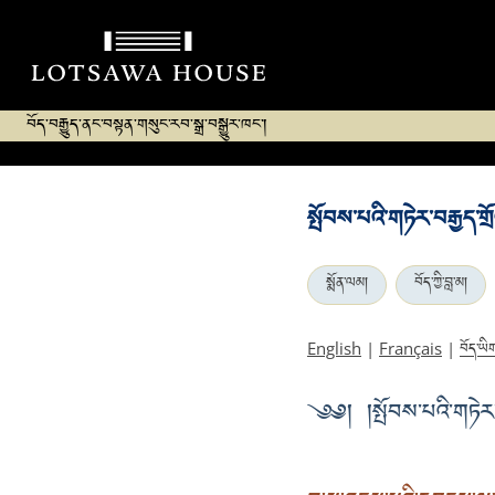
བོད་བརྒྱུད་ནང་བསྟན་གསུང་རབ་སྒྲ་བསྒྱུར་ཁང་།
སྤོབས་པའི་གཏེར་བརྒྱད་ག
སྨོན་ལམ།
བོད་ཀྱི་བླ་མ།
བོད་ཡི
English
|
Français
|
༄༅། །སྤོབས་པའི་གཏེར་བ