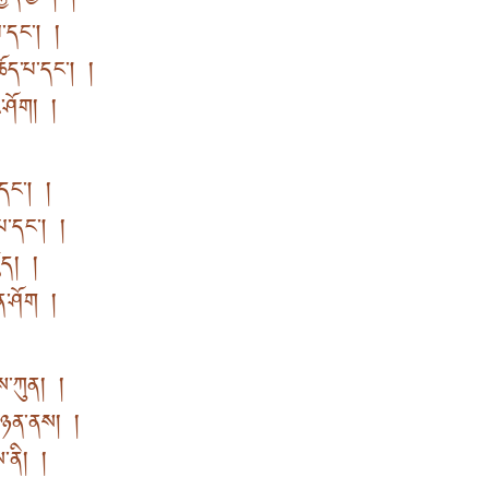
་བ་དང། །
ཆོད་པ་དང། །
་ཤོག། །
བ་དང། །
་པ་དང། །
ཚུད། །
ིན་ཤོག །
ས་ཀུན། །
་ཉན་ནས། །
ས་ནི། །