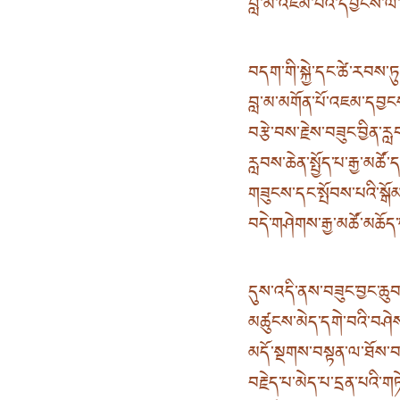
བླ་མ་འཇམ་པའི་དབྱངས་ལ
བདག་གི་སྐྱེ་དང་ཚེ་རབས་ཏ
བླ་མ་མགོན་པོ་འཇམ་དབྱངས
བརྩེ་བས་རྗེས་བཟུང་བྱིན་
རླབས་ཆེན་སྤྱོད་པ་རྒྱ་མཚོ་
གཟུངས་དང་སྤོབས་པའི་སྒོམ་
བདེ་གཤེགས་རྒྱ་མཚོ་མཆོད
དུས་འདི་ནས་བཟུང་བྱང་ཆུ
མཚུངས་མེད་དགེ་བའི་བཤ
མདོ་སྔགས་བསྟན་ལ་ཐོས་
བརྗེད་པ་མེད་པ་དྲན་པའི་ག