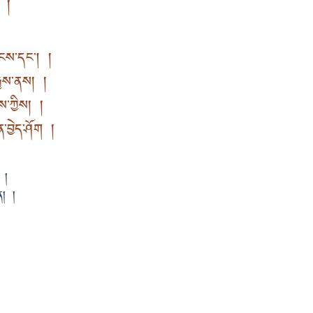
ག །
ྱངས་དང། །
རྒྱས་ནས། །
ས་ཀྱིས། །
་བྱེད་ཤོག །
 །
ན། །