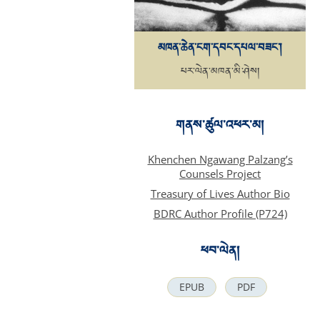
མཁན་ཆེན་ངག་དབང་དཔལ་བཟང་།
པར་ལེན་མཁན་མི་ཤེས།
གནས་ཚུལ་འཕར་མ།
Khenchen Ngawang Palzang’s
Counsels Project
Treasury of Lives Author Bio
BDRC Author Profile (P724)
ཕབ་ལེན།
EPUB
PDF