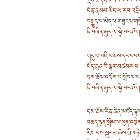
སྔོན་ཆད་ཐོས་དང་བསམ་པ་
དོན་རྣམས་ཡིད་ལ་རབ་འདྲ
བསྐྱུད་པ་མེད་པ་གཟུངས་ག
ཇི་བཞིན་རྒྱུད་ལ་སྐྱེ་བར་ཤོ
གདུལ་བའི་ཁམས་དབང་བས
པོད་རྒྱན་ཇི་ལྟར་མཚམས་པ་
དམ་ཆོས་འདོམ་པ་སྤོབས་པ
ཇི་བཞིན་རྒྱུད་ལ་སྐྱེ་བར་ཤོ
དམ་ཆོས་རིན་ཆེན་མཛོད་ལྟ་
འཆད་ཉན་སྒོམ་པ་སུན་འབྱི
རིག་པས་སྲུང་བ་ཆོས་ཀྱི་གཏ