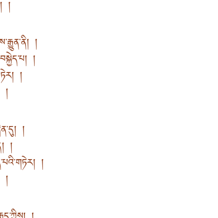
ག། །
རྒྱུན་ནི། །
སྐྱེད་པ། །
གཏེར། །
ག །
ན་དུ། །
ད། །
་པའི་གཏེར། །
ག །
ྱད་ཀྱིས། །