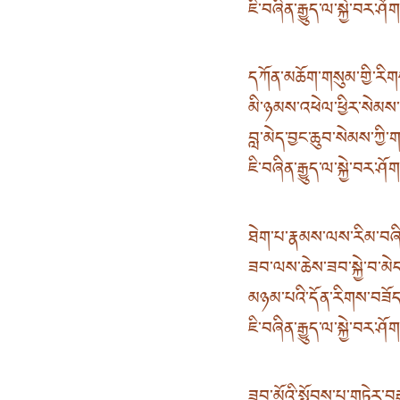
ཇི་བཞིན་རྒྱུད་ལ་སྐྱེ་བར་ཤོ
དཀོན་མཆོག་གསུམ་གྱི་རིགས་
མི་ཉམས་འཕེལ་ཕྱིར་སེམས་བ
བླ་མེད་བྱང་ཆུབ་སེམས་ཀྱི་
ཇི་བཞིན་རྒྱུད་ལ་སྐྱེ་བར་ཤོ
ཐེག་པ་རྣམས་ལས་རིམ་བཞི
ཟབ་ལས་ཆེས་ཟབ་སྐྱེ་བ་མེ
མཉམ་པའི་དོན་རིགས་བཟོད
ཇི་བཞིན་རྒྱུད་ལ་སྐྱེ་བར་ཤོ
ཟབ་མོའི་སྤོབས་པ་གཏེར་བརྒ