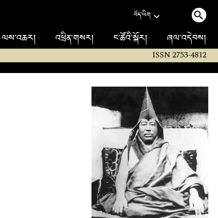
བོད་ཡིག
ལས་འཆར།
འཕྲིན་གསར།
ང་ཚོའི་སྐོར།
ཞལ་འདེབས།
ISSN 2753-4812