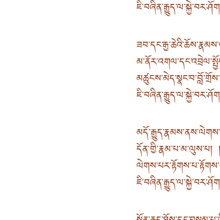
ཇི་བཞིན་རྒྱུད་ལ་སྐྱེ་བར་ཤོ
ཟབ་དང་རྒྱ་ཆེའི་ཆོས་རྣམས
མ་ནོར་འགལ་དང་འབྲེལ་སྤྱོ
མཚུངས་མེད་སྣང་བ་བློ་གྲོ
ཇི་བཞིན་རྒྱུད་ལ་སྐྱེ་བར་ཤོ
མདོ་རྒྱུད་རྣམས་ནས་ལེགས
དོན་གྱི་རྣམ་པ་མ་ལུས་པ། 
ལེགས་པར་རྟོགས་པ་རྟོགས་
ཇི་བཞིན་རྒྱུད་ལ་སྐྱེ་བར་ཤོ