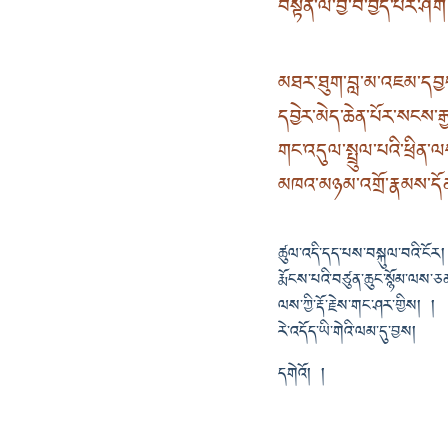
བསྟན་ལ་བྱ་བ་བྱེད་པར་ཤོ
མཐར་ཐུག་བླ་མ་འཇམ་དབ
དབྱེར་མེད་ཆེན་པོར་སངས་
གང་འདུལ་སྤྲུལ་པའི་ཕྲིན་ལ
མཁའ་མཉམ་འགྲོ་རྣམས་དོན
ཚུལ་འདི་དད་པས་བསྐུལ་བའི་ངོར།
རྨོངས་པའི་བཙུན་ཆུང་སྙོམ་ལས་ཅ
ལས་ཀྱི་རྡོ་རྗེས་གང་ཤར་གྱིས། །
རེ་འདོད་ཡི་གེའི་ལམ་དུ་བྱས།
དགེའོ། །