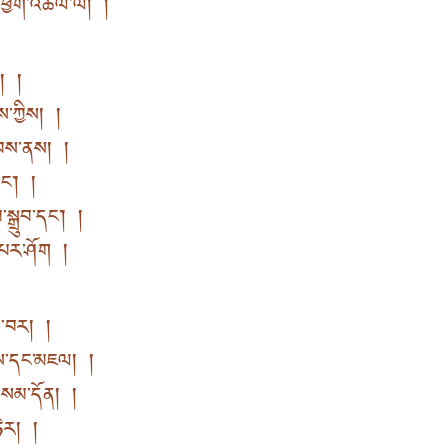
་ཕྱག་འཚལ་ལོ། །
ུ། །
་ཀྱིས། །
རླབས་ནས། །
དང་། །
སྒྲུབ་དང་། །
་པར་ཤོག །
བ་བར། །
ེས་དང་མཇལ། །
བསམ་དོན། །
ཏེར། །