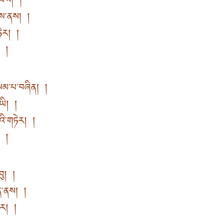
ཡིས། །
ིས་ནས། །
ཏེར། །
ག །
མ་པ་བཞིན། །
ཡི། །
འི་གཏེར། །
ག །
བུ། །
ན་ནས། །
ེར། །