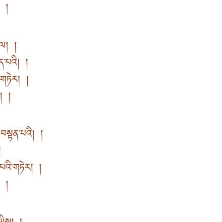
ག །
་ལ། །
ད་པའི། །
ས་གཏེར། །
ག། །
་བསྟན་པའི། །
།
པའི་གཏེར། །
ག །